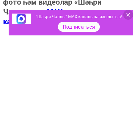
фото һәм видеолар «Шәһри
Чаллы»ның
MAX
"Шәһри Чаллы" MAX каналына язылыгыз!
каналында
(язылыгыз).
Подписаться
Теги:
ЭКОЛОГИЯ ТАБИГАТЬ ЧҮП УРАМ ЯШЕЛ УРМАН ҺАВА
ПЫЧРАК СМАРТФОН
Перейти на страницу новости