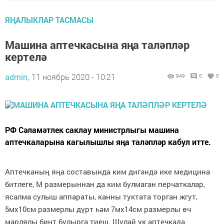
ЯҢАЛЫКЛАР ТАСМАСЫ
Машина аптечкасына яңа таләпләр
кертелә
admin,
11 ноябрь 2020 - 10:21
949
0
0
РФ Сәламәтлек саклау министрлыгы машина
аптечкаларына кагылышлы яңа таләпләр кабул итте.
Аптечканың яңа составында ким дигәндә ике медицина
битлеге, М размерыннан да ким булмаган перчаткалар,
ясалма сулыш аппараты, канны туктата торган жгут,
5мх10см размерлы дүрт һәм 7мх14см размерлы өч
марлялы бинт булырга тиеш. Шулай ук аптечкада