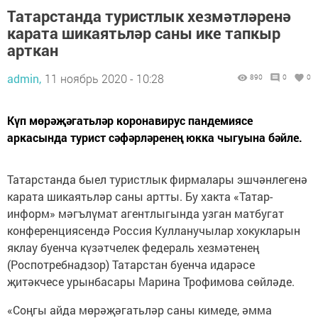
Татарстанда туристлык хезмәтләренә
карата шикаятьләр саны ике тапкыр
арткан
admin,
11 ноябрь 2020 - 10:28
890
0
0
Күп мөрәҗәгатьләр коронавирус пандемиясе
аркасында турист сәфәрләренең юкка чыгуына бәйле.
Татарстанда быел туристлык фирмалары эшчәнлегенә
карата шикаятьләр саны артты. Бу хакта «Татар-
информ» мәгълүмат агентлыгында узган матбугат
конференциясендә Россия Кулланучылар хокукларын
яклау буенча күзәтчелек федераль хезмәтенең
(Роспотребнадзор) Татарстан буенча идарәсе
җитәкчесе урынбасары Марина Трофимова сөйләде.
«Соңгы айда мөрәҗәгатьләр саны кимеде, әмма