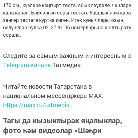
170 см., күзләре коңгырт төстә, ябык гәүдәле, чәчләре
кара-көрән. Бәйләнгән соры төстәге башлык һәм кара
зәңгәр төстәге куртка кигән. Итек кунычлары озын.
белүчеләр булса 02, 37-91-06 номерларына шалтырату
сорала.
Следите за самым важным и интересным в
Telegram-канале
Татмедиа
Читайте новости Татарстана в
национальном мессенджере MАХ:
https://max.ru/tatmedia
Тагы да кызыклырак яңалыклар,
фото һәм видеолар «Шәһри