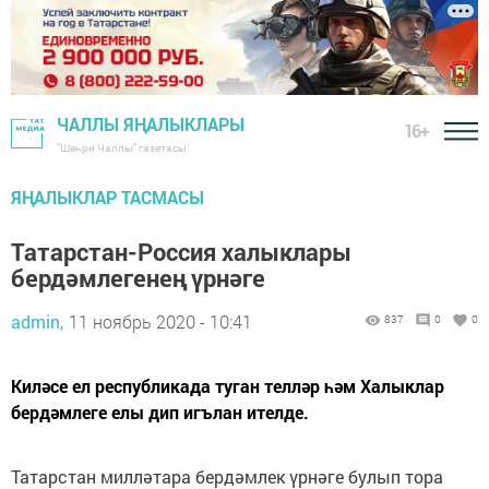
ЧАЛЛЫ ЯҢАЛЫКЛАРЫ
16+
"Шәһри Чаллы" газетасы
ЯҢАЛЫКЛАР ТАСМАСЫ
Татарстан-Россия халыклары
бердәмлегенең үрнәге
admin,
11 ноябрь 2020 - 10:41
837
0
0
Киләсе ел республикада туган телләр һәм Халыклар
бердәмлеге елы дип игълан ителде.
Татарстан милләтара бердәмлек үрнәге булып тора