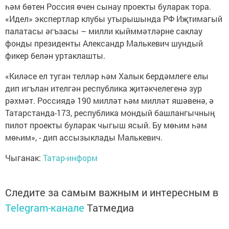
һәм бөтен Россия өчен сынау проекты буларак тора.
«Идел» экспертлар клубы утырышында РФ Иҗтимагый
палатасы әгъзасы – милли кыйммәтләрне саклау
фонды президенты Александр Малькевич шундый
фикер белән уртаклашты.
«Киләсе ел туган телләр һәм Халык бердәмлеге елы
дип игълан ителгән республика җитәкчелегенә зур
рәхмәт. Россиядә 190 милләт һәм милләт яшәвенә, ә
Татарстанда-173, республика мондый башлангычның
пилот проекты буларак чыгыш ясый. Бу мөһим һәм
мөһим», - дип ассызыклады Малькевич.
Чыганак:
Татар-информ
Следите за самым важным и интересным в
Telegram-канале
Татмедиа