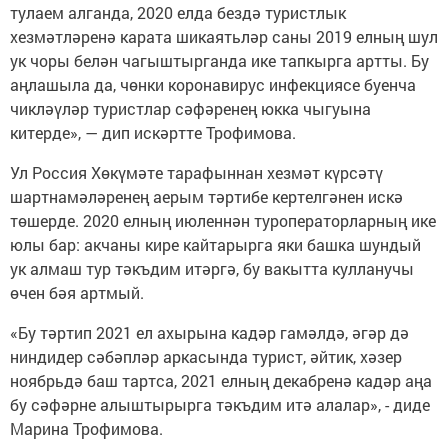
тулаем алганда, 2020 елда бездә туристлык
хезмәтләренә карата шикаятьләр саны 2019 елның шул
ук чоры белән чагыштырганда ике тапкырга артты. Бу
аңлашыла да, чөнки коронавирус инфекциясе буенча
чикләүләр туристлар сәфәренең юкка чыгуына
китерде», — дип искәртте Трофимова.
Ул Россия Хөкүмәте тарафыннан хезмәт күрсәтү
шартнамәләренең аерым тәртибе кертелгәнен искә
төшерде. 2020 елның июленнән туроператорларның ике
юлы бар: акчаны кире кайтарырга яки башка шундый
ук алмаш тур тәкъдим итәргә, бу вакытта кулланучы
өчен бәя артмый.
«Бу тәртип 2021 ел ахырына кадәр гамәлдә, әгәр дә
ниндидер сәбәпләр аркасында турист, әйтик, хәзер
ноябрьдә баш тартса, 2021 елның декабренә кадәр аңа
бу сәфәрне алыштырырга тәкъдим итә алалар», - диде
Марина Трофимова.