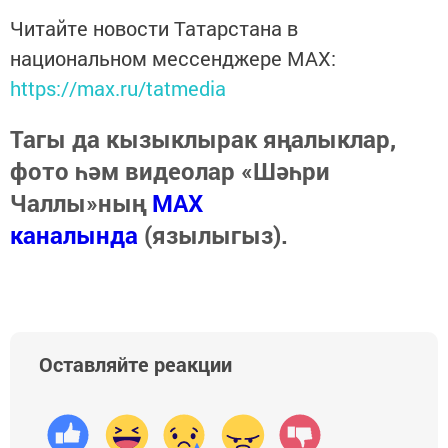
Читайте новости Татарстана в
национальном мессенджере MАХ:
https://max.ru/tatmedia
Тагы да кызыклырак яңалыклар,
фото һәм видеолар «Шәһри
Чаллы»ның
MAX
каналында
(язылыгыз).
Оставляйте реакции