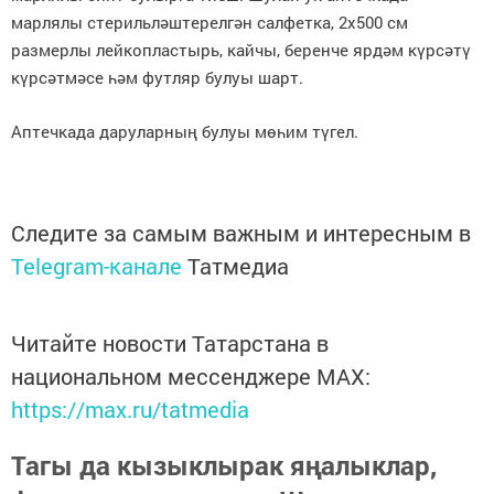
марлялы стерильләштерелгән салфетка, 2х500 см
размерлы лейкопластырь, кайчы, беренче ярдәм күрсәтү
күрсәтмәсе һәм футляр булуы шарт.
Аптечкада даруларның булуы мөһим түгел.
Следите за самым важным и интересным в
Telegram-канале
Татмедиа
Читайте новости Татарстана в
национальном мессенджере MАХ:
https://max.ru/tatmedia
Тагы да кызыклырак яңалыклар,