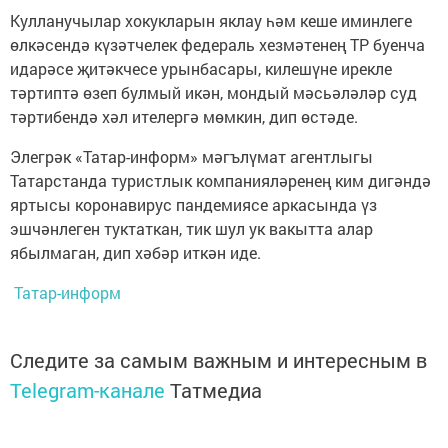
Кулланучылар хокукларын яклау һәм кеше иминлеге
өлкәсендә күзәтчелек федераль хезмәтенең ТР буенча
идарәсе җитәкчесе урынбасары, килешүне ирекле
тәртиптә өзеп булмый икән, мондый мәсьәләләр суд
тәртибендә хәл ителергә мөмкин, дип өстәде.
Элегрәк «Татар-информ» мәгълүмат агентлыгы
Татарстанда туристлык компанияләренең ким дигәндә
яртысы коронавирус пандемиясе аркасында үз
эшчәнлеген туктаткан, тик шул ук вакытта алар
ябылмаган, дип хәбәр иткән иде.
Татар-информ
Следите за самым важным и интересным в
Telegram-канале
Татмедиа