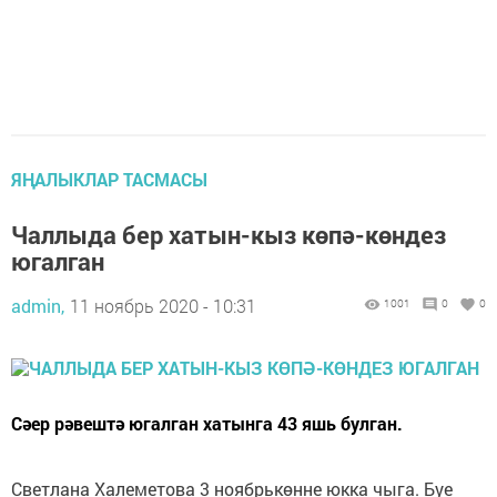
ЯҢАЛЫКЛАР ТАСМАСЫ
Чаллыда бер хатын-кыз көпә-көндез
югалган
admin,
11 ноябрь 2020 - 10:31
1001
0
0
Сәер рәвештә югалган хатынга 43 яшь булган.
Светлана Халеметова 3 ноябрькөнне юкка чыга. Буе