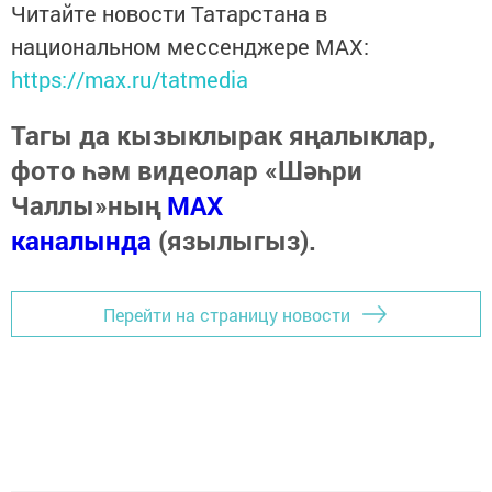
Читайте новости Татарстана в
национальном мессенджере MАХ:
https://max.ru/tatmedia
Тагы да кызыклырак яңалыклар,
фото һәм видеолар «Шәһри
Чаллы»ның
MAX
каналында
(язылыгыз).
Перейти на страницу новости