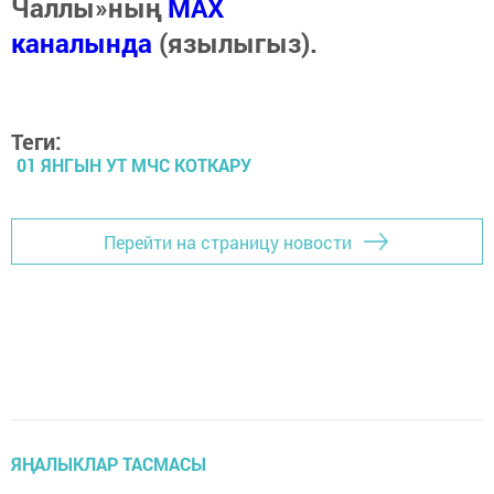
Чаллы»ның
MAX
каналында
(язылыгыз).
Теги:
01 ЯНГЫН УТ МЧС КОТКАРУ
Перейти на страницу новости
ЯҢАЛЫКЛАР ТАСМАСЫ