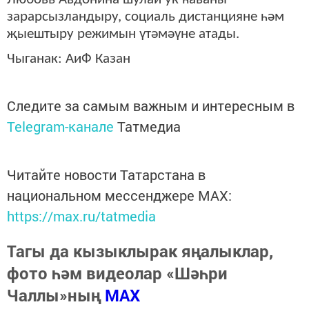
зарарсызландыру, социаль дистанцияне һәм
җыештыру режимын үтәмәүне атады.
Чыганак: АиФ Казан
Следите за самым важным и интересным в
Telegram-канале
Татмедиа
Читайте новости Татарстана в
национальном мессенджере MАХ:
https://max.ru/tatmedia
Тагы да кызыклырак яңалыклар,
фото һәм видеолар «Шәһри
Чаллы»ның
MAX