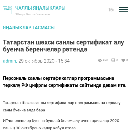
ЧАЛЛЫ ЯҢАЛЫКЛАРЫ
16+
"Шәһри Чаллы" газетасы
ЯҢАЛЫКЛАР ТАСМАСЫ
Татарстан шәхси санлы сертификат алу
буенча беренчеләр рәтендә
admin,
29 октябрь 2020 - 15:34
978
0
0
Персональ санлы сертификатлар программасына
теркәлү РФ цифрлы сертификаты сайтында дәвам итә.
Татарстан Шәхси санлы сертификатлар программасына теркәлү
саны буенча алда бара
ИТ-юнәлешләр буенча бушлай белем алу өчен гаризалар 2020
елның 30 октябренә кадәр кабул ителә.