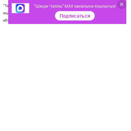
"Шәһри Чаллы" MAX каналына язылыгыз!
“Татмедиа” филиалларыда әлеге кушымтага теркәлә. Хәзер
яңалыклар, редакция тормышы, аның “закулисье” барлык
Подписаться
әбүнәчеләргә ачык.
Следите за самым важным и интересным в
Telegram-канале
Татмедиа
Читайте новости Татарстана в
национальном мессенджере MАХ:
https://max.ru/tatmedia
Тагы да кызыклырак яңалыклар,
фото һәм видеолар «Шәһри
Чаллы»ның
MAX
каналында
(язылыгыз).