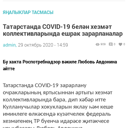
ЯҢАЛЫКЛАР ТАСМАСЫ
Татарстанда COVID-19 белән хезмәт
коллективларында ешрак зарарланалар
admin,
29 октябрь 2020 - 14:59
909
0
0
Бу хакта Роспотребнадзор вәкиле Любовь Авдонина
әйтте
Татарстанда COVID-19 зарарлану
очракларының яртысыннан артыгы хезмәт
коллективларында бара, дип хәбәр итте
Кулланучылар хокукларын яклау һәм кеше
иминлеге өлкәсендә күзәтчелек федераль
хезмәтенең ТР буенча идарәсе җитәкчесе