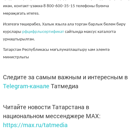
икән, контакт-үзәккә 8 800-600-35-15 телефоны буенча
мөрәҗәгать итегез.
Исегезгә төшерәбез, Халык языла ала торган барлык белем бирү
курслары
рфцифрлысертификат
сайтында махсус каталогта
урнаштырылган.
Татарстан Республикасы мәгълүматлаштыру һәм элемтә
министрлыгы
Следите за самым важным и интересным в
Telegram-канале
Татмедиа
Читайте новости Татарстана в
национальном мессенджере MАХ:
https://max.ru/tatmedia