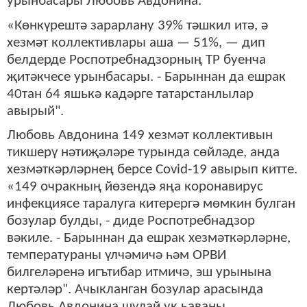
урынбасары Любовь Авдонина.
«Көнкүрештә зарарлану 39% тәшкил итә, ә
хезмәт коллективлары аша — 51%, — дип
белдерде Роспотребнадзорның ТР буенча
җитәкчесе урынбасары. - Барыннан да ешрак
40тан 64 яшькә кадәрге татарстанлылар
авырый".
Любовь Авдонина 149 хезмәт коллективын
тикшерү нәтиҗәләре турында сөйләде, анда
хезмәткәрләрнең берсе Covid-19 авырып китте.
«149 очракның йөзендә яңа коронавирус
инфекциясе таралуга китерергә мөмкин булган
бозулар булды, - диде Роспотребнадзор
вәкиле. - Барыннан да ешрак хезмәткәрләрне,
температураны үлчәмичә һәм ОРВИ
билгеләренә игътибар итмичә, эш урынына
кертәләр". Ачыкланган бозулар арасында
Любовь Авдонина шулай ук һаваны