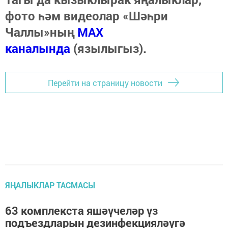
фото һәм видеолар «Шәһри
Чаллы»ның
MAX
каналында
(язылыгыз).
Перейти на страницу новости
ЯҢАЛЫКЛАР ТАСМАСЫ
63 комплекста яшәүчеләр үз
подъездларын дезинфекцияләүгә