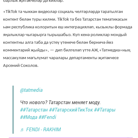
барлык җитәкчеләр дә кияләр.
«TikTok та чыккан видеолар социаль челтәрләрдә таратылган
контент белән туры килми. TikTok та без Татарстан тематикасын
һәм республика колоритын еш интеграцияләп, кызыклы формада
яңалыклар чыгарырга тырышабыз. Күп кенә роликлар мондый
контентны алга таба да үстеү үтенече белән берничә йөз
комментарий җыйды», — дип билгеләп үтте АҖ «Татмедиа»ның
массакүләм мәгълүмат чаралары департаменты җитәкчесе
Арсений Соколов.
@tatmedia
Что нового? Татарстан меняет моду.
##Татарстан
##ТатарскийТикТок
##Татары
##Мода
##Fendi
♬ FENDI - RAKHIM