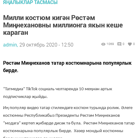
ЯҢАЛЫКЛАР ТАСМАСЫ
Милли костюм кигән Рөстәм
Миңнехановны миллионга якын кеше
караган
admin,
29 октябрь 2020 - 12:50
1069
0
0
Рөстәм Миңнеханов татар костюмнарына популярлык
бирде.
“Татмедиа” TikTok социаль челтәрендә 10 меңнән артык
подписчиклар җыйды.
Иң популяр видео татар стилендәге костюм турында ролик. Әлеге
костюмны Республикабыз Президенты Рөстәм Миңнеханов
“модага” кертеп җибәрде дисәк тә була. Рөстәм Миңнеханов татар
костюмнарына популярлык бирде. Хәзер мондый костюмны