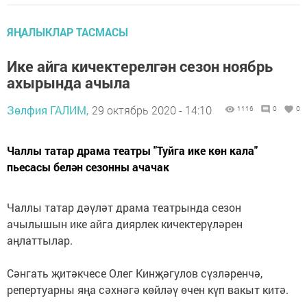
ЯҢАЛЫКЛАР ТАСМАСЫ
Ике айга кичектерелгән сезон ноябрь
ахырында ачыла
Зөлфия ГАЛИМ,
29 октябрь 2020 - 14:10
1116
0
0
Чаллы татар драма театры "Туйга ике көн кала"
пьесасы белән сезонны ачачак
Чаллы татар дәүләт драма театрында сезон
ачылышын ике айга диярлек кичектерүләрен
аңлаттылар.
Сәнгать җитәкчесе Олег Кинҗәгулов сүзләренчә,
репертуарны яңа сәхнәгә көйләү өчен күп вакыт китә.