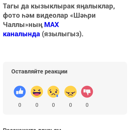
Тагы да кызыклырак яңалыклар,
фото һәм видеолар «Шәһри
Чаллы»ның
MAX
каналында
(язылыгыз).
Оставляйте реакции
0
0
0
0
0