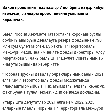
Закон проектына төзәтмәләр 7 ноябрьгә кадәр кабул
ителәчәк, ә аннары проект икенче укылышта
каралачак.
Быел Россия Хөкүмәте Татарстанга коронавируслы
covid-19 авыруын дәвалауга резерв фондыннан 790
млн сум бүлеп биргән. Бу хакта ТР Территориаль
мәҗбүри медицина иминияте фонды директоры Алсу
Мифтахова VI чакырылыш ТР Дәүләт Советының 16
нчы утырышында хәбәр итте.
"Коронавирусны дәвалау очракларының санын 2021
елга ММИ Территориаль фонды бюджетында
планлаштырмыйбыз. Тик, агымдагы елдагы кебек үк,
факт буенча түләячәкбез", - дип сөйләде докладчы.
Утырышта депутатлар 2021 елга һәм 2022, 2023
елларның планлы чорына ТР Территориаль мәҗбүри