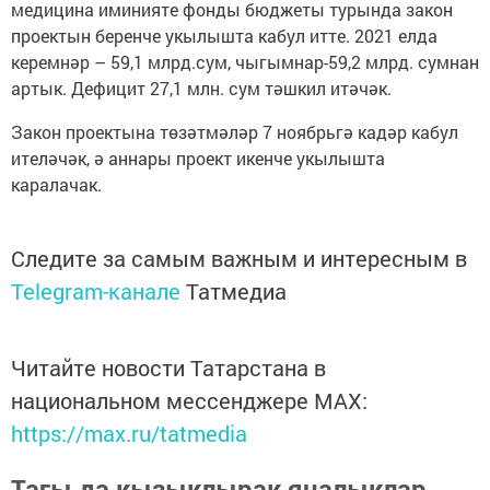
медицина иминияте фонды бюджеты турында закон
проектын беренче укылышта кабул итте. 2021 елда
керемнәр – 59,1 млрд.сум, чыгымнар-59,2 млрд. сумнан
артык. Дефицит 27,1 млн. сум тәшкил итәчәк.
Закон проектына төзәтмәләр 7 ноябрьгә кадәр кабул
ителәчәк, ә аннары проект икенче укылышта
каралачак.
Следите за самым важным и интересным в
Telegram-канале
Татмедиа
Читайте новости Татарстана в
национальном мессенджере MАХ:
https://max.ru/tatmedia
Тагы да кызыклырак яңалыклар,