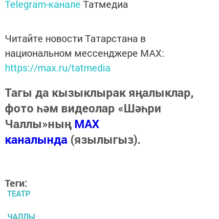
Telegram-канале
Татмедиа
Читайте новости Татарстана в
национальном мессенджере MАХ:
https://max.ru/tatmedia
Тагы да кызыклырак яңалыклар,
фото һәм видеолар «Шәһри
Чаллы»ның
MAX
каналында
(язылыгыз).
Теги:
ТЕАТР
ЧАЛЛЫ