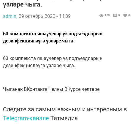
үзләре чыга.
admin,
29 октябрь 2020 - 14:39
940
0
0
63 комплекста яшәүчеләр үз подъездларын
дезинфекцияләүгә үзләре чыга.
63 комплекста яшәүчеләр үз подъездларын
дезинфекцияләүгә үзләре чыга.
Чыганак ВКонтакте Челны ВКурсе челтәре
Следите за самым важным и интересным в
Telegram-канале
Татмедиа