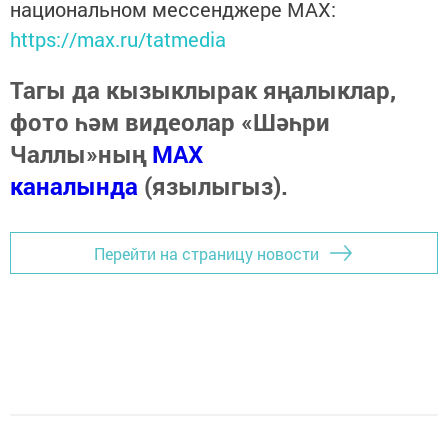
национальном мессенджере MАХ:
https://max.ru/tatmedia
Тагы да кызыклырак яңалыклар,
фото һәм видеолар «Шәһри
Чаллы»ның
MAX
каналында
(язылыгыз).
Перейти на страницу новости