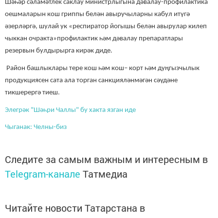
Шәһәр сәламәтлек саклау министрлыгына дәвалау-профилактика
оешмаларын кош гриппы белән авыручыларны кабул итүгә
әзерләргә, шулай ук «респиратор йогышы белән авырулар килеп
чыккан очракта»профилактик һәм дәвалау препаратлары
резервын булдырырга кирәк диде.
Район башлыклары тере кош һәм кош– корт һәм дуңгызчылык
продукциясен сата ала торган санкцияләнмәгән сәүдәне
тикшерергә тиеш.
Элегрәк "Шәһри Чаллы" бу хакта язган иде
Чыганак: Челны-биз
Следите за самым важным и интересным в
Telegram-канале
Татмедиа
Читайте новости Татарстана в