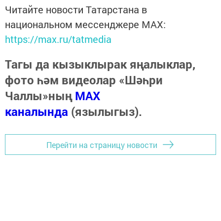
Читайте новости Татарстана в
национальном мессенджере MАХ:
https://max.ru/tatmedia
Тагы да кызыклырак яңалыклар,
фото һәм видеолар «Шәһри
Чаллы»ның
MAX
каналында
(язылыгыз).
Перейти на страницу новости