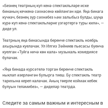
«Безнең театрның күп кенә спектакльләре иске
бинаның кечкенә сәхнәсенә көйләнгән иде. Яңа бинага
күчкәч, безнең зур сәхнәбез һәм залыбыз булды, шуңа
күрә күп кенә спектакльләрне үзгәртергә туры килә», —
диде ул.
Театрның яңа бинасында беренче спектакль ноябрь
ахырында куелачак. Ул Илгиз Зәйниев пьесасы буенча
куелган «Туйга ничә көн кала» музыкаль комедиясе
булачак.
«Яңа бинада күрсәтелә торган беренче спектакль
ныклап әзерләнгән булырга тиеш. Бу спектакль театр
тарихына кереп калачак. Аның төерле коймак кебек
булуын теләмибез», — диделәр театрда.
Следите за самым важным и интересным в