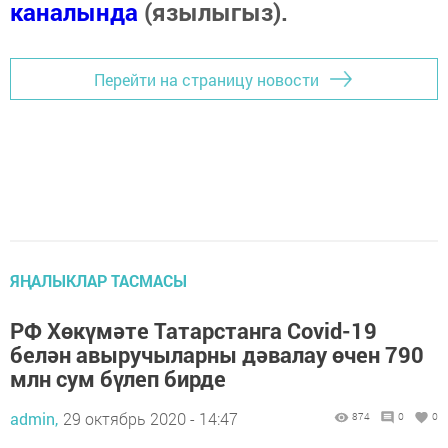
каналында
(язылыгыз).
Перейти на страницу новости
ЯҢАЛЫКЛАР ТАСМАСЫ
РФ Хөкүмәте Татарстанга Covid-19
белән авыручыларны дәвалау өчен 790
млн сум бүлеп бирде
admin,
29 октябрь 2020 - 14:47
874
0
0