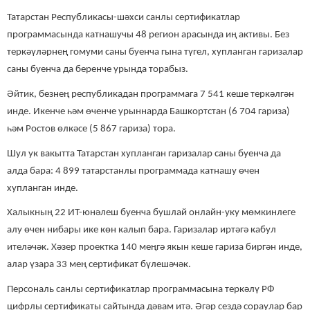
Татарстан Республикасы-шәхси санлы сертификатлар
программасында катнашучы 48 регион арасында иң активы. Без
теркәүләрнең гомуми саны буенча гына түгел, хупланган гаризалар
саны буенча да беренче урында торабыз.
Әйтик, безнең республикадан программага 7 541 кеше теркәлгән
инде. Икенче һәм өченче урыннарда Башкортстан (6 704 гариза)
һәм Ростов өлкәсе (5 867 гариза) тора.
Шул ук вакытта Татарстан хупланган гаризалар саны буенча да
алда бара: 4 899 татарстанлы программада катнашу өчен
хупланган инде.
Халыкның 22 ИТ-юнәлеш буенча бушлай онлайн-уку мөмкинлеге
алу өчен нибары ике көн калып бара. Гаризалар иртәгә кабул
ителәчәк. Хәзер проектка 140 меңгә якын кеше гариза биргән инде,
алар үзара 33 мең сертификат бүлешәчәк.
Персональ санлы сертификатлар программасына теркәлү РФ
цифрлы сертификаты сайтында дәвам итә. Әгәр сездә сораулар бар