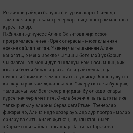
Россиянең әйдәп баручы фигурачылары быел да
тамашачыларга һәм тренерларга яңа программаларын
күрсәттеләр.
Пхёнчхан җиңүчесе Алинә Заһитова яңа сезон
программасы өчен «Өрәк операсы» мюзиклыннан
өзекне сайлап алган. Үзенең чыгышыннан Алинә
канәгать, ә менә ирекле чыгышы бөтенләй үк барып
чыкмаган. Ул моны дулкынлануы һәм басымның бик
югары булуы белән аңлата. Аның әйтүенчә, яңа
сезонны Олимпия чемпионы статусында башлау күпкә
катлаулырак һәм җаваплырак. Сикерү остасы буларак,
тамашачы һәм белгечләр аңардан бу өлкәдә югары
күрсәткечләр өмет итә. Әмма беренче чыгыштагы ике
тапкыр егылу аларны бераз сагайткан. Тренерлар
фикеренчә, Алинә инде хәзер зур, аңа зур программалар
сайлау вакыты килеп җиткән, шунлыктан быел
«Кармен»ны сайлап алганнар. Татьяна Тарасова