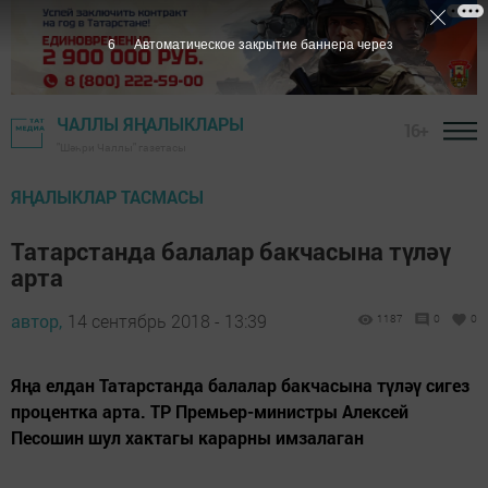
5
Автоматическое закрытие баннера через
ЧАЛЛЫ ЯҢАЛЫКЛАРЫ
16+
"Шәһри Чаллы" газетасы
ЯҢАЛЫКЛАР ТАСМАСЫ
Татарстанда балалар бакчасына түләү
арта
автор,
14 сентябрь 2018 - 13:39
1187
0
0
Яңа елдан Татарстанда балалар бакчасына түләү сигез
процентка арта. ТР Премьер-министры Алексей
Песошин шул хактагы карарны имзалаган