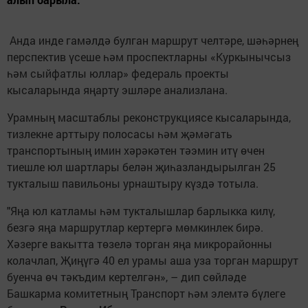
Анда инде гамәлдә булган маршрут челтәре, шәһәрнең
перспектив үсеше һәм проспектларны «Куркынычсыз
һәм сыйфатлы юллар» федераль проекты
кысаларында яңарту эшләре анализлана.
Урамның масштаблы реконструкциясе кысаларында,
тизлекне арттыру полосасы һәм җәмәгать
транспортының имин хәрәкәтен тәэмин итү өчен
тиешле юл шартлары белән җиһазландырылган 25
тукталыш павильоны урнаштыру күздә тотыла.
"Яңа юл катламы һәм тукталышлар барлыкка килү,
безгә яңа маршрутлар кертергә мөмкинлек бирә.
Хәзерге вакытта төзелә торган яңа микрорайонны
колачлап, Җиңүгә 40 ел урамы аша уза торган маршрут
буенча өч тәкъдим кертелгән», – дип сөйләде
Башкарма комитетның Транспорт һәм элемтә бүлеге