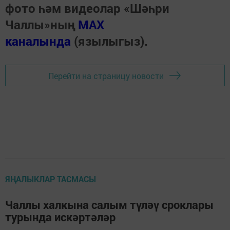
фото һәм видеолар «Шәһри
Чаллы»ның
MAX
каналында
(язылыгыз).
Перейти на страницу новости
ЯҢАЛЫКЛАР ТАСМАСЫ
Чаллы халкына салым түләү сроклары
турында искәртәләр