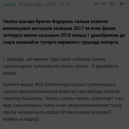
автор,
14 сентябрь 2018 - 13:33
1385
0
0
Чаллы шәһәре буенча Федераль салым хезмәте
инспекциясе автокала халкына 2017 ел өчен физик
затларга милек салымын 2018 елның 1 декабреннән дә
соңга калмыйча түләргә кирәклеге турында искәртә.
1 декабрь ял көненә туры килү сәбәпле, милек
салымнарын түләүнең иң соңгы срогы - 3 декабрьгә
кадәр.
Бүгенге көндә ФСХ белгечләре салым түләүчеләргә
салым уведомлениеләре әзерләү һәм җибәрү буенча
чаралар башлады. Чаллы халкы милек, транспорт һәм
җир салымнарын түләү өчен уведомлениеләрне түләү
срогы чыкканчыга кадәр 30 көн эчендә алачак (1
ноябрьгә кадәр).