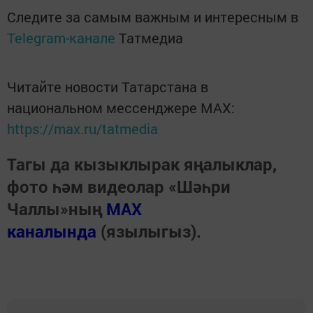
Следите за самым важным и интересным в
Telegram-канале
Татмедиа
Читайте новости Татарстана в
национальном мессенджере MАХ:
https://max.ru/tatmedia
Тагы да кызыклырак яңалыклар,
фото һәм видеолар «Шәһри
Чаллы»ның
MAX
каналында
(язылыгыз).