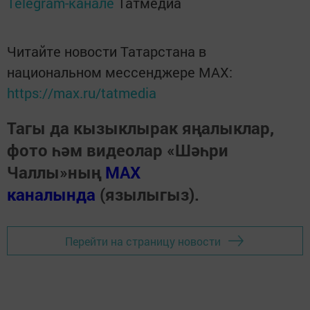
Telegram-канале
Татмедиа
Читайте новости Татарстана в
национальном мессенджере MАХ:
https://max.ru/tatmedia
Тагы да кызыклырак яңалыклар,
фото һәм видеолар «Шәһри
Чаллы»ның
MAX
каналында
(язылыгыз).
Перейти на страницу новости