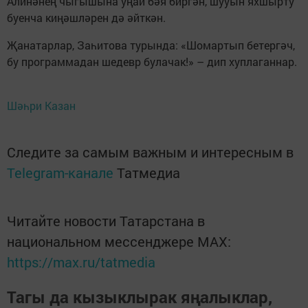
Алинәнең чыгышына уңай бәя биргән, шууын яхшырту
буенча киңәшләрен дә әйткән.
Җанатарлар, Заһитова турында: «Шомартып бетергәч,
бу программадан шедевр булачак!» – дип хуплаганнар.
Шәһри Казан
Следите за самым важным и интересным в
Telegram-канале
Татмедиа
Читайте новости Татарстана в
национальном мессенджере MАХ:
https://max.ru/tatmedia
Тагы да кызыклырак яңалыклар,