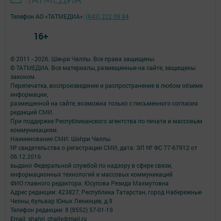
Телефон АО «ТАТМЕДИА»:
(843) 222 09 84
16+
© 2011 - 2026. Шәһри Чаллы. Все права защищены.
© ТАТМЕДИА. Все материалы, размещенные на сайте, защищены
законом.
Перепечатка, воспроизведение и распространение в любом объеме
информации,
размещенной на сайте, возможна только с письменного согласия
редакций СМИ.
При поддержке Республиканского агентства по печати и массовым
коммуникациям.
Наименование СМИ: Шəhри Чаллы
№ свидетельства о регистрации СМИ, дата: ЭЛ № ФС 77-67912 от
06.12.2016
выдано Федеральной службой по надзору в сфере связи,
информационных технологий и массовых коммуникаций
ФИО главного редактора: Юсупова Резида Махмутовна
Адрес редакции: 423827, Республика Татарстан, город Набережные
Челны, бульвар Юных Ленинцев, д.9
Телефон редакции: 8 (8552) 57-01-19
Email: shahri_chally@mail.ru