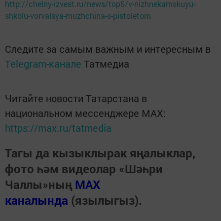
http://chelny-izvest.ru/news/top5/v-nizhnekamskuyu-
shkolu-vorvalsya-muzhchina-s-pistoletom
Следите за самым важным и интересным в
Telegram-канале
Татмедиа
Читайте новости Татарстана в
национальном мессенджере MАХ:
https://max.ru/tatmedia
Тагы да кызыклырак яңалыклар,
фото һәм видеолар «Шәһри
Чаллы»ның
MAX
каналында
(язылыгыз).