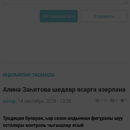
Отправить
Авторизоваться
ЯҢАЛЫКЛАР ТАСМАСЫ
Алинә Заһитова шедевр ясарга әзерләнә
автор,
14 сентябрь 2018 - 13:38
1179
0
0
Традиция буларак, һәр сезон алдыннан фигуралы шуу
осталары контроль чыгышлар ясый