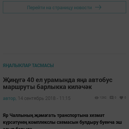
Перейти на страницу новости
ЯҢАЛЫКЛАР ТАСМАСЫ
Җиңүгә 40 ел урамында яңа автобус
маршруты барлыкка киләчәк
автор,
14 сентябрь 2018 - 11:15
1292
0
0
Яр Чаллының җәмәгать транспортына хезмәт
күрсәтүнең комплекслы схемасын булдыру буенча эш
алып барыла.