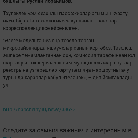
башлыгы
Руслан Ибраһимов.
Тәүлеклек һәм сезонлы пассажирлар агымын күзәтү
өчен, big data технологиясен кулланып транспорт
корреспонденциясе өйрәнелгән.
"Әлеге модельгә без яңа төзелә торган
микрорайоннарда яшәүчеләр санын кертәбез. Төзелеш
эшләре тәмамланганнан соң, комиссия тарафыннан юл
шартлары тикшереләчәк һәм муниципаль маршрутлар
реестрына үзгәрешләр кертү һәм яңа маршрутны ачу
турында карарлар кабул ителәчәк», – дип йомгаклады
ул.
http://nabchelny.ru/news/33623
Следите за самым важным и интересным в