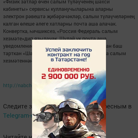
«Физик затлар өчен салым түләүченең шәхси
кабинеты» сервисы кулланучыларына аларны
электрон рәвештә җибәрәчәкләр, салым түләүчеләрнең
калган өлеше әлеге хатларны почта аша алачак.
Конвертка, һичшиксез, «Россия Федераль салым
хезмәте»дип язылачак. Шулай ук почта аша
уведомлениеләр алуның электрон ысулыннан баш
тарткан «Шәхси кабинет» кулланучылары да салым
хезмәтеннән җибәрелгән хатны алачак.
http://nabchelny.ru/news/33574
Следите за самым важным и интересным в
Telegram-канале
Татмедиа
Читайте новости Татарстана в