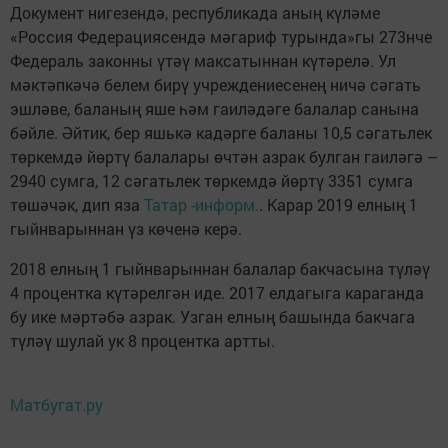
Документ нигезендә, республикада аның күләме
«Россия Федерациясендә мәгариф турында»гы 273нче
Федераль законны үтәү максатыннан күтәрелә. Ул
мәктәпкәчә белем бирү учреждениесенең ничә сәгать
эшләве, баланың яше һәм гаиләдәге балалар санына
бәйле. Әйтик, бер яшькә кадәрге баланы 10,5 сәгатьлек
төркемдә йөртү балалары өчтән азрак булган гаиләгә –
2940 сумга, 12 сәгатьлек төркемдә йөртү 3351 сумга
төшәчәк, дип яза
Татар -информ.
. Карар 2019 елның 1
гыйнварыннан үз көченә керә.
2018 елның 1 гыйнварыннан балалар бакчасына түләү
4 процентка күтәрелгән иде. 2017 елдагыга караганда
бу ике мәртәбә азрак. Узган елның башында бакчага
түләү шулай ук 8 процентка артты.
Матбугат.ру