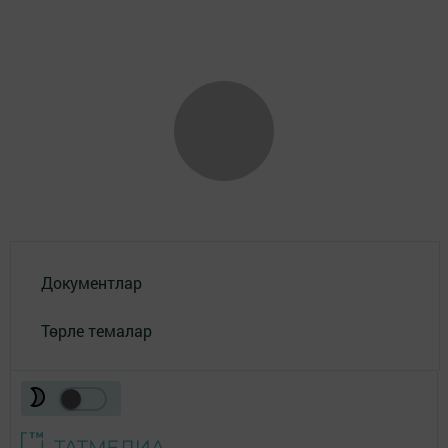
Документлар
Төрле темалар