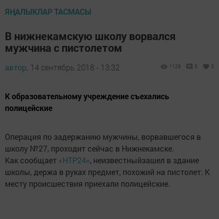
ЯҢАЛЫКЛАР ТАСМАСЫ
В нижнекамскую школу ворвался
мужчина с пистолетом
автор,
14 сентябрь 2018 - 13:32
1129
0
0
К образовательному учреждение съехались
полицейские
Операция по задержанию мужчины, ворвавшегося в
школу №27, проходит сейчас в Нижнекамске.
Как сообщает
«НТР24»
, неизвестныйзашел в здание
школы, держа в руках предмет, похожий на пистолет. К
месту происшествия приехали полицейские.