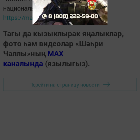
национальном мессенджере MАХ:
https://max.ru/tatmedia
Тагы да кызыклырак яңалыклар,
фото һәм видеолар «Шәһри
Чаллы»ның
MAX
каналында
(язылыгыз).
Перейти на страницу новости