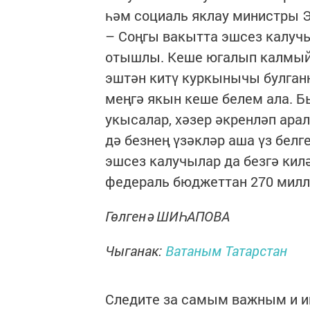
һәм социаль яклау министры Э
– Соңгы вакытта эшсез калучы
отышлы. Кеше югалып калмый 
эштән китү куркынычы булганн
меңгә якын кеше белем ала. Б
укысалар, хәзер әкренләп ара
дә безнең үзәкләр аша үз бел
эшсез калучылар да безгә кил
федераль бюджеттан 270 милли
Гөлгенә ШИҺАПОВА
Чыганак:
Ватаным Татарстан
Следите за самым важным и 