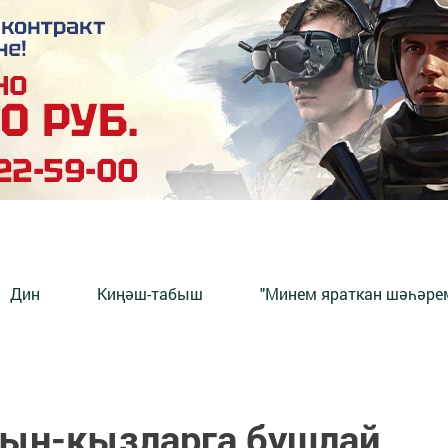
Дин
Киңәш-табыш
"Минем яраткан шәһәрем
тын-кызларга бушлай