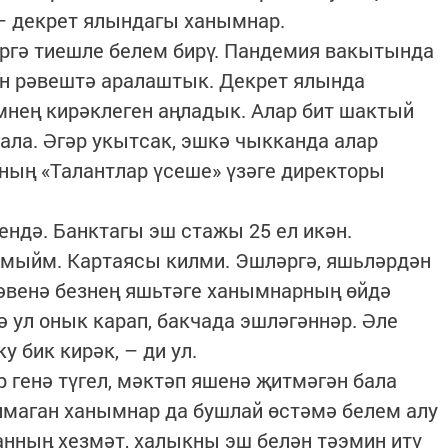
– декрет ялындагы ханымнар.
ргә тиешле белем бирү. Пандемия вакытында
он рәвештә аралаштык. Декрет ялында
мнең кирәклеген аңладык. Алар бит шактый
ала. Әгәр укытсак, эшкә чыкканда алар
кның «Талантлар үсеше» үзәге директоры
ндә. Банктагы эш стажы 25 ел икән.
мыйм. Картаясы килми. Эшләргә, яшьләрдән
венә безнең яшьтәге ханымнарның өйдә
 ул онык карап, бакчада эшләгәннәр. Әле
у бик кирәк, – ди ул.
 генә түгел, мәктәп яшенә җитмәгән бала
лмаган ханымнар да бушлай өстәмә белем алу
танның хезмәт, халыкны эш белән тәэмин итү