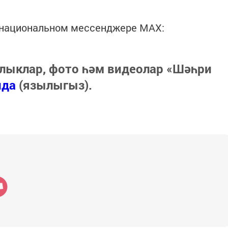
в национальном мессенджере MАХ:
лыклар, фото һәм видеолар «Шәһри
нда
(язылыгыз).