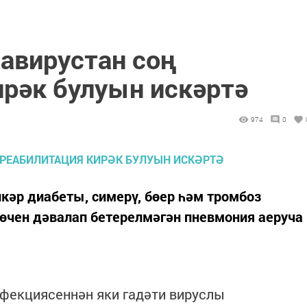
авирустан соң
ирәк булуын искәртә
974
0
икәр диабеты, симерү, бөер һәм тромбоз
өчен дәвалап бетерелмәгән пневмония аеруча
нфекциясеннән яки гадәти вируслы