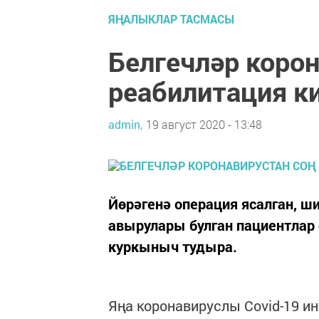
ЯҢАЛЫКЛАР ТАСМАСЫ
Белгечләр корон
реабилитация к
admin,
19 август 2020 - 13:48
Йөрәгенә операция ясалган, ш
авырулары булган пациентлар 
куркыныч тудыра.
Яңа коронавируслы Covid-19 и