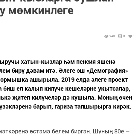
лу мөмкинлеге
949
0
тыручы хатын-кызлар һәм пенсия яшенә
лем бирү дәвам итә. Әлеге эш «Демография»
ормышка ашырыла. 2019 елда әлеге проект
а биш ел калып килүче кешеләрне укытсалар,
шькә җитеп килүчеләр дә кушыла. Моның өчен
үзәкләренә барып, гариза тапшырырга кирәк.
мәткәренә өстәмә белем биргән. Шуның 80е –