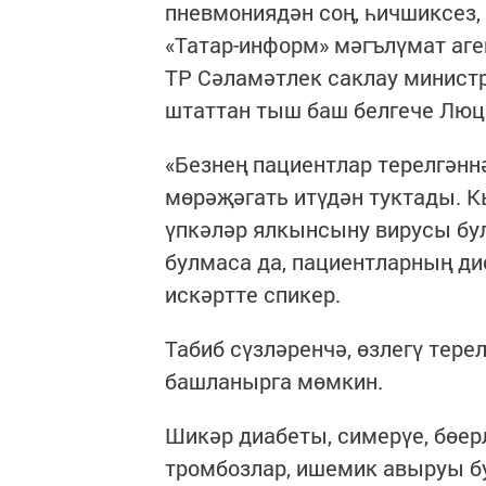
пневмониядән соң, һичшиксез,
«Татар-информ» мәгълүмат аг
ТР Сәламәтлек саклау минист
штаттан тыш баш белгече Люц
«Безнең пациентлар терелгәнн
мөрәҗәгать итүдән туктады. К
үпкәләр ялкынсыну вирусы бул
булмаса да, пациентларның ди
искәртте спикер.
Табиб сүзләренчә, өзлегү терел
башланырга мөмкин.
Шикәр диабеты, симерүе, бөер
тромбозлар, ишемик авыруы бу