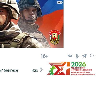
16+
" бәйгесе
Иҗат
Реклама
Онлайн язы