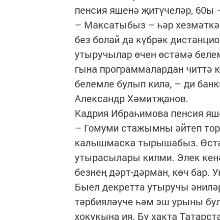
пенсия яшенә җитүчеләр, 60ы 
– Максатыбыз – һәр хезмәткә
без болай да күбрәк дистанци
утыручылар өчен өстәмә беле
гына программалардан читтә к
белемле булып килә, – ди бан
Александр Хәмитҗанов.
Кадрия Ибраһимова пенсия яше
– Гомуми стажымны әйтеп тор
калышмаска тырышабыз. Өстә
утырасылары килми. Элек кенә
безнең дәрт-дәрман, көч бар. Ук
Быел декретта утыручы әниләр
тәрбияләүче һәм эш урыны бу
хокукына ия. Бу хакта Татарс