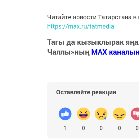
Читайте новости Татарстана 
https://max.ru/tatmedia
Тагы да кызыклырак яңа
Чаллы»ның
MAX каналы
Оставляйте реакции
1
0
0
0
0