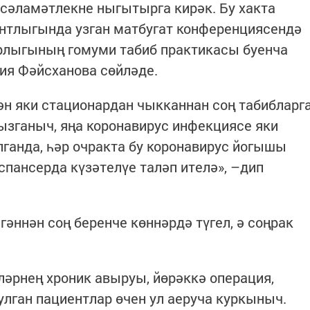
 сәламәтлекне ныгытырга кирәк. Бу хакта
ентлыгында узган матбугат конференциясендә
рлыгының гомуми табиб практикасы буенча
ия Фәйсханова сөйләде.
ән яки стационардан чыкканнан соң табибларг
ызганыч, яңа коронавирус инфекциясе яки
ганда, һәр очракта бу коронавирус йогышы
спансерда күзәтелүе таләп ителә», –дип
гәннән соң беренче көннәрдә түгел, ә соңрак
ләрнең хроник авыруы, йөрәккә операция,
лган пациентлар өчен ул аеруча куркыныч.