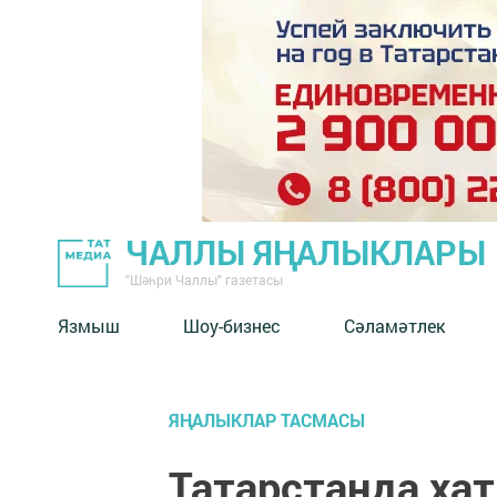
ЧАЛЛЫ ЯҢАЛЫКЛАРЫ
"Шәһри Чаллы" газетасы
Язмыш
Шоу-бизнес
Сәламәтлек
ЯҢАЛЫКЛАР ТАСМАСЫ
Татарстанда ха