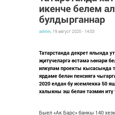
икенче белем а
булдырганнар
admin,
19 август 2020 - 14:03
Татарстанда декрет ялында у
җитүчеләргә өстәмә һөнәри бе
илкүләм проекты кысаcында т
ярдәме белән пенсиягә чыгарг
2020 елдан бу исемлеккә 50 я
халыкны эш белән тәэмин итү 
Быел «Ак Барс» банкы 140 хез