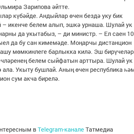
льмира Зарипова әйтте.
лар күбәйде. Андыйлар өчен бездә уку бик
– икенче белем алып, эшкә урнаша. Шулай ук
арны да укытабыз, – ди министр. – Ел саен 10
ыел да бу сан кимемәде. Моңарчы дистанцион
лашу мөмкинлеге барлыкка килә. Эш бирүчеләр
гечләренең белем сыйфатын арттыра. Шулай ук
ә ала. Укыту бушлай. Аның өчен республика һә
он сум акча бирелә.
интересным в
Telegram-канале
Татмедиа