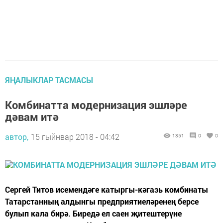
ЯҢАЛЫКЛАР ТАСМАСЫ
Комбинатта модернизация эшләре
дәвам итә
автор,
15 гыйнвар 2018 - 04:42
1351
0
0
Сергей Титов исемендәге катыргы-кәгазь комбинаты
Татарстанның алдынгы предприятиеләренең берсе
булып кала бирә. Биредә ел саен җитештерүне