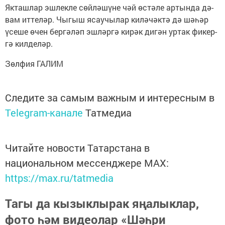
Як­таш­лар эш­лек­ле сөй­лә­шү­не чәй өс­тә­ле ар­тын­да дә­
вам ит­те­ләр. Чы­гыш ясау­чы­лар ки­лә­чәк­тә дә шә­һәр
үсе­ше өчен бер­гә­ләп эш­ләр­гә ки­рәк ди­гән ур­так фи­кер­
гә кил­де­ләр.
Зөл­фия ГА­ЛИМ
Следите за самым важным и интересным в
Telegram-канале
Татмедиа
Читайте новости Татарстана в
национальном мессенджере MАХ:
https://max.ru/tatmedia
Тагы да кызыклырак яңалыклар,
фото һәм видеолар «Шәһри