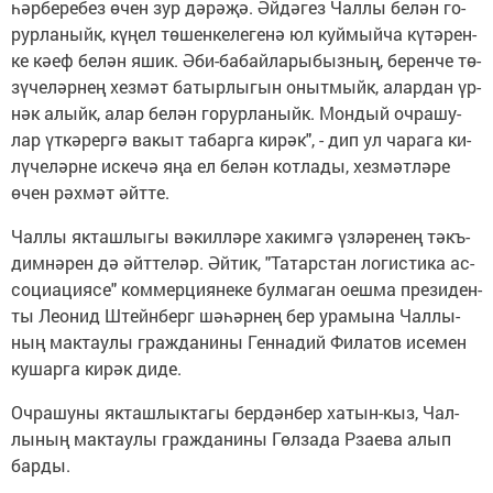
һәр­бе­ре­без өчен зур дә­рә­җә. Әй­дә­гез Чал­лы бе­лән го­
рур­ла­ныйк, кү­ңел тө­шен­ке­ле­ге­нә юл куй­мый­ча кү­тә­рен­
ке кә­еф бе­лән яшик. Әби-ба­ба­йла­ры­быз­ның, бе­рен­че тө­
зү­че­ләр­нең хез­мәт ба­тыр­лы­гын оныт­мыйк, алар­дан үр­
нәк алыйк, алар бе­лән го­рур­ла­ныйк. Мон­дый очр­ашу­
лар үт­кә­ре­р­гә ва­кыт та­бар­га ки­рәк", - дип ул ча­ра­га ки­
лү­че­ләр­не ис­ке­чә яңа ел бе­лән кот­ла­ды, хез­мәт­лә­ре
өчен рәх­мәт әйт­те.
Чал­лы як­таш­лы­гы вә­кил­лә­ре ха­ким­гә үз­лә­ре­нең тәкъ­
дим­нә­рен дә әйт­те­ләр. Әй­тик, "Та­тар­стан ло­гис­ти­ка ас­
со­ци­а­ци­я­се" ком­мер­ци­я­не­ке бул­ма­ган оеш­ма пре­зи­ден­
ты Ле­­о­нид Штейн­берг шә­һәр­нең бер ура­мы­на Чал­лы­
ның мак­тау­лы граж­да­ни­ны Ген­на­дий Фи­ла­тов исе­мен
ку­шар­га ки­рәк ди­де.
Оч­ра­шу­ны як­таш­лык­та­гы бер­дән­бер ха­тын-кыз, Чал­
лы­ның мак­тау­лы граж­да­ни­ны Гөл­за­да Рза­е­ва алып
бар­ды.