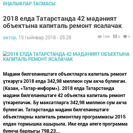
ЯҢАЛЫКЛАР ТАСМАСЫ
2018 елда Татарстанда 42 мәдәният
объектына капиталь ремонт ясалачак
автор,
15 гыйнвар 2018 - 05:28
1336
0
0
Мәдәни билгеләнештәге объектларга капиталь ремонт
үткәрүгә 2018 елда 342,98 миллион сум акча бүленгән.
(Казан, «Татар-информ»). 2018 елда Татарстанда
мәдәни билгеләнештәге 42 объектка капиталь ремонт
үткәреләчәк. Бу максатларга 342,98 миллион сум акча
бүленгән. Татарстанда мәдәни билгеләнештәге
объектларны капиталь ремонтлау программасы 2015
елдан тормышка ашырыла. Ике елда әлеге программа
буенча барлыгы 798,23...