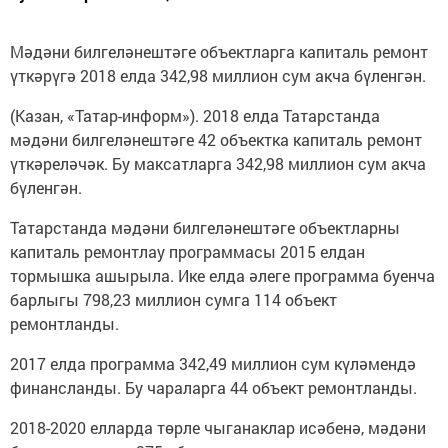
Мәдәни билгеләнештәге объектларга капиталь ремонт
үткәрүгә 2018 елда 342,98 миллион сум акча бүленгән.
(Казан, «Татар-информ»). 2018 елда Татарстанда
мәдәни билгеләнештәге 42 объектка капиталь ремонт
үткәреләчәк. Бу максатларга 342,98 миллион сум акча
бүленгән.
Татарстанда мәдәни билгеләнештәге объектларны
капиталь ремонтлау программасы 2015 елдан
тормышка ашырыла. Ике елда әлеге программа буенча
барлыгы 798,23 миллион сумга 114 объект
ремонтланды.
2017 елда программа 342,49 миллион сум күләмендә
финансланды. Бу чараларга 44 объект ремонтланды.
2018-2020 елларда төрле чыганаклар исәбенә, мәдәни