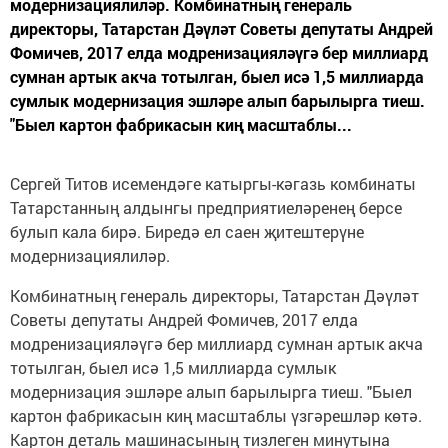
модернизациялиләр. Комбинатның генераль
директоры, Татарстан Дәүләт Советы депутаты Андрей
Фомичев, 2017 елда модренизацияләүгә бер миллиард
сумнан артык акча тотылган, быел исә 1,5 миллиарда
сумлык модернизация эшләре алып барылырга тиеш.
"Быел картон фабрикасын киң масштаблы...
Сергей Титов исемендәге катыргы-кәгазь комбинаты
Татарстанның алдынгы предприятиеләренең берсе
булып кала бирә. Биредә ел саен җитештерүне
модернизациялиләр.
Комбинатның генераль директоры, Татарстан Дәүләт
Советы депутаты Андрей Фомичев, 2017 елда
модренизацияләүгә бер миллиард сумнан артык акча
тотылган, быел исә 1,5 миллиарда сумлык
модернизация эшләре алып барылырга тиеш. "Быел
картон фабрикасын киң масштаблы үзгәрешләр көтә.
Картон деталь машинасының тизлеген минутына