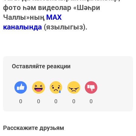
фото һәм видеолар «Шәһри
Чаллы»ның
MAX
каналында
(язылыгыз).
Оставляйте реакции
0
0
0
0
0
Расскажите друзьям