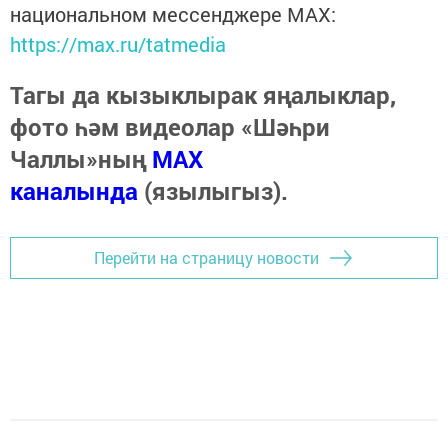
национальном мессенджере MАХ:
https://max.ru/tatmedia
Тагы да кызыклырак яңалыклар,
фото һәм видеолар «Шәһри
Чаллы»ның
MAX
каналында
(язылыгыз).
Перейти на страницу новости