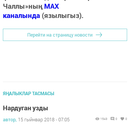
Чаллы»ның
MAX
каналында
(язылыгыз).
Перейти на страницу новости
ЯҢАЛЫКЛАР ТАСМАСЫ
Нардуган узды
автор,
15 гыйнвар 2018 - 07:05
1543
0
0