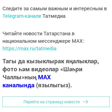
Следите за самым важным и интересным в
Telegram-канале
Татмедиа
Читайте новости Татарстана в
национальном мессенджере MАХ:
https://max.ru/tatmedia
Тагы да кызыклырак яңалыклар,
фото һәм видеолар «Шәһри
Чаллы»ның
MAX
каналында
(язылыгыз).
Перейти на страницу новости