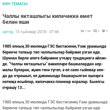
КӨН ТЕМАСЫ
Чаллы якташлыгы киләчәккә өмет
белән яши
автор,
15 гыйнвар 2018 - 07:46
1153
0
0
1985 ел­ның 30 ию­лен­дә ГЭС бис­тә­се­нең Үзәк ура­мын­да
бе­рен­че тап­кыр төп чал­лы­лы­лар бәй­рә­ме уз­ган иде.
Шун­нан бир­ле әле­ге бәй­рәм­не үт­кә­рү тра­ди­ци­я­гә әй­лән­
де. "Чал­лы як­таш­лы­гы" вә­кил­лә­ре баш­ка­лар­дан аер­
ма­лы бу­ла­рак, җә­ен ге­нә тү­гел, ә ел са­ен гыйн­вар аен­
да да оч­ра­шып, ел дә­ва­мын­да баш­ка­рыл­ган эш­ләр­гә
нә­ти­җә ясый­лар, ки­лә­чәк­кә план­нар ко­ра­лар. Бы­ел­гы
оч­ра­шу 13...
1985 ел­ның 30 ию­лен­дә ГЭС бис­тә­се­нең Үзәк ура­мын­да
бе­рен­че тап­кыр төп чал­лы­лы­лар бәй­рә­ме уз­ган иде.