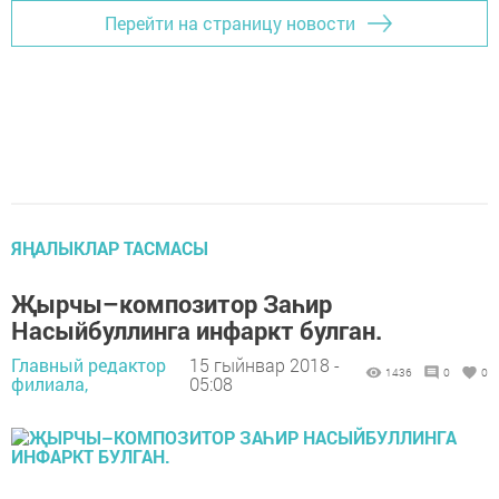
Перейти на страницу новости
ЯҢАЛЫКЛАР ТАСМАСЫ
Җырчы–композитор Заһир
Насыйбуллинга инфаркт булган.
Главный редактор
15 гыйнвар 2018 -
1436
0
0
филиала,
05:08