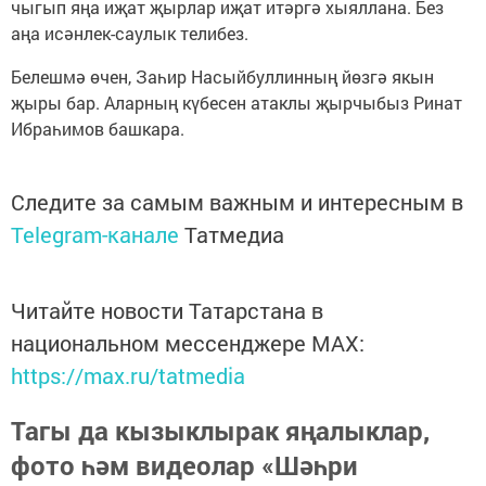
чыгып яңа иҗат җырлар иҗат итәргә хыяллана. Без
аңа исәнлек-саулык телибез.
Белешмә өчен, Заһир Насыйбуллинның йөзгә якын
җыры бар. Аларның күбесен атаклы җырчыбыз Ринат
Ибраһимов башкара.
Следите за самым важным и интересным в
Telegram-канале
Татмедиа
Читайте новости Татарстана в
национальном мессенджере MАХ:
https://max.ru/tatmedia
Тагы да кызыклырак яңалыклар,
фото һәм видеолар «Шәһри