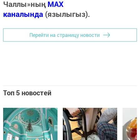
Чаллы»ның
MAX
каналында
(язылыгыз).
Перейти на страницу новости
Топ 5 новостей