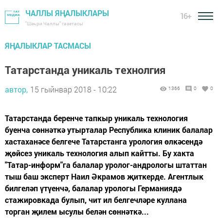
ЧАЛЛЫ ЯҢАЛЫКЛАРЫ
16+
"Шәһри Чаллы" газетасы
ЯҢАЛЫКЛАР ТАСМАСЫ
Татарстанда уникаль технолгия
автор,
15 гыйнвар 2018 - 10:22
1366
0
0
Татарстанда беренче тапкыр уникаль технология
буенча сөннәткә утырталар Республика клиник балалар
хастаханәсе белгече Татарстанга урология өлкәсендә
җөйсез уникаль технология алып кайтты. Бу хакта
"Татар-информ"га балалар уролог-андрологы штаттан
тыш баш эксперт Наил Әкрамов җиткерде. Агентлык
билгеләп үтүенчә, балалар урологы Германиядә
стажировкада булып, чит ил белгечләре куллана
торган җилем ысулы белән сөннәткә...