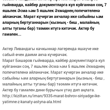
гыйнварда, кайбер документларга кул куйганнан соң, 7
яшьлек Әсма һәм 5 яшьлек Әхмәднең попечителенә
әйләнәчәк. Марат күчергән акчалар ике сабыйны һәм
аларның бертуганнарын (кызның - биш , малайның
алты туганы бар) тәэмин итүгә китәчәк. Актер бу
гамәлен...
Актер Ливандагы качкыннар лагеренда яшәүче ике
сабый өчен даими акча күчерәчәк.
Марат Бәшәров гыйнварда, кайбер документларга кул
куйганнан соң, 7 яшьлек Әсма һәм 5 яшьлек Әхмәднең
попечителенә әйләнәчәк. Марат күчергән акчалар ике
сабыйны һәм аларның бертуганнарын (кызның - биш ,
малайның алты туганы бар) тәэмин итүгә китәчәк.
Актер бу гамәлен дини бурычын үтәү дип аңлата.
http://kiziltan.ru/iman/9335-marat-bshrov-siriyadge-ike-
yatimne-z-kanaty-astyna-ala.html