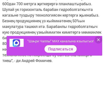
600дан 700 метрга җиткерергә планлаштырабыз.
Шулай ук горизонталь барабан гидроболгаткычта
кәгазьне туздыру технологиясен кертергә җыенабыз.
Безнең продукциянең үз кыйммәтенең 50%ын
макулатура тәшкил итә. Барабанлы гидроболгаткыч
кую продукциянең үзкыйммәтен киметергә мөмкинлек
бирү. Кызганычка каршы без әлегә узган гасырның
"Шәһри Чаллы" MAX каналына язылыгыз!
80неч елларындагы технологияне куланнабыз һәм
Подписаться
нәтиҗәдә 6-6,5 % волокнаны югалтабыз. Австрия
технологиясе нәтиҗәсендә бу сан 0,5%ка кимергә
тиеш", - ди Андрей Фомичев.
Яңа җайланманың күләме дә зур. Аның озынлыгы 40
метр, авырлыгы 200 тоннага кадәр. Җайланманы
Чаллыга өлешләп кайтаралар. Бер өлеше диңгез юлы
аша Санкт-петербурга кадәр, аннары Түбән Камага
кайтарыла. Аннары махсус маршрут буенча
комбинатка китерәчәкләр.