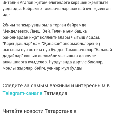
Виталий Агапов җитәкчелегендәге керәшен җәмгяыте
уздырды. Бәйрәмгә тамшачылар шактый күп җыелган
иде.
26нчы тапкыр уздырыла торган бәйрәмдә
Менделеевск, Лаеш, Зәй, Теләче һәм башка
районнардан иҗат коллективлары чыгыш ясады.
"Карендәшләр" һәм "Җанакай" ансамабльләренең
чыгышы нур өстенә нур булды. Тамашачылар "Бәләкәй
дәдәйләр" кашык ансамбле чыгышын да көчле
алкышларга күмделәр. Нурдуганда дәртле биюләр,
моңлы җырлар, бәйге, уеннар мул булды.
Следите за самым важным и интересным в
Telegram-канале
Татмедиа
Читайте новости Татарстана в