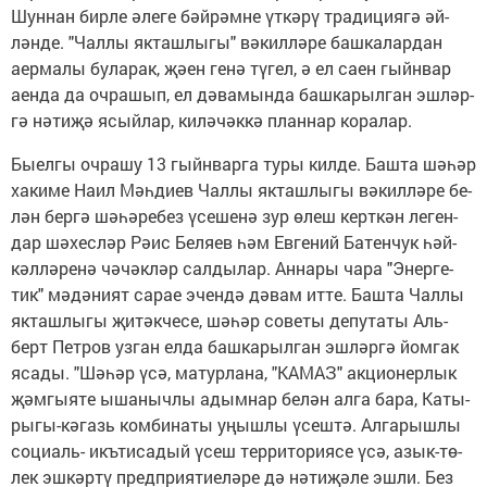
Шун­нан бир­ле әле­ге бәй­рәм­не үт­кә­рү тра­ди­ци­я­гә әй­
лән­де. "Чал­лы як­таш­лы­гы" вә­кил­лә­ре баш­ка­лар­дан
аер­ма­лы бу­ла­рак, җә­ен ге­нә тү­гел, ә ел са­ен гыйн­вар
аен­да да оч­ра­шып, ел дә­ва­мын­да баш­ка­рыл­ган эш­ләр­
гә нә­ти­җә ясый­лар, ки­лә­чәк­кә план­нар ко­ра­лар.
Бы­ел­гы оч­ра­шу 13 гыйн­вар­га ту­ры кил­де. Баш­та шә­һәр
ха­ки­ме На­ил Мәһ­ди­ев Чал­лы як­таш­лы­гы вә­кил­лә­ре бе­
лән бер­гә шә­һә­ре­без үсе­ше­нә зур өлеш керт­кән ле­ген­
дар шә­хес­ләр Рә­ис Бе­ля­ев һәм Ев­ге­ний Ба­тен­чук һәй­
кәл­лә­ре­нә чә­чәк­ләр сал­ды­лар. Ан­на­ры ча­ра "Энер­ге­
тик" мә­дә­ни­ят са­рае эчен­дә дә­вам ит­те. Баш­та Чал­лы
як­таш­лы­гы җи­тәк­че­се, шә­һәр со­ве­ты де­пу­та­ты Аль­
берт Пет­ров уз­ган ел­да баш­ка­рыл­ган эш­ләр­гә йом­гак
яса­ды. "Шә­һәр үсә, ма­тур­ла­на, "КА­МАЗ" ак­ци­о­нер­лык
җәм­гы­я­те ыша­ныч­лы адым­нар бе­лән ал­га ба­ра, Ка­ты­
ры­гы-кә­газь ком­би­на­ты уңыш­лы үсеш­тә. Ал­га­рыш­лы
со­ци­аль- икъ­ти­са­дый үсеш тер­ри­то­ри­я­се үсә, азык-тө­
лек эш­кәр­тү пред­при­я­ти­е­лә­ре дә нә­ти­җә­ле эш­ли. Без