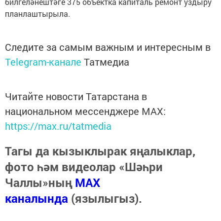
билгеләнештәге 375 объектка капиталь ремонт уздыру
планлаштырыла.
Следите за самым важным и интересным в
Telegram-канале
Татмедиа
Читайте новости Татарстана в
национальном мессенджере MАХ:
https://max.ru/tatmedia
Тагы да кызыклырак яңалыклар,
фото һәм видеолар «Шәһри
Чаллы»ның
MAX
каналында
(язылыгыз).