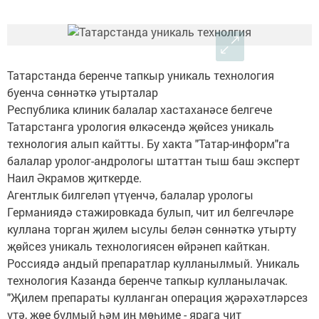
Татарстанда беренче тапкыр уникаль технология
буенча сөннәткә утырталар
Республика клиник балалар хастаханәсе белгече
Татарстанга урология өлкәсендә җөйсез уникаль
технология алып кайтты. Бу хакта "Татар-информ"га
балалар уролог-андрологы штаттан тыш баш эксперт
Наил Әкрамов җиткерде.
Агентлык билгеләп үтүенчә, балалар урологы
Германиядә стажировкада булып, чит ил белгечләре
куллана торган җилем ысулы белән сөннәткә утырту
җөйсез уникаль технологиясен өйрәнеп кайткан.
Россиядә андый препаратлар кулланылмый. Уникаль
технология Казанда беренче тапкыр кулланылачак.
"Җилем препараты кулланган операция җәрәхәтләрсез
үтә, җөе булмый һәм иң мөһиме - ярага чит