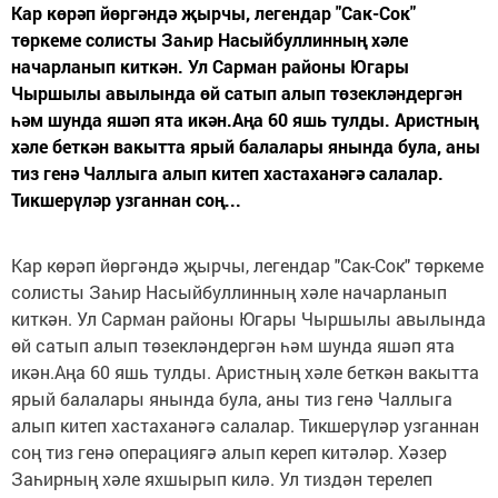
Кар көрәп йөргәндә җырчы, легендар "Сак-Сок"
төркеме солисты Заһир Насыйбуллинның хәле
начарланып киткән. Ул Сарман районы Югары
Чыршылы авылында өй сатып алып төзекләндергән
һәм шунда яшәп ята икән.Аңа 60 яшь тулды. Аристның
хәле беткән вакытта ярый балалары янында була, аны
тиз генә Чаллыга алып китеп хастаханәгә салалар.
Тикшерүләр узганнан соң...
Кар көрәп йөргәндә җырчы, легендар "Сак-Сок" төркеме
солисты Заһир Насыйбуллинның хәле начарланып
киткән. Ул Сарман районы Югары Чыршылы авылында
өй сатып алып төзекләндергән һәм шунда яшәп ята
икән.Аңа 60 яшь тулды. Аристның хәле беткән вакытта
ярый балалары янында була, аны тиз генә Чаллыга
алып китеп хастаханәгә салалар. Тикшерүләр узганнан
соң тиз генә операциягә алып кереп китәләр. Хәзер
Заһирның хәле яхшырып килә. Ул тиздән терелеп