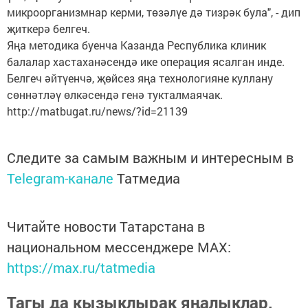
микроорганизмнар керми, төзәлүе дә тизрәк була", - дип
җиткерә белгеч.
Яңа методика буенча Казанда Республика клиник
балалар хастаханәсендә ике операция ясалган инде.
Белгеч әйтүенчә, җөйсез яңа технологияне куллану
сөннәтләү өлкәсендә генә тукталмаячак.
http://matbugat.ru/news/?id=21139
Следите за самым важным и интересным в
Telegram-канале
Татмедиа
Читайте новости Татарстана в
национальном мессенджере MАХ:
https://max.ru/tatmedia
Тагы да кызыклырак яңалыклар,