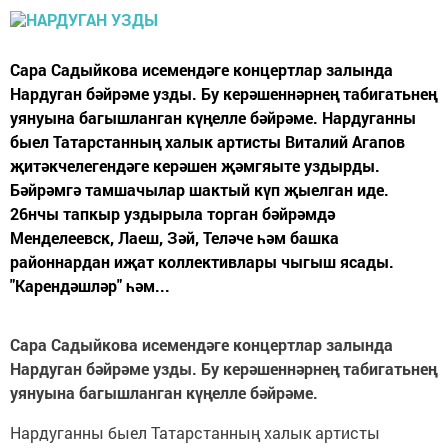
Сара Садыйкова исемендәге концертлар залында
Нардуган бәйрәме узды. Бу керәшеннәрнең табигатьнең
уянуына багышланган күңелле бәйрәме. Нардуганны
быел Татарстанның халык артисты Виталий Агапов
җитәкчелегендәге керәшен җәмгяыте уздырды.
Бәйрәмгә тамшачылар шактый күп җыелган иде.
26нчы тапкыр уздырыла торган бәйрәмдә
Менделеевск, Лаеш, Зәй, Теләче һәм башка
районнардан иҗат коллективлары чыгыш ясады.
"Карендәшләр" һәм...
Сара Садыйкова исемендәге концертлар залында
Нардуган бәйрәме узды. Бу керәшеннәрнең табигатьнең
уянуына багышланган күңелле бәйрәме.
Нардуган
ны быел Татарстанның халык артисты