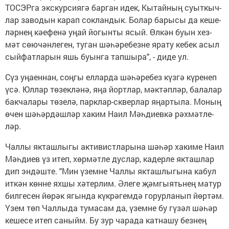
ТО­СЭР­га эк­скур­си­я­гә бар­ган идек, Кы­тай­ның су­ыт­кыч­
лар за­во­дын ка­рап сок­лан­дык. Бо­лар ба­ры­сы да ке­ше­
ләр­нең кә­е­фе­нә уңай йо­гын­ты ясый. Өл­кән бу­ын хез­
мәт сө­ю­чән­ле­ген, ту­ган шә­һә­ре­без­не яра­ту ке­бек асыл
сый­фат­ла­рын яшь бу­ын­га тап­шы­ра", - ди­де ул.
Сүз уңа­ен­нан, соң­гы ел­лар­да шә­һә­ре­без күз­гә кү­ре­неп
үсә. Юл­лар тө­зек­лә­нә, яңа йорт­лар, мәк­тәп­ләр, ба­ла­лар
бак­ча­ла­ры тө­зе­лә, парк­лар-сквер­лар яңар­ты­ла. Мо­ның
өчен шә­һәр­дәш­ләр ха­ким На­ил Мәһ­ди­ев­кә рәх­мәт­ле­
ләр.
Чал­лы як­та­ш­лы­гы ак­ти­вист­ла­ры­на шә­һәр ха­ки­ме На­ил
Мәһ­ди­ев үз итеп, хөр­мәт­ле дус­лар, ка­дер­ле як­таш­лар
дип эн­дәш­те. "Мин үзем­не Чал­лы як­таш­лы­гы­на ка­бул
ит­кән көн­не ях­шы хә­тер­лим. Әле­ге җәм­гы­ять­нең ма­тур
бил­ге­сен йө­рәк ягын­да күк­рә­гем­дә го­рур­ла­нып йөр­тәм.
Үзем төп Чал­лы­да ту­ма­сам да, үзем­не бу гү­зәл шә­һәр
ке­ше­се итеп са­ныйм. Бу зур ча­ра­да кат­на­шу без­нең