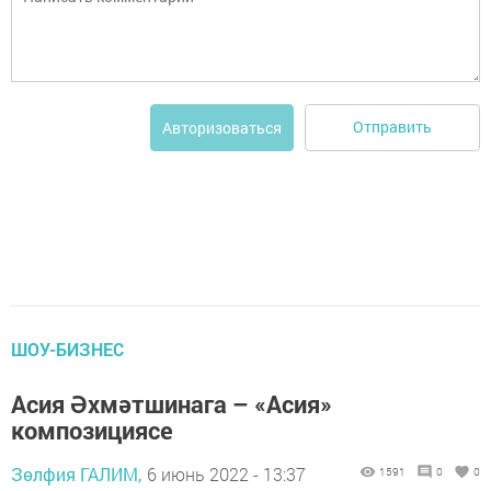
Отправить
Авторизоваться
ШОУ-БИЗНЕС
Асия Әхмәтшинага – «Асия»
композициясе
Зөлфия ГАЛИМ,
6 июнь 2022 - 13:37
1591
0
0