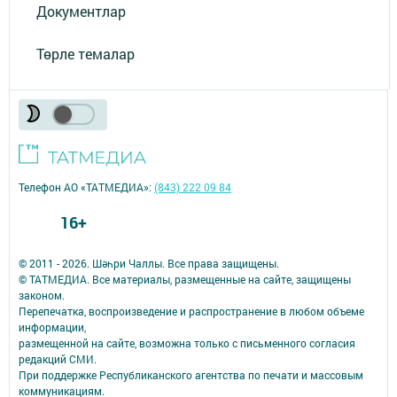
Документлар
Төрле темалар
Телефон АО «ТАТМЕДИА»:
(843) 222 09 84
16+
© 2011 - 2026. Шәһри Чаллы. Все права защищены.
© ТАТМЕДИА. Все материалы, размещенные на сайте, защищены
законом.
Перепечатка, воспроизведение и распространение в любом объеме
информации,
размещенной на сайте, возможна только с письменного согласия
редакций СМИ.
При поддержке Республиканского агентства по печати и массовым
коммуникациям.