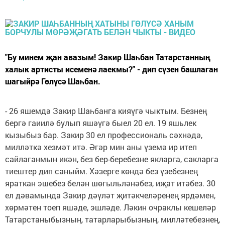
"Бу минем җан авазым! Закир Шаһбан Татарстанның
халык артисты исеменә лаекмы?" - дип сүзен башлаган
шагыйрә Гөлүсә Шаһбан.
- 26 яшемдә Закир Шаһбанга кияүгә чыктым. Безнең
бергә гаиилә булып яшәүгә быел 20 ел. 19 яшьлек
кызыбыз бар. Закир 30 ел профессиональ сәхнәдә,
милләткә хезмәт итә. Әгәр мин аны үземә ир итеп
сайлаганмын икән, без бер-беребезне якларга, сакларга
тиештер дип саныйм. Хәзерге көндә без үзебезнең
яраткан эшебез белән шөгыльләнәбез, иҗат итәбез. 30
ел дәвамында Закир дәүләт җитәкчеләренең ярдәмен,
хөрмәтен тоеп яшәде, эшләде. Ләкин очраклы кешеләр
Татарстаныбызның, татарларыбызның, милләтебезнең,