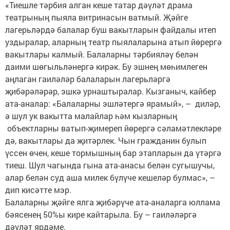
«Тиешле тәрбия алган кеше татар дәүләт драма
театрының пыяла витринасын ватмый. Җәйге
лагерьләрдә балалар буш вакытларын файдалы итеп
уздыралар, аларның театр пыялаларына атып йөрергә
вакытлары калмый. Балаларны тәрбияләү белән
даими шөгыльләнергә кирәк. Бу эшнең мөһимлеген
аңлаган гаиләләр балаларын лагерьләргә
җибәрәләрәр, эшкә урнаштыралар. Кызганыч, кайбер
ата-аналар: «Балаларны эшләтергә ярамый», – диләр,
ә шул ук вакытта малайлар һәм кызларның
объектларны ватып-җимереп йөрергә сәламәтлекләре
дә, вакытлары да җитәрлек. Чын гражданин булып
үссен өчен, кеше тормышның бар этапларын да үтәргә
тиеш. Шул чагында гына ата-анасы белән сугышучы,
алар белән суд аша милек бүлүче кешеләр булмас», –
дип кисәтте мэр.
Балаларны җәйге ялга җибәрүче ата-аналарга юллама
бәясенең 50%ы кире кайтарыла. Бу – гаиләләргә
дәүләт ярдәме.