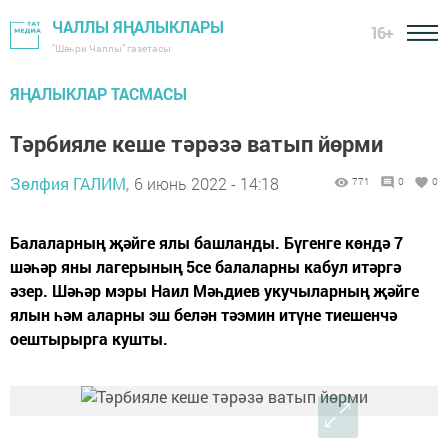
ЧАЛЛЫ ЯҢАЛЫКЛАРЫ
16+
"Шәһри Чаллы" газетасы
ЯҢАЛЫКЛАР ТАСМАСЫ
Тәрбияле кеше тәрәзә ватып йөрми
Зөлфия ГАЛИМ,
6 июнь 2022 - 14:18
771
0
0
Балаларның җәйге ялы башланды. Бүгенге көндә 7
шәһәр яны лагерының 5се балаларны кабул итәргә
әзер. Шәһәр мэры Наил Мәһдиев укучыларның җәйге
ялын һәм аларны эш белән тәэмин итүне тиешенчә
оештырырга кушты.