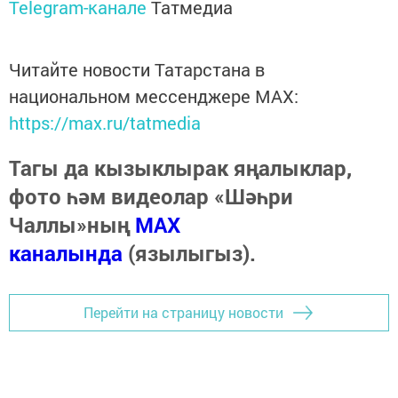
Telegram-канале
Татмедиа
Читайте новости Татарстана в
национальном мессенджере MАХ:
https://max.ru/tatmedia
Тагы да кызыклырак яңалыклар,
фото һәм видеолар «Шәһри
Чаллы»ның
MAX
каналында
(язылыгыз).
Перейти на страницу новости