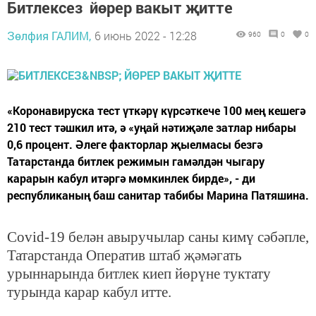
Битлексез йөрер вакыт җитте
Зөлфия ГАЛИМ,
6 июнь 2022 - 12:28
960
0
0
«Коронавируска тест үткәрү күрсәткече 100 мең кешегә
210 тест тәшкил итә, ә «уңай нәтиҗәле затлар нибары
0,6 процент. Әлеге факторлар җыелмасы безгә
Татарстанда битлек режимын гамәлдән чыгару
карарын кабул итәргә мөмкинлек бирде», - ди
республиканың баш санитар табибы Марина Патяшина.
Covid-19 белән авыручылар саны кимү сәбәпле,
Татарстанда Оператив штаб җәмәгать
урыннарында битлек киеп йөрүне туктату
турында карар кабул итте.