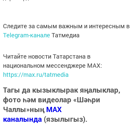
Следите за самым важным и интересным в
Telegram-канале
Татмедиа
Читайте новости Татарстана в
национальном мессенджере MАХ:
https://max.ru/tatmedia
Тагы да кызыклырак яңалыклар,
фото һәм видеолар «Шәһри
Чаллы»ның
MAX
каналында
(язылыгыз).