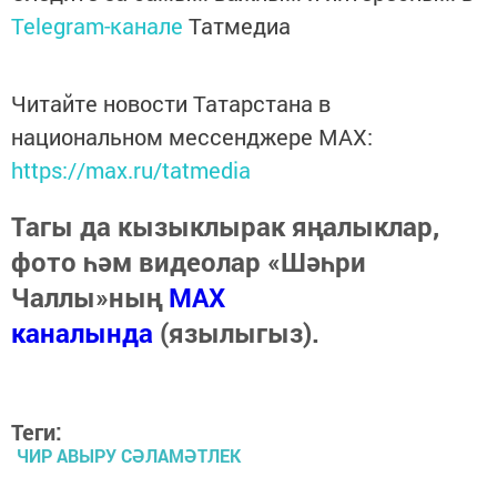
Telegram-канале
Татмедиа
Читайте новости Татарстана в
национальном мессенджере MАХ:
https://max.ru/tatmedia
Тагы да кызыклырак яңалыклар,
фото һәм видеолар «Шәһри
Чаллы»ның
MAX
каналында
(язылыгыз).
Теги:
ЧИР АВЫРУ СӘЛАМӘТЛЕК