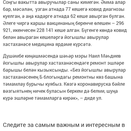
Соңгы вакытта авыручылар саны кимегән. Әмма алар
бар, мәсәлән, узган атнада 77 кешегә ковид диагнозы
куелган, ә аңа кадәрге атнада 62 кеше авырган булган.
Әлеге чиргә каршы вакцинаның беренче өлешен – 296
921, икенчесен 228 141 кеше алган. Бүгенге көндә ковид
белән авыраган кешеләргә йогышлы авырулар
хастаханәсе медицина ярдәме күрсәтә.
Дүшәмбе киңәшмәсендә шәһәр мэры Наил Мәһдиев
йогышлы авырулар хастаханәсендәге ремонт эшләре
барышы белән кызыксынды. «Без йогышлы авырулар
хастаханәсенең Б блогындагы ремонтны көз башына
тәмамлау бурычы куябыз. Көзгә коронавируска бәйле
вәзгыятьнең ничек буласын беркем дә белми, шуңа
күрә эшләрне тәмамларга кирәк», – диде ул.
Следите за самым важным и интересным в