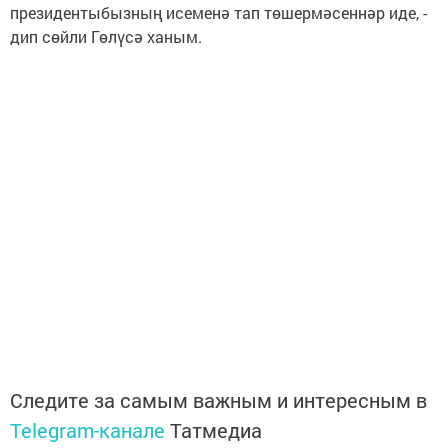
президентыбызның исеменә тап төшермәсеннәр иде, -
дип сөйли Гөлүсә ханым.
Следите за самым важным и интересным в
Telegram-канале
Татмедиа