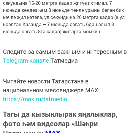
секундына 15-20 метрга кадәр җитүе ихтимал. 7
июньдә көндез һәм 8 июньдә төнлә урыны белән бик
көчле җил көтелә, ул секундына 26 метрга кадәр (шул
исәптән Казанда – 7 июньдә сәгать 6дан алып 8
июньдә сәгать 8гә кадәр) җитәргә мөмкин.
Следите за самым важным и интересным в
Telegram-канале
Татмедиа
Читайте новости Татарстана в
национальном мессенджере MАХ:
https://max.ru/tatmedia
Тагы да кызыклырак яңалыклар,
фото һәм видеолар «Шәһри
Чаллы»ның
MAX