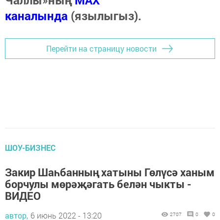
каналында
(язылыгыз).
Перейти на страницу новости
ШОУ-БИЗНЕС
Закир Шаһбанның хатыны Гөлүсә ханым
борчулы мөрәҗәгать белән чыкты -
ВИДЕО
автор,
6 июнь 2022 - 13:20
2707
0
0