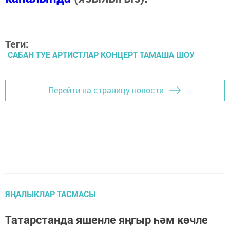
Теги:
САБАН ТУЕ АРТИСТЛАР КОНЦЕРТ ТАМАША ШОУ
Перейти на страницу новости
ЯҢАЛЫКЛАР ТАСМАСЫ
Татарстанда яшенле яңгыр һәм көчле