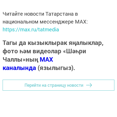
Читайте новости Татарстана в
национальном мессенджере MАХ:
https://max.ru/tatmedia
Тагы да кызыклырак яңалыклар,
фото һәм видеолар «Шәһри
Чаллы»ның
MAX
каналында
(язылыгыз).
Перейти на страницу новости