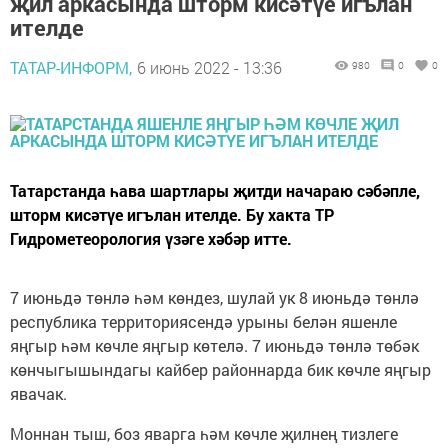
җил аркасында шторм кисәтүе игълан
ителде
ТАТАР-ИНФОРМ,
6 июнь 2022 - 13:36
980
0
0
Татарстанда һава шартлары җитди начараю сәбәпле,
шторм кисәтүе игълан ителде. Бу хакта ТР
Гидрометеорология үзәге хәбәр итте.
7 июньдә төнлә һәм көндез, шулай ук 8 июньдә төнлә
республика территориясендә урыны белән яшенле
яңгыр һәм көчле яңгыр көтелә. 7 июньдә төнлә төбәк
көнчыгышындагы кайбер районнарда бик көчле яңгыр
явачак.
Моннан тыш, боз яварга һәм көчле җилнең тизлеге