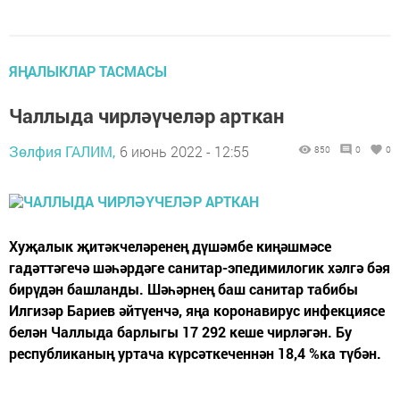
ЯҢАЛЫКЛАР ТАСМАСЫ
Чаллыда чирләүчеләр арткан
Зөлфия ГАЛИМ,
6 июнь 2022 - 12:55
850
0
0
Хуҗалык җитәкчеләренең дүшәмбе киңәшмәсе
гадәттәгечә шәһәрдәге санитар-эпедимилогик хәлгә бәя
бирүдән башланды. Шәһәрнең баш санитар табибы
Илгизәр Бариев әйтүенчә, яңа коронавирус инфекциясе
белән Чаллыда барлыгы 17 292 кеше чирләгән. Бу
республиканың уртача күрсәткеченнән 18,4 %ка түбән.