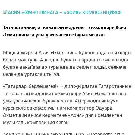
Татарстанның атказанган мәдәният хезмәткәре Асия
Әхмәтшинага улы үзенчәлекле бүләк ясаган.
Моңлы җырчы Асия Әхмәтшина бу көннәрдә оныклары
белән мәшгуль. Алардан бушаган арада тормышында
булган вакыйгалар турында да сөйләп алды, сөенече
белән дә уртаклашты ул.
«Татарлар, берләшегез!» – дип җырлаган Татарстанның
атказанган мәдәният хезмәткәре Асия Әхмәтшинага
улы үзенчәлекле бүләк ясаган. Америкада яшәүче
күренекле саксафончы һәм композитор Эдуард
Әхмәтшин әнисе хөрмәтенә «Асия» дип исемләнгән
музыкаль композиция язган.
Асия ханымның бик зур хыялы бар. «Лотореягә акча