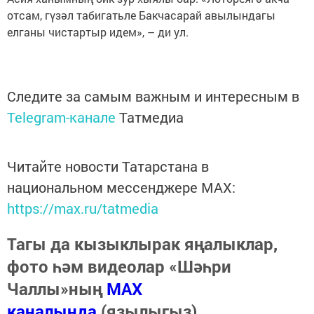
отсам, гүзәл табигатьле Бакчасарай авылындагы
елганы чистартыр идем», – ди ул.
Следите за самым важным и интересным в
Telegram-канале
Татмедиа
Читайте новости Татарстана в
национальном мессенджере MАХ:
https://max.ru/tatmedia
Тагы да кызыклырак яңалыклар,
фото һәм видеолар «Шәһри
Чаллы»ның
MAX
каналында
(язылыгыз).