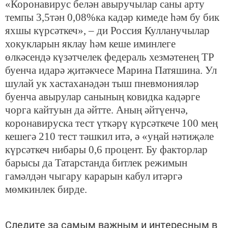
«Коронавирус белән авыручылар саны арту
темпы 3,5тән 0,08%ка кадәр кимеде һәм бу бик
яхшы күрсәткеч», – ди Россия Кулланучылар
хокукларын яклау һәм кеше иминлеге
өлкәсендә күзәтчелек федераль хезмәтенең ТР
буенча идарә җитәкчесе Марина Патяшина. Ул
шулай ук хастаханәдән тыш пневмонияләр
буенча авырулар санының ковидка кадәрге
чорга кайтуын да әйтте. Аның әйтүенчә,
коронавируска тест үткәрү күрсәткече 100 мең
кешегә 210 тест тәшкил итә, ә «уңай нәтиҗәле
күрсәткеч нибары 0,6 процент. Бу факторлар
барысы да Татарстанда битлек режимын
гамәлдән чыгару карарын кабул итәргә
мөмкинлек бирде.
Следите за самым важным и интересным в