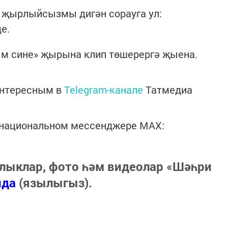
җырлыйсызмы дигән сорауга ул:
де.
ым сине» җырына клип төшерергә җыена.
интересным в
Telegram-канале
Татмедиа
в национальном мессенджере MАХ:
лыклар, фото һәм видеолар «Шәһри
нда
(язылыгыз).