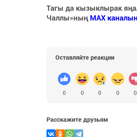
Тагы да кызыклырак яңа
Чаллы»ның
MAX каналы
Оставляйте реакции
0
0
0
0
0
Расскажите друзьям