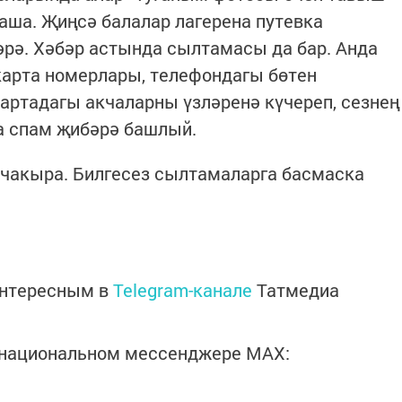
тнаша. Җиңсә балалар лагерена путевка
әрә. Хәбәр астында сылтамасы да бар. Анда
карта номерлары, телефондагы бөтен
артадагы акчаларны үзләренә күчереп, сезнең
 спам җибәрә башлый.
 чакыра. Билгесез сылтамаларга басмаска
интересным в
Telegram-канале
Татмедиа
в национальном мессенджере MАХ: