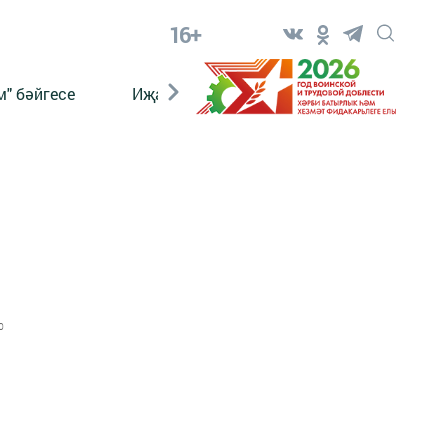
16+
" бәйгесе
Иҗат
Реклама
Онлайн язы
0