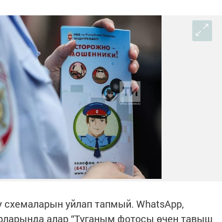
у схемаларын уйлап тапмый. WhatsApp,
ерларында алар “Туганым фотосы өчен тавыш