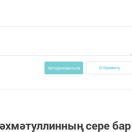
Отправить
Авторизоваться
хмәтуллинның сере бар