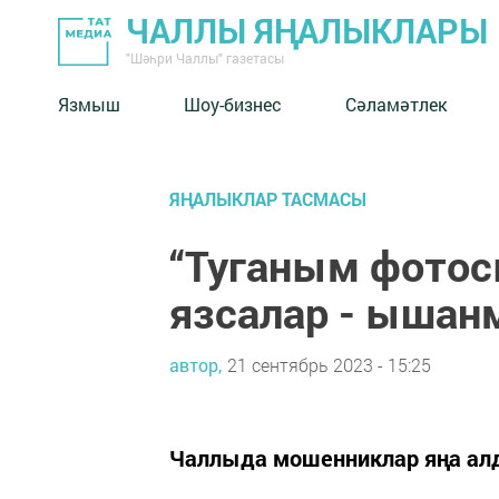
ЧАЛЛЫ ЯҢАЛЫКЛАРЫ
"Шәһри Чаллы" газетасы
Язмыш
Шоу-бизнес
Сәламәтлек
ЯҢАЛЫКЛАР ТАСМАСЫ
“Туганым фотос
язсалар - ышан
автор,
21 сентябрь 2023 - 15:25
Чаллыда мошенниклар яңа алд