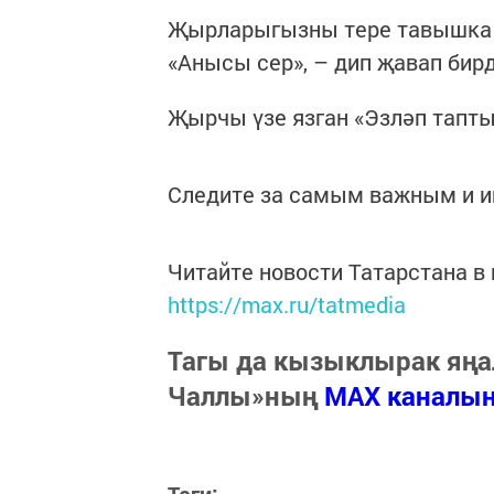
Җырларыгызны тере тавышка 
«Анысы сер», – дип җавап бир
Җырчы үзе язган «Эзләп тапт
Следите за самым важным и 
Читайте новости Татарстана 
https://max.ru/tatmedia
Тагы да кызыклырак яңа
Чаллы»ның
MAX каналы
Теги: