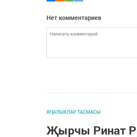
Нет комментариев
ЯҢАЛЫКЛАР ТАСМАСЫ
Җырчы Ринат Рә