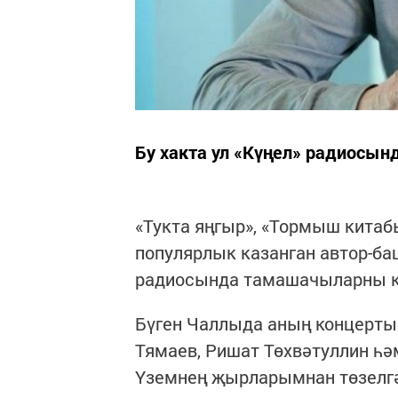
Бу хакта ул «Күңел» радиосы
«Тукта яңгыр», «Тормыш китаб
популярлык казанган автор-ба
радиосында тамашачыларны к
Бүген Чаллыда аның концерты 
Тямаев, Ришат Төхвәтуллин һә
Үземнең җырларымнан төзелгән