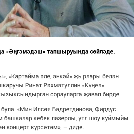
нда «Әңгәмәдәш» тапшыруында сөйләде.
ы», «Картайма әле, әнкәй» җырлары белән
шкаручы Ринат Рәхмәтуллин «Күңел»
ызыксындырган сорауларга җавап бирде.
була. «Мин Илсөя Бәдретдинова, Фирдүс
м башкалар кебек лазерлы, утл шоу куймыйм.
 концерт күрсәтәм», – диде.