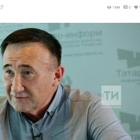
37
1398
0