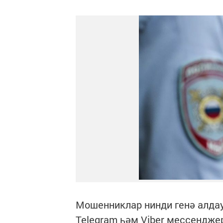
Мошенниклар нинди генә алда
Telegram һәм Viber мессендж