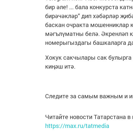
бир әле! ... бала конкурста ка
бирәчәкләр” дип хәбәрләр җиб
баскан очракта мошенниклар 
мәгълүматны белә. Әкренләп к
номерыгыздагы башкаларга да
Хокук сакчылары сак булырга
киңәш итә.
Следите за самым важным и 
Читайте новости Татарстана 
https://max.ru/tatmedia