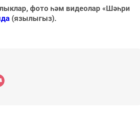
лыклар, фото һәм видеолар «Шәһри
нда
(язылыгыз).