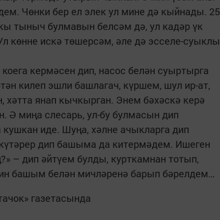
ем. Чөнки бер ел элек ул мине дә кыйнады. 25
кы тыныч булмавын белсәм дә, ул кадәр үк
Ул көнне искә төшерсәм, әле дә эсселе-суыклы
 коега кермәсен дип, насос белән суыртырга
ән килеп эшли башлагач, күршем, шул ир-ат,
, хәтта янап кычкырган. Энем бәхәскә керә
н. Ә миңа слесарь, ул-бу булмасын дип
 кушкан иде. Шуңа, хәлне ачыкларга дип
 күтәрер дип башыма да китермәдем. Ишеген
?» – дип әйтүем булды, курткамнан тотып,
Мин башым белән мичләренә барып бәрелдем…
ачок» газетасында