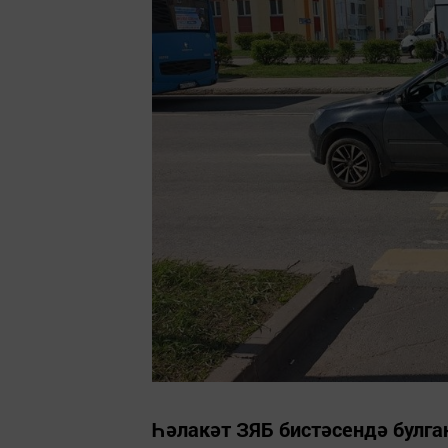
Һәлакәт ЗЯБ бистәсендә булга