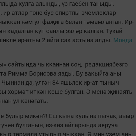
лыда кулга алынды, үз гаебен таныды.
 ир-атлар төне буе спиртлы эчемлекләр
 чыккан һәм ул фаҗига белән тәмамланган. Ир-
н кадалган күп санлы эзләр калган. Тукай
икле ир-атны 2 айга сак астына алды.
Монда
ы» сайтында чыкканнан соң, редакциябезгә
та Римма Борисова язды. Бу вакыйга аны
 Чыннан да, үлгән 84 яшьлек ир-ат тыныч
ы хөрмәт иткән кеше булган. Ә менә җинаять
нан ул канәгать.
е булыр микән?! Еш кына кулына пычак, авыр
түчән булганын, яз-көз айларында аеруча
апкыр төрмәдә утырып чыккан. Ә мин үзем аны