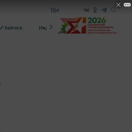
16+
" бәйгесе
Иҗат
Реклама
Онлайн язы
0