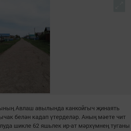
нының Авлаш авылында канкойгыч җинаять
чак белән кадап үтерделәр. Аның мәете чит
уда шикле 62 яшьлек ир-ат мәрхүмнең туганы