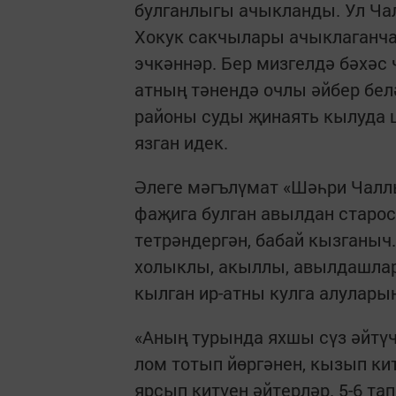
булганлыгы ачыкланды. Ул Чал
Хокук сакчылары ачыклаганча,
эчкәннәр. Бер мизгелдә бәхәс
атның тәнендә очлы әйбер белә
районы суды җинаять кылуда ш
язган идек.
Әлеге мәгълүмат «Шәһри Чалл
фаҗига булган авылдан старос
тетрәндергән, бабай кызганыч.
холыклы, акыллы, авылдашлар
кылган ир-атны кулга алуларын
«Аның турында яхшы сүз әйтүч
лом тотып йөргәнен, кызып ки
ярсып китүен әйтерләр. 5-6 т