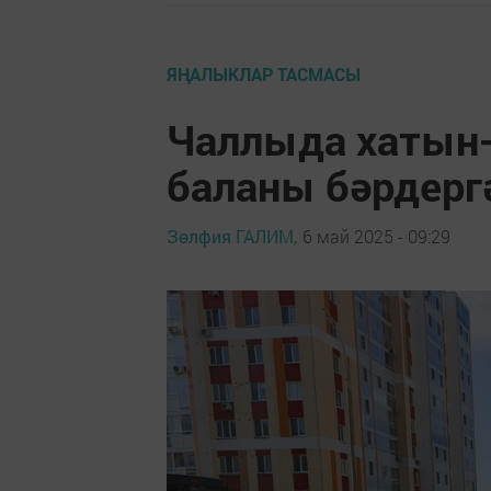
ЯҢАЛЫКЛАР ТАСМАСЫ
Чаллыда хатын
баланы бәрдерг
Зөлфия ГАЛИМ,
6 май 2025 - 09:29