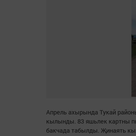
Апрель ахырында Тукай райо
кылынды. 83 яшьлек картны пы
бакчада табылды. Җинаять кыл