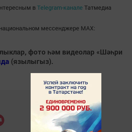
интересным в
Telegram-канале
Татмедиа
в национальном мессенджере MАХ:
лыклар, фото һәм видеолар «Шәһри
нда
(язылыгыз).