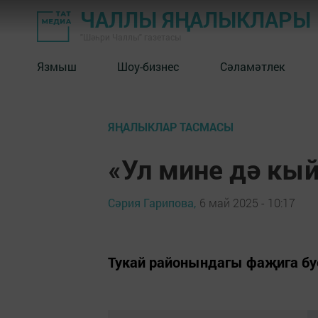
ЧАЛЛЫ ЯҢАЛЫКЛАРЫ
"Шәһри Чаллы" газетасы
Язмыш
Шоу-бизнес
Сәламәтлек
ЯҢАЛЫКЛАР ТАСМАСЫ
«Ул мине дә кы
Сәрия Гарипова,
6 май 2025 - 10:17
Тукай районындагы фаҗига бу