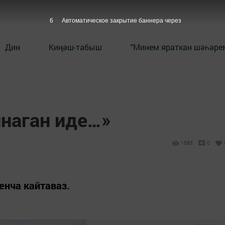
5
Автоматическое закрытие баннера через
Дин
Киңәш-табыш
"Минем яраткан шәһәрем
йнаган иде…»
1583
0
енча кайтаваз.