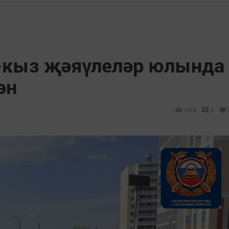
-кыз җәяүлеләр юлында
ән
1015
0