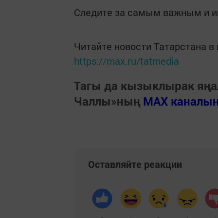
Следите за самым важным и 
Читайте новости Татарстана 
https://max.ru/tatmedia
Тагы да кызыклырак яңа
Чаллы»ның
MAX каналы
Оставляйте реакции