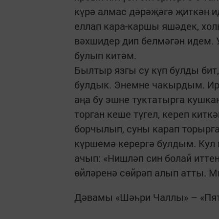
күрә алмас дәрәҗәгә җиткән ид
еллап кара-каршы яшәдек, хол
вәхшидер дип белмәгән идем. 
булып китәм.
Былтыр язгы су күп булды бит,
булдык. Энемне чакырдым. Ирт
аңа бу эшне туктатырга кушкан
торган кеше түгел, кереп киткә
борчылып, суны карап торырга
күршемә керергә булдым. Кул
ачып: «Нишләп син болай иттең
өйләренә сөйрәп алып атты. 
Дәвамы «Шәһри Чаллы» – «Пят