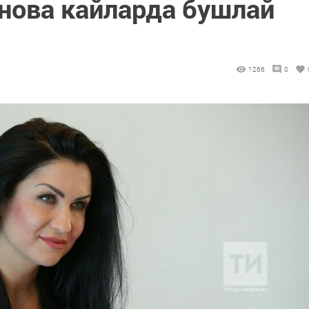
нова кайларда бушлай
1266
0