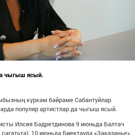
а чыгыш ясый.
ыбызның күркәм бәйрәме Сабантуйлар
әрдә популяр артистлар да чыгыш ясый.
исты Илсөя Бәдретдинова 9 июньдә Балтач
 сәгатьтә), 10 июньдә Биектауда «Заказанье»