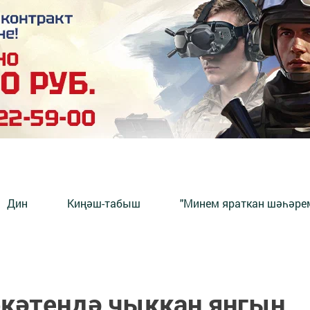
Дин
Киңәш-табыш
"Минем яраткан шәһәрем
ркәтендә чыккан янгын