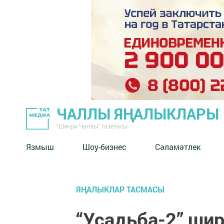
ЧАЛЛЫ ЯҢАЛЫКЛАРЫ
"Шәһри Чаллы" газетасы
Язмыш
Шоу-бизнес
Сәламәтлек
ЯҢАЛЫКЛАР ТАСМАСЫ
“Усадьба-2” ши