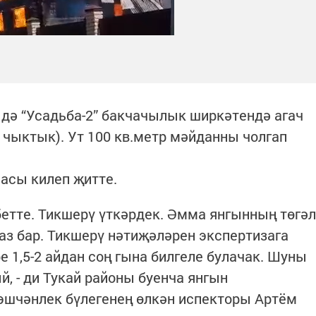
 1дә “Усадьба-2” бакчачылык ширкәтендә агач
чыктык). Ут 100 кв.метр мәйданны чолгап
асы килеп җитте.
етте. Тикшерү үткәрдек. Әмма янгынның төгәл
аз бар. Тикшерү нәтиҗәләрен экспертизага
 1,5-2 айдан соң гына билгеле булачак. Шуны
й, - ди Тукай районы буенча янгын
эшчәнлек бүлегенең өлкән испекторы Артём