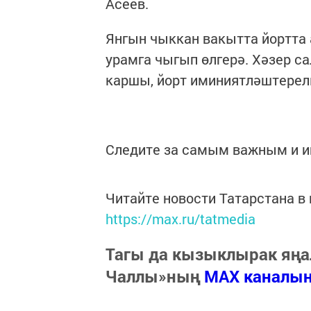
Асеев.
Янгын чыккан вакытта йортта 
урамга чыгып өлгерә. Хәзер с
каршы, йорт иминиятләштерел
Следите за самым важным и 
Читайте новости Татарстана 
https://max.ru/tatmedia
Тагы да кызыклырак яңа
Чаллы»ның
MAX каналы