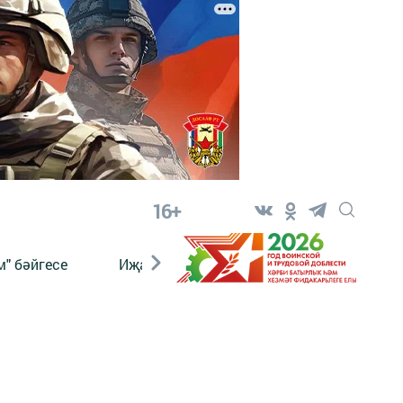
16+
" бәйгесе
Иҗат
Реклама
Онлайн язы