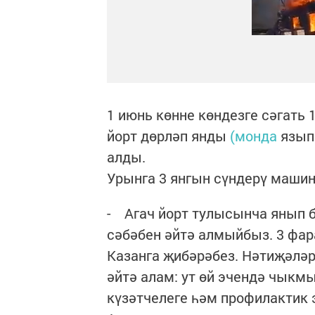
1 июнь көнне көндезге сәгать
йорт дөрләп янды
(монда
язып 
алды.
Урынга 3 янгын сүндерү машин
- Агач йорт тулысынча янып б
сәбәбен әйтә алмыйбыз. 3 фар
Казанга җибәрәбез. Нәтиҗәләре
әйтә алам: ут өй эчендә чыкмы
күзәтчелеге һәм профилактик 