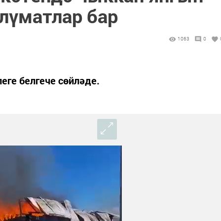
ълүматлар бар
1063
0
леге белгече сөйләде.