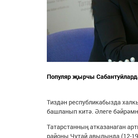
Популяр җырчы Сабантуйлард
Тиздән республикабызда халк
башланып китә. Әлеге бәйрәмн
Татарстанның атказанаган арт
районы Чутай авылында (12-19