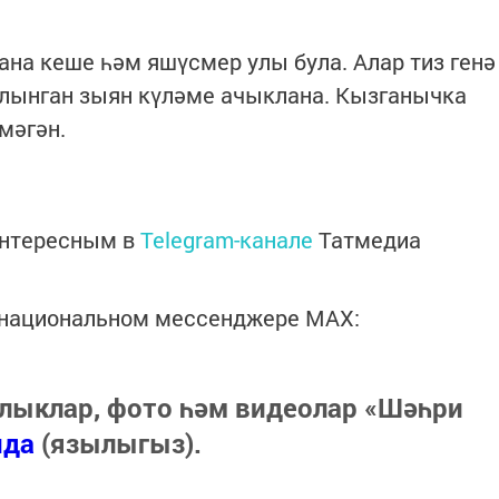
ана кеше һәм яшүсмер улы була. Алар тиз генә
алынган зыян күләме ачыклана. Кызганычка
мәгән.
интересным в
Telegram-канале
Татмедиа
в национальном мессенджере MАХ:
лыклар, фото һәм видеолар «Шәһри
нда
(язылыгыз).