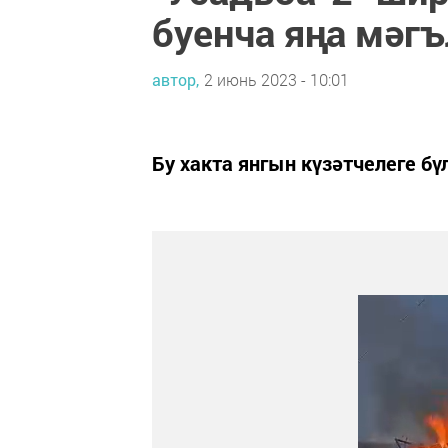
буенча яңа мәг
автор,
2 июнь 2023 - 10:01
Бу хакта янгын күзәтчелеге бү