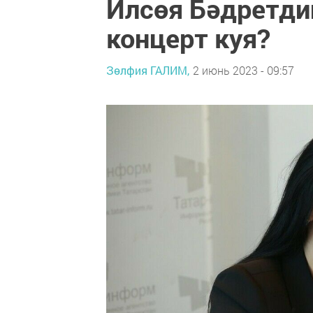
Илсөя Бәдретди
концерт куя?
Зөлфия ГАЛИМ,
2 июнь 2023 - 09:57