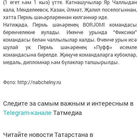
(1 егет һәм 1 кыз) үтте. Катнашучылар Яр Чаллыдан
кала, Менделеевск, Казан, Әлмәт, Җәлил поселогыннан,
хәтта Пермь шәһәрләреннән килгәннәр иде.
Нәтиҗәдә, Пермь шәһәренең BORJOMI командасы
беренчелекне яулады. Икенче урында “Фиксики”
командасы белән чаллылылар калды. Өченче урын исә
шулай ук Пермь шәһәренең «Пуфф» исемле
командасына бирелде. Җиңүче командаларга кубоклар,
медаль, дипломнар һәм бүләкләр тапшырылды.
Фото: http://nabchelny.ru
Следите за самым важным и интересным в
Telegram-канале
Татмедиа
Читайте новости Татарстана в