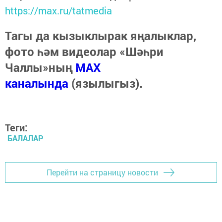
https://max.ru/tatmedia
Тагы да кызыклырак яңалыклар,
фото һәм видеолар «Шәһри
Чаллы»ның
MAX
каналында
(язылыгыз).
Теги:
БАЛАЛАР
Перейти на страницу новости