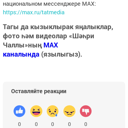
национальном мессенджере MАХ:
https://max.ru/tatmedia
Тагы да кызыклырак яңалыклар,
фото һәм видеолар «Шәһри
Чаллы»ның
MAX
каналында
(язылыгыз).
Оставляйте реакции
0
0
0
0
0