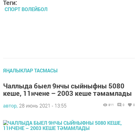
Теги:
СПОРТ ВОЛЕЙБОЛ
ЯҢАЛЫКЛАР ТАСМАСЫ
Чаллыда быел 9нчы сыйныфны 5080
кеше, 11нчене – 2003 кеше тәмамлады
автор,
28 июнь 2021 - 13:55
811
0
0