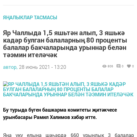
ЯҢАЛЫКЛАР ТАСМАСЫ
Яр Чаллыда 1,5 яшьтән алып, 3 яшькә
кадәр булган балаларның 80 проценты
балалар бакчаларында урыннар белән
тәэмин ителәчәк
автор,
28 июнь 2021 - 13:20
806
0
0
Бу турыда бүген башкарма комитеты җитәкчесе
урынбасары Рамил Хәлимов хәбәр итте.
Яңа уку елына шәһәрдә 660 урынлык 3 балалар