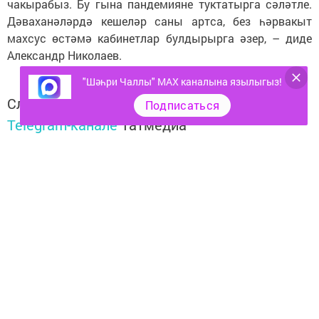
чакырабыз. Бу гына пандемияне туктатырга сәләтле.
Дәваханәләрдә кешеләр саны артса, без һәрвакыт
махсус өстәмә кабинетлар булдырырга әзер, – диде
Александр Николаев.
"Шәһри Чаллы" MAX каналына язылыгыз!
Следите за самым важным и интересным в
Подписаться
Telegram-канале
Татмедиа
Читайте новости Татарстана в
национальном мессенджере MАХ:
https://max.ru/tatmedia
Тагы да кызыклырак яңалыклар,
фото һәм видеолар «Шәһри
Чаллы»ның
MAX