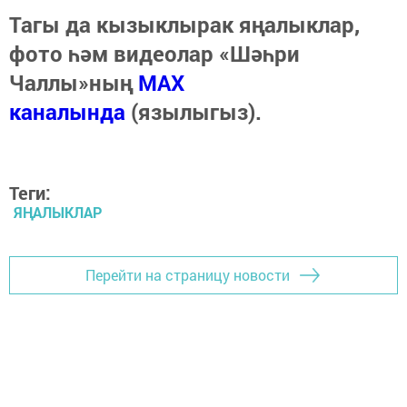
Тагы да кызыклырак яңалыклар,
фото һәм видеолар «Шәһри
Чаллы»ның
MAX
каналында
(язылыгыз).
Теги:
ЯҢАЛЫКЛАР
Перейти на страницу новости