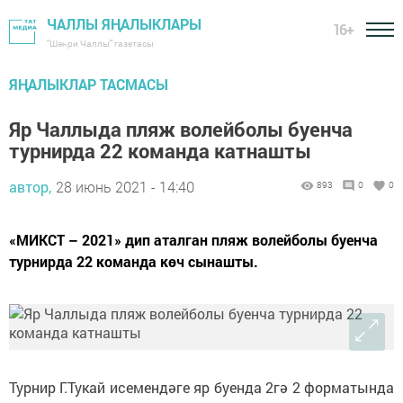
ЧАЛЛЫ ЯҢАЛЫКЛАРЫ
16+
"Шәһри Чаллы" газетасы
ЯҢАЛЫКЛАР ТАСМАСЫ
Яр Чаллыда пляж волейболы буенча
турнирда 22 команда катнашты
автор,
28 июнь 2021 - 14:40
893
0
0
«МИКСТ – 2021» дип аталган пляж волейболы буенча
турнирда 22 команда көч сынашты.
Турнир Г.Тукай исемендәге яр буенда 2гә 2 форматында