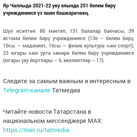
Яр Чаллыда 2021-22 уку елында 251 белем бирү
учреждениесе үз эшен башкарачакң.
Шул исәптән: 80 мәктәп, 131 балалар бакчасы, 39
өстәмә белем бирү учреждениесе (13е – белем бирү,
10сы – мәдәният, 16сы – физик культура һәм спорт);
23 югары һәм урта һөнәри белем бирү учреждениесе
(югары уку йортлары – 6, көллиятләр – 17).
Следите за самым важным и интересным в
Telegram-канале
Татмедиа
Читайте новости Татарстана в
национальном мессенджере MАХ:
https://max.ru/tatmedia