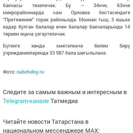
бакчасы төзеләчәк. Бу – 34нче, 63нче
микрорайоннарда һәм Орловка бистәсендәге
“Притяжение” торак районында. Моннан тыш, 3 яшькә
кадәр булган балалар өчен балалар бакчаларында 14
төркем яңача үзгәртеләчәк.
Бүгенге көндә мәктәпкәчә белем бирү
учреждениеләрендә 33 987 бала шөгыльләнә.
Фото:
nabchelny.ru
Следите за самым важным и интересным в
Telegram-канале
Татмедиа
Читайте новости Татарстана в
национальном мессенджере MАХ: