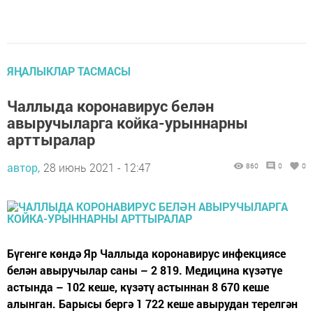
ЯҢАЛЫКЛАР ТАСМАСЫ
Чаллыда коронавирус белән
авыручыларга койка-урыннарны
арттыралар
автор,
28 июнь 2021 - 12:47
860
0
0
Бүгенге көндә Яр Чаллыда коронавирус инфекциясе
белән авыручылар саны – 2 819. Медицина күзәтүе
астында – 102 кеше, күзәтү астыннан 8 670 кеше
алынган. Барысы бергә 1 722 кеше авырудан терелгән