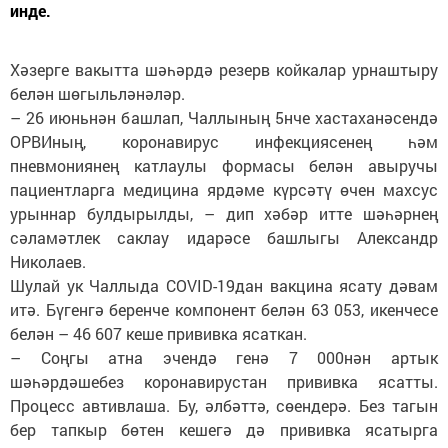
инде.
Хәзерге вакытта шәһәрдә резерв койкалар урнаштыру
белән шөгыльләнәләр.
– 26 июньнән башлап, Чаллының 5нче хастаханәсендә
ОРВИның, коронавирус инфекциясенең һәм
пневмониянең катлаулы формасы белән авыручы
пациентларга медицина ярдәме күрсәтү өчен махсус
урыннар булдырылды, – дип хәбәр итте шәһәрнең
сәламәтлек саклау идарәсе башлыгы Александр
Николаев.
Шулай ук Чаллыда СОVID-19дан вакцина ясату дәвам
итә. Бүгенгә беренче компонент белән 63 053, икенчесе
белән – 46 607 кеше прививка ясаткан.
– Соңгы атна эчендә генә 7 000нән артык
шәһәрдәшебез коронавирустан прививка ясатты.
Процесс автивлаша. Бу, әлбәттә, сөендерә. Без тагын
бер тапкыр бөтен кешегә дә прививка ясатырга