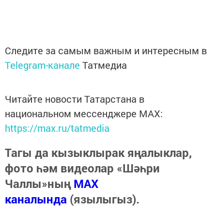
Следите за самым важным и интересным в
Telegram-канале
Татмедиа
Читайте новости Татарстана в
национальном мессенджере MАХ:
https://max.ru/tatmedia
Тагы да кызыклырак яңалыклар,
фото һәм видеолар «Шәһри
Чаллы»ның
MAX
каналында
(язылыгыз).