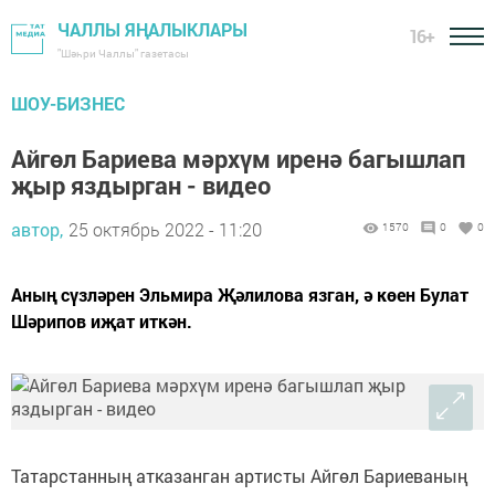
ЧАЛЛЫ ЯҢАЛЫКЛАРЫ
16+
"Шәһри Чаллы" газетасы
ШОУ-БИЗНЕС
Айгөл Бариева мәрхүм иренә багышлап
җыр яздырган - видео
автор,
25 октябрь 2022 - 11:20
1570
0
0
Аның сүзләрен Эльмира Җәлилова язган, ә көен Булат
Шәрипов иҗат иткән.
Татарстанның атказанган артисты Айгөл Бариеваның