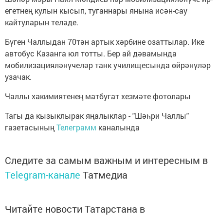
егетнең кулын кысып, туганнары янына исән-сау
кайтуларын теләде.
Бүген Чаллыдан 70тән артык хәрбине озаттылар. Ике
автобус Казанга юл тотты. Бер ай дәвамында
мобилизацияләнүчеләр танк училищесында өйрәнүләр
узачак.
Чаллы хакимиятенең матбугат хезмәте фотолары
Тагы да кызыклырак яңалыклар - "Шәһри Чаллы"
газетасының
Телеграмм
каналында
Следите за самым важным и интересным в
Telegram-канале
Татмедиа
Читайте новости Татарстана в