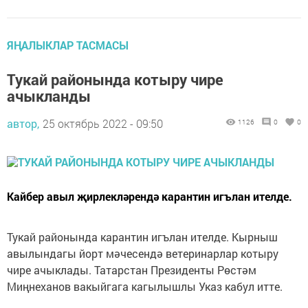
ЯҢАЛЫКЛАР ТАСМАСЫ
Тукай районында котыру чире
ачыкланды
автор,
25 октябрь 2022 - 09:50
1126
0
0
Кайбер авыл җирлекләрендә карантин игълан ителде.
Тукай районында карантин игълан ителде. Кырныш
авылындагы йорт мәчесендә ветеринарлар котыру
чире ачыклады. Татарстан Президенты Рөстәм
Миңнеханов вакыйгага кагылышлы Указ кабул итте.