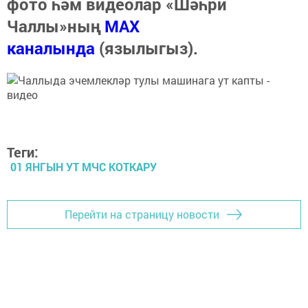
фото һәм видеолар «Шәһри
Чаллы»ның
MAX
каналында
(язылыгыз).
Теги:
01 ЯНГЫН УТ МЧС КОТКАРУ
Перейти на страницу новости