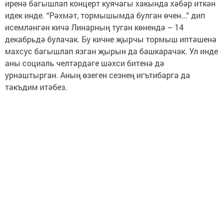
иренә багышлап концерт куячагы хакында хәбәр иткән
идек инде. “Рәхмәт, тормышымда булган өчен...” дип
исемләнгән кичә Линарның туган көнендә – 14
декабрьдә булачак. Бу кичне җырчы тормыш иптәшенә
махсус багышлап язган җырын да башкарачак. Ул инде
аны социаль челтәрдәге шәхси битенә дә
урнаштырган. Аның өзеген сезнең игътибарга да
тәкъдим итәбез.