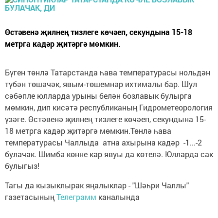
Өстәвенә җилнең тизлеге көчәеп, секундына 15-18
метрга кадәр җитәргә мөмкин.
Бүген төнлә Татарстанда һава температурасы нольдән
түбән төшәчәк, явым-төшемнәр ихтималы бар. Шул
сәбәпле юлларда урыны белән бозлавык булырга
мөмкин, дип кисәтә республиканың Гидрометеорология
үзәге. Өстәвенә җилнең тизлеге көчәеп, секундына 15-
18 метрга кадәр җитәргә мөмкин.Төнлә һава
температурасы Чаллыда атна ахырына кадәр -1...-2
булачак. Шимбә көнне кар явуы да көтелә. Юлларда сак
булыгыз!
Тагы да кызыклырак яңалыклар - "Шәһри Чаллы"
газетасының
Телеграмм
каналында