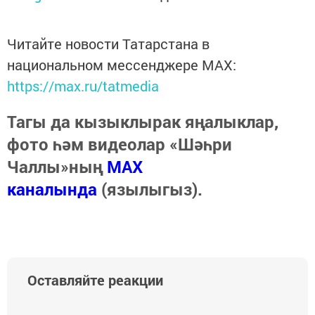
Читайте новости Татарстана в
национальном мессенджере MАХ:
https://max.ru/tatmedia
Тагы да кызыклырак яңалыклар,
фото һәм видеолар «Шәһри
Чаллы»ның
MAX
каналында
(язылыгыз).
Оставляйте реакции