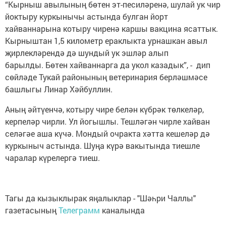
“Кырныш авылының бөтен эт-песиләренә, шулай ук чир
йоктыру куркынычы астында булган йорт
хайваннарына котыру чиренә каршы вакцина ясаттык.
Кырныштан 1,5 километр ераклыкта урнашкан авыл
җирлекләрендә дә шундый ук эшләр алып
барылды. Бөтен хайваннарга да укол казадык”, - дип
сөйләде Тукай районының ветеринария берләшмәсе
башлыгы Линар Хәйбуллин.
Аның әйтүенчә, котыру чире белән күбрәк төлкеләр,
керпеләр чирли. Ул йогышлы. Тешләгән чирле хайван
селәгәе аша күчә. Мондый очракта хәтта кешеләр дә
куркыныч астында. Шуңа күрә вакытында тиешле
чаралар күрелергә тиеш.
Тагы да кызыклырак яңалыклар - "Шәһри Чаллы"
газетасының
Телеграмм
каналында