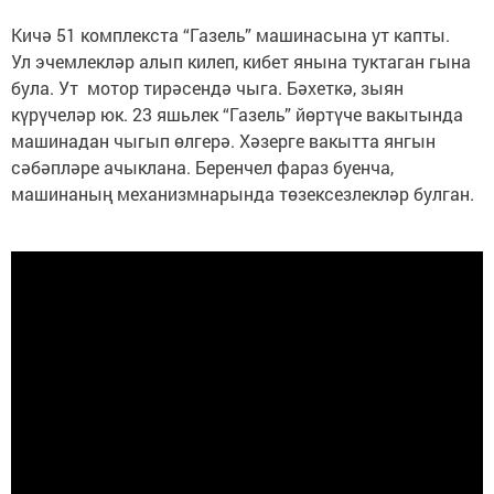
Кичә 51 комплекста “Газель” машинасына ут капты.
Ул эчемлекләр алып килеп, кибет янына туктаган гына
була. Ут мотор тирәсендә чыга. Бәхеткә, зыян
күрүчеләр юк. 23 яшьлек “Газель” йөртүче вакытында
машинадан чыгып өлгерә. Хәзерге вакытта янгын
сәбәпләре ачыклана. Беренчел фараз буенча,
машинаның механизмнарында төзексезлекләр булган.