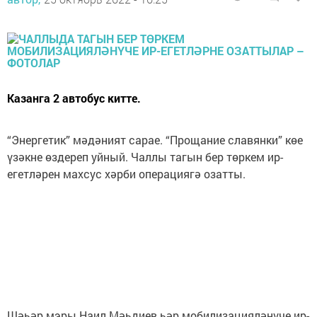
Казанга 2 автобус китте.
“Энергетик” мәдәният сарае. “Прощание славянки” көе
үзәкне өздереп уйный. Чаллы тагын бер төркем ир-
егетләрен махсус хәрби операциягә озатты.
Шәһәр мэры Наил Мәһдиев һәр мобилизацияләнүче ир-