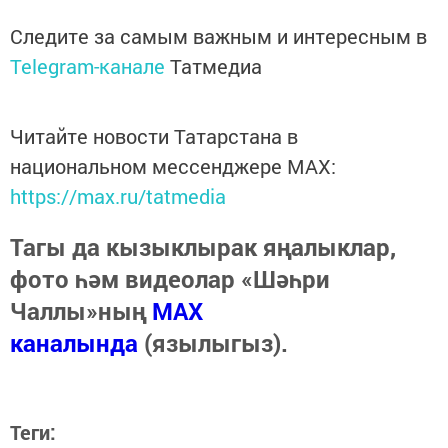
Следите за самым важным и интересным в
Telegram-канале
Татмедиа
Читайте новости Татарстана в
национальном мессенджере MАХ:
https://max.ru/tatmedia
Тагы да кызыклырак яңалыклар,
фото һәм видеолар «Шәһри
Чаллы»ның
MAX
каналында
(язылыгыз).
Теги: