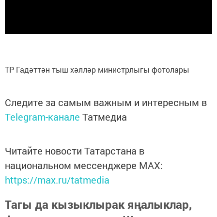
ТР Гадәттән тыш хәлләр министрлыгы фотолары
Следите за самым важным и интересным в
Telegram-канале
Татмедиа
Читайте новости Татарстана в
национальном мессенджере MАХ:
https://max.ru/tatmedia
Тагы да кызыклырак яңалыклар,