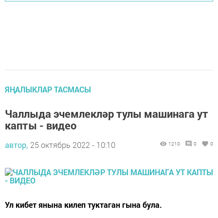
ЯҢАЛЫКЛАР ТАСМАСЫ
Чаллыда эчемлекләр тулы машинага ут
капты - видео
автор,
25 октябрь 2022 - 10:10
1210
0
0
Ул кибет янына килеп туктаган гына була.