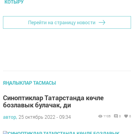
КОТЫРУ
Перейти на страницу новости
ЯҢАЛЫКЛАР ТАСМАСЫ
Синоптиклар Татарстанда көчле
бозлавык булачак, ди
автор,
25 октябрь 2022 - 09:34
1105
0
0