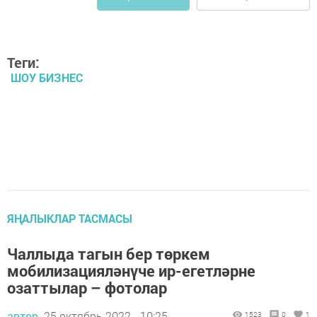
Теги:
ШОУ БИЗНЕС
ЯҢАЛЫКЛАР ТАСМАСЫ
Чаллыда тагын бер төркем
мобилизацияләнүче ир-егетләрне
озаттылар – фотолар
автор,
25 октябрь 2022 - 10:25
1523
0
1