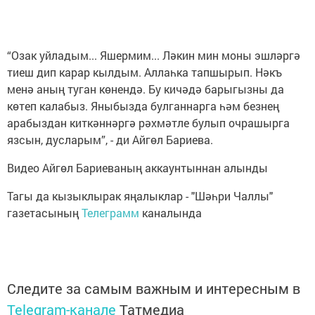
“Озак уйладым... Яшермим... Ләкин мин моны эшләргә
тиеш дип карар кылдым. Аллаһка тапшырып. Нәкъ
менә аның туган көнендә. Бу кичәдә барыгызны да
көтеп калабыз. Яныбызда булганнарга һәм безнең
арабыздан киткәннәргә рәхмәтле булып очрашырга
язсын, дусларым”, - ди Айгөл Бариева.
Видео Айгөл Бариеваның аккаунтыннан алынды
Тагы да кызыклырак яңалыклар - "Шәһри Чаллы"
газетасының
Телеграмм
каналында
Следите за самым важным и интересным в
Telegram-канале
Татмедиа