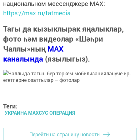
национальном мессенджере MАХ:
https://max.ru/tatmedia
Тагы да кызыклырак яңалыклар,
фото һәм видеолар «Шәһри
Чаллы»ның
MAX
каналында
(язылыгыз).
Теги:
УКРАИНА МАХСУС ОПЕРАЦИЯ
Перейти на страницу новости