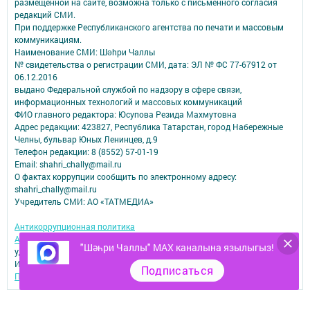
размещенной на сайте, возможна только с письменного согласия
редакций СМИ.
При поддержке Республиканского агентства по печати и массовым
коммуникациям.
Наименование СМИ: Шəhри Чаллы
№ свидетельства о регистрации СМИ, дата: ЭЛ № ФС 77-67912 от
06.12.2016
выдано Федеральной службой по надзору в сфере связи,
информационных технологий и массовых коммуникаций
ФИО главного редактора: Юсупова Резида Махмутовна
Адрес редакции: 423827, Республика Татарстан, город Набережные
Челны, бульвар Юных Ленинцев, д.9
Телефон редакции: 8 (8552) 57-01-19
Email: shahri_chally@mail.ru
О фактах коррупции сообщить по электронному адресу:
shahri_chally@mail.ru
Учредитель СМИ: АО «ТАТМЕДИА»
Антикоррупционная политика
АО «ТАТМЕДИА» использует «cookie»
для персонализации сервисов и
"Шәһри Чаллы" MAX каналына язылыгыз!
удобства пользователей сайтом.
Использование «cookie» можно отменить в настройках браузера.
Подписаться
Политика конфиденциальности