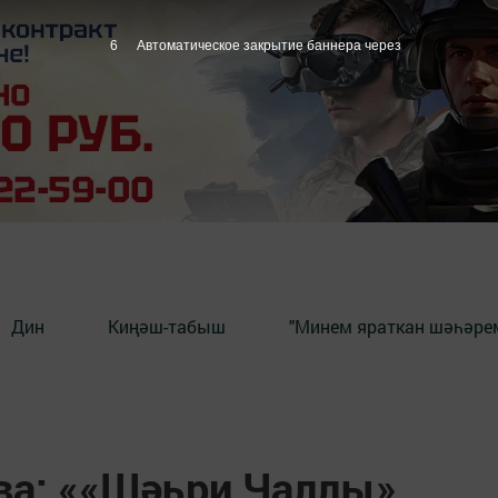
4
Автоматическое закрытие баннера через
Дин
Киңәш-табыш
"Минем яраткан шәһәрем
а: ««Шәһри Чаллы»