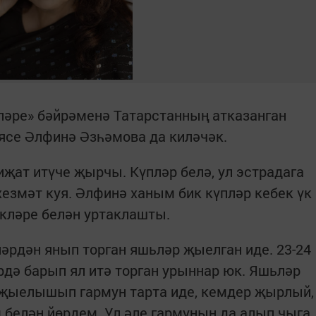
ләре» бәйрәменә Татарстанның атказанган
ясе Әлфинә Әзһәмова да киләчәк.
ат итүче җырчы. Күпләр белә, ул эстрадага
езмәт куя. Әлфинә ханым бик күпләр кебек үк
екләре белән уртаклашты.
әрдән янып торган яшьләр җыелган иде. 23-24
рдә барып ял итә торган урыннар юк. Яшьләр
 җыелышып гармун тарта иде, кемдер җырлый,
 белән йөрдем. Ул әле гармунын да алып чыга