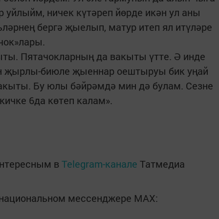
р уйлыйм, ничек күтәреп йөрде икән ул аны
ьләрнең бергә җыелып, матур итеп ял итүләре
чок»лары.
ыты. Пятачокларның да вакыты үтте. Ә инде
н җырлы-биюле җыеннар оештыруы бик уңай
вакыты. Бу юлы бәйрәмдә мин дә булам. Сезне
кичке 6да көтеп калам».
интересным в
Telegram-канале
Татмедиа
в национальном мессенджере MАХ: