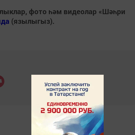
лыклар, фото һәм видеолар «Шәһри
нда
(язылыгыз).