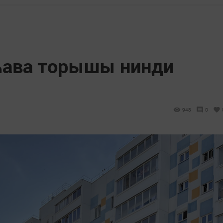
һава торышы нинди
948
0