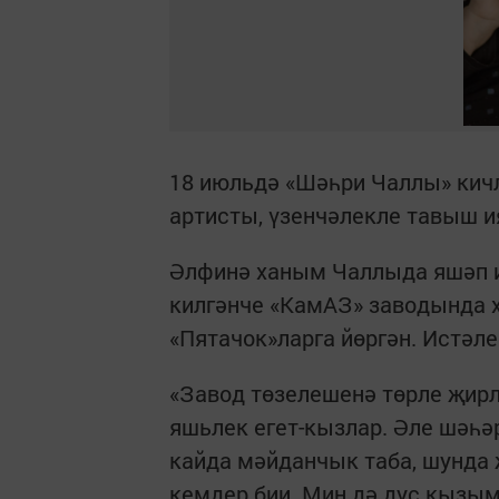
18 июльдә «Шәһри Чаллы» кич
артисты, үзенчәлекле тавыш и
Әлфинә ханым Чаллыда яшәп иҗ
килгәнче «КамАЗ» заводында х
«Пятачок»ларга йөргән. Истәл
«Завод төзелешенә төрле җирл
яшьлек егет-кызлар. Әле шәһә
кайда мәйданчык таба, шунда
кемдер бии. Мин дә дус кызым