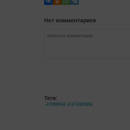
Нет комментариев
Теги:
ӘЛФИНӘ ӘЗГӘМОВА