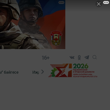
16+
" бәйгесе
Иҗат
Реклама
Онлайн язы