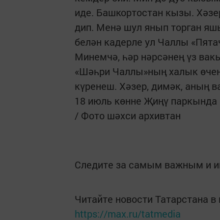
иде. Башкортостан кызы. Хәзе
дип. Менә шул янып торган яш
белән кадерле ул Чаллы «Пята
Минемчә, һәр нәрсәнең үз вак
«Шәһри Чаллы»ның халык өче
күренеш. Хәзер, димәк, аның 
18 июль көнне Җиңү паркында 
/ Фото шәхси архивтан
Следите за самым важным и 
Читайте новости Татарстана 
https://max.ru/tatmedia