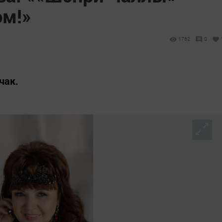
әм!»
1762
0
чак.