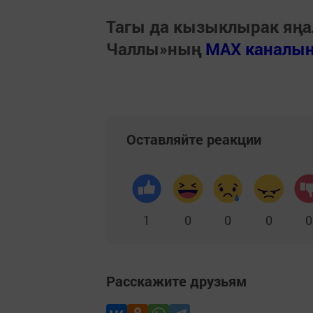
Тагы да кызыклырак яңа
Чаллы»ның
MAX каналы
Оставляйте реакции
1
0
0
0
0
Расскажите друзьям