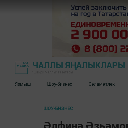
ЧАЛЛЫ ЯҢАЛЫКЛАРЫ
"Шәһри Чаллы" газетасы
Язмыш
Шоу-бизнес
Сәламәтлек
ШОУ-БИЗНЕС
Әлфинә Әзһәмов