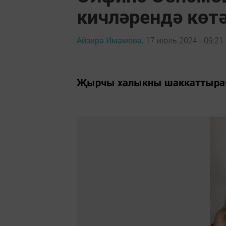
кичләрендә көт
Айзирә Имамова,
17 июль 2024 - 09:21
Җырчы халыкны шаккаттыра