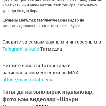
ир-ат хатынын 6нчы каттан этеп төшерә. Хатын-кыз
урында ук җан бирә.
Шунысы мәгълүм: гаепләнүче моңа кадәр дә
җинаять җаваплылыгына тартылган булган.
Следите за самым важным и интересным в
Telegram-канале
Татмедиа
Читайте новости Татарстана в
национальном мессенджере MАХ:
https://max.ru/tatmedia
Тагы да кызыклырак яңалыклар,
фото һәм видеолар «Шәһри