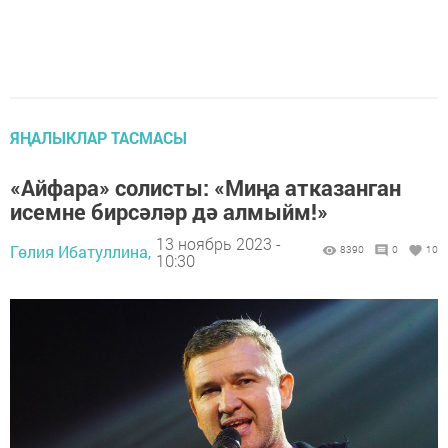
ЯҢАЛЫКЛАР ТАСМАСЫ
«Айфара» солисты: «Миңа атказанган
исемне бирсәләр дә алмыйм!»
13 ноябрь 2023 -
Гөлия Ибатуллина,
8390
0
10
10:30