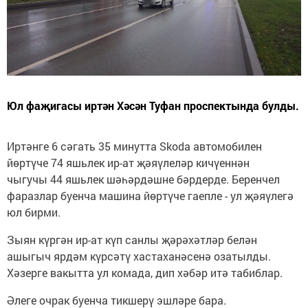
Юл фаҗигасы иртән Хәсән Туфан проспектында булды.
Иртәнге 6 сәгать 35 минутта Skoda автомобилен
йөртүче 74 яшьлек ир-ат җәяүлеләр кичүеннән
чыгучы 44 яшьлек шәһәрдәшне бәрдерде. Беренчел
фаразлар буенча машина йөртүче гаепле - ул җәяүлегә
юл бирми.
Зыян күргән ир-ат күп санлы җәрәхәтләр белән
ашыгыч ярдәм күрсәтү хастаханәсенә озатылды.
Хәзерге вакытта ул комада, дип хәбәр итә табиблар.
Әлеге очрак буенча тикшерү эшләре бара.