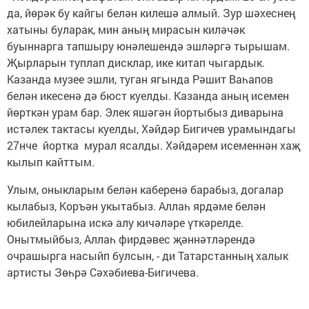
да, йөрәк бу кайгы белән килешә алмый. Зур шәхеснең
хатыны буларак, мин аның мирасын киләчәк
буыннарга тапшыру юнәлешендә эшләргә тырышам.
Җырларын туплап дисклар, ике китап чыгардык.
Казанда музее эшли, туган ягында Рәшит Ваһапов
белән икесенә дә бюст куелды. Казанда аның исемен
йөрткән урам бар. Элек яшәгән йортыбыз диварына
истәлек тактасы куелды, Хәйдәр Бигичев урамындагы
27нче йортка мурал ясалды. Хәйдәрем исеменнән хаҗ
кылып кайттым.
Улым, оныкларым белән каберенә барабыз, догалар
кылабыз, Коръән укытабыз. Аллаһ ярдәме белән
юбилейларына искә алу кичәләре үткәрелде.
Онытмыйбыз, Аллаһ фирдәвес җәннәтләрендә
очрашырга насыйп булсын, - ди Татарстанның халык
артисты Зөһрә Сәхәбиева-Бигичева.