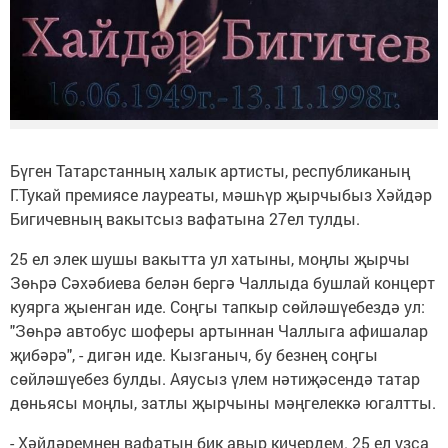
Бүген Татарстанның халык артисты, республиканың
Г.Тукай премиясе лауреаты, мәшһүр җырчыбыз Хәйдәр
Бигичевның вакытсыз вафатына 27ел тулды.
25 ел элек шушы вакытта ул хатыны, моңлы җырчы
Зөһрә Сәхәбиева белән бергә Чаллыда бушлай концерт
куярга җыенган иде. Соңгы тапкыр сөйләшүебездә ул:
"Зөһрә автобус шоферы артыннан Чаллыга афишалар
җибәрә", - дигән иде. Кызганыч, бу безнең соңгы
сөйләшүебез булды. Аяусыз үлем нәтиҗәсендә татар
дөньясы моңлы, затлы җырчыны мәңгелеккә югалтты.
- Хәйдәремнең вафатын бик авыр кичердем. 25 ел узса