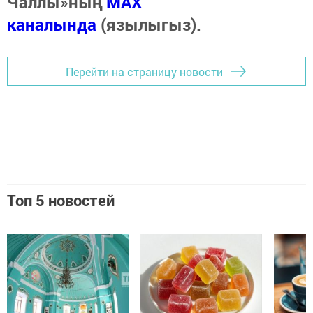
Чаллы»ның
MAX
каналында
(язылыгыз).
Перейти на страницу новости
Топ 5 новостей