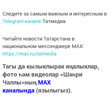
Следите за самым важным и интересным в
Telegram-канале
Татмедиа
Читайте новости Татарстана в
национальном мессенджере MАХ:
https://max.ru/tatmedia
Тагы да кызыклырак яңалыклар,
фото һәм видеолар «Шәһри
Чаллы»ның
MAX
каналында
(язылыгыз).