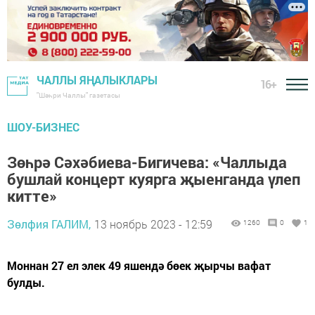
ЧАЛЛЫ ЯҢАЛЫКЛАРЫ
16+
"Шәһри Чаллы" газетасы
ШОУ-БИЗНЕС
Зөһрә Сәхәбиева-Бигичева: «Чаллыда
бушлай концерт куярга җыенганда үлеп
китте»
Зөлфия ГАЛИМ,
13 ноябрь 2023 - 12:59
1260
0
1
Моннан 27 ел элек 49 яшендә бөек җырчы вафат
булды.