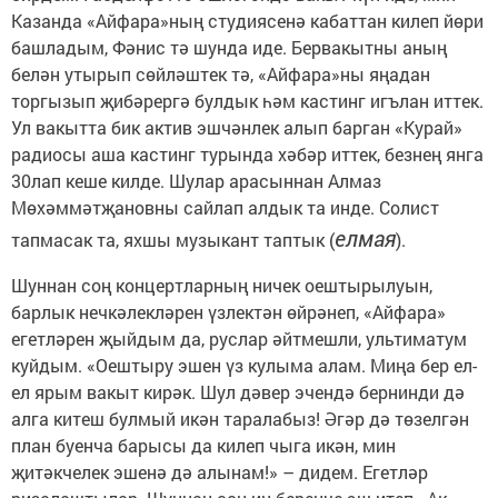
Казанда «Айфара»ның студиясенә кабаттан килеп йөри
башладым, Фәнис тә шунда иде. Бервакытны аның
белән утырып сөйләштек тә, «Айфара»ны яңадан
торгызып җибәрергә булдык һәм кастинг игълан иттек.
Ул вакытта бик актив эшчәнлек алып барган «Курай»
радиосы аша кастинг турында хәбәр иттек, безнең янга
30лап кеше килде. Шулар арасыннан Алмаз
Мөхәммәтҗановны сайлап алдык та инде. Солист
елмая
тапмасак та, яхшы музыкант таптык (
).
Шуннан соң концертларның ничек оештырылуын,
барлык нечкәлекләрен үзлектән өйрәнеп, «Айфара»
егетләрен җыйдым да, руслар әйтмешли, ультиматум
куйдым. «Оештыру эшен үз кулыма алам. Миңа бер ел-
ел ярым вакыт кирәк. Шул дәвер эчендә бернинди дә
алга китеш булмый икән таралабыз! Әгәр дә төзелгән
план буенча барысы да килеп чыга икән, мин
җитәкчелек эшенә дә алынам!» – дидем. Егетләр