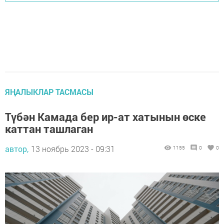
ЯҢАЛЫКЛАР ТАСМАСЫ
Түбән Камада бер ир-ат хатынын өске
каттан ташлаган
автор,
13 ноябрь 2023 - 09:31
1155
0
0