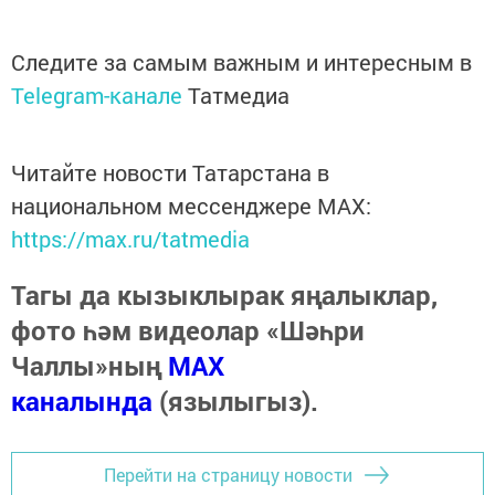
Следите за самым важным и интересным в
Telegram-канале
Татмедиа
Читайте новости Татарстана в
национальном мессенджере MАХ:
https://max.ru/tatmedia
Тагы да кызыклырак яңалыклар,
фото һәм видеолар «Шәһри
Чаллы»ның
MAX
каналында
(язылыгыз).
Перейти на страницу новости