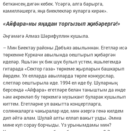
беткәнсең дигән кебек. Үсәргә, алга барырга,
камилләшергә, яңа биеклекләр яуларга кирәк».
«Айфара»ны яңадан торгызып җибәрергә!»
Әңгәмәгә Алмаз Шәрифуллин кушыла.
– Мин Биектау районы Дөбъяз авылыннан. Егетләр исә
төркемне Куркачи авылында оештырып җибәргән
иделәр. Яшьтән үк бик шук булып үстем, яшьлегемдә
гитарада «Сектор газа» төркеме җырларын башкарып
йөрдем. Ул елларда авылларда төрле конкурслар,
слетлар оештырыла иде. 1994 ел иде бу. Шуларның
берсендә «Айфара» егетләре белән таныштым да инде
һәм әкренләп бу төркемгә музыкант буларак кушылып
киттем. Егетләрне ул вакытта концертларга,
солянкаларга чакыралар иде, мин әзергә генә килдем
дип әйтә алам. Шулай алты еллап вакыт узды. Әмма
мине күп сорау борчыды. Үз урынымдамы мин?