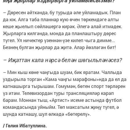
– Дөресен әйткәндә, бу турыда әле уйламадык. План
да юк. Алга таба планнар кую өчен төркемдәге алты
кеше җыелып сөйләшергә кирәк. Әлегә алай итмәдек.
Җырларга килгәндә, монда да планлаштыру дөрес
түгел. Ул ничектер үзеннән-үзе килеп чыга димме...
Безнең булган җырлар да җитә. Алар йөзләгән бит!
– Иҗаттан кала нәрсә белән шөгыльләнәсез?
– Мин кыш көне чаңгыда шуам, бик яратам. Чаллыда
уздырыла торган «Кама чаңгы марафоны»нда да ел да
катнашырга тырышам. Гомумән, бөтен спорт төрләрен
үз итәм. Телевизордан туры трансляцияләр карап
барам. Моннан тыш, «Артист» исеме астында футбол
командасында уйныйм. Төп максатым җиңү түгел, ә
шунда катнашу, шул өлкәдә «бөтерелү».
/ Гөлия Ибатуллина.