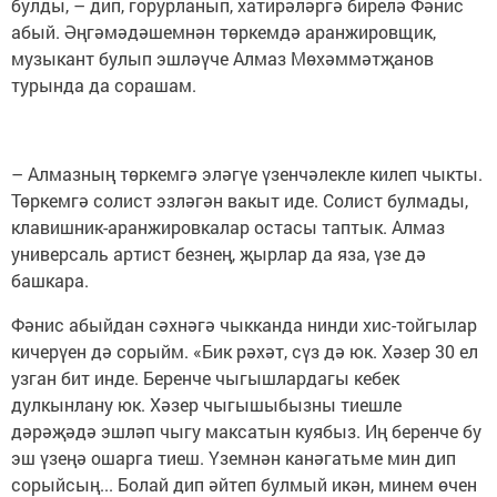
булды, – дип, горурланып, хатирәләргә бирелә Фәнис
абый. Әңгәмәдәшемнән төркемдә аранжировщик,
музыкант булып эшләүче Алмаз Мөхәммәтҗанов
турында да сорашам.
– Алмазның төркемгә эләгүе үзенчәлекле килеп чыкты.
Төркемгә солист эзләгән вакыт иде. Солист булмады,
клавишник-аранжировкалар остасы таптык. Алмаз
универсаль артист безнең, җырлар да яза, үзе дә
башкара.
Фәнис абыйдан сәхнәгә чыкканда нинди хис-тойгылар
кичерүен дә сорыйм. «Бик рәхәт, сүз дә юк. Хәзер 30 ел
узган бит инде. Беренче чыгышлардагы кебек
дулкынлану юк. Хәзер чыгышыбызны тиешле
дәрәҗәдә эшләп чыгу максатын куябыз. Иң беренче бу
эш үзеңә ошарга тиеш. Үземнән канәгатьме мин дип
сорыйсың... Болай дип әйтеп булмый икән, минем өчен