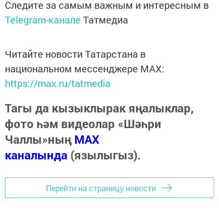
Следите за самым важным и интересным в
Telegram-канале
Татмедиа
Читайте новости Татарстана в
национальном мессенджере MАХ:
https://max.ru/tatmedia
Тагы да кызыклырак яңалыклар,
фото һәм видеолар «Шәһри
Чаллы»ның
MAX
каналында
(язылыгыз).
Перейти на страницу новости