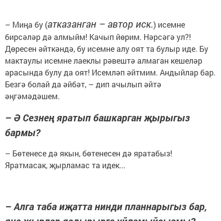
атказанган – автор иск.
– Миңа бу (
) исемне
бирсәләр дә алмыйм! Качып йөрим. Нәрсәгә ул?!
Дөресен әйткәндә, бу исемне алу оят та булыр иде. Бу
мактаулы исемне лаеклы рәвештә алмаган кешеләр
арасында булу да оят! Исемләп әйтмим. Андыйлар бар.
Безгә болай да әйбәт, – дип ачылып әйтә
әңгәмәдәшем.
– Ә Сезнең яратып башкарган җырыгыз
бармы?
– Бөтенесе дә якын, бөтенесен дә яратабыз!
Яратмасак, җырламас та идек...
– Алга таба иҗатта нинди планнарыгыз бар,
яңа җырлар яздырырга уйламыйсызмы?