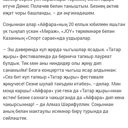
итүче Денис Полачев белән таныштым. Безнең актив
иҗат чоры башланды, – ди әңгәмәдәшем.
Соңыннан алар «Айфара»ның 20 еллык юбилеен яшьтән
үк тыңлап үскән «Мираж», «JOY» төркемнәре белән
Казанның «Спорт сарае»нда уздыралар.
– Эш дәверендә күп җирдә чыгышлар ясадык. «Татар
җыры» фестивалендә дә берничә тапкыр лауреат
булдык. Тик мин аны ниндидер олы җиңү дип
санамыйм! Безгә концертта чыгыш ясар алдыннан:
«Сез бит күп тапкыр «Татар җыры» фестивале
җиңүчесе! Сезне шулай тәкъдим итәбез», –диләр. Мин
моңа каршы! «Айфара» үзе генә дә «Татар җыры»ннан
өстен! Безне сәхнәгә чакырганда да «Айфара» дип кенә
чакырсыннар! – ди Алмаз Шәрифуллин. Соңыннан
аның белән мактаулы исемнәр бирү турында да
сөйләштек.