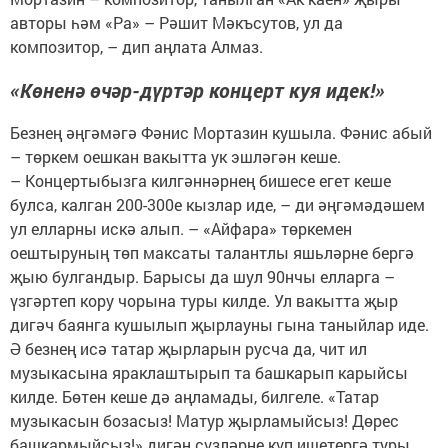
авторы һәм «Ра» – Рәшит Мәкъсутов, ул да
композитор, – дип аңлата Алмаз.
«Көненә өчәр-дүртәр концерт куя идек!»
Безнең әңгәмәгә Фәнис Мортазин кушыла. Фәнис абый
– төркем оешкан вакытта ук эшләгән кеше.
– Концертыбызга килгәннәрнең бишесе егет кеше
булса, калган 200-300е кызлар иде, – ди әңгәмәдәшем
ул елларны искә алып. – «Айфара» төркемен
оештыруның төп максаты талантлы яшьләрне бергә
җыю булгандыр. Барысы да шул 90нчы елларга –
үзгәртеп кору чорына туры килде. Ул вакытта җыр
дигәч баянга кушылып җырлауны гына таныйлар иде.
Ә безнең исә татар җырларын русча да, чит ил
музыкасына яраклаштырып та башкарып карыйсы
килде. Бөтен кеше дә аңламады, билгеле. «Татар
музыкасын бозасыз! Матур җырламыйсыз! Дөрес
башкармыйсыз!» дигән сүзләрне күп ишетергә туры