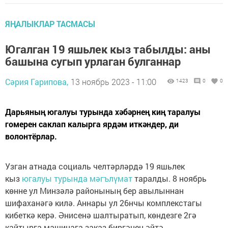
ЯҢАЛЫКЛАР ТАСМАСЫ
Югалган 19 яшьлек кыз табылды: аны
башына сугып урлаган булганнар
Сәрия Гарипова,
13 ноябрь 2023 - 11:00
1423
0
0
Дарьяның югалуы турында хәбәрнең киң таралуы
гомерен саклап калырга ярдәм иткәндер, ди
волонтёрлар.
Узган атнада социаль челтәрләрдә 19 яшьлек
кыз
югалуы турында мәгълүмат
таралды. 8 ноябрь
көнне ул Минзәлә районының бер авылыннан
шифаханәгә килә. Аннары ул 26нчы комплекстагы
кибеткә керә. Әнисенә шалтыратып, көндезге 2гә
кайтырга машинага заказ биргәнен әйтә.