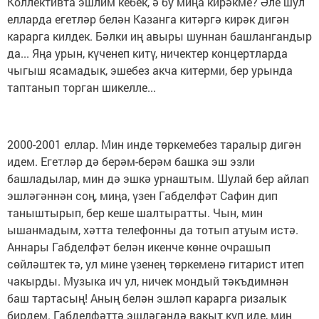
Коллективта эшлим кебек, ә бу миңа кирәкме? Әле шул
елларда егетләр белән Казанга китәргә кирәк дигән
карарга килдек. Бәлки иң авыры шуннан башлангандыр
да... Яңа урын, күченеп китү, ничектер концертларда
чыгыш ясамадык, эшебез акча китерми, бер урында
таптанып торган шикелле...
2000-2001 еллар. Мин инде төркемебез таралыр дигән
идем. Егетләр дә берәм-берәм башка эш эзли
башладылар, мин дә эшкә урнаштым. Шулай бер айлап
эшләгәннән соң, миңа, үзен Габделфәт Сафин дип
таныштырып, бер кеше шалтыратты. Чын, мин
ышанмадым, хәтта телефонны да тотып атуым истә.
Аннары Габделфәт белән икенче көнне очрашып
сөйләштек тә, ул мине үзенең төркеменә гитарист итеп
чакырды. Музыка ич ул, ничек мондый тәкъдимнән
баш тартасың! Аның белән эшләп карарга ризалык
бирдем. Габделфәттә эшләгәндә вакыт күп иде, мин