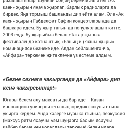
ризалаштылар. Шуннан соң иң беренче эш итеп «Ак
каен» җырын яңача җырлап, барлык радиоларга да
бирдек. Яңа тормыш башланды дип әйтә алам. Әле «Ак
каен» җырын Габделфәт Сафин концертларында да
башкара идем. Бу җыр тагын да популярлашып китте.
2003 елда бу җырыбыз белән «Татар җыры»
фестивалендә катнаштык, «Елның иң яхшы җыры»
номинациясе безнеке иде. Алдан сөйләшенгәнчә,
«Айфара» төркемен җитәкләүне үз өстемә алдым.
«Безне сәхнәгә чакырганда да «Айфара» дип
кенә чакырсыннар!»
Югары белем алу максаты да бар иде – Казан
инновацион университетының юридик факультетына
укырга кердем. Анда хәзерге музыкантыбыз, перкуссия
(махсус ритм ясаучы һәм шуңарга басым ясаучы
кайбер бәрмә уен кораллары төркеме) белән идарә