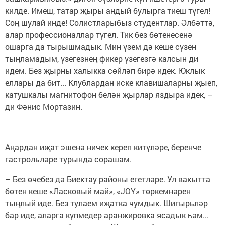
килде. Имеш, татар җыры андый булырга тиеш түгел!
Соң шулай инде! Солистларыбыз студентлар. Әлбәттә,
алар профессионаллар түгел. Тик без бөтенесенә
ошарга да тырышмадык. Мин үзем дә кеше сүзен
тыңламадым, үзегезнең фикер үзегезгә калсын ди
идем. Без җырны халыкка сөйләп бирә идек. Юклык
еллары да бит... Клублардан иске клавишаларны җыеп,
катушкалы магнитофон белән җырлар яздыра идек, –
ди Фәнис Мортазин.
Аңардан иҗат эшенә ничек кереп китүләре, беренче
гастрольләре турында сорашам.
– Без өчебез дә Биектау районы егетләре. Ул вакытта
бөтен кеше «Ласковый май», «JOY» төркемнәрен
тыңлый иде. Без тулаем иҗатка чумдык. Шигырьләр
бар иде, аларга күпмедер аранжировка ясадык һәм...