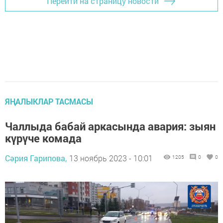
Перейти на страницу новости
ЯҢАЛЫКЛАР ТАСМАСЫ
Чаллыда бабай аркасында авария: зыян
күрүче комада
Сәрия Гарипова,
13 ноябрь 2023 - 10:01
1205
0
0