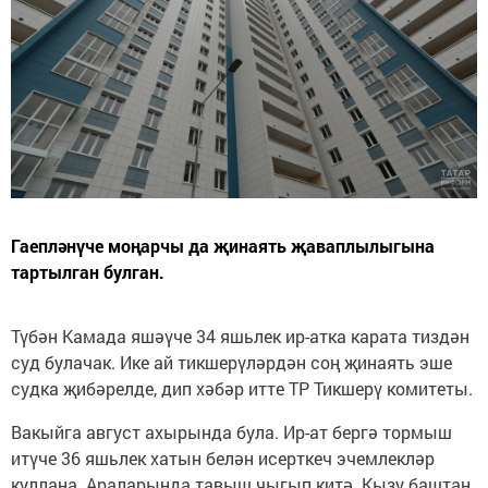
Гаепләнүче моңарчы да җинаять җаваплылыгына
тартылган булган.
Түбән Камада яшәүче 34 яшьлек ир-атка карата тиздән
суд булачак. Ике ай тикшерүләрдән соң җинаять эше
судка җибәрелде, дип хәбәр итте ТР Тикшерү комитеты.
Вакыйга август ахырында була. Ир-ат бергә тормыш
итүче 36 яшьлек хатын белән исерткеч эчемлекләр
куллана. Араларында тавыш чыгып китә. Кызу баштан