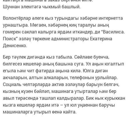
Шуннан элемтәгә чыкмый башлый.
Волонтёрлар әлеге кыз турындагы хәбәрне интернетта
урнаштыра. Мөгаен, хәбәрнең киң таралуы аның
гомерен саклап калырга ярдәм иткәндер, ди “Василиса.
Поиск” эзләү төркеме администраторы Екатерина
Денисенко.
Бер тәүлек дигәндә кыз табыла. Сөйләве буенча,
билгесез кешеләр аның башына суга. Ул аңын югалтып
егыла һәм чит фатирда аңына килә. Юлга дигән
акчаларын, алтын алкаларын, телефонын урлыйлар.
Социаль челтәрләрдә актив эзләүләр барыун белгәч,
кызның күзен бәйләп, машинага утырталар һәм бер
авыл тирәсендә ташлап калдыралар. Бик нык курыккан
кызга кешеләр ярдәм итә – ул юл уңаеннан баручы
машиналарга утырып өенә кайта.