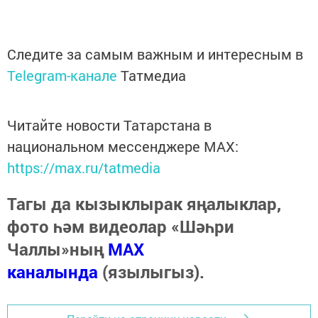
Следите за самым важным и интересным в
Telegram-канале
Татмедиа
Читайте новости Татарстана в
национальном мессенджере MАХ:
https://max.ru/tatmedia
Тагы да кызыклырак яңалыклар,
фото һәм видеолар «Шәһри
Чаллы»ның
MAX
каналында
(язылыгыз).