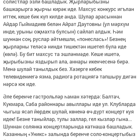
солистлар эзли башладык. Җырларыбызны
башкарырга җырчы кирәк иде. Махсус конкурс игълан
иттек, кеше бик күп килде анда. Шулар арасыннан
Айдар Гыймадиев белән Айрат Даутовны (ул мәрхүм
инде, урыны оҗмахта булсын) сайлап алдык. Һәм
шуннан соң, руслар әйтмешли, «понеслась»! Безнең
җырларны теләсә нинди тишектән ишетеп була иде
(көлә). Бу бит махсус та эшләнмәде. Кеше ишетә,
җырыбызны яздырып ала, аннары икенчесенә бирә.
Менә шулай танылдык без. Хәзерге кебек
телевидениегә язма, радиога ротациягә тапшыру дигән
нәрсә юк иде.
Әле беренче гастрольләр һаман хәтердә: Балтач,
Кукмара, Саба районнары авыллары иде ул. Клубларда
чыгыш ясап йөрдек шулай, көненә өч-дүрт концерт куя
идек! Безне таныйлар, тулы заллар, гел кызлар гына...
Шуннан солянка концертларында катнаша башладык.
Казанның «Уникс» залында беренче соло-концертыбыз