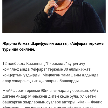
Җырчы Алмаз Шәрифуллин иҗаты, «Айфара» төркеме
турында сөйләде.
12 ноябрьдә Казанның "Пирамида" күңел ачу
комплексында "Айфара" төркеме 30 еллык иҗат
концертын уздырды. Меңләгән тамашачы алдында
алар үзләренең хит җырларын башкарды.
– «Айфара» төркеме 90нчы елларда ук оешкан. «Ай»
дигәне Айдар Минһаҗев дигән кеше була. Ул бөтен
башкарган җырларның сүзләре авторы. «Фа» – Фәнис
Мортазин – композитор, танылган «Ак каен» җыры