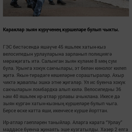
Караклар зыян күрүченең күршеләре булып чыкты.
ГЭС бистәсендә яшәүче 45 яшьлек хатын-кыз
велосипедын урлауларына зарланып полициягә
мөрәҗәгать итә. Салынган зыян күләме 8 мең сум
була. Урынга хокук сакчылары, эт белән кинолог килеп
җитә. Якын-тирәдәге кешеләрне сораштыралар. Ахыр
чиктә җаваплы эшкә этне җигәләр. Ул ис буенча хокук
сакчыларын ломбардка алып килә. Велосипедны 36
һәм 40 яшьлек ир-атлар урлавы ачыклана. Икесе дә
зыян күргән хатын-кызның күршеләре булып чыга.
Берсе өске катта яши, икенчесе күрше йорттан.
Ир-атлар гаепләрен таныйлар. Аларга карата “Урлау”
маддәсе буенча җинаять эше кузгатылды. Хәзер 2 елга