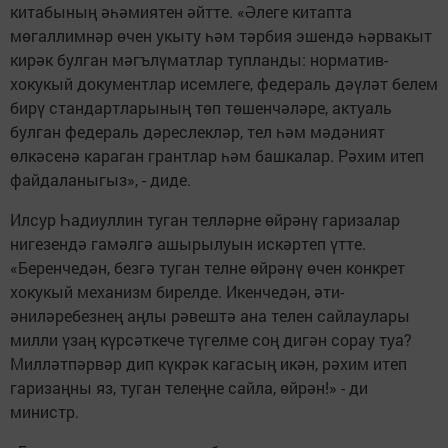
китабының әһәмиятен әйтте. «Әлеге китапта
мөгаллимнәр өчен укыту һәм тәрбия эшендә һәрвакыт
кирәк булган мәгълүматлар тупланды: норматив-
хокукый документлар исемлеге, федераль дәүләт белем
бирү стандартларының төп төшенчәләре, актуаль
булган федераль дәреслекләр, тел һәм мәдәният
өлкәсенә караган грантлар һәм башкалар. Рәхим итеп
файдаланыгыз», - диде.
Илсур Һадиуллин туган телләрне өйрәнү гаризалар
нигезендә гамәлгә ашырылуын искәртеп үтте.
«Беренчедән, безгә туган телне өйрәнү өчен конкрет
хокукый механизм бирелде. Икенчедән, әти-
әниләребезнең аңлы рәвештә ана телен сайлаулары
милли үзаң күрсәткече түгелме соң дигән сорау туа?
Милләтпәрвәр дип күкрәк кагасың икән, рәхим итеп
гаризаңны яз, туган телеңне сайла, өйрән!» - ди
министр.