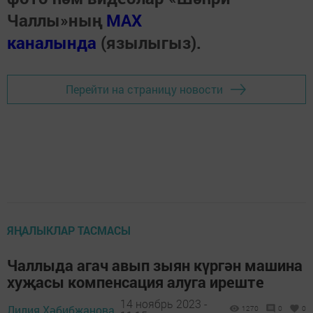
Чаллы»ның
MAX
каналында
(язылыгыз).
Перейти на страницу новости
ЯҢАЛЫКЛАР ТАСМАСЫ
Чаллыда агач авып зыян күргән машина
хуҗасы компенсация алуга иреште
14 ноябрь 2023 -
Лилия Хәбибҗанова,
1270
0
0