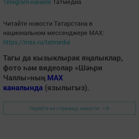
Telegram-канале
Татмедиа
Читайте новости Татарстана в
национальном мессенджере MАХ:
https://max.ru/tatmedia
Тагы да кызыклырак яңалыклар,
фото һәм видеолар «Шәһри
Чаллы»ның
MAX
каналында
(язылыгыз).
Перейти на страницу новости