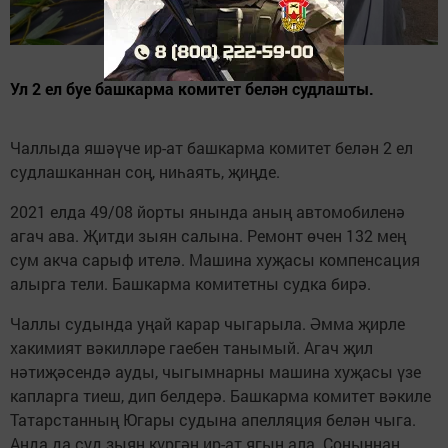
Ул 2 ел буе башкарма комитет белән судлашты.
Чаллыда яшәүче ир-ат башкарма комитет белән 2 ел
судлашканнан соң, ниһаять, җиңде.
2021 елда 49/08 йорты янында аның автомобиленә
агач ава. Җитди зыян салына. Ремонт өчен 132 мең
сум акча сарыф ителә. Машина хуҗасы компенсация
алырга тели. Башкарма комитетны судка бирә.
Чаллы судында уңай карар чыгарыла. Әмма җирле
хакимият вәкилләре гаебен танымый. Агач җил
нәтиҗәсендә ауды, чыгымнарны машина хуҗасы үзе
капларга тиеш, дип белдерә. Башкарма комитет вәкиле
Татарстанның Югары судына апелляция белән чыга.
Анда да суд зыян күргән ир-ат ягын ала. Соңыннан