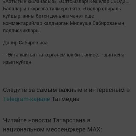
«Артыгын кыланасыз», «Оятсызлар! Кешеләр СВОда...
Балаларын күрергә тилмереп ята. Ә болар спираль
куйдырганны бөтен дөньяга чәчә» ише
комментарийлар калдырган Миләүшә Сабированың
подписчиклары.
Данир Сабиров исә:
– Өйгә кайтып та кергәнем юк бит, әнисе, – дип кенә
язып куйган.
Следите за самым важным и интересным в
Telegram-канале
Татмедиа
Читайте новости Татарстана в
национальном мессенджере MАХ: