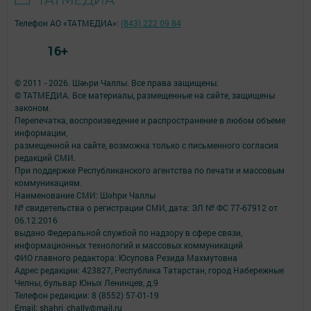
Телефон АО «ТАТМЕДИА»:
(843) 222 09 84
16+
© 2011 - 2026. Шәһри Чаллы. Все права защищены.
© ТАТМЕДИА. Все материалы, размещенные на сайте, защищены
законом.
Перепечатка, воспроизведение и распространение в любом объеме
информации,
размещенной на сайте, возможна только с письменного согласия
редакций СМИ.
При поддержке Республиканского агентства по печати и массовым
коммуникациям.
Наименование СМИ: Шəhри Чаллы
№ свидетельства о регистрации СМИ, дата: ЭЛ № ФС 77-67912 от
06.12.2016
выдано Федеральной службой по надзору в сфере связи,
информационных технологий и массовых коммуникаций
ФИО главного редактора: Юсупова Резида Махмутовна
Адрес редакции: 423827, Республика Татарстан, город Набережные
Челны, бульвар Юных Ленинцев, д.9
Телефон редакции: 8 (8552) 57-01-19
Email: shahri_chally@mail.ru