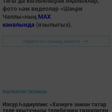
Тагы да кызыклырак яңалыклар,
фото һәм видеолар «Шәһри
Чаллы»ның
MAX
каналында
(язылыгыз).
Перейти на страницу новости
ЯҢАЛЫКЛАР ТАСМАСЫ
Илсур Һадиуллин: «Хәзерге заман татар
теле укытучысы телебезнең төзеклеген