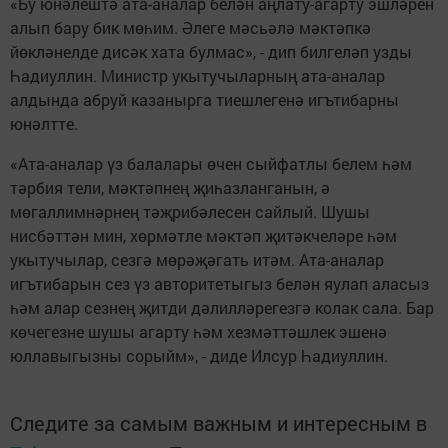
«Бу юнәлештә ата-аналар белән аңлату-агарту эшләрен
алып бару бик мөһим. Әлеге мәсьәлә мәктәпкә
йөкләнелде дисәк хата булмас», - дип билгеләп узды
Һадиуллин. Министр укытучыларның ата-аналар
алдында абруй казанырга тиешлегенә игътибарны
юнәлтте.
«Ата-аналар үз балалары өчен сыйфатлы белем һәм
тәрбия тели, мәктәпнең җиһазланганын, ә
мөгаллимнәрнең тәҗрибәлесен сайлый. Шушы
нисбәттән мин, хөрмәтле мәктәп җитәкчеләре һәм
укытучылар, сезгә мөрәҗәгать итәм. Ата-аналар
игътибарын сез үз авторитетыгыз белән яулап аласыз
һәм алар сезнең җитди дәлилләрегезгә колак сала. Бар
көчегезне шушы агарту һәм хезмәттәшлек эшенә
юллавыгызны сорыйм», - диде Илсур Һадиуллин.
Следите за самым важным и интересным в