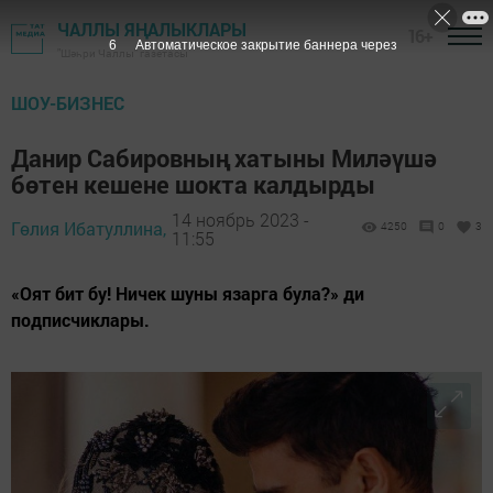
ЧАЛЛЫ ЯҢАЛЫКЛАРЫ
16+
5
Автоматическое закрытие баннера через
"Шәһри Чаллы" газетасы
ШОУ-БИЗНЕС
Данир Сабировның хатыны Миләүшә
бөтен кешене шокта калдырды
14 ноябрь 2023 -
Гөлия Ибатуллина,
4250
0
3
11:55
«Оят бит бу! Ничек шуны язарга була?» ди
подписчиклары.