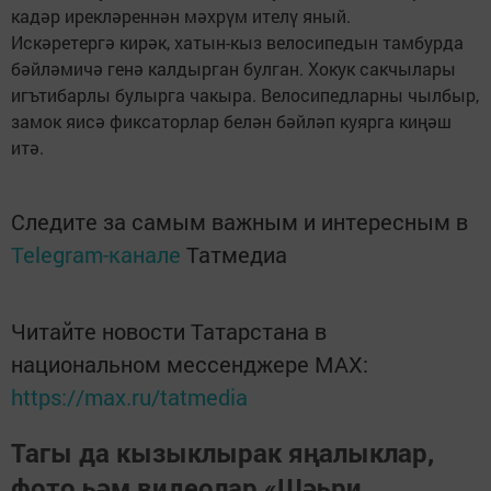
кадәр ирекләреннән мәхрүм ителү яный.
Искәретергә кирәк, хатын-кыз велосипедын тамбурда
бәйләмичә генә калдырган булган. Хокук сакчылары
игътибарлы булырга чакыра. Велосипедларны чылбыр,
замок яисә фиксаторлар белән бәйләп куярга киңәш
итә.
Следите за самым важным и интересным в
Telegram-канале
Татмедиа
Читайте новости Татарстана в
национальном мессенджере MАХ:
https://max.ru/tatmedia
Тагы да кызыклырак яңалыклар,
фото һәм видеолар «Шәһри