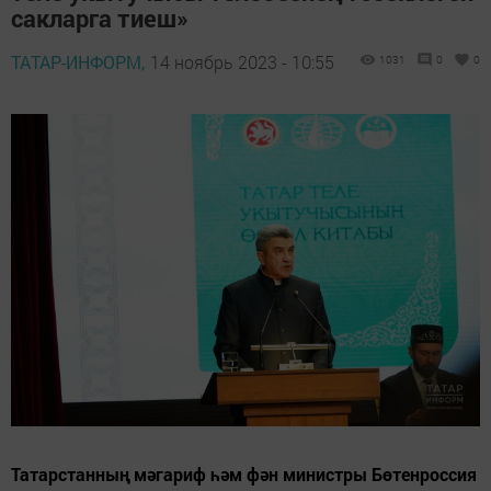
сакларга тиеш»
ТАТАР-ИНФОРМ,
14 ноябрь 2023 - 10:55
1031
0
0
Татарстанның мәгариф һәм фән министры Бөтенроссия