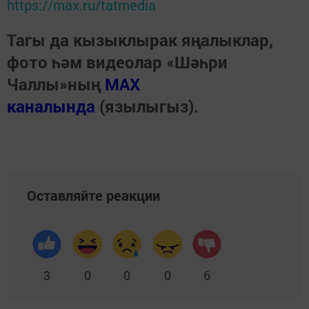
https://max.ru/tatmedia
Тагы да кызыклырак яңалыклар,
фото һәм видеолар «Шәһри
Чаллы»ның
MAX
каналында
(язылыгыз).
Оставляйте реакции
3
0
0
0
6