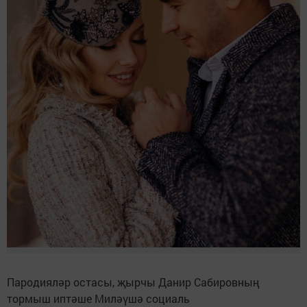
Пародияләр остасы, җырчы Данир Сабировның
тормыш иптәше Миләүшә социаль