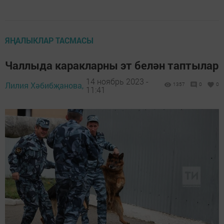
ЯҢАЛЫКЛАР ТАСМАСЫ
Чаллыда каракларны эт белән таптылар
14 ноябрь 2023 -
Лилия Хәбибҗанова,
1357
0
0
11:41