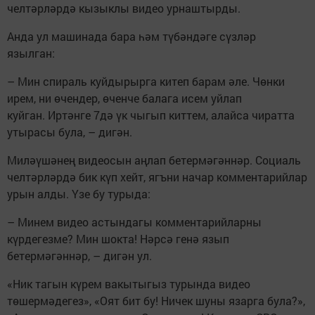
челтәрләрдә кызыклы видео урнаштырды.
Анда ул машинада бара һәм түбәндәге сүзләр
язылган:
– Мин спираль куйдырырга китеп барам әле. Чөнки
ирем, ни өчендер, өченче балага исем уйлап
куйган. Иртәнге 7дә үк чыгып киттем, алайса чиратта
утырасы була, – дигән.
Миләүшәнең видеосын аңлап бетермәгәннәр. Социаль
челтәрләрдә бик күп хейт, ягъни начар комментарийлар
урын алды. Үзе бу турыда:
– Минем видео астындагы комментарийларны
күрдегезме? Мин шокта! Нәрсә генә язып
бетермәгәннәр, – дигән ул.
«Ник тагын күрем вакытыгыз турында видео
төшермәдегез», «Оят бит бу! Ничек шуны язарга була?»,