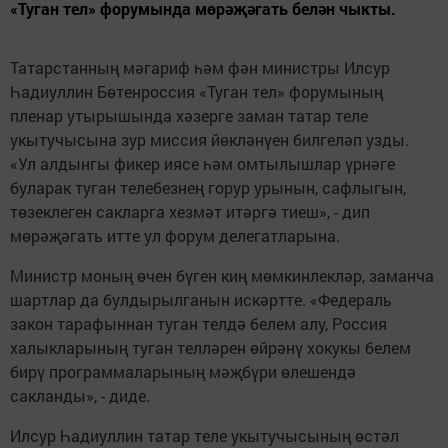
«Туган тел» форумында мөрәҗәгать белән чыкты.
Татарстанның мәгариф һәм фән министры Илсур
Һадиуллин Бөтенроссия «Туган тел» форумының
пленар утырышында хәзерге заман татар теле
укытучысына зур миссия йөкләнүен билгеләп узды.
«Ул алдынгы фикер иясе һәм омтылышлар үрнәге
буларак туган телебезнең горур урынын, сафлыгын,
төзеклеген сакларга хезмәт итәргә тиеш», - дип
мөрәҗәгать итте ул форум делегатларына.
Министр моның өчен бүген киң мөмкинлекләр, заманча
шартлар да булдырылганын искәртте. «Федераль
закон тарафыннан туган телдә белем алу, Россия
халыкларының туган телләрен өйрәнү хокукы белем
бирү программаларының мәҗбүри өлешендә
сакланды», - диде.
Илсур Һадиуллин татар теле укытучысының өстәл