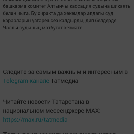
башкарма комитет Алтынчы кассация судына шикаять
белән чыга. Бу очракта да хөкемдар алдагы суд
карарларын үзгәрешсез калдырды, дип белдерде
Чаллы судының матбугат хезмәте.
Следите за самым важным и интересным в
Telegram-канале
Татмедиа
Читайте новости Татарстана в
национальном мессенджере MАХ:
https://max.ru/tatmedia