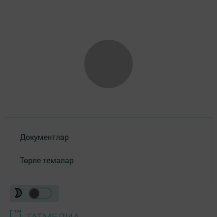
Документлар
Төрле темалар