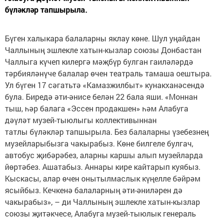
бүләкләр тапшырыла.
Бүген халыкара балаларны яклау көне. Шул уңайдан
Чаллының эшлекле хатын-кызлар союзы Донбастан
Чаллыга күчеп килергә мәҗбүр булган гаиләләрдә
тәрбияләнүче балалар өчен театраль тамаша оештыра.
Ул бүген 17 сәгатьтә «Камазжилбыт» кунакханәсендә
була. Биредә әти-әнисе белән 22 бала яши. «Моннан
тыш, һәр балага «Эссен продакшен» һәм Алабуга
дәүләт музей-тыюлыгы коллективыннан
татлы бүләкләр тапшырыла. Без балаларны үзебезнең
музейларыбызга чакырабыз. Көне билгеле булгач,
автобус җибәрәбез, аларны каршы алып музейларда
йөртәбез. Ашатабыз. Аннары кире кайтарып куябыз.
Кыскасы, алар өчен онытылмаслык күңелле бәйрәм
ясыйбыз. Кечкенә балаларның әти-әниләрен дә
чакырабыз», – ди Чаллының эшлекле хатын-кызлар
союзы җитәкчесе, Алабуга музей-тыюлык генераль