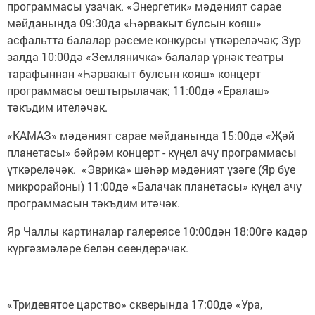
программасы узачак. «Энергетик» мәдәният сарае
мәйданында 09:30да «Һәрвакыт булсын кояш»
асфальтта балалар рәсеме конкурсы үткәреләчәк; Зур
залда 10:00дә «Земляничка» балалар үрнәк театры
тарафыннан «Һәрвакыт булсын кояш» концерт
программасы оештырылачак; 11:00дә «Ералаш»
тәкъдим ителәчәк.
«КАМАЗ» мәдәният сарае мәйданында 15:00дә «Җәй
планетасы» бәйрәм концерт - күңел ачу программасы
үткәреләчәк. «Эврика» шәһәр мәдәният үзәге (Яр буе
микрорайоны) 11:00дә «Балачак планетасы» күңел ачу
программасын тәкъдим итәчәк.
Яр Чаллы картиналар галереясе 10:00дән 18:00гә кадәр
күргәзмәләре белән сөендерәчәк.
«Тридевятое царство» скверында 17:00дә «Ура,