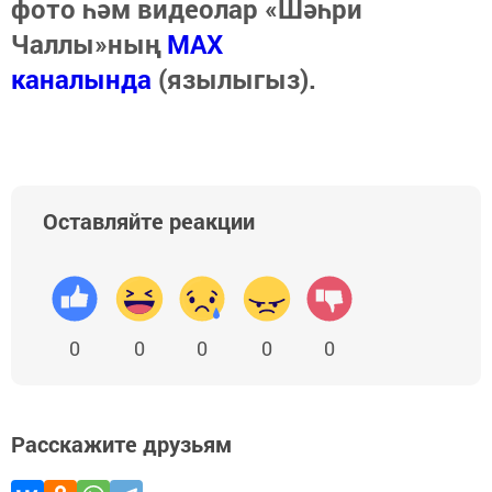
фото һәм видеолар «Шәһри
Чаллы»ның
MAX
каналында
(язылыгыз).
Оставляйте реакции
0
0
0
0
0
Расскажите друзьям