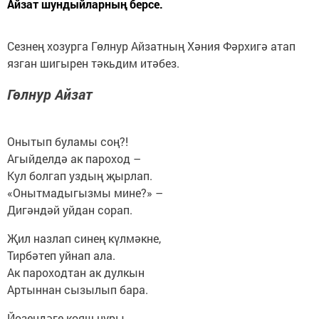
Айзат шундыйларның берсе.
Сезнең хозурга Гөлнур Айзатның Хәния Фәрхигә атап
язган шигырен тәкьдим итәбез.
Гөлнур Айзат
Онытып буламы соң?!
Агыйделдә ак пароход –
Кул болгап уздың җырлап.
«Онытмадыгызмы мине?» –
Дигәндәй уйдан сорап.
Җил назлап синең күлмәкне,
Тирбәтеп уйнап ала.
Ак пароходтан ак дулкын
Артыннан сызылып бара.
Йөзеңдәге кояш нуры