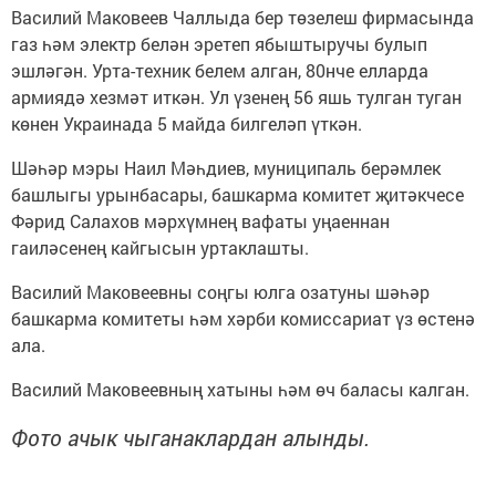
Василий Маковеев Чаллыда бер төзелеш фирмасында
газ һәм электр белән эретеп ябыштыручы булып
эшләгән. Урта-техник белем алган, 80нче елларда
армиядә хезмәт иткән. Ул үзенең 56 яшь тулган туган
көнен Украинада 5 майда билгеләп үткән.
Шәһәр мэры Наил Мәһдиев, муниципаль берәмлек
башлыгы урынбасары, башкарма комитет җитәкчесе
Фәрид Салахов мәрхүмнең вафаты уңаеннан
гаиләсенең кайгысын уртаклашты.
Василий Маковеевны соңгы юлга озатуны шәһәр
башкарма комитеты һәм хәрби комиссариат үз өстенә
ала.
Василий Маковеевның хатыны һәм өч баласы калган.
Фото ачык чыганаклардан алынды.