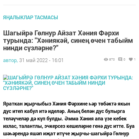
ЯҢАЛЫКЛАР ТАСМАСЫ
Шагыйрә Гөлнур Айзат Хәния Фәрхи
турында: "Хәниякәй, синең өчен табыйм
нинди сүзләрне?"
автор,
31 май 2022 - 16:01
870
0
1
Яраткан җырчыбыз Хәния Фәрхине һәр төбәктә якын
дус итеп кабул итә иделәр. Аның белән дус булырга
теләүчеләр дә күп булды. Әмма Хәния апа үзе кебек
ихлас, талантлы, эчкерсез кешеләрне генә дус итте. Буа
шәһәрендә яшәп иҗат итүче җырчы-шагыйрә Гөлнур