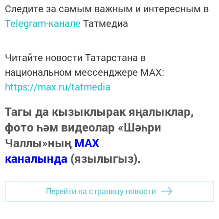
Следите за самым важным и интересным в
Telegram-канале
Татмедиа
Читайте новости Татарстана в
национальном мессенджере MАХ:
https://max.ru/tatmedia
Тагы да кызыклырак яңалыклар,
фото һәм видеолар «Шәһри
Чаллы»ның
MAX
каналында
(язылыгыз).
Перейти на страницу новости