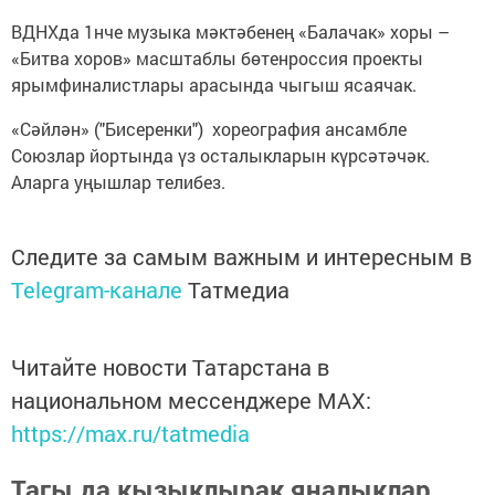
ВДНХда 1нче музыка мәктәбенең «Балачак» хоры –
«Битва хоров» масштаблы бөтенроссия проекты
ярымфиналистлары арасында чыгыш ясаячак.
«Сәйлән» ("Бисеренки") хореография ансамбле
Союзлар йортында үз осталыкларын күрсәтәчәк.
Аларга уңышлар телибез.
Следите за самым важным и интересным в
Telegram-канале
Татмедиа
Читайте новости Татарстана в
национальном мессенджере MАХ:
https://max.ru/tatmedia
Тагы да кызыклырак яңалыклар,