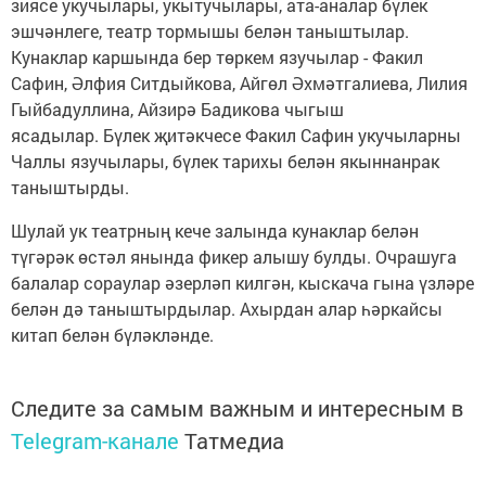
зиясе укучылары, укы­тучылары, ата-аналар бүлек
эшчәнлеге, театр тормышы белән таныштылар.
Кунаклар кар­шында бер төркем язу­чылар - Факил
Сафин, Әлфия Ситдыйкова, Айгөл Әхмәтгалиева, Лилия
Гыйбадуллина, Айзирә Бадикова чыгыш
ясадылар. Бүлек җитәкчесе Факил Сафин укучыларны
Чаллы язучылары, бүлек тарихы белән якыннанрак
таныштырды.
Шулай ук театрның кече залында кунаклар белән
түгәрәк өстәл янында фикер алышу булды. Очрашуга
балалар сораулар әзерләп килгән, кыскача гына үзләре
белән дә таныштырдылар. Ахырдан алар һәркайсы
китап белән бүләкләнде.
Следите за самым важным и интересным в
Telegram-канале
Татмедиа