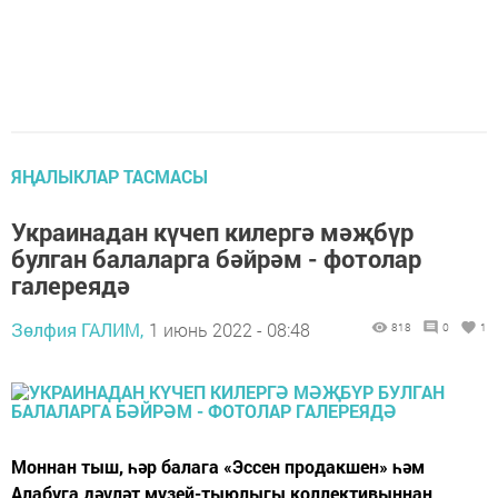
ЯҢАЛЫКЛАР ТАСМАСЫ
Украинадан күчеп килергә мәҗбүр
булган балаларга бәйрәм - фотолар
галереядә
Зөлфия ГАЛИМ,
1 июнь 2022 - 08:48
818
0
1
Моннан тыш, һәр балага «Эссен продакшен» һәм
Алабуга дәүләт музей-тыюлыгы коллективыннан