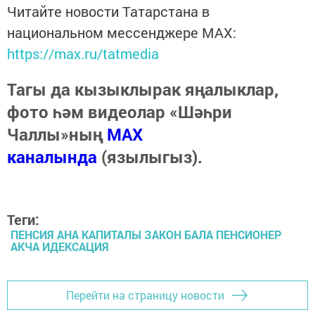
Читайте новости Татарстана в
национальном мессенджере MАХ:
https://max.ru/tatmedia
Тагы да кызыклырак яңалыклар,
фото һәм видеолар «Шәһри
Чаллы»ның
MAX
каналында
(язылыгыз).
Теги:
ПЕНСИЯ АНА КАПИТАЛЫ ЗАКОН БАЛА ПЕНСИОНЕР
АКЧА ИДЕКСАЦИЯ
Перейти на страницу новости