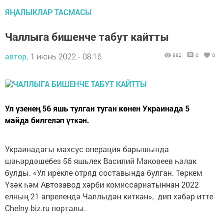
ЯҢАЛЫКЛАР ТАСМАСЫ
Чаллыга бишенче табут кайтты
автор,
1 июнь 2022 - 08:16
882
0
0
Ул үзенең 56 яшь тулган туган көнен Украинада 5
майда билгеләп үткән.
Украинадагы махсус операция барышында
шәһәрдәшебез 56 яшьлек Василий Маковеев һәлак
булды. «Ул ирекле отряд составында булган. Төркем
Үзәк һәм Автозавод хәрби комиссариатыннан 2022
елның 21 апрелендә Чаллыдан киткән», дип хәбәр итте
Сhelny-biz.ru порталы.