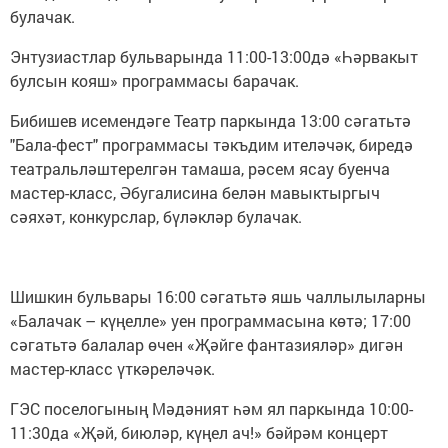
булачак.
Энтузиастлар бульварында 11:00-13:00дә «Һәрвакыт
булсын кояш» программасы барачак.
Бибишев исемендәге Театр паркында 13:00 сәгатьтә
"Бала-фест" программасы тәкъдим ителәчәк, биредә
театральләштерелгән тамаша, рәсем ясау буенча
мастер-класс, Әбугалисина белән мавыктыргыч
сәяхәт, конкурслар, бүләкләр булачак.
Шишкин бульвары 16:00 сәгатьтә яшь чаллылыларны
«Балачак – күңелле» уен программасына көтә; 17:00
сәгатьтә балалар өчен «Җәйге фантазияләр» дигән
мастер-класс үткәреләчәк.
ГЭС поселогының Мәдәният һәм ял паркында 10:00-
11:30да «Җәй, биюләр, күңел ач!» бәйрәм концерт