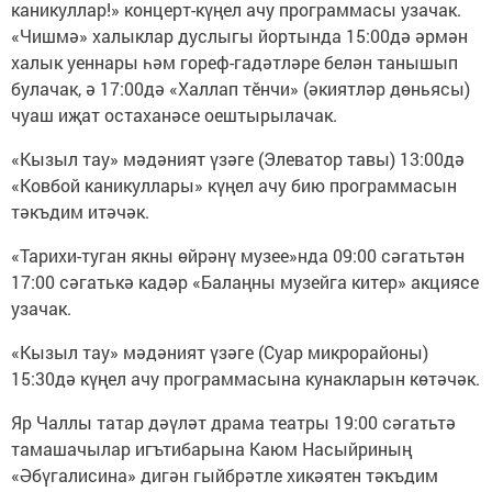
каникуллар!» концерт-күңел ачу программасы узачак.
«Чишмә» халыклар дуслыгы йортында 15:00дә әрмән
халык уеннары һәм гореф-гадәтләре белән танышып
булачак, ә 17:00дә «Халлап тĕнчи» (әкиятләр дөньясы)
чуаш иҗат остаханәсе оештырылачак.
«Кызыл тау» мәдәният үзәге (Элеватор тавы) 13:00дә
«Ковбой каникуллары» күңел ачу бию программасын
тәкъдим итәчәк.
«Тарихи-туган якны өйрәнү музее»нда 09:00 сәгатьтән
17:00 сәгатькә кадәр «Балаңны музейга китер» акциясе
узачак.
«Кызыл тау» мәдәният үзәге (Суар микрорайоны)
15:30дә күңел ачу программасына кунакларын көтәчәк.
Яр Чаллы татар дәүләт драма театры 19:00 сәгатьтә
тамашачылар игътибарына Каюм Насыйриның
«Әбүгалисина» дигән гыйбрәтле хикәятен тәкъдим