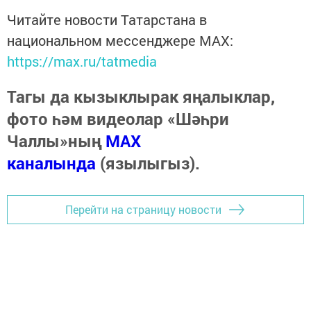
Читайте новости Татарстана в
национальном мессенджере MАХ:
https://max.ru/tatmedia
Тагы да кызыклырак яңалыклар,
фото һәм видеолар «Шәһри
Чаллы»ның
MAX
каналында
(язылыгыз).
Перейти на страницу новости