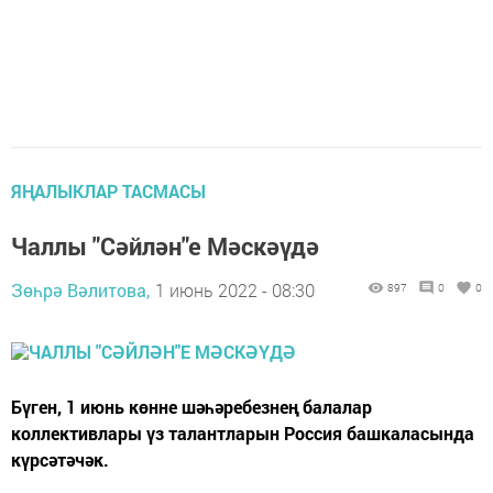
ЯҢАЛЫКЛАР ТАСМАСЫ
Чаллы "Сәйлән"е Мәскәүдә
Зөһрә Вәлитова,
1 июнь 2022 - 08:30
897
0
0
Бүген, 1 июнь көнне шәһәребезнең балалар
коллективлары үз талантларын Россия башкаласында
күрсәтәчәк.