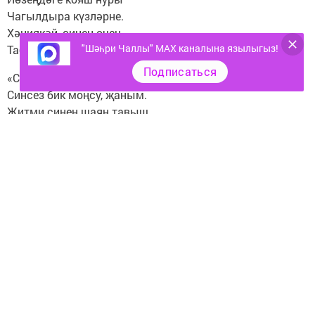
Чагылдыра күзләрне.
Хәниякәй, синең өчен
"Шәһри Чаллы" MAX каналына язылыгыз!
Табыйм нинди сүзләрне?
Подписаться
«Сез ничек анда?» – дисеңме?
Синсез бик моңсу, җаным.
Җитми синең шаян тавыш,
Моңнарың җитми тагын.
Быел алмагач, шомыртлар,
Чияләр бик ак иде.
Моңлы сайрар сандугачын –
Юксынды алар сине.
Тәрәзәмне ачып иртән
Озак тордым үзем дә.
Төштәгеләр өндә юк шул –
Шуңа үзәк өзелә.
Күптән язган хатларыңны