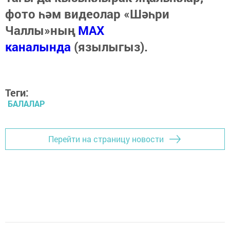
фото һәм видеолар «Шәһри
Чаллы»ның
MAX
каналында
(язылыгыз).
Теги:
БАЛАЛАР
Перейти на страницу новости