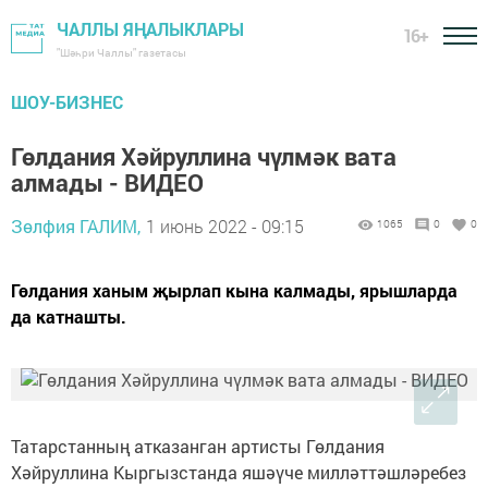
ЧАЛЛЫ ЯҢАЛЫКЛАРЫ
16+
"Шәһри Чаллы" газетасы
ШОУ-БИЗНЕС
Гөлдания Хәйруллина чүлмәк вата
алмады - ВИДЕО
Зөлфия ГАЛИМ,
1 июнь 2022 - 09:15
1065
0
0
Гөлдания ханым җырлап кына калмады, ярышларда
да катнашты.
Татарстанның атказанган артисты Гөлдания
Хәйруллина Кыргызстанда яшәүче милләттәшләребез