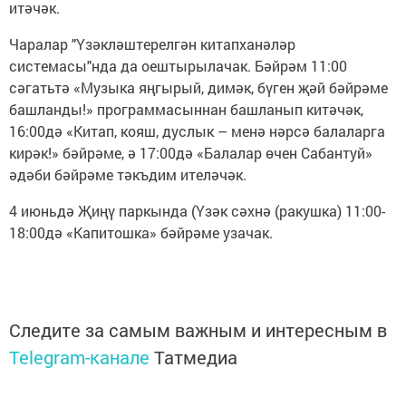
итәчәк.
Чаралар "Үзәкләштерелгән китапханәләр
системасы"нда да оештырылачак. Бәйрәм 11:00
сәгатьтә «Музыка яңгырый, димәк, бүген җәй бәйрәме
башланды!» программасыннан башланып китәчәк,
16:00дә «Китап, кояш, дуслык – менә нәрсә балаларга
кирәк!» бәйрәме, ә 17:00дә «Балалар өчен Сабантуй»
әдәби бәйрәме тәкъдим ителәчәк.
4 июньдә Җиңү паркында (Үзәк сәхнә (ракушка) 11:00-
18:00дә «Капитошка» бәйрәме узачак.
Следите за самым важным и интересным в
Telegram-канале
Татмедиа