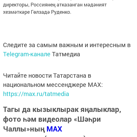
директоры, Россиянең атказанган мәдәният
хезмәткәре Гөлзадә Руденко.
Следите за самым важным и интересным в
Telegram-канале
Татмедиа
Читайте новости Татарстана в
национальном мессенджере MАХ:
https://max.ru/tatmedia
Тагы да кызыклырак яңалыклар,
фото һәм видеолар «Шәһри
Чаллы»ның
MAX