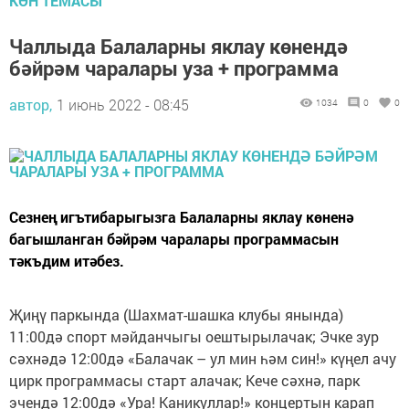
КӨН ТЕМАСЫ
Чаллыда Балаларны яклау көнендә
бәйрәм чаралары уза + программа
автор,
1 июнь 2022 - 08:45
1034
0
0
Сезнең игътибарыгызга Балаларны яклау көненә
багышланган бәйрәм чаралары программасын
тәкъдим итәбез.
Җиңү паркында (Шахмат-шашка клубы янында)
11:00дә спорт мәйданчыгы оештырылачак; Эчке зур
сәхнәдә 12:00дә «Балачак – ул мин һәм син!» күңел ачу
цирк программасы старт алачак; Кече сәхнә, парк
эчендә 12:00дә «Ура! Каникуллар!» концертын карап