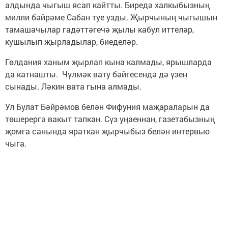
алдында чыгыш ясап кайтты. Биредә халкыбызның
милли бәйрәме Сабан туе узды. Җырчының чыгышын
тамашачылар гадәттәгечә җылы кабул иттеләр,
кушылып җырладылар, биеделәр.
Гөлдания ханым җырлап кына калмады, ярышларда
да катнашты. Чүлмәк вату бәйгесендә дә үзен
сынады. Ләкин вата гына алмады.
Ул Булат Бәйрәмов белән Фифуния маҗараларын да
төшерергә вакыт тапкан. Сүз уңаеннан, газетабызның
җомга санында яраткан җырчыбыз белән интервью
чыга.