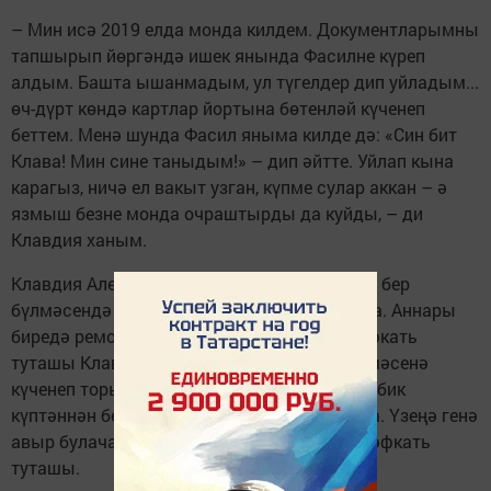
– Мин исә 2019 елда монда килдем. Документларымны
тапшырып йөргәндә ишек янында Фасилне күреп
алдым. Башта ышанмадым, ул түгелдер дип уйладым...
өч-дүрт көндә картлар йортына бөтенләй күченеп
беттем. Менә шунда Фасил яныма килде дә: «Син бит
Клава! Мин сине таныдым!» – дип әйтте. Уйлап кына
карагыз, ничә ел вакыт узган, күпме сулар аккан – ә
язмыш безне монда очраштырды да куйды, – ди
Клавдия ханым.
Клавдия Александровна картлар йортының бер
бүлмәсендә нибары биш көн генә яшәп кала. Аннары
биредә ремонт эшләре башлана. Өлкән шәфкать
туташы Клавдия ханымга Фасил абый бүлмәсенә
күченеп торырга киңәш итә. «Бер-берегезне бик
күптәннән беләсез. Яшәп кенә торырга сора. Үзеңә генә
авыр булачак, астма чирең дә бар!» – ди шәфкать
туташы.