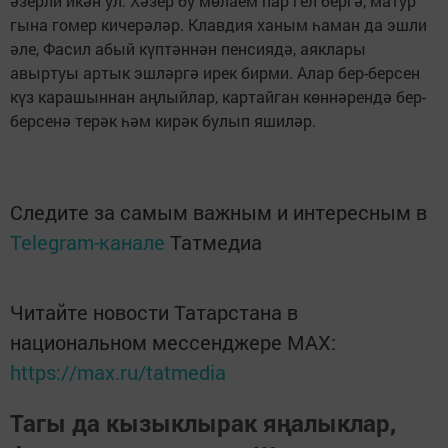
әзерли икән ул. Хәзер бу мөлаем пар гел бергә, матур
гына гомер кичерәләр. Клавдия ханым һаман да эшли
әле, Фасил абый күптәннән пенсиядә, аяклары
авыртуы артык эшләргә ирек бирми. Алар бер-берсен
күз карашыннан аңлыйлар, картайган көннәрендә бер-
берсенә терәк һәм кирәк булып яшиләр.
Следите за самым важным и интересным в
Telegram-канале
Татмедиа
Читайте новости Татарстана в
национальном мессенджере MАХ:
https://max.ru/tatmedia
Тагы да кызыклырак яңалыклар,