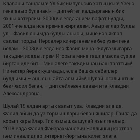
Клаваны ташлама! Ул бик импульсив хатын-кыз! Үзенә
генә авыр булачак!» – дип әйтеп калдырганын бик
яхшы хәтерлим. 2000нче елда әнием вафат булды,
2001нче елда исә иремне җирләдем. Авыр еллар булды
ул... Фасил янымда булды анысы, мине һәр яклап
саклап торды. Нәрсәләр кичергәнемне бер үзем генә
беләм... 2003нче елда исә Фасил миңа кияүгә чыгарга
тәкъдим ясады, ирем Игорьга мине ташламаска сүз дә
биргән иде бит!.. Мин әлеге тәкъдимнән баш тарттым!
Ничектер йөрәк кушмады, әллә башка сәбәпләр
булдымы – анысын әйтә алмыйм! Шулай югалыштык
без Фасил белән, – дип сөйләвен дәвам итә Клавдия
Александровна.
Шулай 15 елдан артык вакыт уза. Клавдия апа да,
Фасил абый да үз тормышлары белән яшиләр. Гаилә дә
корып карыйлар. Тик язмышка шулай язылгандыр,
2018 елда Фасил Фәйзрахманович Чаллының картлар
һәм инвалидлар интернат-йортына килеп эләгә.