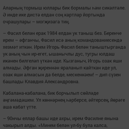
Аларның тормыш юллары бик бормалы һәм сикәлтәле.
Ә инде ике дистә елдан соң картлар йортында
очрашулары – могҗизага тиң.
– Фасил белән ерак 1984 елдан ук таныш без. Беренче
ирем – әфганчы, Фасил исә аның командованиесендә
хезмәт иткән. Ирем Игорь Фасил белән таныштырганда
ук аның чын ир-егет, ышанычлы дус, тугры юлдаш
икәнен билгеләп үткән иде. Кызганыч, Игорь озак яши
алмады. Әфган җиреннән яраланып кайткан иде ул,
озак яши алмасын да белде, мескенкәем! – дип сүзен
башлады Клавдия Александровна.
Кабалана-кабалана, бик борчылып сөйләде
әңгәмәдәшем. Ул көннәрнең һәрберсе, әйтерсең, йөрәге
аша кабат үтте.
– 90нчы еллар башы иде ахры, ирем Фасилне янына
чакырып алды. «Минем белән ул-бу була калса,