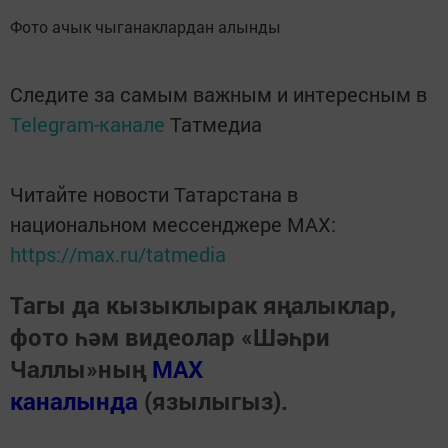
Фото ачык чыганаклардан алынды
Следите за самым важным и интересным в
Telegram-канале
Татмедиа
Читайте новости Татарстана в
национальном мессенджере MАХ:
https://max.ru/tatmedia
Тагы да кызыклырак яңалыклар,
фото һәм видеолар «Шәһри
Чаллы»ның
MAX
каналында
(язылыгыз).