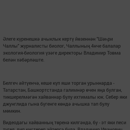
Әлеге күренешкә ачыклык кертү йөзеннән "Шәһри
Чаллы" журналисты биолог, Чаллының 4нче балалар
экология-биология үзәге директоры Владимир Товма
белән хәбәрләште.
Белгеч әйтүенчә, кеше күп яши торган урыннарда -
Татарстан, Башкортстанда галимнәр өчен яңа булган,
тикшерелмәгән хайваннар булу ихтималы юк. Себер яки
джунглида гына бүгенге көндә ачышка тап булу
мөмкин.
Видеодагы хайванның төренә килгәндә, бу - эт яки песи
түгел, дип кистереп әйтергә була. Владимир Иванович