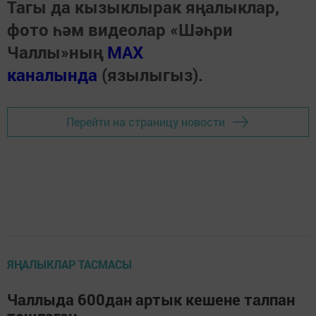
Тагы да кызыклырак яңалыклар,
фото һәм видеолар «Шәһри
Чаллы»ның
MAX
каналында
(язылыгыз).
Перейти на страницу новости
ЯҢАЛЫКЛАР ТАСМАСЫ
Чаллыда 600дан артык кешене талпан