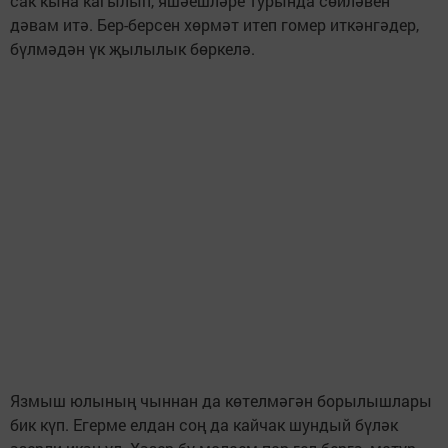
сак кына кагылып, яшәешләре турында сөйләвен
дәвам итә. Бер-берсен хөрмәт итеп гомер иткәнгәдер,
бүлмәдән үк җылылык бөркелә.
Язмыш юлының чыннан да көтелмәгән борылышлары
бик күп. Егерме елдан соң да кайчак шундый бүләк