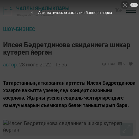
ЧАЛЛЫ ЯҢАЛЫКЛАРЫ
16+
3
Автоматическое закрытие баннера через
"Шәһри Чаллы" газетасы
ШОУ-БИЗНЕС
Илсөя Бәдретдинова свиданиегә шикәр
күтәреп йөргән
автор,
28 июль 2022 - 13:55
1109
0
1
Татарстанның атказанган артисты Илсөя Бәдретдинова
хәзерге вакытта үзенең яңа концерт сезонына
әзерләнә. Җырчы үзенең социаль челтәрләрендәге
язылучыларын съемкалар белән таныштырып бара.