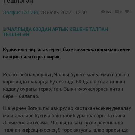
тешләгән
Зөлфия ГАЛИМ,
28 июль 2022 - 12:30
959
0
1
Куркыныч чир эләктереп, бәхетсезлеккә юлыкмас өчен
вакцина ясатырга кирәк.
Роспотребнадзорның Чаллы бүлеге мәгълүматларына
караганда шәһәрдә бу сезонда 600дән артык талпан
кадалу очрагы теркәлгән. Зыян күрүчеләрнең өчтән
бере – балалар.
Шәһәрнең йогышлы авырулар хастаханәсенең дәвалау
мәсьәләләре буенча баш табиб урынбасары Татьяна
Әглямова әйтүенчә, Чаллыда һәм Тукай районында
талпан инфекциясенең 5 төре актуаль, алар арасында