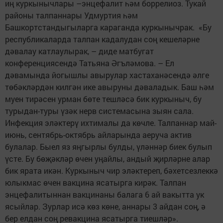
иң куркынычлары –энцефалит һәм боррелиоз. Тукай
районы талпаннары Удмуртия һәм
Башкортстандыгыларга караганда куркынычрак. «Бу
республикаларда талпан кадалудан соң кешеләрне
дәвалау катлаулырак, – диде матбугат
конференциясендә Татьяна Әгъләмова. – Ел
дәвамында йогышлы авырулар хастаханәсендә әлге
төбәкләрдән килгән ике авыруны дәваладык. Баш һәм
муен тирәсен урман бөте тешләсә бик куркыныч, бу
турыдан-туры үзәк нерв системасына зыян сала.
Инфекция эләктерү ихтималы да көчле. Талпаннар май-
июнь, сентябрь-октябрь айларында аеруча актив
булалар. Быел яз яңгырлы булды, үләннәр биек булып
үсте. Бу бөҗәкләр өчен уңайлы, андый җирләрне алар
бик ярата икән. Куркыныч чир эләктереп, бәхетсезлеккә
юлыкмас өчен вакцина ясатырга кирәк. Талпан
энцефалитыннан вакцинаны балага 6 ай вакытта ук
ясыйлар. Зурлар исә көз көне, аннары 3 айдан соң, ә
бер елдан соң ревакцина ясатырга тиешләр».