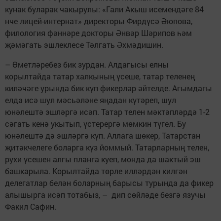
кунак буларак чакырулы: «Гали Акыш исемендәге 84
нче лицей-интернат» директоры Фирдүсә Әюпова,
филология фәннәре докторы Әнвәр Шәрипов һәм
җәмәгать эшлеклесе Тәлгать Әхмәдишин.
– Өметләребез бик зурдан. Алдагысы елны
корылтайда татар халкының үсеше, татар теленең
киләчәге урында бик күп фикерләр әйтелде. Агымдагы
елда исә шул мәсьәләне яңадан күтәреп, шул
юнәлештә эшләргә исәп. Татар телен мәктәпләрдә 1-2
сәгать кенә укытып, үстерергә мөмкин түгел. Бу
юнәлештә дә эшләргә күп. Аллага шөкер, Татарстан
җитәкчелеге боларга күз йоммый. Татарларның телен,
рухи үсешен алгы планга куеп, монда да шактый эш
башкарыла. Корылтайда төрле илләрдән килгән
делегатлар белән боларның барысы турында да фикер
алышырга исәп тотабыз, – дип сөйләде безгә язучы
Факил Сафин.