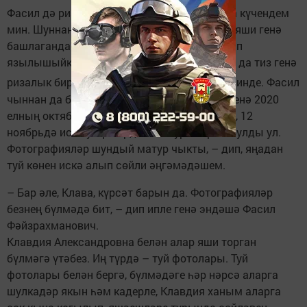
Фасил дә риза булгач, озак уйлап тормыйча күчендем
мин. Шуннан бирле бергә яшибез менә. Әле яши генә
башлаганда Фасил гел: «Әйдә, ЗАГСка барып
язылышыйк», – дип әйтә иде. Мин әле анда да тиз генә
(көлә)
ризалык бирмәдем
. Аннары күндем инде. Фасил
чыннан да бик якын, кадерле кешем. Һәм менә 2020
елның октябрь аенда ЗАГСка гариза бирдек, 12
ноябрьдә исә туй үткәрдек. Матур бәйрәм булды ул.
Фотографияләр шундый матур чыкты, – дип, яңадан
туй көнен искә алып сөйли әңгәмәдәшем.
– Бар әле, Клава, күрсәт барын да. Фотографияләр
безнең бүлмәдә бит, – дип ипле генә эндәшә Фасил
Фәйзрахманович.
Клавдия Александровна белән алар яши торган
бүлмәгә үтәбез. Иң түрдә – туй фотолары. Туй
фотолары белән бергә, бүлмәдәге һәр нәрсә аларга
шулкадәр якын һәм кадерле, Клавдия ханым аларга