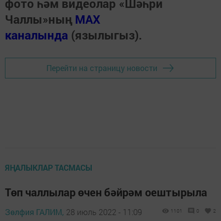
фото һәм видеолар «Шәһри
Чаллы»ның
MAX
каналында
(язылыгыз).
Перейти на страницу новости
ЯҢАЛЫКЛАР ТАСМАСЫ
Төп чаллылар өчен бәйрәм оештырыла
Зөлфия ГАЛИМ,
28 июль 2022 - 11:09
1101
0
2