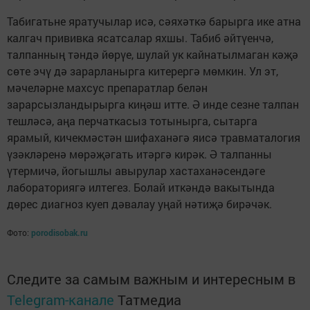
Табигатьне яратучылар исә, сәяхәткә барырга ике атна
калгач прививка ясатсалар яхшы. Табиб әйтүенчә,
талпанның тәндә йөрүе, шулай ук кайнатылмаган кәҗә
сөте эчү дә зарарланырга китерергә мөмкин. Ул эт,
мәчеләрне махсус препаратлар белән
зарарсызландырырга киңәш итте. Ә инде сезне талпан
тешләсә, аңа перчаткасыз тотынырга, сытарга
ярамый, кичекмәстән шифаханәгә яисә травматалогия
үзәкләренә мөрәҗәгать итәргә кирәк. Ә талпанны
үтермичә, йогышлы авырулар хастаханәсендәге
лабораториягә илтегез. Болай иткәндә вакытында
дөрес диагноз куеп дәвалау уңай нәтиҗә бирәчәк.
Фото:
porodisobak.ru
Следите за самым важным и интересным в
Telegram-канале
Татмедиа