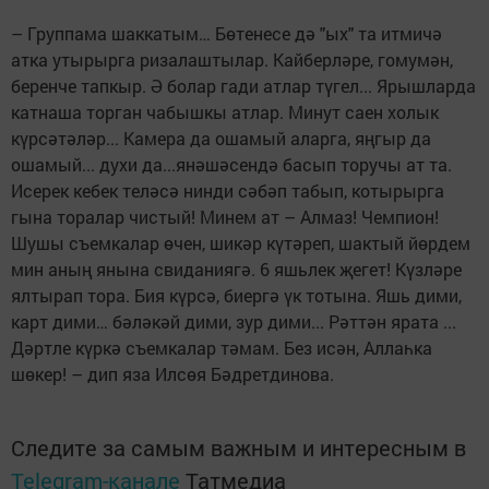
– Группама шаккатым… Бөтенесе дә "ых" та итмичә
атка утырырга ризалаштылар. Кайберләре, гомумән,
беренче тапкыр. Ә болар гади атлар түгел... Ярышларда
катнаша торган чабышкы атлар. Минут саен холык
күрсәтәләр... Камера да ошамый аларга, яңгыр да
ошамый... духи да...янәшәсендә басып торучы ат та.
Исерек кебек теләсә нинди сәбәп табып, котырырга
гына торалар чистый! Минем ат – Алмаз! Чемпион!
Шушы съемкалар өчен, шикәр күтәреп, шактый йөрдем
мин аның янына свиданиягә. 6 яшьлек җегет! Күзләре
ялтырап тора. Бия күрсә, биергә үк тотына. Яшь дими,
карт дими… бәләкәй дими, зур дими... Рәттән ярата ...
Дәртле күркә съемкалар тәмам. Без исән, Аллаһка
шөкер! – дип яза Илсөя Бәдретдинова.
Следите за самым важным и интересным в
Telegram-канале
Татмедиа