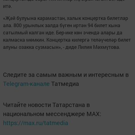
итә.
«Җәй булуына карамастан, халык концертка билетлар
ала. 800 урынлык залда бүген иртән 94 билет кына
сатылмый калган иде. Бер-ике көн эчендә алары да
калмаска мөмкин. Концертка килергә теләүчеләр билет
алуны озакка сузмасын», - диде Лилия Мәхмүтова.
Следите за самым важным и интересным в
Telegram-канале
Татмедиа
Читайте новости Татарстана в
национальном мессенджере MАХ:
https://max.ru/tatmedia