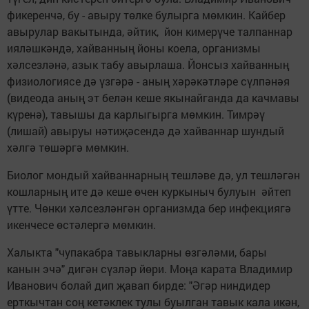
фикеренчә, бу - авыру төлке булырга мөмкин. Кайбер
авырулар вакытында, әйтик, йон кимерүче талпаннар
ияләшкәндә, хайванның йоны коела, организмы
хәлсезләнә, азык табу авырлаша. Йонсыз хайванның
физиологиясе дә үзгәрә - аның хәрәкәтләре сүлпәнәя
(видеода аның эт белән кеше якынайганда да качмавы
күренә), тавышы да карлыгырга мөмкин. Тимрәү
(лишай) авыруы нәтиҗәсендә дә хайваннар шундый
хәлгә төшәргә мөмкин.
Биолог мондый хайваннарның тешләве дә, ул тешләгән
кошларның ите дә кеше өчен куркыныч булуын әйтеп
үтте. Чөнки хәлсезләнгән организмда бер инфекциягә
икенчесе өстәлергә мөмкин.
Халыкта "чупакабра тавыкларны өзгәләми, бары
канын эчә" дигән сүзләр йөри. Моңа карата Владимир
Иванович болай дип җавап бирде: "Әгәр ниндидер
ерткычтан соң кетәклек тулы буылган тавык кала икән,