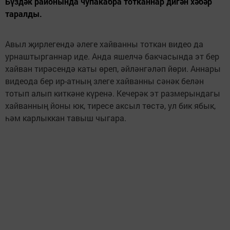
Бүздәк районында чупакабра тотканнар дигән хәбәр
таралды.
Авыл җирлегендә әлеге хайванны тоткан видео да
урнаштырганнар иде. Анда яшелчә бакчасында эт бер
хайван тирәсендә каты өреп, әйләнгәләп йөри. Аннары
видеода бер ир-атның злеге хайванны сәнәк белән
тотып алып киткәне күренә. Кечерәк эт размерындагы
хайванның йоны юк, тиресе аксыл төстә, ул бик ябык,
һәм карлыккан тавыш чыгара.