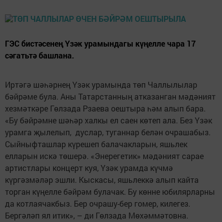
ГЭС бистәсенең Үзәк урамындагы күңелле чара 17
сәгатьтә башлана.
Иртәгә шәһәрнең Үзәк урамында төп Чаллылылар
бәйрәме була. Аны Татарстанның атказанган мәдәният
хезмәткәре Гөлзада Рзаева оештыра һәм алып бара.
«Бу бәйрәмне шәһәр халкы ел саен көтеп ала. Без Үзәк
урамга җылелып, дуслар, туганнар белән очрашабыз.
Сыйныфташлар күрешеп балачакларын, яшьлек
елларын искә төшерә. «Энерегетик» мәдәният сарае
артистлары концерт куя, Үзәк урамда күчмә
күргәзмәләр эшли. Кыскасы, яшьлеккә алып кайта
торган күңелле бәйрәм булачак. Бу көнне юбилярларны
да котлаячакбыз. Бер очрашу-бер гомер, килегез.
Бергәләп ял итик», – ди Гөлзада Мөхәммәтовна.