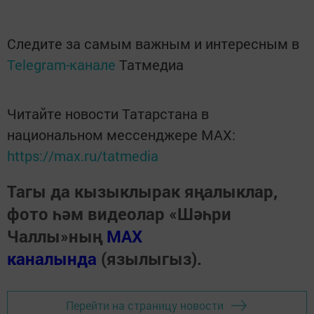
Следите за самым важным и интересным в
Telegram-канале
Татмедиа
Читайте новости Татарстана в
национальном мессенджере MАХ:
https://max.ru/tatmedia
Тагы да кызыклырак яңалыклар,
фото һәм видеолар «Шәһри
Чаллы»ның
MAX
каналында
(язылыгыз).
Перейти на страницу новости