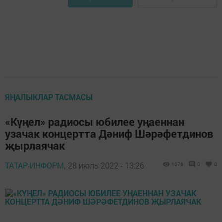
ЯҢАЛЫКЛАР ТАСМАСЫ
«Күңел» радиосы юбилее уңаеннан
узачак концертта Дәниф Шәрәфетдинов
җырлаячак
ТАТАР-ИНФОРМ,
28 июль 2022 - 13:26
1076
0
0