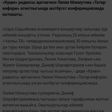
«Күңел» радиосы җитәкчесе Лилия Мәхмүтова «Татар-
информ» агентлыгында матбугат конференциясендә
катнашты.
«Сара Садыйкова исемендәге концертлар залында зур
юбилей концерты үтәчәк. Радионың 25 еллык юбилее
«Чаллы-ТВ» телерадиокомпаниясенең 30 еллыгы белән
дә туры килде. Шуңа да без аны уртак бәйрәм буларак
оештырдык. Тамашачылар алдында Гүзәл Уразова,
Илсөя Бәдретдинова, Лилия Хәмитова, Зөлфия һәм
Җәвит Шакировлар, Дәниф Шәрәфетдинов һәм башка
популяр артистлар чыгыш ясаячак», - диде «Күңел»
радиосы җитәкчесе Лилия Мәхмүтова «Татар-информ»
агентлыгында узган матбугат конференциясендә.
Лилия Мәхмүтова сүзләренчә, Дәниф
Шәрәфетдиновның чыгышы халык тарафыннан күптән
көтелгән вакыйга. Оештыручылар юбилей
концертында бары тик хитлар яңгыраячагын вәгъдә