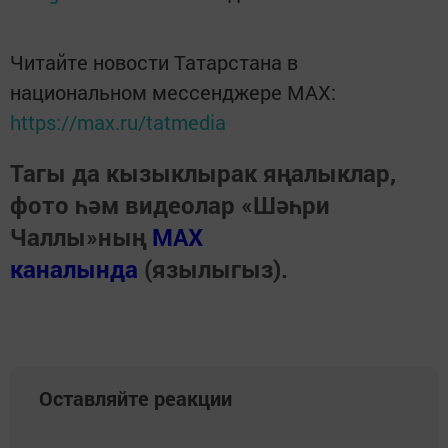
Читайте новости Татарстана в
национальном мессенджере MАХ:
https://max.ru/tatmedia
Тагы да кызыклырак яңалыклар,
фото һәм видеолар «Шәһри
Чаллы»ның
MAX
каналында
(язылыгыз).
Оставляйте реакции