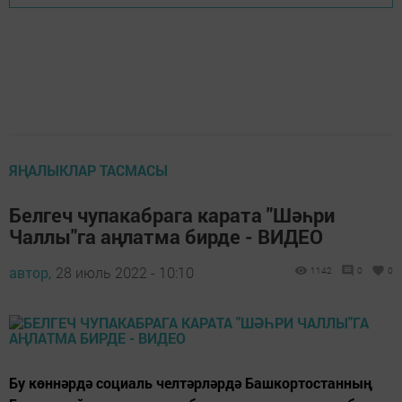
ЯҢАЛЫКЛАР ТАСМАСЫ
Белгеч чупакабрага карата "Шәһри
Чаллы"га аңлатма бирде - ВИДЕО
автор,
28 июль 2022 - 10:10
1142
0
0
Бу көннәрдә социаль челтәрләрдә Башкортостанның