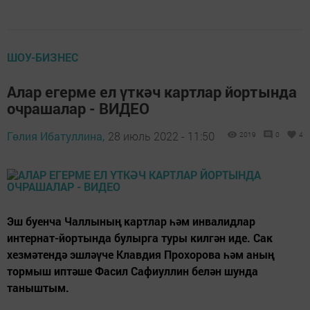
ШОУ-БИЗНЕС
Алар егерме ел үткәч картлар йортында
очрашалар - ВИДЕО
Гөлия Ибатуллина,
28 июль 2022 - 11:50
2019
0
4
Эш буенча Чаллының картлар һәм инвалидлар
интернат-йортында булырга туры килгән иде. Сак
хезмәтендә эшләүче Клавдия Прохорова һәм аның
тормыш иптәше Фасил Сафиуллин белән шунда
таныштым.