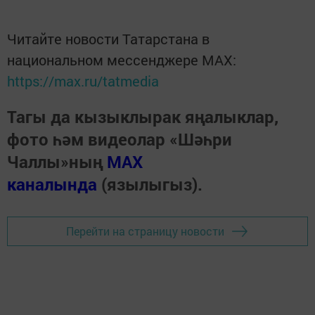
Читайте новости Татарстана в
национальном мессенджере MАХ:
https://max.ru/tatmedia
Тагы да кызыклырак яңалыклар,
фото һәм видеолар «Шәһри
Чаллы»ның
MAX
каналында
(язылыгыз).
Перейти на страницу новости