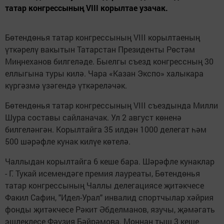
татар конгрессының VIII корылтае узачак.
Бөтендөнья татар конгрессының VIII корылтаеның
үткәрелү вакытын Татарстан Президенты Рөстәм
Миңнеханов билгеләде. Быелгы съезд конгрессның 30
еллыгына туры килә. Чара «Казан Экспо» халыкара
күргәзмә үзәгендә үткәреләчәк.
Бөтендөнья татар конгрессының VIII съездында Милли
Шура составы сайланачак. Ул 2 август көненә
билгеләнгән. Корылтайга 35 илдән 1000 делегат һәм
500 шәрәфле кунак килүе көтелә.
Чаллыдан корылтайга 6 кеше бара. Шәрәфле кунаклар
- Г. Тукай исемендәге премия лауреаты, Бөтендөнья
татар конгрессының Чаллы делегациясе җитәкчесе
Факил Сафин, "Идел-Урал" инвалид спортчылар хәйрия
фонды җитәкчесе Рәкит Әбделманов, язучы, җәмәгать
эшлеклесе Фәүзия Бәйрәмова. Моннан тыш 3 кеше