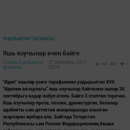
ЯҢАЛЫКЛАР ТАСМАСЫ
Яшь язучылар өчен бәйге
Главный редактор
27 сентябрь 2017 -
1896
0
0
филиала,
05:19
"Идел" яшьләр үзәге тарафыннан уздырылган XVII
"Иделем акчарлагы" яшь язучылар бәйгесенә эшләр 30
сентябрьгә кадәр кабул ителә. Бәйге 3 этаптан торачак.
Яшь язучылар проза, поэзия, драматургия, балалар
әдәбияты һәм детектив жанрларында язылган
әсәрләрен җибәрә ала. Бәйгедә Татарстан
Республикасы һәм Россия Федерациясенең башка