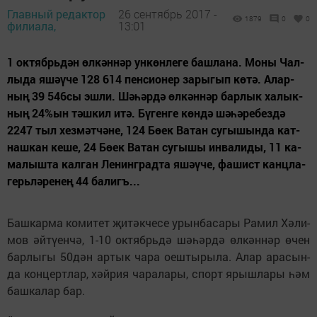
Главный редактор
26 сентябрь 2017 -
1879
0
0
филиала,
13:01
1 октябрьдән өл­кән­нәр ун­көн­ле­ге баш­ла­на. Мо­ны Чал­
лы­да яшәү­че 128 614 пен­си­о­нер за­ры­гып кө­тә. Алар­
ның 39 546сы эш­ли. Шә­һәр­дә өл­кән­нәр бар­лык ха­лык­
ның 24%ын тәш­кил итә. Бү­ген­ге көн­дә шә­һә­ре­без­дә
2247 тыл хез­мәт­чә­не, 124 Бө­ек Ва­тан су­гы­шын­да кат­
наш­кан ке­ше, 24 Бө­ек Ва­тан су­гы­шы ин­ва­ли­ды, 11 ка­
ма­лыш­та кал­ган Ле­нин­град­та яшәү­че, фа­шист канц­ла­
герь­лә­ре­нең 44 ба­лигъ...
Баш­кар­ма ко­ми­тет җи­тәк­че­се урын­ба­са­ры Ра­мил Хә­ли­
мов әй­тү­ен­чә, 1-10 ок­тябрь­дә шә­һәр­дә өл­кән­нәр өчен
бар­лы­гы 50дән ар­тык ча­ра оеш­ты­ры­ла. Алар ара­сын­
да кон­церт­лар, хәй­рия ча­ра­ла­ры, спорт ярыш­ла­ры һәм
баш­ка­лар бар.