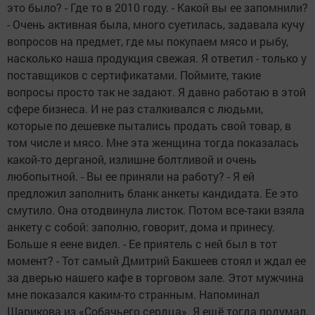
это было? - Где то в 2010 году. - Какой вы ее запомнили?
- Очень активная была, много суетилась, задавала кучу
вопросов на предмет, где мы покупаем мясо и рыбу,
насколько наша продукция свежая. Я ответил - только у
поставщиков с сертификатами. Поймите, такие
вопросы просто так не задают. Я давно работаю в этой
сфере бизнеса. И не раз сталкивался с людьми,
которые по дешевке пытались продать свой товар, в
том числе и мясо. Мне эта женщина тогда показалась
какой-то дерганой, излишне болтливой и очень
любопытной. - Вы ее приняли на работу? - Я ей
предложил заполнить бланк анкеты кандидата. Ее это
смутило. Она отодвинула листок. Потом все-таки взяла
анкету с собой: заполню, говорит, дома и принесу.
Больше я еене видел. - Ее приятель с ней был в тот
момент? - Тот самый Дмитрий Бакшеев стоял и ждал ее
за дверью нашего кафе в торговом зале. Этот мужчина
мне показался каким-то странным. Напоминал
Шарикова из «Собачьего сердца». Я ещё тогда подумал,