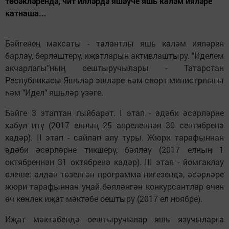
төбәкләрендә, чит илләрдә яшәүче яшь каләм ияләре
катнаша...
Бәйгенең максаты - талантлы яшь каләм ияләрен
барлау, берләштерү, иҗатларын активлаштыру. "Иделем
акчарлагы"ның оештыручылары - Татарстан
Республикасы Яшьләр эшләре һәм спорт министрлыгы
һәм "Идел" яшьләр үзәге.
Бәйге 3 этаптан гыйбарәт. I этап - әдәби әсәрләрне
кабул итү (2017 елның 25 апреленнән 30 сентябренә
кадәр). II этап - сайлап алу туры. Жюри тарафыннан
әдәби әсәрләрне тикшерү, бәяләү (2017 елның 1
октябреннән 31 октябренә кадәр). III этап - йомгаклау
өлеше: алдан төзелгән программа нигезендә, әсәрләре
жюри тарафыннан уңай бәяләнгән конкурсантлар өчен
өч көнлек иҗат мәктәбе оештыру (2017 ел ноябре).
Иҗат мәктәбендә оештыручылар яшь язучыларга