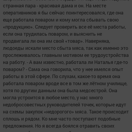
странная пара - красивая дама и он. На месте
оперативников я бы сейчас поинтересовался, где она
еще работала поваром и кому могла сбывать свою
«продукцию». Следует проверить все её места работы,
если она трудилась поваром, и выяснить не
продвигала ли она им свой «товар». Наверняка,
людоеды искали место сбыта мяса, так как именно это
прослеживалось главным мотивом ее трудоустройства
на работу. - А вам известно, работала ли Наталья где-то
поваром? - Сама она говорила, что у нее имелся опыт
работы в этой сфере. По слухам, какое-то время она
работала поваром вроде все в том же лётном училище,
хотя по другим данным она была медсестрой. Она
могла устроится в любое место, у нас много
недобросовестных руководителей точек, которые идут
на схемы закупок «недорогого» мяса. Такое происходит
сплошь и рядом. Ко мне часто поступают подобные
предложения. Но я всегда боялся отравить своих