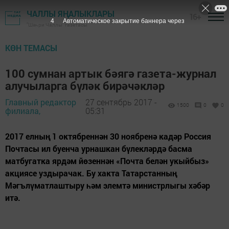
ЧАЛЛЫ ЯҢАЛЫКЛАРЫ
16+
3
Автоматическое закрытие баннера через
"Шәһри Чаллы" газетасы
КӨН ТЕМАСЫ
100 сумнан артык бәягә газета-журнал
алучыларга бүләк бирәчәкләр
Главный редактор
27 сентябрь 2017 -
1500
0
0
филиала,
05:31
2017 елның 1 октябреннән 30 ноябренә кадәр Россия
Почтасы ил буенча урнашкан бүлекләрдә басма
матбугатка ярдәм йөзеннән «Почта белән укыйбыз»
акциясе уздырачак. Бу хакта Татарстанның
Мәгълүматлаштыру һәм элемтә министрлыгы хәбәр
итә.