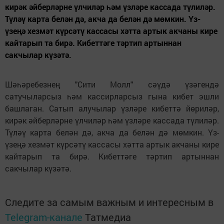
кирәк әйберләрне үлчиләр һәм үзләре кассада түлиләр.
Түләү карта белән дә, акча да белән дә мөмкин. Үз-
үзеңә хезмәт күрсәтү кассасы хәтта артык акчаны кире
кайтарып та бирә. Кибеттәге тәртип артыннан
сакчылар күзәтә.
Шәһәребезнең "Сити Молл" сәүдә үзәгендә
сатучыларсыз һәм кассирларсыз гына кибет эшли
башлаган. Сатып алучылар үзләре кибеттә йөриләр,
кирәк әйберләрне үлчиләр һәм үзләре кассада түлиләр.
Түләү карта белән дә, акча да белән дә мөмкин. Үз-
үзеңә хезмәт күрсәтү кассасы хәтта артык акчаны кире
кайтарып та бирә. Кибеттәге тәртип артыннан
сакчылар күзәтә.
Следите за самым важным и интересным в
Telegram-канале
Татмедиа