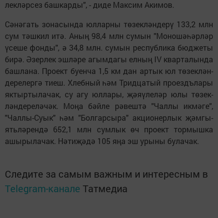
лек­ләр­сез баш­кар­ды", - ди­де Мак­сим Аки­мов.
Сә­нә­гать зо­на­сын­да юл­лар­ны тө­зек­лән­де­рү 133,2 млн
сум тәш­кил итә. Аның 98,4 млн су­мын "Мо­но­шә­һәр­ләр
үсе­ше фон­ды", ә 34,8 млн. су­мын рес­пуб­ли­ка бюд­же­ты
би­рә. Әзер­лек эш­лә­ре агым­да­гы ел­ның IV квар­та­лын­да
баш­ла­на. Про­ект бу­ен­ча 1,5 км дан ар­тык юл тө­зек­лән­
де­ре­лер­гә ти­еш. Хлеб­ный һәм Трид­ца­тый про­ездъ­ла­ры
як­тыр­ты­ла­чак, су агу юл­ла­ры, җә­яү­ле­ләр юлы тө­зек­
лән­де­ре­лә­чәк. Мо­ңа бәй­ле рә­веш­тә "Чал­лы ик­мә­ге",
"Чал­лы-Су­ык" һәм "Бол­гар­сы­ра" ак­ци­о­нер­лык җәм­гы­
ять­лә­рен­дә 652,1 млн сум­лык өч про­ект тор­мыш­ка
ашы­ры­ла­чак. Нә­ти­җә­дә 105 яңа эш уры­ны бу­ла­чак.
Следите за самым важным и интересным в
Telegram-канале
Татмедиа