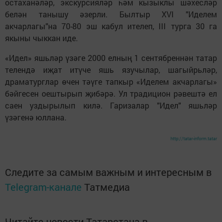
остаханәләр, экскурсияләр һәм кызыклы шәхесләр
белән танышу әзерли. Былтыр XVI "Иделем
акчарлагы"на 70-80 эш кабул ителеп, III турга 30 га
якыны чыккан иде.
«Идел» яшьләр үзәге 2000 елның 1 сентябреннән татар
телендә иҗат итүче яшь язучылар, шагыйрьләр,
драматурглар өчен тәүге тапкыр «Иделем акчарлагы»
бәйгесен оештырып җибәрә. Ул традицион рәвештә ел
саен уздырылып килә. Гаризалар "Идел" яшьләр
үзәгенә юллана.
http://tatar-inform.tatar
Следите за самым важным и интересным в
Telegram-канале
Татмедиа
Читайте новости Татарстана в