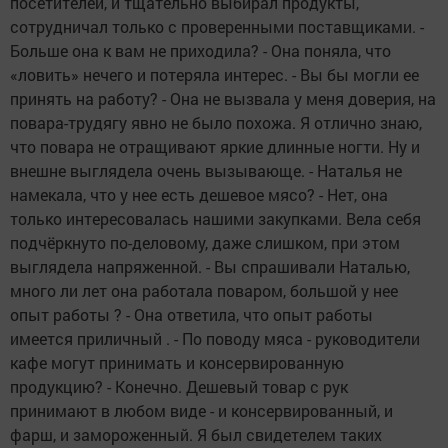
посетителей, и тщательно выбирал продукты,
сотрудничал только с проверенными поставщиками. -
Больше она к вам не приходила? - Она поняла, что
«ловить» нечего и потеряла интерес. - Вы бы могли ее
принять на работу? - Она не вызвала у меня доверия, на
повара-трудягу явно не было похожа. Я отлично знаю,
что повара не отращивают яркие длинные ногти. Ну и
внешне выглядела очень вызывающе. - Наталья не
намекала, что у нее есть дешевое мясо? - Нет, она
только интересовалась нашими закупками. Вела себя
подчёркнуто по-деловому, даже слишком, при этом
выглядела напряженной. - Вы спрашивали Наталью,
много ли лет она работала поваром, большой у нее
опыт работы ? - Она ответила, что опыт работы
имеется приличный . - По поводу мяса - руководители
кафе могут принимать и консервированную
продукцию? - Конечно. Дешевый товар с рук
принимают в любом виде - и консервированный, и
фарш, и замороженный. Я был свидетелем таких