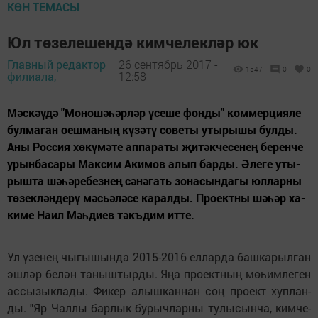
КӨН ТЕМАСЫ
Юл төзелешендә кимчелекләр юк
Главный редактор
26 сентябрь 2017 -
1547
0
0
филиала,
12:58
Мәс­кәү­дә "Мо­но­шә­һәр­ләр үсе­ше фон­ды" ком­мер­ци­я­ле
бул­ма­ган оеш­ма­ның кү­зә­тү со­ве­ты уты­ры­шы бул­ды.
Аны Рос­сия хө­кү­мә­те ап­па­ра­ты җи­тәк­че­се­нең бе­рен­че
урын­ба­са­ры Мак­сим Аки­мов алып бар­ды. Әле­ге уты­
рыш­та шә­һә­ре­без­нең сә­нә­гать зо­на­сын­да­гы юл­лар­ны
тө­зек­лән­де­рү мәсь­ә­лә­се ка­рал­ды. Про­ект­ны шә­һәр ха­
ки­ме На­ил Мәһ­ди­ев тәкъ­дим ит­те.
Ул үзе­нең чы­гы­шын­да 2015-2016 ел­лар­да баш­ка­рыл­ган
эш­ләр бе­лән та­ныш­тыр­ды. Яңа про­ект­ның мө­һим­ле­ген
ас­сы­зык­ла­ды. Фи­кер алыш­кан­нан соң про­ект хуп­лан­
ды. "Яр Чал­лы бар­лык бу­рыч­лар­ны ту­лы­сын­ча, ким­че­