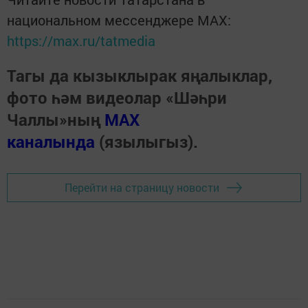
национальном мессенджере MАХ:
https://max.ru/tatmedia
Тагы да кызыклырак яңалыклар,
фото һәм видеолар «Шәһри
Чаллы»ның
MAX
каналында
(язылыгыз).
Перейти на страницу новости