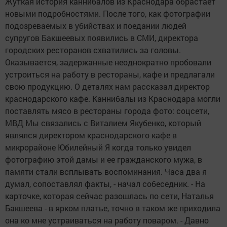
Жуткая история каннибалов из Краснодара обрастает
новыми подробностями. После того, как фотографии
подозреваемых в убийствах и поедании людей
супругов Бакшеевых появились в СМИ, директора
городских ресторанов схватились за головы.
Оказывается, задержанные неоднократно пробовали
устроиться на работу в рестораны, кафе и предлагали
свою продукцию. О деталях нам рассказал директор
краснодарского кафе. Каннибалы из Краснодара могли
поставлять мясо в рестораны города фото: соцсети,
МВД Мы связались с Виталием Якубенко, который
являлся директором краснодарского кафе в
микрорайоне Юбилейный Я когда только увидел
фотографию этой дамы и ее гражданского мужа, в
памяти стали всплывать воспоминания. Часа два я
думал, сопоставлял факты, - начал собеседник. - На
карточке, которая сейчас разошлась по сети, Наталья
Бакшеева - в ярком платье, точно в таком же приходила
она ко мне устраиваться на работу поваром. - Давно