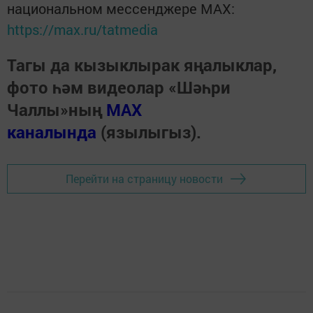
национальном мессенджере MАХ:
https://max.ru/tatmedia
Тагы да кызыклырак яңалыклар,
фото һәм видеолар «Шәһри
Чаллы»ның
MAX
каналында
(язылыгыз).
Перейти на страницу новости