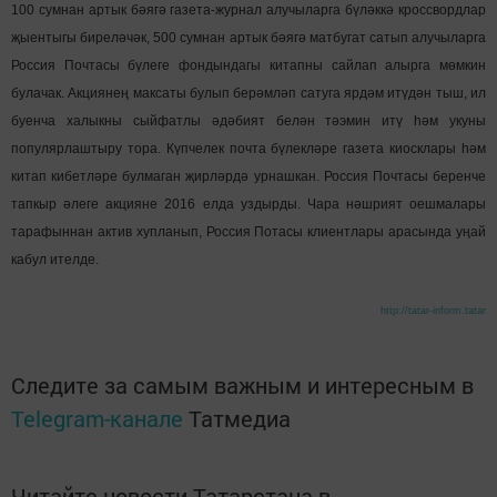
100 сумнан артык бәягә газета-журнал алучыларга бүләккә кроссвордлар
җыентыгы биреләчәк, 500 сумнан артык бәягә матбугат сатып алучыларга
Россия Почтасы бүлеге фондындагы китапны сайлап алырга мөмкин
булачак.
Акциянең максаты булып берәмләп сатуга ярдәм итүдән тыш, ил
буенча халыкны сыйфатлы әдәбият белән тәэмин итү һәм укуны
популярлаштыру тора. Күпчелек почта бүлекләре газета киосклары һәм
китап кибетләре булмаган җирләрдә урнашкан.
Россия Почтасы беренче
тапкыр әлеге акцияне 2016 елда уздырды. Чара нәшрият оешмалары
тарафыннан актив хупланып, Россия Потасы клиентлары арасында уңай
кабул ителде.
http://tatar-inform.tatar
Следите за самым важным и интересным в
Telegram-канале
Татмедиа
Читайте новости Татарстана в