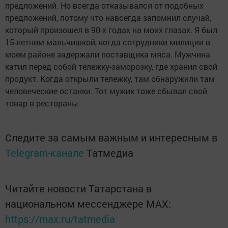
предложений. Но всегда отказывался от подобных
предложений, потому что навсегда запомнил случай,
который произошел в 90-х годах на моих глазах. Я был
15-летним мальчишкой, когда сотрудники милиции в
моем районе задержали поставщика мяса. Мужчина
катил перед собой тележку-заморозку, где хранил свой
продукт. Когда открыли тележку, там обнаружили там
человеческие останки. Тот мужик тоже сбывал свой
товар в рестораны
Следите за самым важным и интересным в
Telegram-канале
Татмедиа
Читайте новости Татарстана в
национальном мессенджере MАХ:
https://max.ru/tatmedia