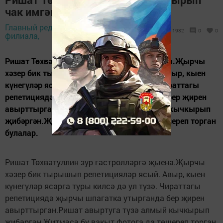
чак имгәнмәгән
Главный редактор
26 сентябрь 2017 -
1932
0
0
филиала,
17:44
Ришат Төхвәтуллин зур гастролләргә җыена.Җырчы
хәзер бик тырышып репетицияләр ясый. Авыр, кыен
күнегүләр ясарга туры килсә дә ул түзә. Чираттагы
репетициядә җырчы шпагатка утырганда бер җирен
авырттырган.Ришат авыртуга түзә алмый кычкырып
җибәргән.Җитмәсә бу вакыт фотога да төшереп торган
булалар.
Ришат Төхвәтуллин зур гастролләргә җыена.Җырчы
хәзер бик тырышып репетицияләр ясый. Авыр, кыен
күнегүләр ясарга туры килсә дә ул түзә. Чираттагы
репетициядә җырчы шпагатка утырганда бер җирен
авырттырган.Ришат авыртуга түзә алмый кычкырып
җибәргән.Җитмәсә бу вакыт фотога да төшереп торган