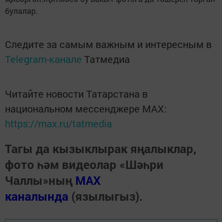
булалар.
Следите за самым важным и интересным в
Telegram-канале
Татмедиа
Читайте новости Татарстана в
национальном мессенджере MАХ:
https://max.ru/tatmedia
Тагы да кызыклырак яңалыклар,
фото һәм видеолар «Шәһри
Чаллы»ның
MAX
каналында
(язылыгыз).