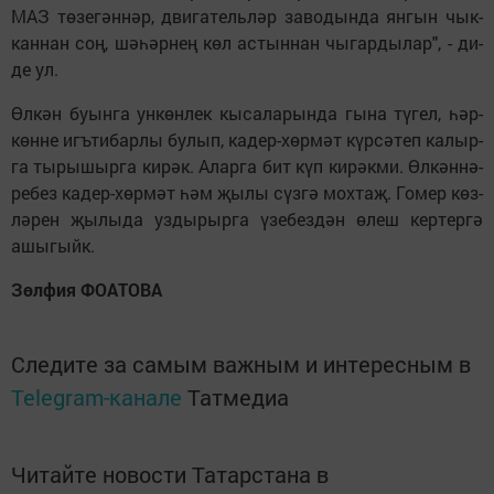
МАЗ тө­зе­гән­нәр, дви­га­тель­ләр за­во­дын­да ян­гын чык­
кан­нан соң, шә­һәр­нең көл ас­тын­нан чы­гар­ды­лар", - ди­
де ул.
Өл­кән бу­ын­га ун­көн­лек кы­са­ла­рын­да гы­на тү­гел, һәр­
көн­не игъ­ти­бар­лы бу­лып, ка­дер-хөр­мәт күр­сә­теп ка­лыр­
га ты­ры­шыр­га ки­рәк. Алар­га бит күп ки­рәк­ми. Өл­кән­нә­
ре­без ка­дер-хөр­мәт һәм җы­лы сүз­гә мох­таҗ. Го­мер көз­
лә­рен җы­лы­да уз­ды­рыр­га үзе­без­дән өлеш кер­тер­гә
ашы­гыйк.
Зөл­фия ФО­А­ТО­ВА
Следите за самым важным и интересным в
Telegram-канале
Татмедиа
Читайте новости Татарстана в