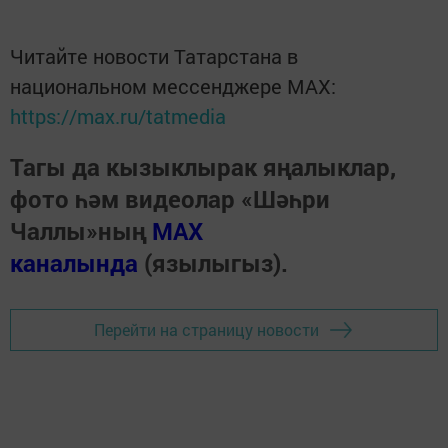
Читайте новости Татарстана в
национальном мессенджере MАХ:
https://max.ru/tatmedia
Тагы да кызыклырак яңалыклар,
фото һәм видеолар «Шәһри
Чаллы»ның
MAX
каналында
(язылыгыз).
Перейти на страницу новости