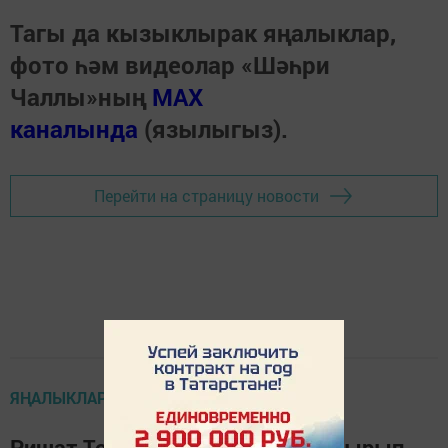
Тагы да кызыклырак яңалыклар,
фото һәм видеолар «Шәһри
Чаллы»ның
MAX
каналында
(язылыгыз).
Перейти на страницу новости
ЯҢАЛЫКЛАР ТАСМАСЫ
Ришат Төхвәтуллин шпагатка утырып