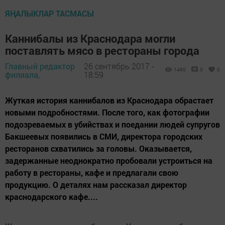
ЯҢАЛЫКЛАР ТАСМАСЫ
Каннибалы из Краснодара могли
поставлять мясо в рестораны города
Главный редактор
26 сентябрь 2017 -
1460
0
0
филиала,
18:59
Жуткая история каннибалов из Краснодара обрастает
новыми подробностями. После того, как фотографии
подозреваемых в убийствах и поедании людей супругов
Бакшеевых появились в СМИ, директора городских
ресторанов схватились за головы. Оказывается,
задержанные неоднократно пробовали устроиться на
работу в рестораны, кафе и предлагали свою
продукцию. О деталях нам рассказал директор
краснодарского кафе....