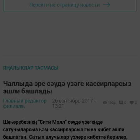
Перейти на страницу новости
ЯҢАЛЫКЛАР ТАСМАСЫ
Чаллыда эре сәүдә үзәге кассирларсыз
эшли башлады
Главный редактор
26 сентябрь 2017 -
1934
0
0
филиала,
13:21
Шәһәребезнең "Сити Молл" сәүдә үзәгендә
сатучыларсыз һәм кассирларсыз гына кибет эшли
башлаган. Сатып алучылар үзләре кибеттә йөриләр,