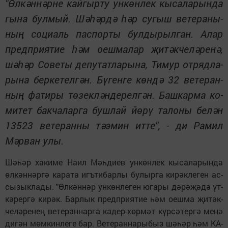
"Өл­кән­нәр­не кай­гыр­ту ун­көн­лек кы­са­ла­рын­да
гы­на бул­мый. Шә­һәр­дә һәр су­гыш ве­те­ра­ны­
ның со­ци­аль пас­пор­ты бул­ды­рыл­ган. Алар
пред­при­я­тие һәм оеш­ма­лар җи­тәк­че­лә­ре­нә,
шә­һәр Со­ве­ты де­пу­тат­ла­ры­на, Ти­мур от­ряд­ла­
ры­на бер­ке­тел­гән. Бү­ген­ге көн­дә 32 ве­те­ран­
ның фа­ти­ры тө­зек­лән­де­рел­гән. Баш­кар­ма ко­
ми­тет бак­ча­лар­га буш­лай йө­рү та­ло­ны бе­лән
13523 ве­те­ран­
ны тә­э­мин ит­те", - ди Ра­мил
Мәр­ван улы.
Шә­һәр ха­ки­ме На­ил Мәһ­ди­ев ун­көн­лек кы­са­ла­рын­да
өл­кән­нәр­гә ка­ра­та игъ­ти­бар­лы бу­лыр­га ки­рәк­ле­ген ас­
сы­зык­ла­ды. "Өл­кән­нәр ун­көн­ле­ген юга­ры дә­рә­җә­дә үт­
кә­рер­гә ки­рәк. Бар­лык пред­при­я­тие һәм оеш­ма җи­тәк­
че­лә­ре­нең ве­те­ран­нар­га ка­дер-хөр­мәт күр­сә­тер­гә ме­нә
ди­гән мөм­кин­ле­ге бар. Ве­те­ран­на­ры­быз шә­һәр һәм КА­