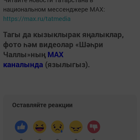
национальном мессенджере MАХ:
https://max.ru/tatmedia
Тагы да кызыклырак яңалыклар,
фото һәм видеолар «Шәһри
Чаллы»ның
MAX
каналында
(язылыгыз).
Оставляйте реакции