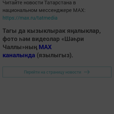
Читайте новости Татарстана в
национальном мессенджере MАХ:
https://max.ru/tatmedia
Тагы да кызыклырак яңалыклар,
фото һәм видеолар «Шәһри
Чаллы»ның
MAX
каналында
(язылыгыз).
Перейти на страницу новости