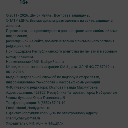
16+
© 2011 - 2026. Шәһри Чаллы. Все права защищены.
© ТАТМЕДИА. Все материалы, размещенные на сайте, защищены
законом.
Перепечатка, воспроизведение и распространение в любом объеме
информации,
размещенной на сайте, возможна только с письменного согласия
редакций СМИ.
При поддержке Республиканского агентства по печати и массовым
коммуникациям.
Наименование СМИ: Шəhри Чаллы
№ свидетельства о регистрации СМИ, дата: ЭЛ № ФС 77-67912 от
06.12.2016
выдано Федеральной службой по надзору в сфере связи,
информационных технологий и массовых коммуникаций
ФИО главного редактора: Юсупова Резида Махмутовна
Адрес редакции: 423827, Республика Татарстан, город Набережные
Челны, бульвар Юных Ленинцев, д.9
Телефон редакции: 8 (8552) 57-01-19
Email: shahri_chally@mail.ru
О фактах коррупции сообщить по электронному адресу:
shahri_chally@mail.ru
Учредитель СМИ: АО «ТАТМЕДИА»