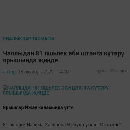
ЯҢАЛЫКЛАР ТАСМАСЫ
Чаллыдан 81 яшьлек әби штанга күтәрү
ярышында җиңде
автор,
18 октябрь 2022 - 14:00
893
0
0
Ярышлар Ижау каласында үтте
81 яшьлек Нәзимә Закирова Ижауда үткән "Ижсталь"