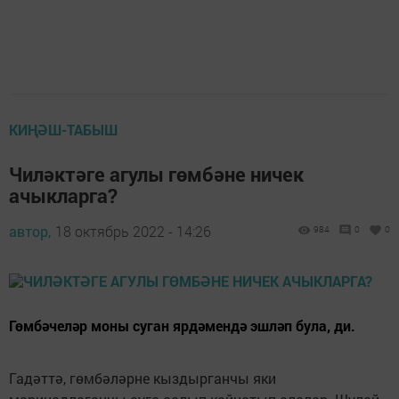
КИҢӘШ-ТАБЫШ
Чиләктәге агулы гөмбәне ничек
ачыкларга?
автор,
18 октябрь 2022 - 14:26
984
0
0
Гөмбәчеләр моны суган ярдәмендә эшләп була, ди.
Гадәттә, гөмбәләрне кыздырганчы яки