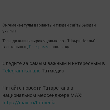
Әңгәмәнең тулы вариантын тиздән сайтыбыздан
укыгыз.
Тагы да кызыклырак яңалыклар - "Шәһри Чаллы"
газетасының
Телеграмм
каналында
Следите за самым важным и интересным в
Telegram-канале
Татмедиа
Читайте новости Татарстана в
национальном мессенджере MАХ:
https://max.ru/tatmedia