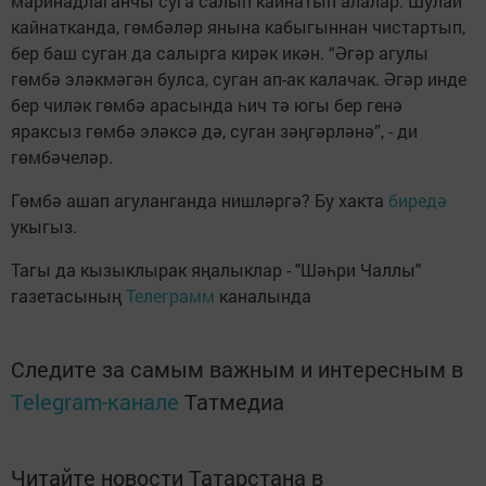
маринадлаганчы суга салып кайнатып алалар. Шулай
кайнатканда, гөмбәләр янына кабыгыннан чистартып,
бер баш суган да салырга кирәк икән. “Әгәр агулы
гөмбә эләкмәгән булса, суган ап-ак калачак. Әгәр инде
бер чиләк гөмбә арасында һич тә югы бер генә
яраксыз гөмбә эләксә дә, суган зәңгәрләнә”, - ди
гөмбәчеләр.
Гөмбә ашап агуланганда нишләргә? Бу хакта
биредә
укыгыз.
Тагы да кызыклырак яңалыклар - "Шәһри Чаллы"
газетасының
Телеграмм
каналында
Следите за самым важным и интересным в
Telegram-канале
Татмедиа
Читайте новости Татарстана в