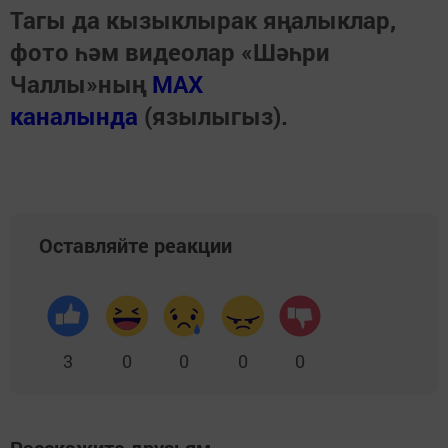
Тагы да кызыклырак яңалыклар,
фото һәм видеолар «Шәһри
Чаллы»ның
MAX
каналында
(язылыгыз).
Оставляйте реакции
3
0
0
0
0