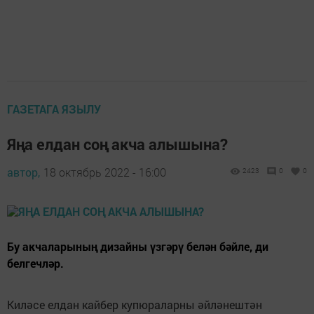
ГАЗЕТАГА ЯЗЫЛУ
Яңа елдан соң акча алышына?
автор,
18 октябрь 2022 - 16:00
2423
0
0
Бу акчаларының дизайны үзгәрү белән бәйле, ди
белгечләр.
Киләсе елдан кайбер купюраларны әйләнештән