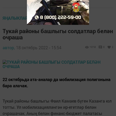
ЯҢАЛЫКЛАР ТАСМАСЫ
Тукай районы башлыгы солдатлар белән
очраша
автор,
18 октябрь 2022 - 15:54
1018
0
2
22 октябрьдә ата-аналар да мобилизация полигонына
бара алачак.
Тукай районы башлыгы Фаил Камаев бүген Казанга юл
тотты. Ул мобилизацияләнгән ир-егетләр белән
очрашачак. Аның белән финанс-бюджет палатасы