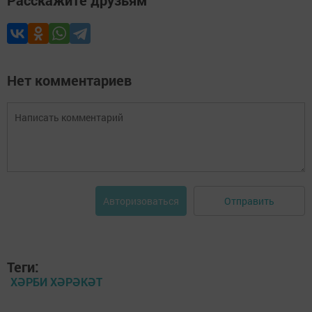
Расскажите друзьям
Нет комментариев
Отправить
Авторизоваться
Теги:
ХӘРБИ ХӘРӘКӘТ