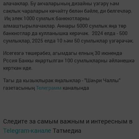
алачаклар. Бу акчаларының дизайны үзгәрү һәм
саклык чараларын көчәйтү белән бәйле, ди белгечләр.
Иң элек 1000 сумлык банкнотларны
алмаштырылачаклар. Аннары 5000 сумлык яңа төр
банкнотлар да кулланышка керәчәк. 2024 елда - 500
сумлыклар, 2025 елда 10 һәм 50 сумлыклар үзгәрәчәк.
Исегезгә төшерәбез, агымдагы елның 30 июнендә
Рссия Банкы яңартылган 100 сумлыкларны әйләнешкә
керткән иде.
Тагы да кызыклырак яңалыклар - "Шәһри Чаллы"
газетасының
Телеграмм
каналында
Следите за самым важным и интересным в
Telegram-канале
Татмедиа