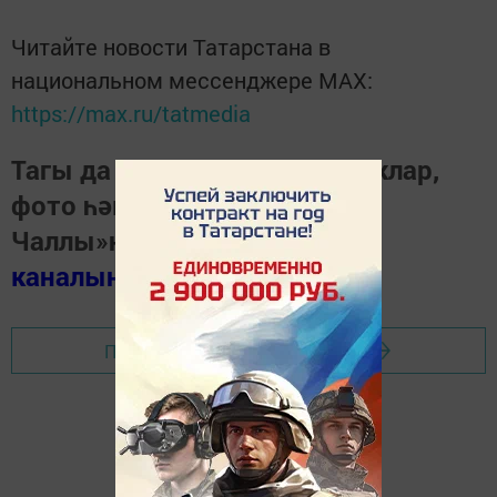
Читайте новости Татарстана в
национальном мессенджере MАХ:
https://max.ru/tatmedia
Тагы да кызыклырак яңалыклар,
фото һәм видеолар «Шәһри
Чаллы»ның
MAX
каналында
(язылыгыз).
Перейти на страницу новости