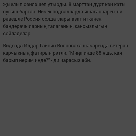
җыелып сөйләшеп утырды. 8 марттан дүрт көн каты
сугыш барган. Ничек подвалларда яшәгәннәрен, ни
рәвешле Россия солдатлары азат иткәнен,
бандерачыларның талаганын, кансызлыгын
сөйләделәр.
Видеода Илдар Гайсин Волноваха шәһәрендә ветеран
карчыкның фатирын рәтли. "Миңа инде 88 яшь, кая
барып йөрим инде?" - ди чарасыз әби.