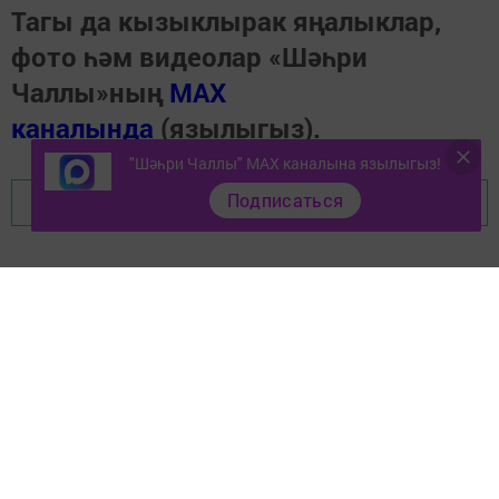
Тагы да кызыклырак яңалыклар,
фото һәм видеолар «Шәһри
Чаллы»ның
MAX
каналында
(язылыгыз).
"Шәһри Чаллы" MAX каналына язылыгыз!
Подписаться
Перейти на страницу новости