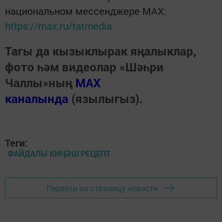
национальном мессенджере MАХ:
https://max.ru/tatmedia
Тагы да кызыклырак яңалыклар,
фото һәм видеолар «Шәһри
Чаллы»ның
MAX
каналында
(язылыгыз).
Теги:
ФАЙДАЛЫ КИҢӘШ РЕЦЕПТ
Перейти на страницу новости