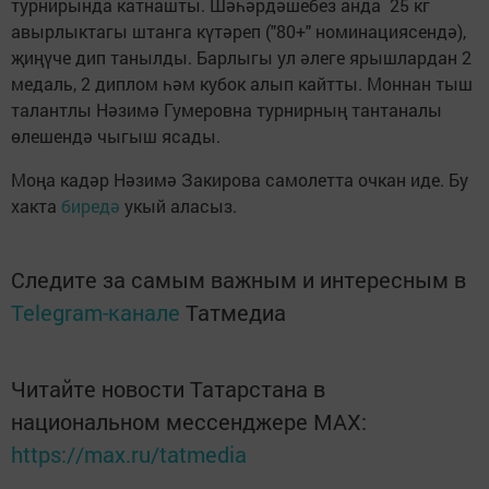
турнирында катнашты. Шәһәрдәшебез анда 25 кг
авырлыктагы штанга күтәреп ("80+" номинациясендә),
җиңүче дип танылды. Барлыгы ул әлеге ярышлардан 2
медаль, 2 диплом һәм кубок алып кайтты. Моннан тыш
талантлы Нәзимә Гумеровна турнирның тантаналы
өлешендә чыгыш ясады.
Моңа кадәр Нәзимә Закирова самолетта очкан иде. Бу
хакта
биредә
укый аласыз.
Следите за самым важным и интересным в
Telegram-канале
Татмедиа
Читайте новости Татарстана в
национальном мессенджере MАХ:
https://max.ru/tatmedia