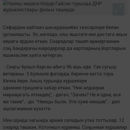
Сәфәрдән кайткач шәһәрдәшебез тәэсирләре белән
уртаклашты. Ул, нигездә, олы яшьтәге ике дистәгә якын
кешегә ярдәм иткән. Снарядлар төшеп җимергәннән
соң, бандерачы-мародерлар да картларның йортларын
яшәмәслек хәлгә китергән.
- Соңгы булып барган әбигә 96 яшь иде. Үзе сугыш
ветераны. 3 бүлмәле фатирда, беренче катта тора.
Көчкә йөри. Аның турында күршеләре
администрациягә хәбәр иткән. "Ник алданрак
мөрәҗәгать итмәдең", - дигәч, “Зачем? Не я одна, все
же такие”, - ди. “Немцы были. Эти хуже немцев”, - дип
эшләгәнемне күзәтте.
Мин шунда чагында армия складын утка тоттылар. 12
снаряд төшкән. Коточкыч күренеш. Соңыннан күршеләр