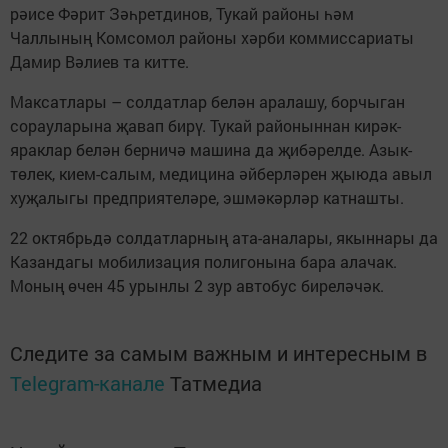
рәисе Фәрит Зәһретдинов, Тукай районы һәм
Чаллының Комсомол районы хәрби коммиссариаты
Дамир Вәлиев та китте.
Максатлары – солдатлар белән аралашу, борчыган
сорауларына җавап бирү. Тукай районыннан кирәк-
яраклар белән берничә машина да җибәрелде. Азык-
төлек, кием-салым, медицина әйберләрен җыюда авыл
хуҗалыгы предприятеләре, эшмәкәрләр катнашты.
22 октябрьдә солдатларның ата-аналары, якыннары да
Казандагы мобилизация полигонына бара алачак.
Моның өчен 45 урынлы 2 зур автобус биреләчәк.
Следите за самым важным и интересным в
Telegram-канале
Татмедиа