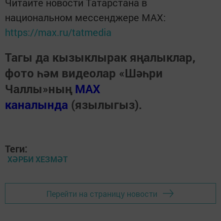
Читайте новости Татарстана в
национальном мессенджере MАХ:
https://max.ru/tatmedia
Тагы да кызыклырак яңалыклар,
фото һәм видеолар «Шәһри
Чаллы»ның
MAX
каналында
(язылыгыз).
Теги:
ХӘРБИ ХЕЗМӘТ
Перейти на страницу новости