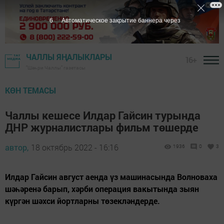
5
Автоматическое закрытие баннера через
ЧАЛЛЫ ЯҢАЛЫКЛАРЫ
16+
"Шәһри Чаллы" газетасы
КӨН ТЕМАСЫ
Чаллы кешесе Илдар Гайсин турында
ДНР журналистлары фильм төшерде
автор,
18 октябрь 2022 - 16:16
1936
0
3
Илдар Гайсин август аенда үз машинасында Волноваха
шәһәренә барып, хәрби операция вакытында зыян
күргән шәхси йортларны төзекләндерде.