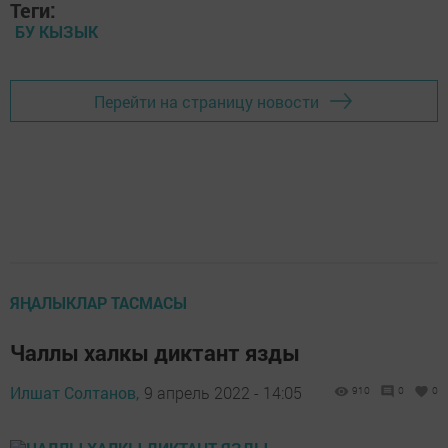
Теги:
БУ КЫЗЫК
Перейти на страницу новости
ЯҢАЛЫКЛАР ТАСМАСЫ
Чаллы халкы диктант язды
Илшат Солтанов,
9 апрель 2022 - 14:05
910
0
0