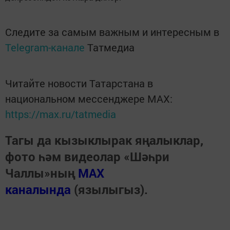
Следите за самым важным и интересным в
Telegram-канале
Татмедиа
Читайте новости Татарстана в
национальном мессенджере MАХ:
https://max.ru/tatmedia
Тагы да кызыклырак яңалыклар,
фото һәм видеолар «Шәһри
Чаллы»ның
MAX
каналында
(язылыгыз).