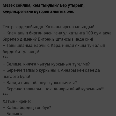
Мәзәк сөйлим, кем тыңлый? Бер утырып,
күңелләрегезне күтәреп алыгыз әле.
Театр гардеробында. Хатыны иренә ысылдый:
– Кием алып биргән өчен генә ул хатынга 100 сум акча
бирәләр димени? Бигрәк ыштансыз инде син!
– Тавышланма, карчык. Кара, нинди яхшы тун алып
бирде бит ул сиңа!
***
– Сәлимә, кияүгә чыгуы куркыныч түгелме?
– Беренче тапкыр куркыныч. Аннары көн саен да
чыгарга була!
– Вәли, ә сиңа өйләнүе куркынычмы?
– Беренче тапкыры – юк. Аннары ай-яй куркыныч!!!
***
Хатын - иренә:
– Кайда йөрдең төн буе?
– Балыкта.