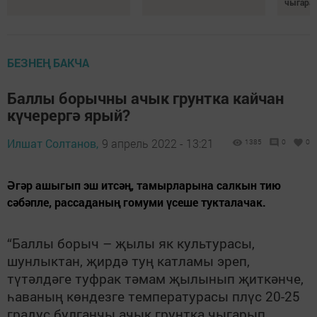
чыгара
БЕЗНЕҢ БАКЧА
Баллы борычны ачык грунтка кайчан
күчерергә ярый?
Илшат Солтанов,
9 апрель 2022 - 13:21
1385
0
0
Әгәр ашыгып эш итсәң, тамырларына салкын тию
сәбәпле, рассаданың гомуми үсеше тукталачак.
“Баллы борыч – җылы як культурасы,
шунлыктан, җирдә туң катламы эреп,
түтәлдәге туфрак тәмам җылынып җиткәнче,
һаваның көндезге температурасы плүс 20-25
градус булганчы ачык грунтка чыгарып