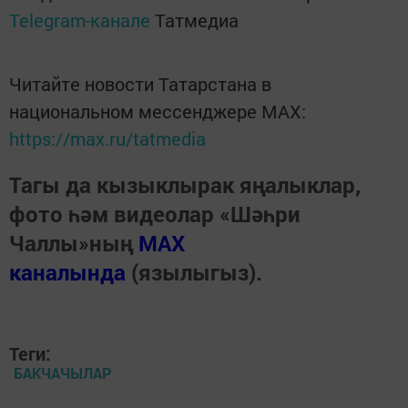
Telegram-канале
Татмедиа
Читайте новости Татарстана в
национальном мессенджере MАХ:
https://max.ru/tatmedia
Тагы да кызыклырак яңалыклар,
фото һәм видеолар «Шәһри
Чаллы»ның
MAX
каналында
(язылыгыз).
Теги:
БАКЧАЧЫЛАР