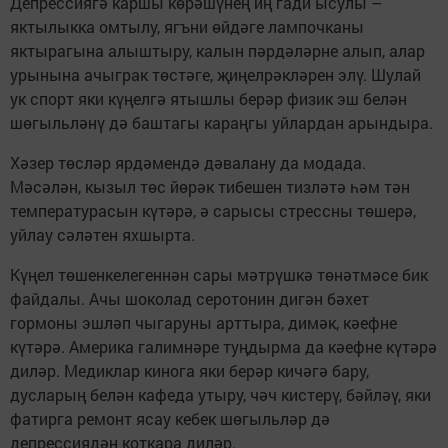
Депрессиягә каршы көрәшүнең иң гади ысулы –
яктылыкка омтылу, ягъни өйдәге лампочканы
яктырагына алыштыру, калын пәрдәләрне алып, алар
урынына ачыграк төстәге, җиңелрәкләрен элү. Шулай
ук спорт яки күңелгә ятышлы берәр физик эш белән
шөгыльләнү дә баштагы караңгы уйлардан арындыра.
Хәзер төсләр ярдәмендә дәвалану да модада.
Мәсәлән, кызыл төс йөрәк тибешен тизләтә һәм тән
температурасын күтәрә, ә сарысы стрессны төшерә,
уйлау сәләтен яхшырта.
Күңел төшенкелегеннән сары мәтрүшкә төнәтмәсе бик
файдалы. Ачы шоколад серотонин дигән бәхет
гормоны эшләп чыгаруны арттыра, димәк, кәефне
күтәрә. Америка галимнәре туңдырма да кәефне күтәрә
диләр. Медиклар кинога яки берәр кичәгә бару,
дусларың белән кафеда утыру, чәч кистерү, бәйләү, яки
фатирга ремонт ясау кебек шөгыльләр дә
депрессиядән коткара диләр.