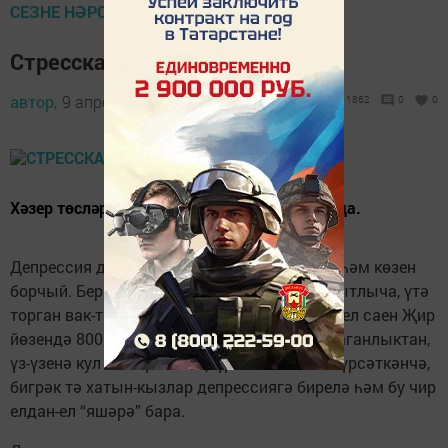
СЕЗНЕ НӘРСӘ БОРЧЫЙ?
Стресска бирешмим дисәң...
автор,
9 апрель 2022 - 17:52
1862
0
0
Хәзер төсләр ярдәмендә дәвалану да модада.
Депрессия дигән чир кешене гадәттә язын һәм көзен
борчый. Берәүләр моны бу чир түгел, ә вакытлыча, үтә
торган вак-төяк күренеш кенә диләр. Ләкин ел саен Җир
йөзендә 800 мең кеше аңа каршы тора алмаганлыктан,
үз-үзенә кул салырга мәҗбүр. Статистика күрсәткәнчә,
бигрәк тә хатын-кызлар депрессиягә бирелә һәм бу чир
елдан-ел “яшәрә” бара.