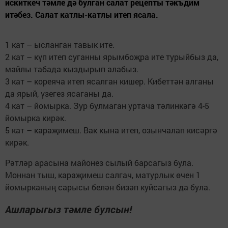
искиткеч тәмле дә булган салат рецепты тәкъдим
итәбез. Салат катлы-катлы итеп ясала.
1 кат – ысланган тавык ите.
2 кат – күп итеп суганны ярымбоҗра ите турыйбыз да,
майлы табада кыздырып алабыз.
3 кат – кореяча итеп ясалган кишер. Кибеттән алганы
да ярый, үзегез ясаганы да.
4 кат – йомырка. Зур булмаган уртача тәлинкәгә 4-5
йомырка кирәк.
5 кат – караҗимеш. Вак кына итеп, озынчалап кисәргә
кирәк.
Рәтләр арасына майонез сылый барсагыз була.
Моннан тыш, караҗимеш салгач, матурлык өчен 1
йомырканың сарысы белән бизәп куйсагыз да була.
Ашларыгыз тәмле булсын!