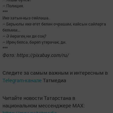
– Полиция.
***
Ике хатын-кыз сөйләшә.
– Берьюлы ике егет белән очрашам, кайсын сайларга
белмим...
– Ә йөрәгең ни ди соң?
– Ирең белсә, бәреп үтерәчәк, ди.
***
Фото: https://pixabay.com/ru/
Следите за самым важным и интересным в
Telegram-канале
Татмедиа
Читайте новости Татарстана в
национальном мессенджере MАХ:
https://max.ru/tatmedia