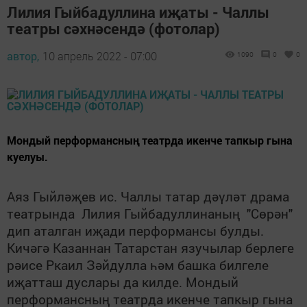
Лилия Гыйбадуллина иҗаты - Чаллы
театры сәхнәсендә (фотолар)
автор,
10 апрель 2022 - 07:00
1090
0
0
Мондый перформансның театрда икенче тапкыр гына
куелуы.
Аяз Гыйләҗев ис. Чаллы татар дәүләт драма
театрында Лилия Гыйбадуллинаның "Сөрән"
дип аталган иҗади перформансы булды.
Кичәгә Казаннан Татарстан язучылар берлеге
рәисе Ркаил Зәйдулла һәм башка билгеле
иҗатташ дуслары да килде. Мондый
перформансның театрда икенче тапкыр гына