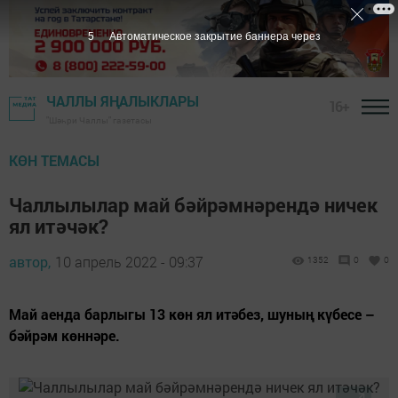
4
Автоматическое закрытие баннера через
ЧАЛЛЫ ЯҢАЛЫКЛАРЫ
16+
"Шәһри Чаллы" газетасы
КӨН ТЕМАСЫ
Чаллылылар май бәйрәмнәрендә ничек
ял итәчәк?
автор,
10 апрель 2022 - 09:37
1352
0
0
Май аенда барлыгы 13 көн ял итәбез, шуның күбесе –
бәйрәм көннәре.