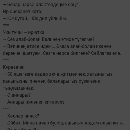
– Берәр нәрсә эләктердеңме соң?
Ир сискәнеп китә:
– Юк бугай... Юк дип уйлыйм.
***
Укытучы – ир-атка:
– Сез алай-болай Вәлинең әтисе түгелме?
– Вәлинең әтисе идем... Әмма алай-болай икәнен
беренче ишетүем. Сезгә нәрсә билгеле? Сөйләгез әле.
***
Күрәзәче:
– 50 яшегезгә кадәр акча җитмәячәк, хатыныгыз
каныгызны эчәчәк, балаларыгыз сүзегезне
тыңламаячак.
– Ә аннары?
– Аннары ияләнеп китәрсез.
***
– Хәлләр ничек?
– Әйбәт. Миңа начар булса, ашыгыч ярдәм алып китә.
– Яхшы булса?