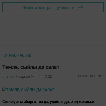
Перейти на страницу новости
КИҢӘШ-ТАБЫШ
Тәмле, сыйлы да салат
автор,
9 апрель 2022 - 12:00
1040
0
1
Сезнең игътибарга тиз дә, уңайлы да, ә иң мөһим,е