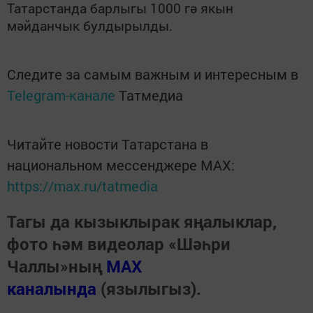
Татарстанда барлыгы 1000 гә якын
мәйданчык булдырылды.
Следите за самым важным и интересным в
Telegram-канале
Татмедиа
Читайте новости Татарстана в
национальном мессенджере MАХ:
https://max.ru/tatmedia
Тагы да кызыклырак яңалыклар,
фото һәм видеолар «Шәһри
Чаллы»ның
MAX
каналында
(язылыгыз).