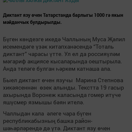
Диктант язу өчен Татарстанда барлыгы 1000 гә якын
мәйданчык булдырылды.
Бүген көндезге икедә Чаллының Муса Җәлил
исемендәге үзәк китапханәсендә “Тоталь
диктант” чарасы үтте. Ул ел да россияүләм
мәгариф акциясе кысаларында оештырыла.
Анда теләге булган һәркем катнаша ала.
Быел диктант өчен язучы Марина Степнова
хикәясеннән өзек алынды. Текстта 19 гасыр
ахырында Воронеж каласында гомер итүче
яшүсмер язмышы бәян ителә.
Чаллыдан кала әлеге чара бүген
республикабызның башка район-
шәһәрләрендә дә үтә. Диктант язу өчен