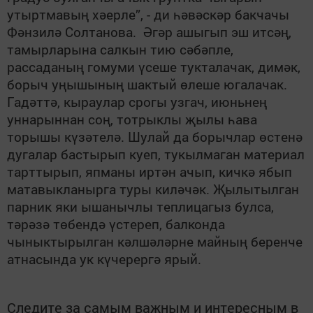
утыртмавың хәерле”, - ди һәвәскәр бакчачы
Фәнзилә Солтанова. Әгәр ашыгып эш итсәң,
тамырларына салкын тию сәбәпле,
рассаданың гомуми үсеше тукталачак, димәк,
борыч уңышының шактый өлеше югалачак.
Гадәттә, кыраулар срогы узгач, июньнең
уннарыннан соң, тотрыклы җылы һава
торышы күзәтелә. Шулай да борычлар өстенә
дугалар бастырып куеп, тукылмаган материал
тарттырып, япманы иртән ачып, кичкә ябып
матавыкланырга туры киләчәк. Җылытылган
парник яки ышанычлы теплицагыз булса,
тәрәзә төбендә үстереп, балконда
чыныктырылган кәлшәләрне майның беренче
атнасында ук күчерергә ярый.
Следите за самым важным и интересным в