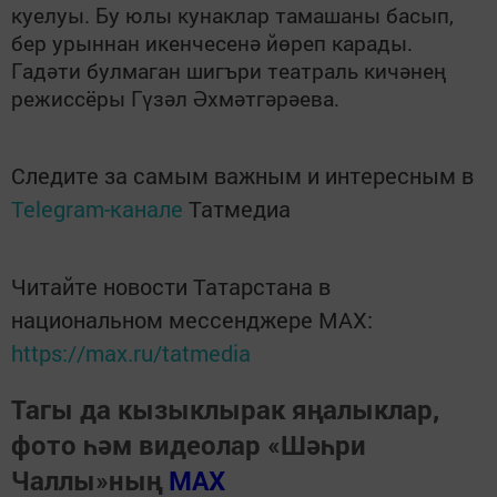
куелуы. Бу юлы кунаклар тамашаны басып,
бер урыннан икенчесенә йөреп карады.
Гадәти булмаган шигъри театраль кичәнең
режиссёры Гүзәл Әхмәтгәрәева.
Следите за самым важным и интересным в
Telegram-канале
Татмедиа
Читайте новости Татарстана в
национальном мессенджере MАХ:
https://max.ru/tatmedia
Тагы да кызыклырак яңалыклар,
фото һәм видеолар «Шәһри
Чаллы»ның
MAX