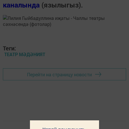
каналында
(язылыгыз).
Теги:
ТЕАТР МӘДӘНИЯТ
Перейти на страницу новости