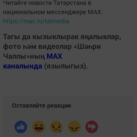
Читайте новости Татарстана в
национальном мессенджере MАХ:
https://max.ru/tatmedia
Тагы да кызыклырак яңалыклар,
фото һәм видеолар «Шәһри
Чаллы»ның
MAX
каналында
(язылыгыз).
Оставляйте реакции