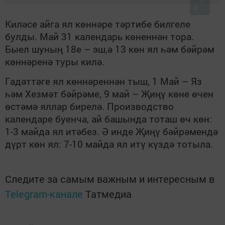
Киләсе айга ял көннәре тәртибе билгеле
булды. Май 31 календарь көненнән тора.
Быел шуның 18е – эш,ә 13 көн ял һәм бәйрәм
көннәренә туры килә.
Гадәттәге ял көннәреннән тыш, 1 Май – Яз
һәм Хезмәт бәйрәме, 9 май – Җиңү көне өчен
өстәмә яллар бирелә. Производство
календаре буенча, ай башында тоташ өч көн:
1-3 майда ял итәбез. Ә инде Җиңү бәйрәмендә
дүрт көн ял: 7-10 майда ял итү күздә тотыла.
Следите за самым важным и интересным в
Telegram-канале
Татмедиа