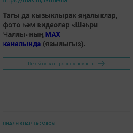
Тагы да кызыклырак яңалыклар,
фото һәм видеолар «Шәһри
Чаллы»ның
MAX
каналында
(язылыгыз).
Перейти на страницу новости
ЯҢАЛЫКЛАР ТАСМАСЫ