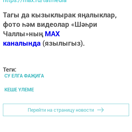
Тагы да кызыклырак яңалыклар,
фото һәм видеолар «Шәһри
Чаллы»ның
MAX
каналында
(язылыгыз).
Теги:
СУ ЕЛГА ФАҖИГА
КЕШЕ ҮЛЕМЕ
Перейти на страницу новости