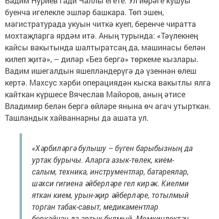
Вадим Нуриев гади Чаллы егете. Ул йөрәге кушуы
буенча игелекле эшләр башкара. Төп эшен,
магистратурада укуын читкә куеп, беренче чиратта
мохтаҗларга ярдәм итә. Аның турында: «Тәүлекнең
кайсы вакытында шалтыратсаң да, машинасы белән
килеп җитә», – диләр «Без бергә» төркеме кызлары.
Вадим ишегалдын яшелләндерүгә дә үзеннән өлеш
кертә. Махсус хәрби операциядән кыска вакытлы ялга
кайткан күршесе Вячеслав Майоров, аның әтисе
Владимир белән бергә өйләре янына өч агач утырткан.
Ташландык хайваннарны да ашата ул.
«Хәрбиләргә булышу – бүген барыбызның да
уртак бурычы. Аларга азык-төлек, кием-
салым, техника, инструментлар, батареялар,
шәхси гигиена әйберләре гел кирәк. Киелми
яткан кием, урын-җир әйберләре, тотылмый
торган табак-савыт, медикаментлар
беркайчан да артык булмый. Мөмкинлектән