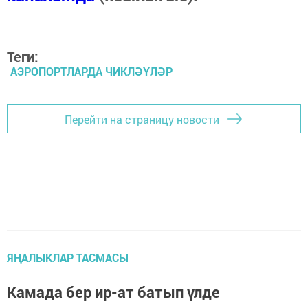
Теги:
АЭРОПОРТЛАРДА ЧИКЛӘҮЛӘР
Перейти на страницу новости
ЯҢАЛЫКЛАР ТАСМАСЫ
Камада бер ир-ат батып үлде