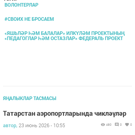
ВОЛОНТЕРЛАР
#СВОИХ НЕ БРОСАЕМ
«ЯШЬЛӘР ҺӘМ БАЛАЛАР» ИЛКҮЛӘМ ПРОЕКТЫНЫҢ
«ПЕДАГОГЛАР ҺӘМ ОСТАЗЛАР» ФЕДЕРАЛЬ ПРОЕКТ
ЯҢАЛЫКЛАР ТАСМАСЫ
Татарстан аэропортларында чикләүләр
автор,
23 июнь 2026 - 10:55
480
0
0