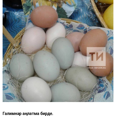
Галимнәр аңлатма бирде.