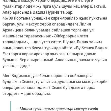
Чаллыда махсус хәрби операциядәге егетләргә
гуманитар ярдәм җыярга булышучы кешеләр шактый.
Алар арасында Вадим Нуриев та бар.
46/09 йортына урнашкан кирәк-яраклар җыю пунктына
баргач, улы махсус хәрби операциядәге Лилия
Аржанцева белән урамда сөйләшеп торганда ул
машинасы тәрәзәсеннән: «Әйберләрне илтеп
тапшырдым», – дип үтеп китте. Шунда Лилия ханым
аның волонтер булуы турында әйтте. «Бу безнең Вадим.
Егетләргә кирәк-яраклар җыярга, ташырга даими
булыша. Бер авырсынмый. Аллаһының рәхмәте яусын
үзенә», – диде.
Мин Вадимның үзе белән очрашып сөйләшергә
булдым. «Сезнең туганыгыз, дусларыгыз махсус хәрби
операция зонасындамы? Сезне бу адымга нәрсә
этәрде?» – дип сорадым.
– Минем туганнарым арасында махсус хәрби