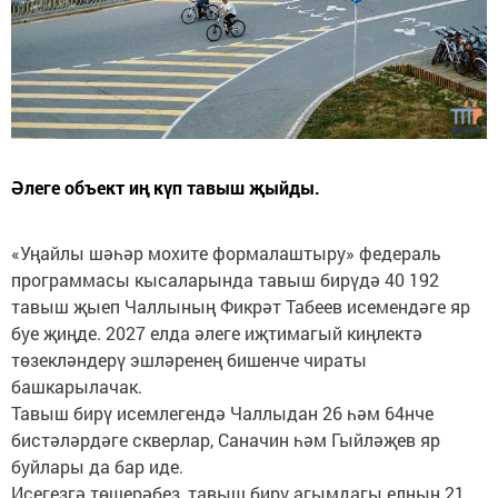
Әлеге объект иң күп тавыш җыйды.
«Уңайлы шәһәр мохите формалаштыру» федераль
программасы кысаларында тавыш бирүдә 40 192
тавыш җыеп Чаллының Фикрәт Табеев исемендәге яр
буе җиңде. 2027 елда әлеге иҗтимагый киңлектә
төзекләндерү эшләренең бишенче чираты
башкарылачак.
Тавыш бирү исемлегендә Чаллыдан 26 һәм 64нче
бистәләрдәге скверлар, Саначин һәм Гыйләҗев яр
буйлары да бар иде.
Исегезгә төшерәбез, тавыш бирү агымдагы елның 21