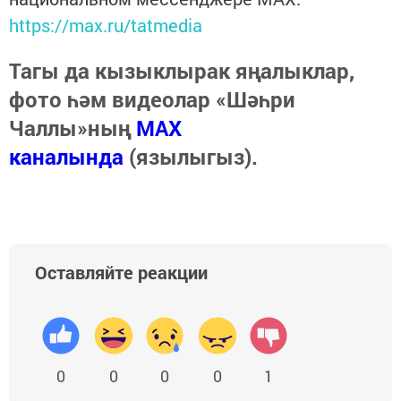
https://max.ru/tatmedia
Тагы да кызыклырак яңалыклар,
фото һәм видеолар «Шәһри
Чаллы»ның
MAX
каналында
(язылыгыз).
Оставляйте реакции
0
0
0
0
1