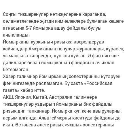
Соңгы тикшеренүләр нәтиҗәләренә караганда,
сәламәтлегендә җитди кимчелекләре булмаган кешегә
атнасына 5-7 йомырка ашау файдалы булуы
ачыкланды.
Йомырканы куркыныч ризыкка әверелдерүдә
кайчандыр Американың популяр журналлары, күрәсең,
үз мәнфәгатьләрендә, күп көч куйган. Ә фән нигезле
дәлилләре белән йомырканын файдасын ачыклап
бетермәгән.
Хәзер галимнәр йомырканың холестеринны күтәрүен
фән нигезендә расламаган. Бу хакта «Российская
газета» хәбәр итте.
АКШ, Япония, Кытай, Австралия галимнәре
тикшеренүләр уздырып йомырканы бик файдалы
ризык дип тапканнар. Йомырка күп кенә авыруларны,
аерым алганда, Альцгеймерны кисәтүдә файдалы да
икән. Өстәвенә әлеге ризык «яхшы» холестеринны