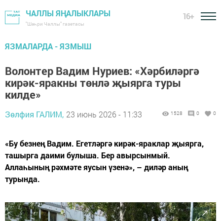
ЧАЛЛЫ ЯҢАЛЫКЛАРЫ
16+
"Шәһри Чаллы" газетасы
ЯЗМАЛАРДА - ЯЗМЫШ
Волонтер Вадим Нуриев: «Хәрбиләргә
кирәк-яракны төнлә җыярга туры
килде»
Зөлфия ГАЛИМ,
23 июнь 2026 - 11:33
1528
0
0
«Бу безнең Вадим. Егетләргә кирәк-яраклар җыярга,
ташырга даими булыша. Бер авырсынмый.
Аллаһының рәхмәте яусын үзенә», – диләр аның
турында.