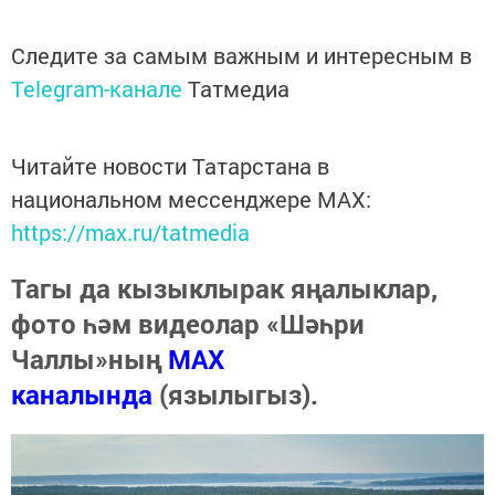
Следите за самым важным и интересным в
Telegram-канале
Татмедиа
Читайте новости Татарстана в
национальном мессенджере MАХ:
https://max.ru/tatmedia
Тагы да кызыклырак яңалыклар,
фото һәм видеолар «Шәһри
Чаллы»ның
MAX
каналында
(язылыгыз).