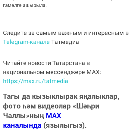
гамәлгә ашырыла.
Следите за самым важным и интересным в
Telegram-канале
Татмедиа
Читайте новости Татарстана в
национальном мессенджере MАХ:
https://max.ru/tatmedia
Тагы да кызыклырак яңалыклар,
фото һәм видеолар «Шәһри
Чаллы»ның
MAX
каналында
(язылыгыз).