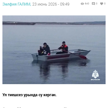
Зөлфия ГАЛИМ,
23 июнь 2026 - 09:49
640
0
0
Ул тиешсез урында су кергән.