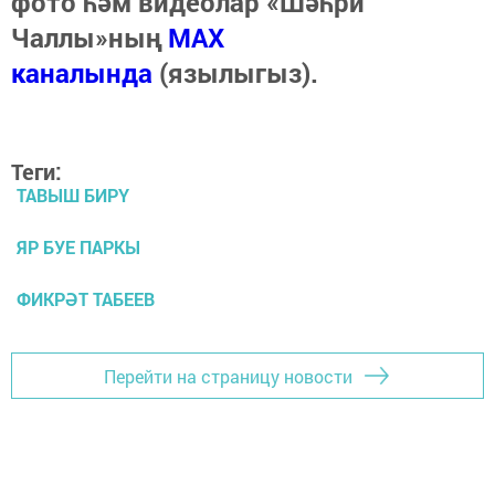
фото һәм видеолар «Шәһри
Чаллы»ның
MAX
каналында
(язылыгыз).
Теги:
ТАВЫШ БИРҮ
ЯР БУЕ ПАРКЫ
ФИКРӘТ ТАБЕЕВ
Перейти на страницу новости