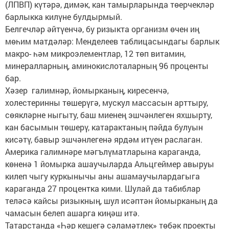
(ЛПВП) күтәрә, димәк, кан тамырларында төерчекләр
барлыкка килүне булдырмый.
Белгечләр әйтүенчә, бу ризыкта организм өчен иң
мөһим матдәләр: Менделеев таблицасындагы барлык
макро- һәм микроэлементлар, 12 төп витамин,
минералларның, аминокислоталарның 96 проценты
бар.
Хәзер галимнәр, йомырканың, киресенчә,
холестеринны төшерүгә, мускул массасын арттыру,
сөякләрне ныгыту, баш миенең эшчәнлеген яхшырту,
кан басымын төшерү, катарактаның пәйда булуын
кисәтү, бавыр эшчәнлегенә ярдәм итүен раслаган.
Америка галимнәре мәгълүматларына караганда,
көненә 1 йомырка ашаучыларда Альцгеймер авыруы
килеп чыгу куркынычы аны ашамаучылардагыга
караганда 27 процентка кими. Шулай да табиблар
теләсә кайсы ризыкның, шул исәптән йомырканың да
чамасын белеп ашарга киңәш итә.
Татарстанда «Һәр кешегә сәламәтлек» төбәк проекты