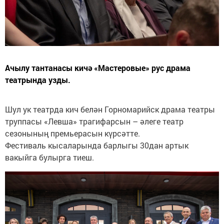
Ачылу тантанасы кичә «Мастеровые» рус драма
театрында узды.
Шул ук театрда кич белән Горномарийск драма театры
труппасы «Левша» трагифарсын – әлеге театр
сезонының премьерасын күрсәтте.
Фестиваль кысаларында барлыгы 30дан артык
вакыйга булырга тиеш.