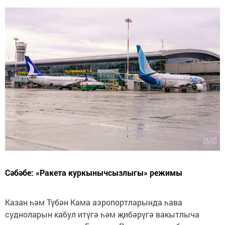
Сәбәбе: «Ракета куркынычсызлыгы» режимы
Казан һәм Түбән Кама аэропортларында һава
судноларын кабул итүгә һәм җибәрүгә вакытлыча