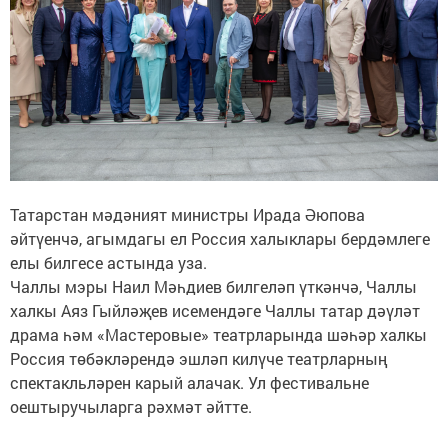
Татарстан мәдәният министры Ирада Әюпова
әйтүенчә, агымдагы ел Россия халыклары бердәмлеге
елы билгесе астында уза.
Чаллы мэры Наил Мәһдиев билгеләп үткәнчә, Чаллы
халкы Аяз Гыйләҗев исемендәге Чаллы татар дәүләт
драма һәм «Мастеровые» театрларында шәһәр халкы
Россия төбәкләрендә эшләп килүче театрларның
спектакльләрен карый алачак. Ул фестивальне
оештыручыларга рәхмәт әйтте.