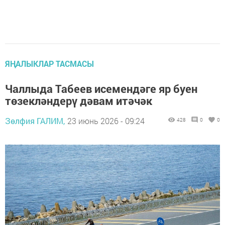
ЯҢАЛЫКЛАР ТАСМАСЫ
Чаллыда Табеев исемендәге яр буен
төзекләндерү дәвам итәчәк
Зөлфия ГАЛИМ,
23 июнь 2026 - 09:24
428
0
0