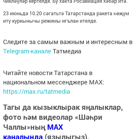
чикләүләр кертелде. Бу хакта Росавиация хәбәр итә.
23 июньдә 10.20 сәгатьтә Татарстанда ракета һөҗүм
итү куркынычы режимы игълан ителде.
Следите за самым важным и интересным в
Telegram-канале
Татмедиа
Читайте новости Татарстана в
национальном мессенджере MАХ:
https://max.ru/tatmedia
Тагы да кызыклырак яңалыклар,
фото һәм видеолар «Шәһри
Чаллы»ның
MAX
каналында
(язылыгыз).