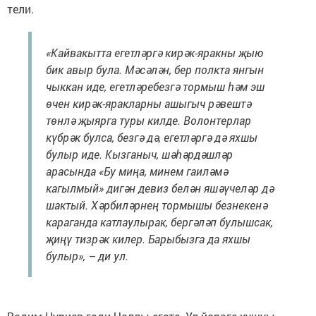
тели.
«Кайвакытта егетләргә кирәк-яракны җыю
бик авыр була. Мәсәлән, бер полкта янгын
чыккан иде, егетләребезгә тормыш һәм эш
өчен кирәк-яракларны ашыгыч рәвештә
төнлә җыярга туры килде. Волонтерлар
күбрәк булса, безгә дә, егетләргә дә яхшы
булыр иде. Кызганыч, шәһәрдәшләр
арасында «Бу миңа, минем гаиләмә
кагылмый» дигән девиз белән яшәүчеләр дә
шактый. Хәрбиләрнең тормышы безнекенә
караганда катлаулырак, бергәләп булышсак,
җиңү тизрәк килер. Барыбызга да яхшы
булыр», – ди ул.