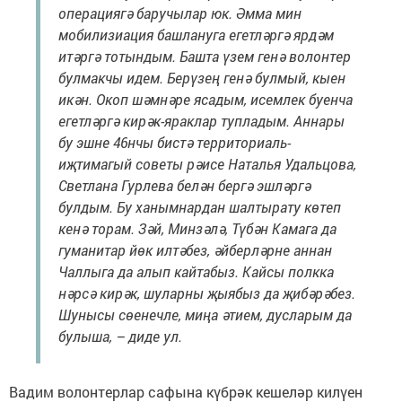
операциягә баручылар юк. Әмма мин
мобилизиация башлануга егетләргә ярдәм
итәргә тотындым. Башта үзем генә волонтер
булмакчы идем. Берүзең генә булмый, кыен
икән. Окоп шәмнәре ясадым, исемлек буенча
егетләргә кирәк-яраклар тупладым. Аннары
бу эшне 46нчы бистә территориаль-
иҗтимагый советы рәисе Наталья Удальцова,
Светлана Гурлева белән бергә эшләргә
булдым. Бу ханымнардан шалтырату көтеп
кенә торам. Зәй, Минзәлә, Түбән Камага да
гуманитар йөк илтәбез, әйберләрне аннан
Чаллыга да алып кайтабыз. Кайсы полкка
нәрсә кирәк, шуларны җыябыз да җибәрәбез.
Шунысы сөенечле, миңа әтием, дусларым да
булыша, – диде ул.
Вадим волонтерлар сафына күбрәк кешеләр килүен