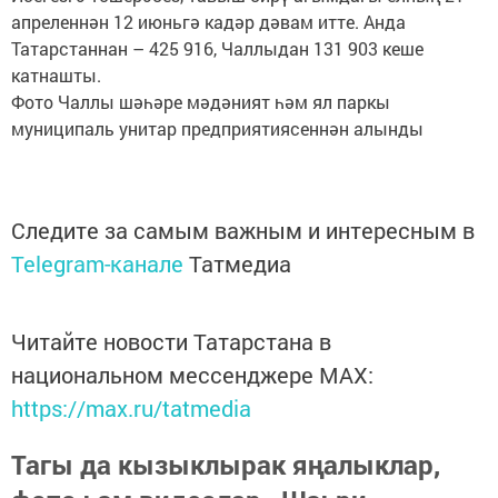
апреленнән 12 июньгә кадәр дәвам итте. Анда
Татарстаннан – 425 916, Чаллыдан 131 903 кеше
катнашты.
Фото Чаллы шәһәре мәдәният һәм ял паркы
муниципаль унитар предприятиясеннән алынды
Следите за самым важным и интересным в
Telegram-канале
Татмедиа
Читайте новости Татарстана в
национальном мессенджере MАХ:
https://max.ru/tatmedia
Тагы да кызыклырак яңалыклар,