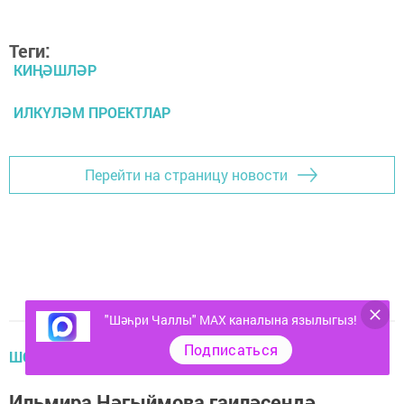
Теги:
КИҢӘШЛӘР
ИЛКҮЛӘМ ПРОЕКТЛАР
Перейти на страницу новости
"Шәһри Чаллы" MAX каналына язылыгыз!
Подписаться
ШОУ-БИЗНЕС
Ильмира Нәгыймова гаиләсендә