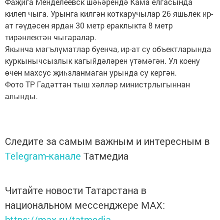
Фаҗига Менделеевск шәһәрендә Кама елгасында
килеп чыга. Урынга килгән коткаручылар 26 яшьлек ир-
ат гәүдәсен ярдан 30 метр ераклыкта 8 метр
тирәнлектән чыгаралар.
Якынча мәгълүматлар буенча, ир-ат су объектларында
куркынычсызлык кагыйдәләрен үтәмәгән. Ул коену
өчен махсус җиһзланмаган урында су кергән.
Фото ТР Гадәттән тыш хәлләр министрлыгыннан
алынды.
Следите за самым важным и интересным в
Telegram-канале
Татмедиа
Читайте новости Татарстана в
национальном мессенджере MАХ:
https://max.ru/tatmedia