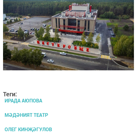
Теги:
ИРАДА АЮПОВА
МӘДӘНИЯТ ТЕАТР
ОЛЕГ КИНҖӘГУЛОВ