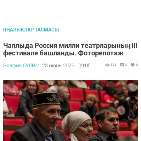
ЯҢАЛЫКЛАР ТАСМАСЫ
Чаллыда Россия милли театрларының III
фестивале башланды. Фоторепотаж
Зөлфия ГАЛИМ,
23 июнь 2026 - 09:05
398
0
0