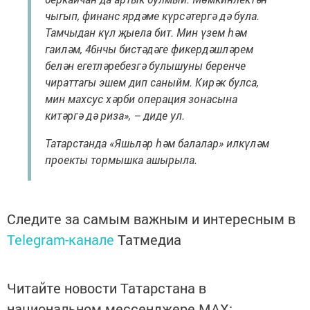
чыгып, финанс ярдәме күрсәтергә дә була.
Тамчыдан күл җыела бит. Мин үзем һәм
гаиләм, 46нчы бистәдәге фикердәшләрем
белән егетләребезгә булышуны беренче
чираттагы эшем дип саныйм. Кирәк булса,
мин махсус хәрби операция зонасына
китәргә дә риза», – диде ул.
Татарстанда «Яшьләр һәм балалар» илкүләм
проекты тормышка ашырыла.
Следите за самым важным и интересным в
Telegram-канале
Татмедиа
Читайте новости Татарстана в
национальном мессенджере MАХ: