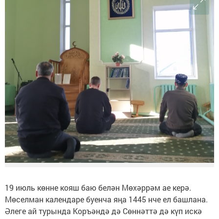
19 июль көнне кояш баю белән Мөхәррәм ае керә.
Мөселман календаре буенча яңа 1445 нче ел башлана.
Әлеге ай турында Коръәндә дә Сөннәттә дә күп искә