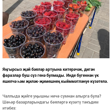
Яңгырсыз җәй бәяләр артуына китерәчәк, дигән
фаразлар буш сүз генә булмады. Инде бүгеннән үк
яшелчә һәм җиләк-җимешнең кыйммәтләнүе күзәтелә.
Чаллыда җәйге уңышны ничә сумнан алырга була?
Шәһәр базарларындагы бәяләргә күзәтү тәкъдим
итәбез: