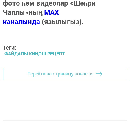
фото һәм видеолар «Шәһри
Чаллы»ның
MAX
каналында
(язылыгыз).
Теги:
ФАЙДАЛЫ КИҢӘШ РЕЦЕПТ
Перейти на страницу новости