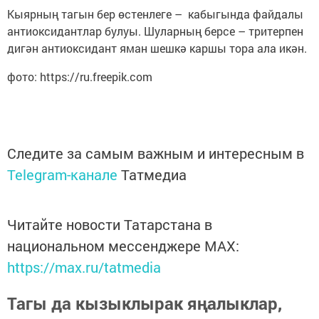
Кыярның тагын бер өстенлеге – кабыгында файдалы
антиоксидантлар булуы. Шуларның берсе – тритерпен
дигән антиоксидант яман шешкә каршы тора ала икән.
фото: https://ru.freepik.com
Следите за самым важным и интересным в
Telegram-канале
Татмедиа
Читайте новости Татарстана в
национальном мессенджере MАХ:
https://max.ru/tatmedia
Тагы да кызыклырак яңалыклар,