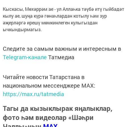
Кыскасы, Мөхәррәм ае - ул Аллаһка тәүбә итү гыйбадәт
кылу ае, шуңа күрә гөнаһлардан котылу һәм зур
әҗерләргә ирешү мөмкинлеген кулыгыздан
ычкындырмагыз.
Следите за самым важным и интересным в
Telegram-канале
Татмедиа
Читайте новости Татарстана в
национальном мессенджере MАХ:
https://max.ru/tatmedia
Тагы да кызыклырак яңалыклар,
фото һәм видеолар «Шәһри
Чаллы»ның
MAX