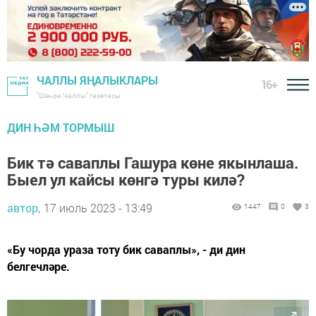
ЧАЛЛЫ ЯҢАЛЫКЛАРЫ
16+
"Шәһри Чаллы" газетасы
ДИН ҺӘМ ТОРМЫШ
Бик тә саваплы Гашура көне якынлаша.
Быел ул кайсы көнгә туры килә?
автор,
17 июль 2023 - 13:49
1447
0
3
«Бу чорда ураза тоту бик саваплы», - ди дин
белгечләре.