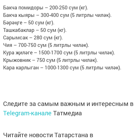
Бакча помидоры – 200-250 сум (кг).
Бакча кыяры – 300-400 сум (5 литрлы чиләк).
Бәрәңге – 50 сум (кг).
Ташкабаклар – 50 сум (кг).
Сарымсак – 280 сум (кг).
Чия – 700-750 сум (5 литрлы чиләк).
Кура җиләге – 1500-1700 сум (5 литрлы чиләк).
Крыжовник – 750 сум (5 литрлы чиләк).
Кара карлыган – 1000-1300 сум (5 литрлы чиләк).
Следите за самым важным и интересным в
Telegram-канале
Татмедиа
Читайте новости Татарстана в