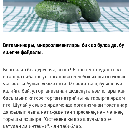
Витаминнары, микроэлементлары бик аз булса да, бу
яшелчә файдалы.
Белгечләр белдерүенчә, кыяр 95 процент судан тора
һәм шул сәбәпле ул организм өчен бик яхшы сыеклык
чыганагы булып хезмәт итә. Моннан тыш, бу яшелчә
калийга бай, ул организмнан шешенүгә һәм югары кан
басымына китерә торган натрийны чыгарырга ярдәм
итә. Шулай ук кыяр ярдәмендә организмнан токсиннар
да юылып чыга, нәтиҗәдә тән тиресенең һәм чәчнең
торышы яхшыра. "Өстәвенә кыяр ашаучылар эч
катудан да интекми", - ди табиблар.