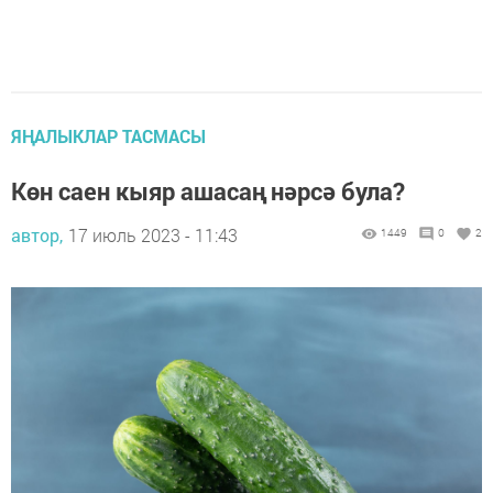
ЯҢАЛЫКЛАР ТАСМАСЫ
Көн саен кыяр ашасаң нәрсә була?
автор,
17 июль 2023 - 11:43
1449
0
2