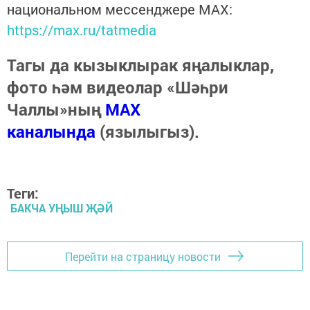
национальном мессенджере MАХ:
https://max.ru/tatmedia
Тагы да кызыклырак яңалыклар,
фото һәм видеолар «Шәһри
Чаллы»ның
MAX
каналында
(язылыгыз).
Теги:
БАКЧА УҢЫШ ҖӘЙ
Перейти на страницу новости