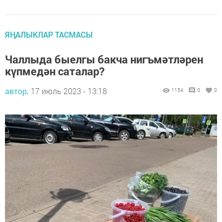
ЯҢАЛЫКЛАР ТАСМАСЫ
Чаллыда быелгы бакча нигъмәтләрен
күпмедән саталар?
автор,
17 июль 2023 - 13:18
1154
0
0