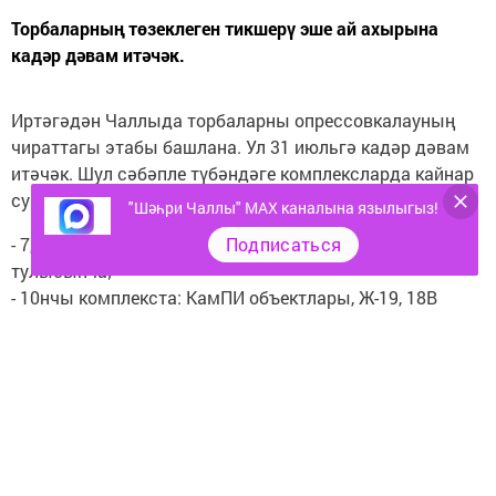
Торбаларның төзеклеген тикшерү эше ай ахырына
кадәр дәвам итәчәк.
Иртәгәдән Чаллыда торбаларны опрессовкалауның
чираттагы этабы башлана. Ул 31 июльгә кадәр дәвам
итәчәк. Шул сәбәпле түбәндәге комплексларда кайнар
су бирү туктатылачак:
"Шәһри Чаллы" MAX каналына язылыгыз!
Подписаться
- 7, 8, 9, 11, 15, 16, 17, 18, 31, 56, 58нче комплексларда
тулысынча;
- 10нчы комплекста: КамПИ объектлары, Ж-19, 18В
(Б-19), 18Е (И-19), 20Г (Б-25/1) йортларында;
- 14нче комплекста: 14/05 (бл. А, Б, В, Г), 14/07, 14/08,
14/08А, 14/09, 14/10, 42, 42А, 42Б, 42В, 42Д
йортларында, «Расстал» бинасы, «Апельсин» сәүдә
үзәгендә;
- 19нчы комплекста: «Sunrise City, «Сердце города»
торак комплексларында, 19/01 йортында.