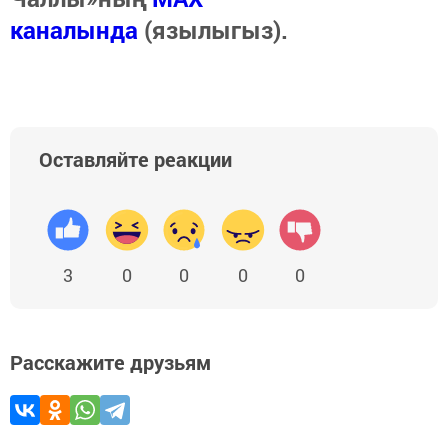
каналында
(язылыгыз).
Оставляйте реакции
3
0
0
0
0
Расскажите друзьям