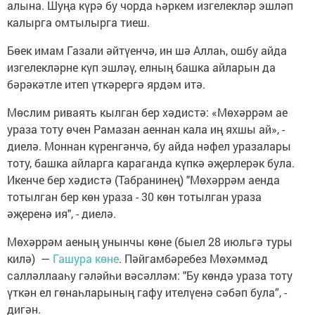
алына. Шуңа күрә бу чорда һәркем изгелекләр эшләп
калырга омтылырга тиеш.
Бөек имам Газали әйтүенчә, ин шә Аллаһ, ошбу айда
изгелекләрне күп эшләү, елның башка айларын да
бәрәкәтле итеп үткәрергә ярдәм итә.
Мөслим риваять кылган бер хәдистә: «Мөхәррәм ае
ураза тоту өчен Рамазан аеннан кала иң яхшы ай», -
диелә. Моннан күренгәнчә, бу айда нәфел уразалары
тоту, башка айларга караганда күпкә әҗерлерәк була.
Икенче бер хәдистә (Табранинең) "Мөхәррәм аенда
тотылган бер көн ураза - 30 көн тотылган ураза
әҗеренә ия", - диелә.
Мөхәррәм аеның унынчы көне (быел 28 июльгә туры
килә) —
Гашура көне
. Пәйгамбәребез Мөхәммәд
салләллааһу гәләйһи вәсәлләм: "Бу көндә ураза тоту
үткән ел гөнаһларының гафу ителүенә сәбәп була”, -
дигән.