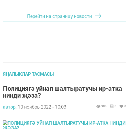
Перейти на страницу новости
ЯҢАЛЫКЛАР ТАСМАСЫ
Полициягә уйнап шалтыратучы ир-атка
нинди җәза?
автор,
10 ноябрь 2022 - 10:03
996
0
0