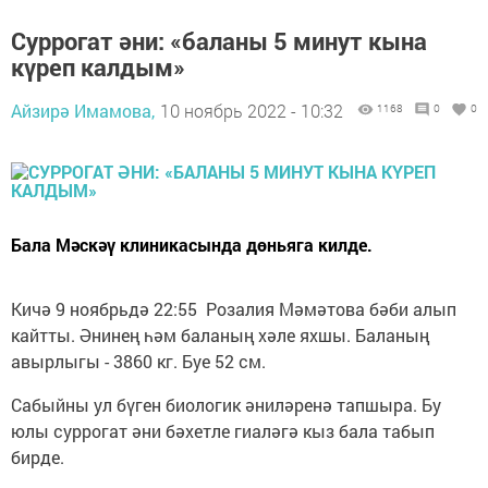
Суррогат әни: «баланы 5 минут кына
күреп калдым»
Айзирә Имамова,
10 ноябрь 2022 - 10:32
1168
0
0
Бала Мәскәү клиникасында дөньяга килде.
Кичә 9 ноябрьдә 22:55 Розалия Мәмәтова бәби алып
кайтты. Әнинең һәм баланың хәле яхшы. Баланың
авырлыгы - 3860 кг. Буе 52 см.
Сабыйны ул бүген биологик әниләренә тапшыра. Бу
юлы суррогат әни бәхетле гиаләгә кыз бала табып
бирде.