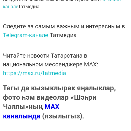
канале
Татмедиа
Следите за самым важным и интересным в
Telegram-канале
Татмедиа
Читайте новости Татарстана в
национальном мессенджере MАХ:
https://max.ru/tatmedia
Тагы да кызыклырак яңалыклар,
фото һәм видеолар «Шәһри
Чаллы»ның
MAX
каналында
(язылыгыз).