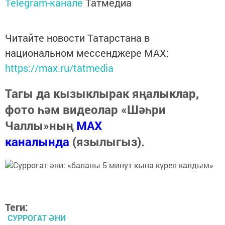
Telegram-канале
Татмедиа
Читайте новости Татарстана в
национальном мессенджере MАХ:
https://max.ru/tatmedia
Тагы да кызыклырак яңалыклар,
фото һәм видеолар «Шәһри
Чаллы»ның
MAX
каналында
(язылыгыз).
Теги:
СУРРОГАТ ӘНИ