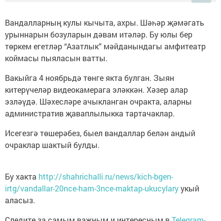
Вандалларның кулы кычыта, ахры. Шәһәр җәмәгать
урыннарын бозуларын дәвам итәләр. Бу юлы бер
төркем егетләр “Азатлык” мәйданындагы амфитеатр
коймасы пыяласын ватты.
Вакыйга 4 ноябрьдә төнге якта булган. Зыян
китерүчеләр видеокамерага эләккән. Хәзер алар
эзләүдә. Шәхесләре ачыкланган очракта, аларны
административ җаваплылыкка тартачаклар.
Исегезгә төшерәбез, быел вандаллар белән андый
очраклар шактый булды.
Бу хакта
http://shahrichalli.ru/news/kich-bgen-
irtg/vandallar-20nce-ham-3nce-maktap-ukucylary
укый
аласыз.
Следите за самым важным и интересным в
Telegram-