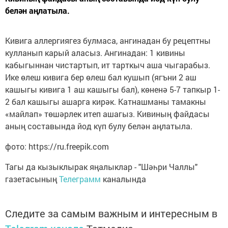
белән аңлатыла.
Кивига аллергиягез булмаса, ангинадан бу рецептны
кулланып карый аласыз. Ангинадан: 1 кивины
кабыгыннан чистартып, ит тарткыч аша чыгарабыз.
Ике өлеш кивига бер өлеш бал кушып (ягъни 2 аш
кашыгы кивига 1 аш кашыгы бал), көненә 5-7 тапкыр 1-
2 бал кашыгы ашарга кирәк. Катнашманы тамакны
«майлап» төшәрлек итеп ашагыз. Кивиның файдасы
аның составында йод күп булу белән аңлатыла.
фото: https://ru.freepik.com
Тагы да кызыклырак яңалыклар - "Шәһри Чаллы"
газетасының
Телеграмм
каналында
Следите за самым важным и интересным в