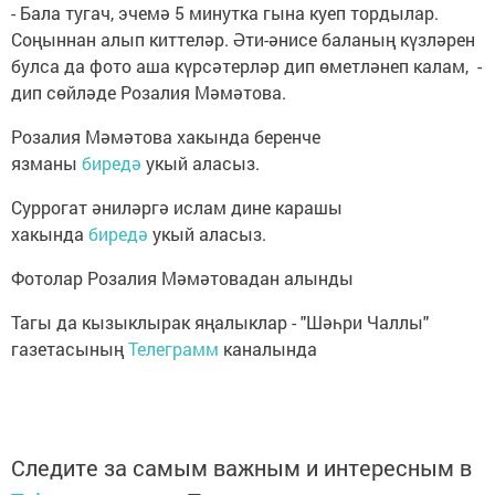
- Бала тугач, эчемә 5 минутка гына куеп тордылар.
Соңыннан алып киттеләр. Әти-әнисе баланың күзләрен
булса да фото аша күрсәтерләр дип өметләнеп калам, -
дип сөйләде Розалия Мәмәтова.
Розалия Мәмәтова хакында беренче
язманы
биредә
укый аласыз.
Суррогат әниләргә ислам дине карашы
хакында
биредә
укый аласыз.
Фотолар Розалия Мәмәтовадан алынды
Тагы да кызыклырак яңалыклар - "Шәһри Чаллы"
газетасының
Телеграмм
каналында
Следите за самым важным и интересным в