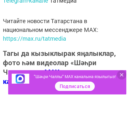
Telegram-канале
Татмедиа
Читайте новости Татарстана в
национальном мессенджере MАХ:
https://max.ru/tatmedia
Тагы да кызыклырак яңалыклар,
фото һәм видеолар «Шәһри
Чаллы»ның
MAX
"Шәһри Чаллы" MAX каналына язылыгыз!
каналында
(язылыгыз).
Подписаться
Теги:
ФАЙДАЛЫ КИҢӘШ РЕЦЕПТ