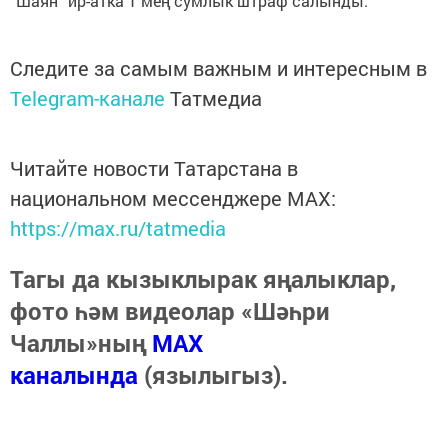
“Шаян” ир-атка 1 мең сумлык штраф салынды.
Следите за самым важным и интересным в
Telegram-канале
Татмедиа
Читайте новости Татарстана в
национальном мессенджере MАХ:
https://max.ru/tatmedia
Тагы да кызыклырак яңалыклар,
фото һәм видеолар «Шәһри
Чаллы»ның
MAX
каналында
(язылыгыз).