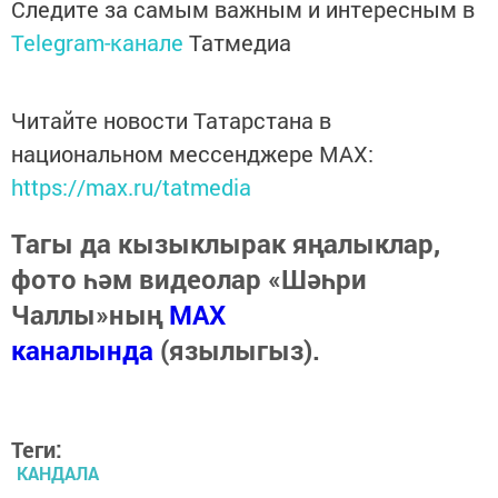
Следите за самым важным и интересным в
Telegram-канале
Татмедиа
Читайте новости Татарстана в
национальном мессенджере MАХ:
https://max.ru/tatmedia
Тагы да кызыклырак яңалыклар,
фото һәм видеолар «Шәһри
Чаллы»ның
MAX
каналында
(язылыгыз).
Теги:
КАНДАЛА