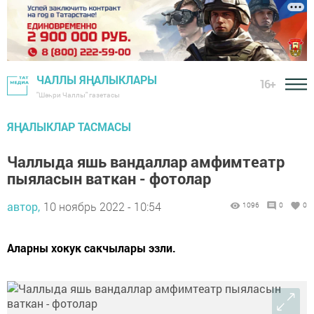
ЧАЛЛЫ ЯҢАЛЫКЛАРЫ
16+
"Шәһри Чаллы" газетасы
ЯҢАЛЫКЛАР ТАСМАСЫ
Чаллыда яшь вандаллар амфимтеатр
пыяласын ваткан - фотолар
автор,
10 ноябрь 2022 - 10:54
1096
0
0
Аларны хокук сакчылары эзли.