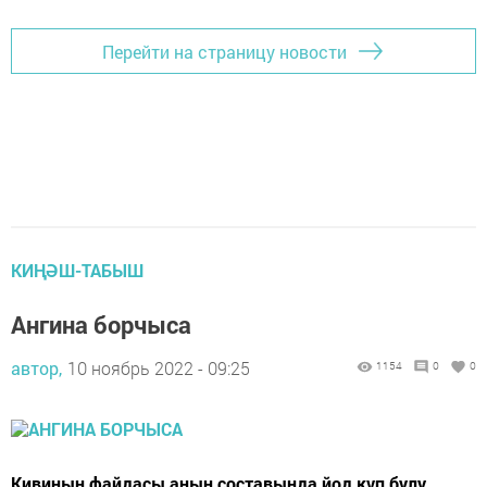
Перейти на страницу новости
КИҢӘШ-ТАБЫШ
Ангина борчыса
автор,
10 ноябрь 2022 - 09:25
1154
0
0
Кивиның файдасы аның составында йод күп булу