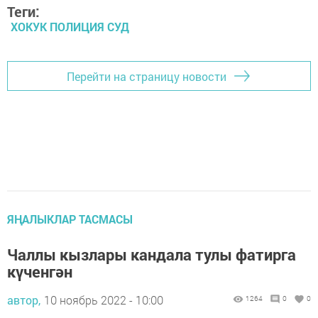
Теги:
ХОКУК ПОЛИЦИЯ СУД
Перейти на страницу новости
ЯҢАЛЫКЛАР ТАСМАСЫ
Чаллы кызлары кандала тулы фатирга
күченгән
автор,
10 ноябрь 2022 - 10:00
1264
0
0