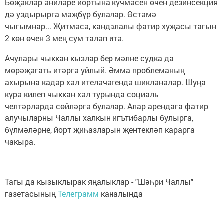
Бөҗәкләр әниләре йортына күчмәсен өчен дезинсекция
дә уздырырга мәҗбүр булалар. Өстәмә
чыгымнар... Җитмәсә, кандалалы фатир хуҗасы тагын
2 көн өчен 3 мең сум таләп итә.
Ачулары чыккан кызлар бер мәлне судка да
мөрәҗәгать итәргә уйлый. Әмма проблеманың
ахырына кадәр хәл ителәчәгендә шикләнәләр. Шуңа
күрә килеп чыккан хәл турында социаль
челтәрләрдә сөйләргә булалар. Алар арендага фатир
алучыларны Чаллы халкын игътибарлы булырга,
бүлмәләрне, йорт җиһазларын җентекләп карарга
чакыра.
Тагы да кызыклырак яңалыклар - "Шәһри Чаллы"
газетасының
Телеграмм
каналында