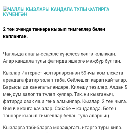
2 төн эчендә тәннәре кызыл тимгелләр белән
капланган.
Чаллыда апалы-сеңелле күңелсез хәлгә юлыккан.
Алар кандала тулы фатирда яшәргә мәҗбүр булган.
Кызлар Интернет челтәрләреннән 59нчы комплекста
арендага фатир эзләп таба. Сөйләшеп карап кайталар.
Барысы да канәгатьләндерә. Килешү төзиләр. Алдан 5
мең сум залог та түләп куялар. Тик, ни кызганыч,
фатирда озак яши генә алмыйлар. Кызлар 2 төн чыга.
Өченче көнгә качалар. Сәбәбе – кандалада. Бөтен
тәннәре кызыл тимгелләр белән тула аларның.
Кызларга табибларга мөрәҗәгать итәргә туры килә.