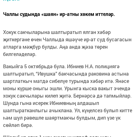
Чаллы судында «шаян» ир-атны хөкем иттеләр.
Хокук сакчыларына шалтыратып ялган хәбәр
җиткергәне өчен Чаллыда яшәүче ир-ат суд бусагасын
атларга мәҗбүр булды. Аңа анда җәза төрен
билгеләделәр.
Вакыйга 5 октябрьдә була. Ибниев Н.А. полициягә
шалтыратып, “Ивушка” бакчасында раковина астына
шартлаткыч матдә сибелүе турында хәбәр итә. Янәсе
моны күрше оныгы эшли. Урынга кыска вакыт эчендә
хокук сакчылары килеп җитә. Бернәрсә дә тапмыйлар.
Шунда гына исерек Ибниевның алдашып
шалтыратканлыгы ачыклана. Ул, күңелсез булып китте
һәм шул рәвешле шаяртмакчы булдым, дип үзе үк
сөйләп бирә.