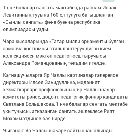
1 нче балалар сәнгать мәктәбендә рәссам Исаак
Левитанның тууына 160 ел тулуга багышланган
«Сынлы сәнгать» фәне буенча республика
олимпиадасы узды.
Чара кысаларында «Татар милли орнаменты булган
заманча костюмны стильләштерү» дигән кием
коллекциясен мәктәп педагог-оештыручысы
Александра Романцованың тәкъдим ителде.
Катнашучыларга Яр Чаллы картиналар галереясе
директоры Илсөя Заһидуллина, мәдәният
хезмәткәрләре профсоюзының Яр Чаллы шәһәр
комитеты рәисе, доцент, педагогик фәннәр кандидаты
Светлана Большакова, 1 нче балалар сәнгать мәктәбе
укытучысы, атказанган сәнгать эшлеклесе Рият
Мөхәммәтдинов бәя бирде.
Чыганак: Яр Чаллы шәһәре сайтыннан алынды