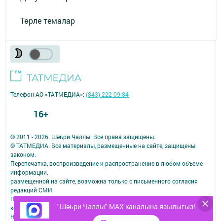
Төрле темалар
Телефон АО «ТАТМЕДИА»:
(843) 222 09 84
16+
© 2011 - 2026. Шәһри Чаллы. Все права защищены.
© ТАТМЕДИА. Все материалы, размещенные на сайте, защищены
законом.
Перепечатка, воспроизведение и распространение в любом объеме
информации,
размещенной на сайте, возможна только с письменного согласия
редакций СМИ.
При поддержке Республиканского агентства по печати и массовым
"Шәһри Чаллы" MAX каналына язылыгыз!
коммуникациям.
Наименование СМИ: Шəhри Чаллы