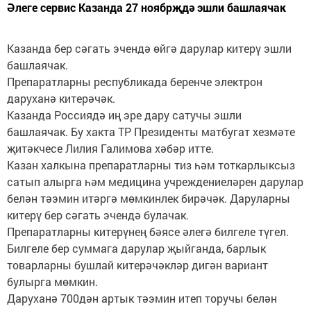
Әлеге сервис Казанда 27 ноябрҗдә эшли башлаячак
Казанда бер сәгать эчендә өйгә дарулар китерү эшли
башлаячак.
Препаратларны республикада беренче электрон
даруханә китерәчәк.
Казанда Россиядә иң эре дару сатучы эшли
башлаячак. Бу хакта ТР Президенты матбугат хезмәте
җитәкчесе Лилия Галимова хәбәр итте.
Казан халкына препаратларны тиз һәм тоткарлыксыз
сатып алырга һәм медицина учреждениеләрен дарулар
белән тәэмин итәргә мөмкинлек бирәчәк. Даруларны
китерү бер сәгать эчендә булачак.
Препаратларны китерүнең бәясе әлегә билгеле түгел.
Билгеле бер суммага дарулар җыйганда, барлык
товарларны бушлай китерәчәкләр дигән вариант
булырга мөмкин.
Даруханә 700дән артык тәэмин итеп торучы белән