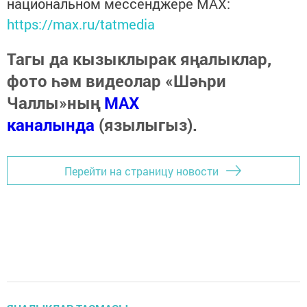
национальном мессенджере MАХ:
https://max.ru/tatmedia
Тагы да кызыклырак яңалыклар,
фото һәм видеолар «Шәһри
Чаллы»ның
MAX
каналында
(язылыгыз).
Перейти на страницу новости