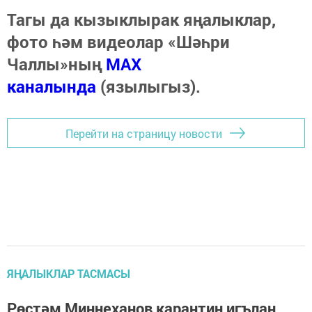
Тагы да кызыклырак яңалыклар,
фото һәм видеолар «Шәһри
Чаллы»ның
MAX
каналында
(язылыгыз).
Перейти на страницу новости
ЯҢАЛЫКЛАР ТАСМАСЫ
Рөстәм Миңнеханов карантин игълан