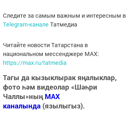
Следите за самым важным и интересным в
Telegram-канале
Татмедиа
Читайте новости Татарстана в
национальном мессенджере MАХ:
https://max.ru/tatmedia
Тагы да кызыклырак яңалыклар,
фото һәм видеолар «Шәһри
Чаллы»ның
MAX
каналында
(язылыгыз).