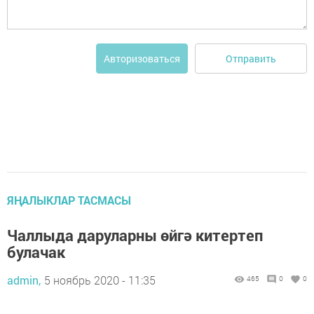
Отправить
Авторизоваться
ЯҢАЛЫКЛАР ТАСМАСЫ
Чаллыда даруларны өйгә китертеп
булачак
admin,
5 ноябрь 2020 - 11:35
465
0
0