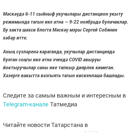
Мәскәүдә 6-11 сыйныф укучылары дистанцион укыту
режимында тагын ике атна — 9-22 ноябрьдә булачаклар.
Бу хакта шәхси блогта Мәскәү мэры Сергей Собянин
хәбәр итте.
Аның сүзләренә караганда, укучылар дистанциядә
булган соңгы ике атна эчендә COVID авыруы
йоктыручылар саны ике тапкыр диярлек кимегән.
Хәзерге вакытта вәзгыять тагын кискенләшә башлады
.
Следите за самым важным и интересным в
Telegram-канале
Татмедиа
Читайте новости Татарстана в