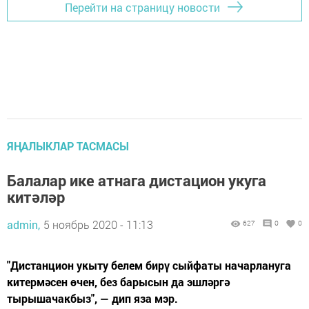
Перейти на страницу новости
ЯҢАЛЫКЛАР ТАСМАСЫ
Балалар ике атнага дистацион укуга
китәләр
admin,
5 ноябрь 2020 - 11:13
627
0
0
"Дистанцион укыту белем бирү сыйфаты начарлануга
китермәсен өчен, без барысын да эшләргә
тырышачакбыз", — дип яза мэр.