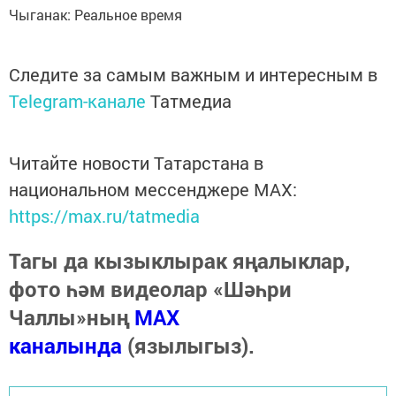
Чыганак: Реальное время
Следите за самым важным и интересным в
Telegram-канале
Татмедиа
Читайте новости Татарстана в
национальном мессенджере MАХ:
https://max.ru/tatmedia
Тагы да кызыклырак яңалыклар,
фото һәм видеолар «Шәһри
Чаллы»ның
MAX
каналында
(язылыгыз).