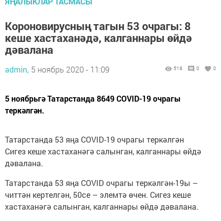
ЯҢАЛЫКЛАР ТАСМАСЫ
Короновирусның тагын 53 очрагы: 8
кеше хастаханәдә, калганнары өйдә
дәвалана
admin,
5 ноябрь 2020 - 11:09
518
0
0
5 ноябрьгә Татарстанда 8649 COVID-19 очрагы
теркәлгән.
Татарстанда 53 яңа COVID-19 очрагы теркәлгән
Сигез кеше хастаханәгә салынган, калганнары өйдә
дәвалана.
Татарстанда 53 яңа COVID очрагы теркәлгән-19ы –
читтән кертелгән, 50се – элемтә өчен. Сигез кеше
хастаханәгә салынган, калганнары өйдә дәвалана.