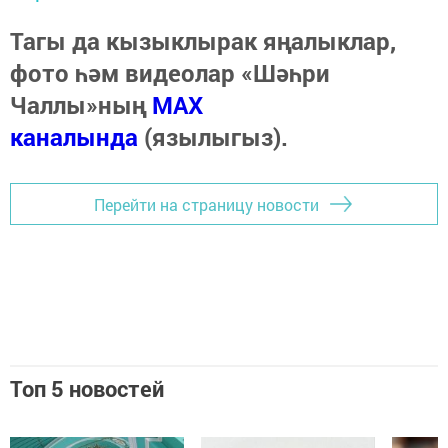
Тагы да кызыклырак яңалыклар,
фото һәм видеолар «Шәһри
Чаллы»ның
MAX
каналында
(язылыгыз).
Перейти на страницу новости
Топ 5 новостей