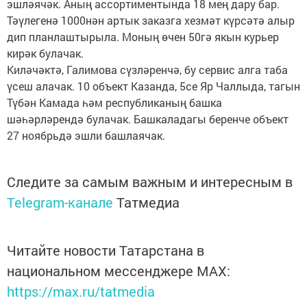
эшләячәк. Аның ассортиментында 18 мең дару бар.
Тәүлегенә 1000нән артык заказга хезмәт күрсәтә алыр
дип планлаштырыла. Моның өчен 50гә якын курьер
кирәк булачак.
Киләчәктә, Галимова сүзләренчә, бу сервис алга таба
үсеш алачак. 10 объект Казанда, 5се Яр Чаллыда, тагын
Түбән Камада һәм республиканың башка
шәһәрләрендә булачак. Башкаладагы беренче объект
27 ноябрьдә эшли башлаячак.
Следите за самым важным и интересным в
Telegram-канале
Татмедиа
Читайте новости Татарстана в
национальном мессенджере MАХ:
https://max.ru/tatmedia