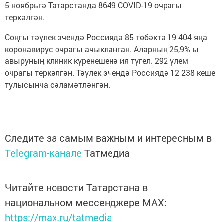
5 ноябрьгә Татарстанда 8649 COVID-19 очрагы
теркәлгән.
Соңгы тәүлек эчендә Россиядә 85 төбәктә 19 404 яңа
коронавирус очрагы ачыкланган. Аларның 25,9% ы
авыруның клиник күренешенә ия түгел. 292 үлем
очрагы теркәлгән. Тәүлек эчендә Россиядә 12 238 кеше
тулысынча сәламәтләнгән.
Следите за самым важным и интересным в
Telegram-канале
Татмедиа
Читайте новости Татарстана в
национальном мессенджере MАХ:
https://max.ru/tatmedia