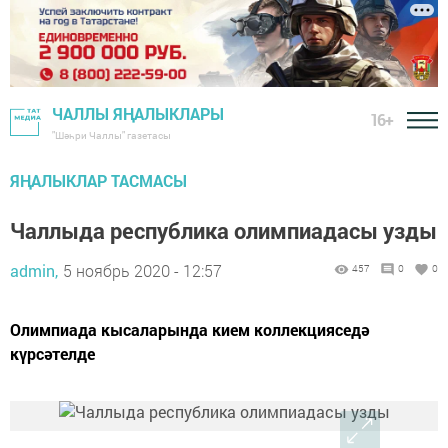
ЧАЛЛЫ ЯҢАЛЫКЛАРЫ
16+
"Шәһри Чаллы" газетасы
ЯҢАЛЫКЛАР ТАСМАСЫ
Чаллыда республика олимпиадасы узды
admin,
5 ноябрь 2020 - 12:57
457
0
0
Олимпиада кысаларында кием коллекцияседә
күрсәтелде