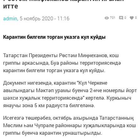
итте
admin,
5 ноябрь 2020 - 11:16
701
0
0
Карантин билгели торган указга кул куйды
Татарстан Президенты Рөстәм Миңнеханов, кош
гриппы аркасында, Буа районы территориясендә
карантин билгели торган указга кул куйды.
Документ нигезендә, карантин "Күл Черкене
авылындагы Мәктәп урамы буенча 2-нче номерлы йорт
шәхси хуҗалык территориясендә" кертелә. Куркыныч
янаучы зона 5 км радиуста билгеләнә.
Исегезгә төшерәбез, октябрь ахырында Татарстанның
Мөслим һәм Чүпрәле районнары хуҗалыкларында кош
гриппы буенча карантин урнаштырылды.