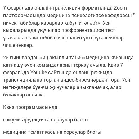
7 февральдә онлайн-трансляция форматында Zoom
платформасында медицина психологиясе кафедрасы "
ничек табиблар карарлар кабул итәләр?». Уен
кысаларында укучылар профориентацион тест
үтәчәкләр һәм табиб фикерләвен үстерүгә кейслар
чишәчәкләр.
25 гыйнвардан «иң акыллы табиб»медицина квизында
катнашу өчен командаларны теркәү ачыла. Квиз 7
февральдә Youube сайтында онлайн режимда
трансляцияләнә торган видео-биремнәрдән тора. Уен
нәтиҗәләре буенча җиңүчеләр ачыкланачак, алар
бүләкләр алачак.
Квиз программасында:
гомуми эрудициягә сораулар блогы
медицина тематикасына сораулар блогы