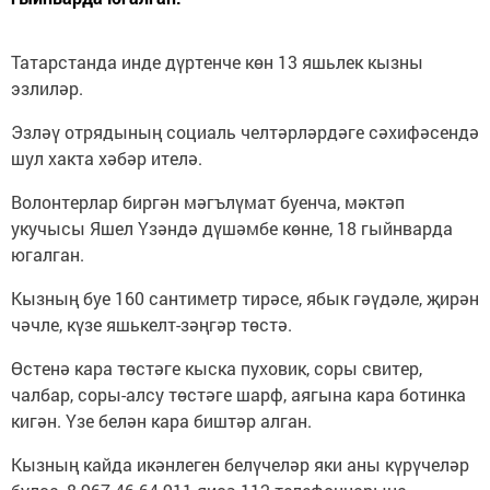
Татарстанда инде дүртенче көн 13 яшьлек кызны
эзлиләр.
Эзләү отрядының социаль челтәрләрдәге сәхифәсендә
шул хакта хәбәр ителә.
Волонтерлар биргән мәгълүмат буенча, мәктәп
укучысы Яшел Үзәндә дүшәмбе көнне, 18 гыйнварда
югалган.
Кызның буе 160 сантиметр тирәсе, ябык гәүдәле, җирән
чәчле, күзе яшькелт-зәңгәр төстә.
Өстенә кара төстәге кыска пуховик, соры свитер,
чалбар, соры-алсу төстәге шарф, аягына кара ботинка
кигән. Үзе белән кара биштәр алган.
Кызның кайда икәнлеген белүчеләр яки аны күрүчеләр