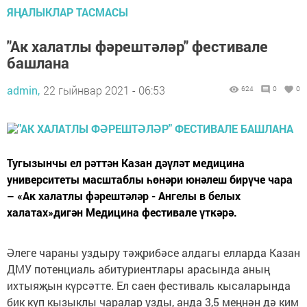
ЯҢАЛЫКЛАР ТАСМАСЫ
"Ак халатлы фәрештәләр" фестивале
башлана
admin,
22 гыйнвар 2021 - 06:53
624
0
0
Тугызынчы ел рәттән Казан дәүләт медицина
университеты масштаблы һөнәри юнәлеш бирүче чара
– «Ак халатлы фәрештәләр - Ангелы в белых
халатах»дигән Медицина фестивале үткәрә.
Әлеге чараны уздыру тәҗрибәсе алдагы елларда Казан
ДМУ потенциаль абитуриентлары арасында аның
ихтыяҗын күрсәтте. Ел саен фестиваль кысаларында
бик күп кызыклы чаралар узды, анда 3,5 меңнән дә ким