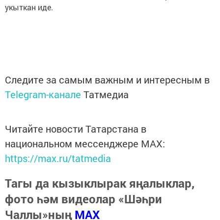
укыткан иде.
Следите за самым важным и интересным в
Telegram-канале
Татмедиа
Читайте новости Татарстана в
национальном мессенджере MАХ:
https://max.ru/tatmedia
Тагы да кызыклырак яңалыклар,
фото һәм видеолар «Шәһри
Чаллы»ның
MAX