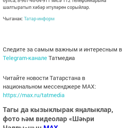
булса, 8-967-46-64-911 яисә 112 телефоннарына
шалтыратып хәбәр итүләрен сорыйлар.
Чыганак:
Татар-информ
Следите за самым важным и интересным в
Telegram-канале
Татмедиа
Читайте новости Татарстана в
национальном мессенджере MАХ:
https://max.ru/tatmedia
Тагы да кызыклырак яңалыклар,
фото һәм видеолар «Шәһри
Чаллы»ның
MAX