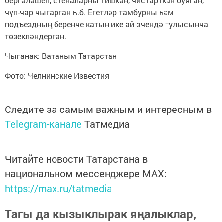
бергәләшеп, стеналарны тишкән, чистарткан буяган,
чүп-чар чыгарган һ.б. Егетләр тамбурны һәм
подъездның беренче катын ике ай эчендә тулысынча
төзекләндергән.
Чыганак: Ватаным Татарстан
Фото: Челнинские Известия
Следите за самым важным и интересным в
Telegram-канале
Татмедиа
Читайте новости Татарстана в
национальном мессенджере MАХ:
https://max.ru/tatmedia
Тагы да кызыклырак яңалыклар,