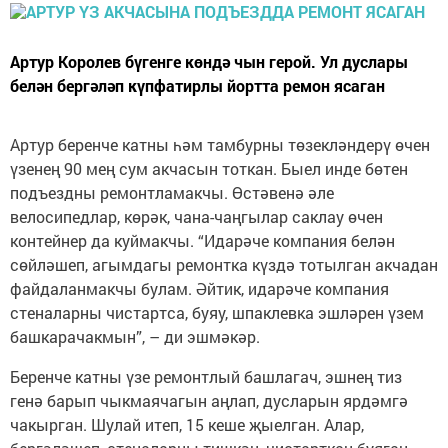
Артур Королев бүгенге көндә чын герой. Ул дуслары
белән бергәләп күпфатирлы йортта ремон ясаган
Артур беренче катны һәм тамбурны төзекләндерү өчен
үзенең 90 мең сум акчасын тоткан. Быел инде бөтен
подъездны ремонтламакчы. Өстәвенә әле
велосипедлар, көрәк, чана-чаңгылар саклау өчен
контейнер да куймакчы. “Идарәче компания белән
сөйләшеп, агымдагы ремонтка күздә тотылган акчадан
файдаланмакчы булам. Әйтик, идарәче компания
стеналарны чистартса, буяу, шпаклевка эшләрен үзем
башкарачакмын”, – ди эшмәкәр.
Беренче катны үзе ремонтлый башлагач, эшнең тиз
генә барып чыкмаячагын аңлап, дусларын ярдәмгә
чакырган. Шулай итеп, 15 кеше җыелган. Алар,