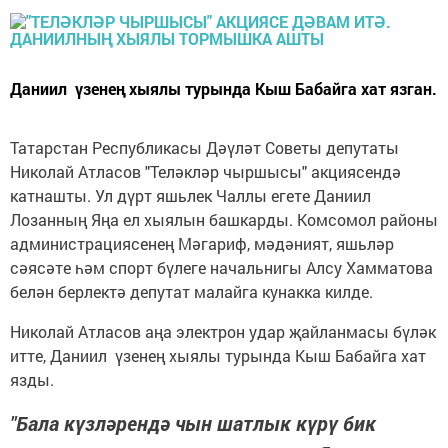
Даниил үзенең хыялы турында Кыш Бабайга хат язган.
Татарстан Республикасы Дәүләт Советы депутаты
Николай Атласов "Теләкләр чыршысы" акциясендә
катнашты. Ул дүрт яшьлек Чаллы егете Даниил
Лозанның Яңа ел хыялын башкарды. Комсомол районы
администрациясенең Мәгариф, мәдәният, яшьләр
сәясәте һәм спорт бүлеге начальнигы Алсу Хамматова
белән берлектә депутат малайга кунакка килде.
Николай Атласов аңа электрон удар җайланмасы бүләк
итте, Даниил үзенең хыялы турында Кыш Бабайга хат
язды.
"Бала күзләрендә чын шатлык күрү бик