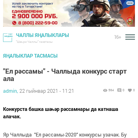
ЧАЛЛЫ ЯҢАЛЫКЛАРЫ
16+
"Шәһри Чаллы" газетасы
ЯҢАЛЫКЛАР ТАСМАСЫ
"Ел рәссамы" - Чаллыда конкурс старт
ала
admin,
22 гыйнвар 2021 - 11:21
564
0
0
Конкурста башка шәһәр рәссамнары да катнаша
алачак.
Яр Чаллыда "Ел рәссамы-2020" конкурсы узачак. Бу