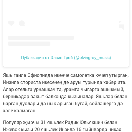
Публикация от Элвин Грей (@elvingrey_music)
Яшь гаилә Эфиопияда икенче самолетка күчеп утырган,
Инзилә сториста икесенең дә аруы турында хәбәр итә.
Алар отельга урнашкач та, урамга чыгарга ашыкмый,
берникадәр вакыт балконда кызыналар. Яшьләр белән
барган дуслары да нык арыган бугай, сөйләшергә дә
хәле калмаган.
Популяр җырчы 31 яшьлек Радик Юльякшин белән
Ижевск кызы 20 яшьлек Инзилә 16 гыйнварда никах