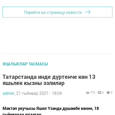
Перейти на страницу новости
ЯҢАЛЫКЛАР ТАСМАСЫ
Татарстанда инде дүртенче көн 13
яшьлек кызны эзлиләр
admin,
21 гыйнвар 2021 - 18:04
770
0
0
Мәктәп укучысы Яшел Үзәндә дүшәмбе көнне, 18
гыйнварда югалган.