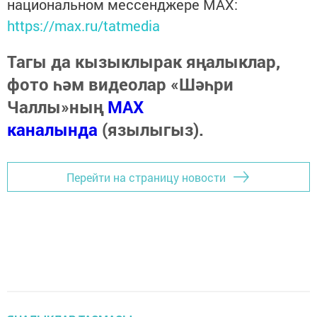
национальном мессенджере MАХ:
https://max.ru/tatmedia
Тагы да кызыклырак яңалыклар,
фото һәм видеолар «Шәһри
Чаллы»ның
MAX
каналында
(язылыгыз).
Перейти на страницу новости