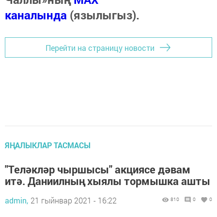
каналында
(язылыгыз).
Перейти на страницу новости
ЯҢАЛЫКЛАР ТАСМАСЫ
"Теләкләр чыршысы" акциясе дәвам
итә. Даниилның хыялы тормышка ашты
admin,
21 гыйнвар 2021 - 16:22
810
0
0