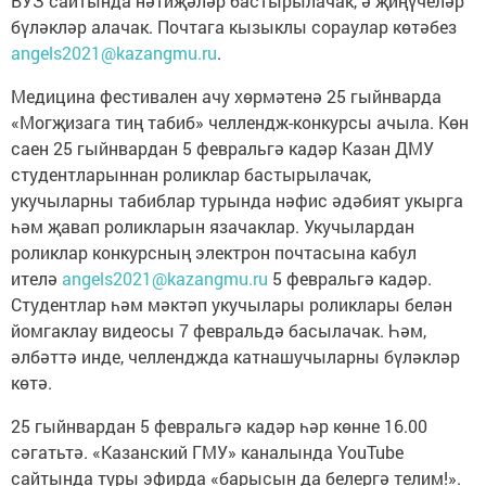
ВУЗ сайтында нәтиҗәләр бастырылачак, ә җиңүчеләр
бүләкләр алачак. Почтага кызыклы сораулар көтәбез
angels2021@kazangmu.ru
.
Медицина фестивален ачу хөрмәтенә 25 гыйнварда
«Могҗизага тиң табиб» челлендж-конкурсы ачыла. Көн
саен 25 гыйнвардан 5 февральгә кадәр Казан ДМУ
студентларыннан роликлар бастырылачак,
укучыларны табиблар турында нәфис әдәбият укырга
һәм җавап роликларын язачаклар. Укучылардан
роликлар конкурсның электрон почтасына кабул
ителә
angels2021@kazangmu.ru
5 февральгә кадәр.
Студентлар һәм мәктәп укучылары роликлары белән
йомгаклау видеосы 7 февральдә басылачак. Һәм,
әлбәттә инде, челленджда катнашучыларны бүләкләр
көтә.
25 гыйнвардан 5 февральгә кадәр һәр көнне 16.00
сәгатьтә. «Казанский ГМУ» каналында YouTube
сайтында туры эфирда «барысын да белергә телим!».