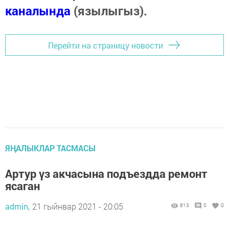
каналында
(язылыгыз).
Перейти на страницу новости
ЯҢАЛЫКЛАР ТАСМАСЫ
Артур үз акчасына подъездда ремонт
ясаган
admin,
21 гыйнвар 2021 - 20:05
813
0
0