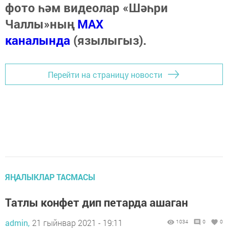
фото һәм видеолар «Шәһри
Чаллы»ның
MAX
каналында
(язылыгыз).
Перейти на страницу новости
ЯҢАЛЫКЛАР ТАСМАСЫ
Татлы конфет дип петарда ашаган
admin,
21 гыйнвар 2021 - 19:11
1034
0
0