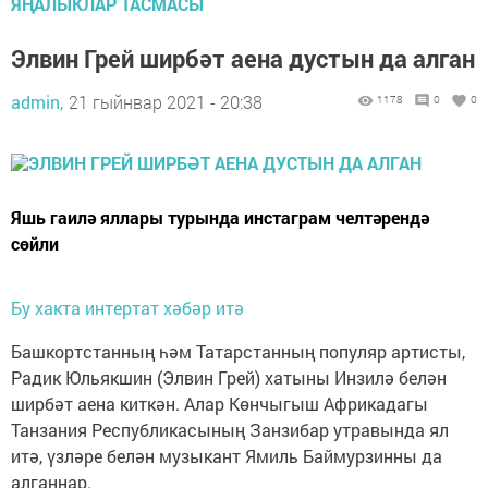
ЯҢАЛЫКЛАР ТАСМАСЫ
Элвин Грей ширбәт аена дустын да алган
admin,
21 гыйнвар 2021 - 20:38
1178
0
0
Яшь гаилә яллары турында инстаграм челтәрендә
сөйли
Бу хакта интертат хәбәр итә
Башкортстанның һәм Татарстанның популяр артисты,
Радик Юльякшин (Элвин Грей) хатыны Инзилә белән
ширбәт аена киткән. Алар Көнчыгыш Африкадагы
Танзания Республикасының Занзибар утравында ял
итә, үзләре белән музыкант Ямиль Баймурзинны да
алганнар.