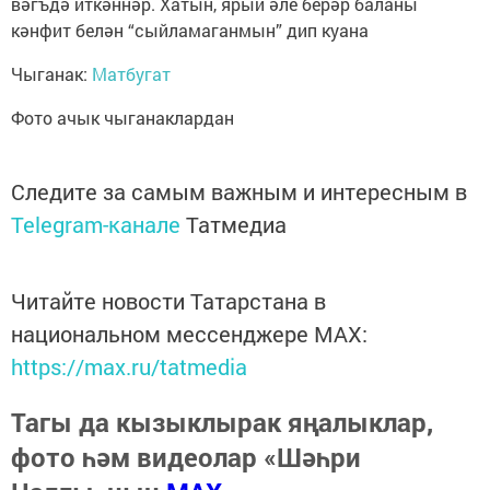
вәгъдә иткәннәр. Хатын, ярый әле берәр баланы
кәнфит белән “сыйламаганмын” дип куана
Чыганак:
Матбугат
Фото ачык чыганаклардан
Следите за самым важным и интересным в
Telegram-канале
Татмедиа
Читайте новости Татарстана в
национальном мессенджере MАХ:
https://max.ru/tatmedia
Тагы да кызыклырак яңалыклар,
фото һәм видеолар «Шәһри