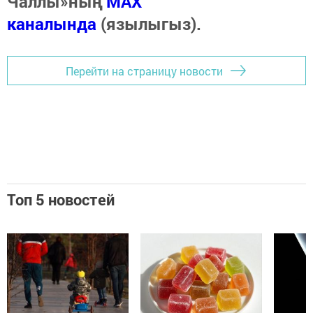
Чаллы»ның
MAX
каналында
(язылыгыз).
Перейти на страницу новости
Топ 5 новостей