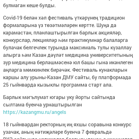
булмаган кеше булды.
Covid-19 белән хәл фестиваль үткәрүнең традицион
формаларына үз төзәтмәләрен кертте. Шуңа да
карамастан, планлаштырылган барлык акцияләр,
конкурслар, лекцияләр һәм практикумнар балаларга
булачак белгечлек турында максималь тулы күзаллау
алырга һәм Казан дәүләт медицина университетының
зур медицина берләшмәсенә юл башы гына икәнлеген
аңларга мөмкинлек бирәчәк. Фестиваль кунакларын
каршы алу урыны-Казан ДМУ сайты, бу платформада
25 гыйнварда кызыклы программа старт ала.
Барлык мәгълүмат югары уку йорты сайтында
сылтама буенча урнаштырылган
https://kazangmu.ru/angels
18 гыйнвардан ректорның иң яхшы соравына конкурс
узачак, аның нәтиҗәләре буенча 7 февральдә