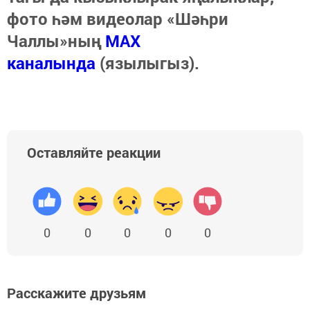
фото һәм видеолар «Шәһри
Чаллы»ның
MAX
каналында
(язылыгыз).
Оставляйте реакции
0
0
0
0
0
Расскажите друзьям