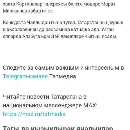
хакта Картиналар галереясы бүлеге мөдире Марат
Мингалиев хәбәр итте.
Конкурста Чаллыдан гына түгел, Татарстанның күрше
шәһәрләреннән дә рәссамнар катнаша ала. Узган
елларда Алабуга һәм Зәй вәкилләре чыгыш ясады.
Следите за самым важным и интересным в
Telegram-канале
Татмедиа
Читайте новости Татарстана в
национальном мессенджере MАХ:
https://max.ru/tatmedia
Тагы да кызыклырак яңалыклар,