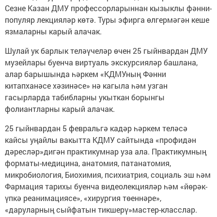
Сезне Казан ДМУ профессорларыннан кызыклы фәнни-
популяр лекцияләр көтә. Туры эфирга өлгермәгән кеше
язмаларны карый алачак.
Шулай ук барлык теләүчеләр өчен 25 гыйнвардан ДМУ
музейлары буенча виртуаль экскурсияләр башлана,
алар барышында һәркем «КДМУның Фәнни
китапханәсе хәзинәсе» нә кагыла һәм узган
гасырларда табибларны укыткан борынгы
фолиантларны карый алачак.
25 гыйнвардан 5 февральгә кадәр һәркем теләсә
кайсы уңайлы вакытта КДМУ сайтында «профидән
дәресләр»дигән практикумнар уза ала. Практикумның
форматы-медицина, анатомия, патанатомия,
микробиология, Биохимия, психиатрия, социаль эш һәм
Фармация тарихы буенча видеолекцияләр һәм «йөрәк-
үпкә реанимациясе», «хирургия төеннәре»,
«даруларның сыйфатын тикшерү»мастер-класслар.