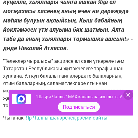
күңелле, хыяллары чынга ашкан Яңа ел
могҗизасы хисенең аның өчен ни дәрәҗәдә
мөһим булуын аңлыйсың. Кыш бабайның
йөкләмәсен үти алуыма бик шатмын. Алга
таба да аның хыяллары тормышка ашсын!» -
диде Николай Атласов.
"Теләкләр чыршысы" акциясе ел саен үткәрелә һәм
Татарстан Республикасы җитәкчелеге тарафыннан
хуплана. Ул күп балалы гаиләләрдәге балаларның,
ятим балаларның, сәламәтлекләре ягыннан
мөмкинлекләре чикләнгән һәм җитди авырулардан
"Шәһри Чаллы" MAX каналына язылыгыз!
җәфа чигүче кешеләрнең иң яшерен хыялларын
тормышка ашырырга ярдәм итә.
Подписаться
Чыганак:
Яр Чаллы шәһәренең рәсми сайты
Фото
nabchelny.ru