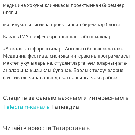
медицина хокукы клиникасы проектыннан биремнәр
блогы
мәгълүмати гигиена проектыннан биремнәр блогы
Казан ДМУ профессорларыннан табышмаклар.
«Ак халатлы фәрештәләр - Ангелы в белых халатах»
Медицина фестиваленең яңа интерактив программасы
мәктәп укучыларына, студентларга һәм аларның ата-
аналарына кызыклы булачак. Барлык теләүчеләрне
фестиваль чараларында катнашырга чакырабыз!
Следите за самым важным и интересным в
Telegram-канале
Татмедиа
Читайте новости Татарстана в