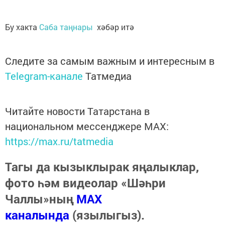
Бу хакта
Саба таңнары
хәбәр итә
Следите за самым важным и интересным в
Telegram-канале
Татмедиа
Читайте новости Татарстана в
национальном мессенджере MАХ:
https://max.ru/tatmedia
Тагы да кызыклырак яңалыклар,
фото һәм видеолар «Шәһри
Чаллы»ның
MAX
каналында
(язылыгыз).