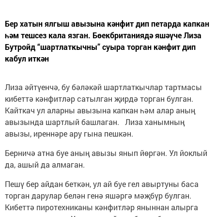
Бер хатын ялгыш авызына кәнфит дип петарда капкан
һәм тешсез кала язган. Бөекбританиядә яшәүче Лиза
Бутройд “шартлаткычны” суыра торган кәнфит дип
кабул иткән
Лиза әйтүенчә, бу бәләкәй шартлаткычлар тартмасы
кибеттә кәнфитләр сатылган җирдә торган булган.
Кайткач ул аларны авызына капкан һәм алар аның
авызында шартлый башлаган. Лиза ханымның
авызы, иреннәре ару гына пешкән.
Берничә атна буе аның авызы янып йөргән. Ул йоклый
да, ашый да алмаган.
Пешү бер айдан беткән, ул ай буе гел авыртуны баса
торган дарулар белән генә яшәргә мәҗбүр булган.
Кибеттә пиротехниканы кәнфитләр яныннан алырга