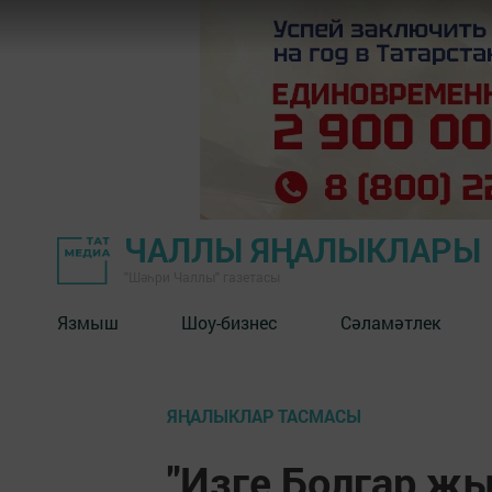
ЧАЛЛЫ ЯҢАЛЫКЛАРЫ
"Шәһри Чаллы" газетасы
Язмыш
Шоу-бизнес
Сәламәтлек
ЯҢАЛЫКЛАР ТАСМАСЫ
"Изге Болгар җ