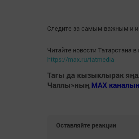
Следите за самым важным и 
Читайте новости Татарстана 
https://max.ru/tatmedia
Тагы да кызыклырак яңа
Чаллы»ның
MAX каналы
Оставляйте реакции