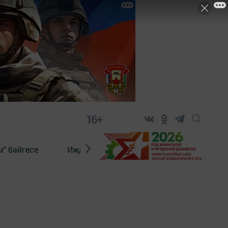
16+
" бәйгесе
Иҗат
Реклама
Онлайн язы