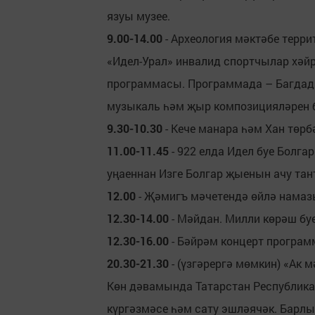
язуы музее.
9.00-14.00
- Археология мәктәбе тер
«Идел-Урал» инвалид спортчылар хә
программасы. Программада – Багдад 
музыкаль һәм җыр композицияләрен б
9.30-10.30
- Кече манара һәм Хан төр
11.00-11.45
- 922 елда Идел буе Болга
уңаеннан Изге Болгар җыенын ачу тан
12.00
- Җәмигъ мәчетендә өйлә намаз
12.30-14.00
- Мәйдан. Милли көрәш бу
12.30-16.00
- Бәйрәм концерт програ
20.30-21.30
- (үзгәрергә мөмкин) «Ак 
Көн дәвамында Татарстан Республика
күргәзмәсе һәм сату эшләячәк. Барлы