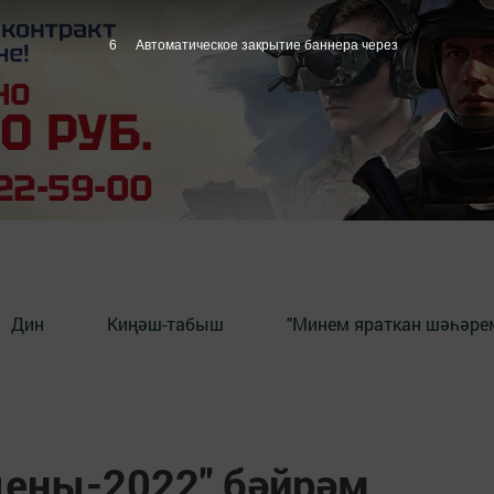
5
Автоматическое закрытие баннера через
Дин
Киңәш-табыш
"Минем яраткан шәһәрем
ыены-2022" бәйрәм