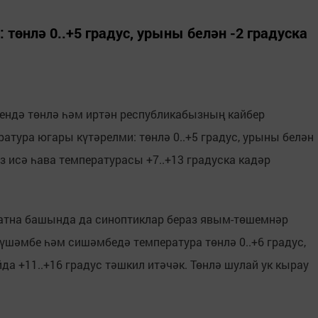
төнлә 0..+5 градус, урыны белән -2 градуска
ендә төнлә һәм иртән республикабызның кайбер
атура югары күтәрелми: төнлә 0..+5 градус, урыны белән
ез исә һава температурасы +7..+13 градуска кадәр
 атна башында да синоптиклар бераз явым-төшемнәр
үшәмбе һәм сишәмбедә температура төнлә 0..+6 градус,
йда +11..+16 градус тәшкил итәчәк. Төнлә шулай ук кырау