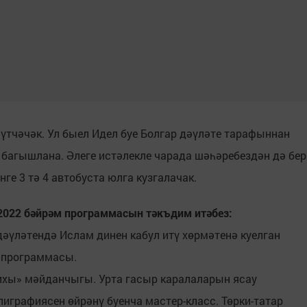
 үтчәчәк. Ул быел Идел буе Болгар дәүләте тарафыннан
а багышлана. Әлеге истәлекле чарада шәһәребездән дә бер
ге 3 тә 4 автобуста юлга кузгалачак.
022 бәйрәм программасын тәкъдим итәбез:
 дәүләтендә Ислам динен кабул итү хөрмәтенә куелган
 программасы.
рихы» мәйданчыгы. Урта гасыр каралаларын ясау
лиграфиясен өйрәнү буенча мастер-класс. Төрки-татар