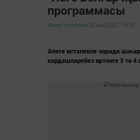
программасы
Илшат Солтанов,
20 май 2022 - 16:24
Әлеге истәлекле чарада шәһә
кардәшләребез иртәнге 3 тә 4 