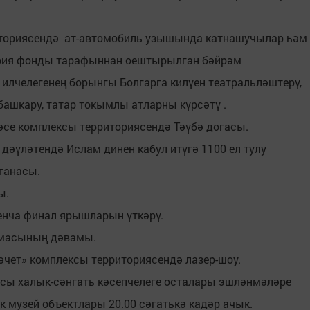
риториясендә ат-автомобиль узышында катнашучылар һәм
йрия фонды тарафыннан оештырылган бәйрәм
илчелегенең борынгы Болгарга килүен театральләштерү,
ашкару, татар токымлы атларны күрсәтү .
бәсе комплексы территориясендә Тәүбә догасы.
р дәүләтендә Ислам динен кабул итүгә 1100 ел тулу
танасы.
ы.
енча финал ярышларын үткәрү.
ммасының дәвамы.
мәчет» комплексы территориясендә лазер-шоу.
сы халык-сәнгать кәсепчелеге осталары эшләнмәләре
к музей объектлары 20.00 сәгатькә кадәр ачык.