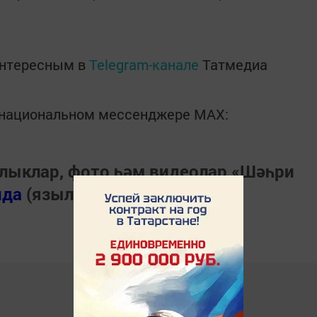
интересным в
Telegram-канале
Татмедиа
в национальном мессенджере MАХ:
лыклар, фото һәм видеолар «Шәһри
нда
(язылыгыз).