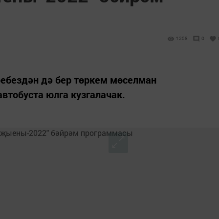
1258
0
ребездән дә бер төркем мөселман
автобуста юлга кузгалачак.