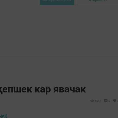
җепшек кар явачак
1047
0