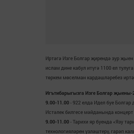
Иртәгә Изге Болгар җирендә зур җыен
ислам дине кабул итүгә 1100 ел тулуг
төркем мөселман кардәшләребез иртән
Игътибарыгызга Изге Болгар җыены-2
9.00-11.00
- 922 елда Идел буе Болгар
Истәлек билгесе мәйданында концерт
9.00-11.00
- Тарихи яр буенда «Язу та
технологияләрен үзләштерү, гарәп кал