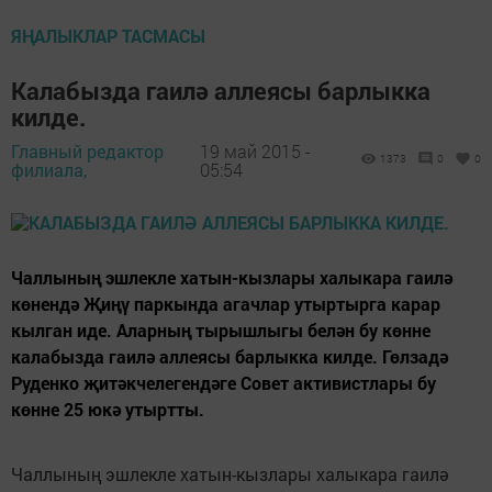
ЯҢАЛЫКЛАР ТАСМАСЫ
Калабызда гаилә аллеясы барлыкка
килде.
Главный редактор
19 май 2015 -
1373
0
0
филиала,
05:54
Чаллының эшлекле хатын-кызлары халыкара гаилә
көнендә Җиңү паркында агачлар утыртырга карар
кылган иде. Аларның тырышлыгы белән бу көнне
калабызда гаилә аллеясы барлыкка килде. Гөлзадә
Руденко җитәкчелегендәге Совет активистлары бу
көнне 25 юкә утыртты.
Чаллының эшлекле хатын-кызлары халыкара гаилә