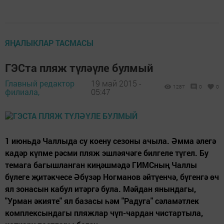
ЯҢАЛЫКЛАР ТАСМАСЫ
ГЭСта пляж түләүле булмый
Главный редактор
19 май 2015 -
1287
0
0
филиала,
05:47
1 июньдә Чаллыда су коену сезоны ачыла. Әмма әлегә
кадәр күпме рәсми пляж эшләячәге билгеле түгел. Бу
темага багышланган киңәшмәдә ГИМСның Чаллы
бүлеге җитәкчесе Әбүзәр Ногманов әйтүенчә, бүгенгә өч
ял зонасын кабул итәргә була. Мәйдан янындагы,
"Урман әкияте" ял базасы һәм "Радуга" сәламәтлек
комплексындагы пляжлар чүп-чардан чистартыла,