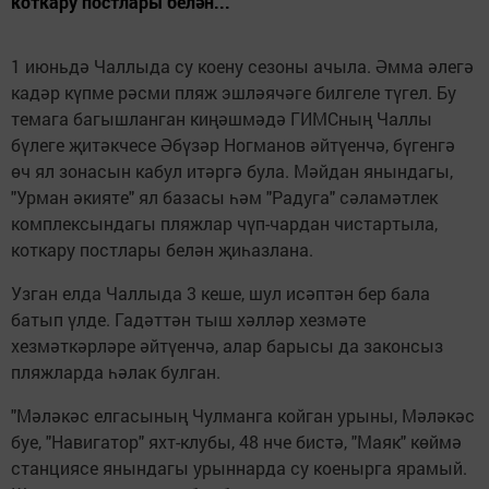
коткару постлары белән...
1 июньдә Чаллыда су коену сезоны ачыла. Әмма әлегә
кадәр күпме рәсми пляж эшләячәге билгеле түгел. Бу
темага багышланган киңәшмәдә ГИМСның Чаллы
бүлеге җитәкчесе Әбүзәр Ногманов әйтүенчә, бүгенгә
өч ял зонасын кабул итәргә була. Мәйдан янындагы,
"Урман әкияте" ял базасы һәм "Радуга" сәламәтлек
комплексындагы пляжлар чүп-чардан чистартыла,
коткару постлары белән җиһазлана.
Узган елда Чаллыда 3 кеше, шул исәптән бер бала
батып үлде. Гадәттән тыш хәлләр хезмәте
хезмәткәрләре әйтүенчә, алар барысы да законсыз
пляжларда һәлак булган.
"Мәләкәс елгасының Чулманга койган урыны, Мәләкәс
буе, "Навигатор" яхт-клубы, 48 нче бистә, "Маяк" көймә
станциясе янындагы урыннарда су коенырга ярамый.