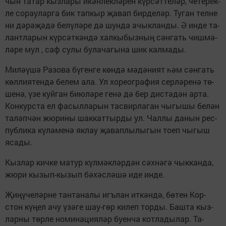
чын та­тар кыз­ла­ры икән­лек­лә­рен күр­сәт­те­ләр, че­те­рек­
ле со­рау­лар­га бик тап­кыр җа­вап бир­де­ләр. Ту­ган тел­не
ни дә­рә­җә­дә бе­лү­лә­ре дә шун­да ачык­лан­ды. Ә ин­де та­
лант­ла­рын күр­сәт­кән­дә хал­кы­быз­ның сән­гать чиш­мә­
лә­ре мул , саф су­лы бу­ла­ча­гы­на шик кал­ма­ды.
Ми­лә­ү­шә Ра­зо­ва бү­ген­ге көн­дә мә­дә­ни­ят һәм сән­гать
көл­ли­я­тен­дә бе­лем ала. Ул хо­ре­ог­ра­фия сер­лә­ре­нә тө­
ше­нә, үзе куй­ган би­ю­лә­ре ге­нә дә бер дис­тә­дән ар­та.
Кон­кур­ста ел фа­сыл­ла­рын тас­вир­ла­ган чы­гы­шы бе­лән
та­ләп­чән жю­ри­ны шак­кат­тыр­ды ул. Чал­лы да­нын рес­
пуб­ли­ка кү­лә­ме­нә як­лау җа­вап­лы­лы­гын то­еп чы­гыш
яса­ды.
Кыз­лар кич­ке ма­тур күл­мәк­ләр­дән сәх­нә­гә чык­кан­да,
жю­ри кы­зып-кы­зып бә­хәс­лә­шә иде ин­де.
Җи­ңү­че­ләр­не тан­та­на­лы игъ­лан ит­кән­дә, бө­тен Кор­
стон кү­ңел ачу үзә­ге шау-гөр ки­леп тор­ды. Баш­та кыз­
лар­ны төр­ле но­ми­на­ци­я­ләр бу­ен­ча кот­ла­ды­лар. Та­