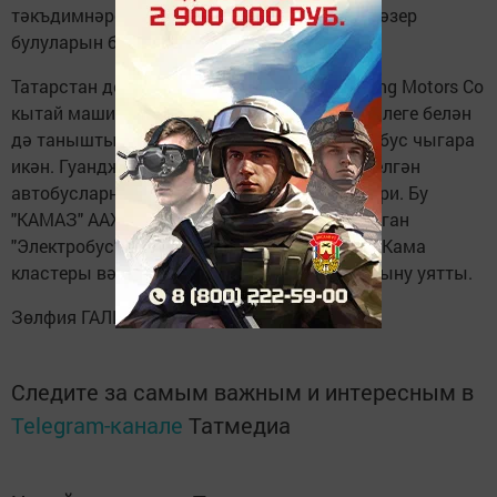
тәкъдимнәрен карап, хезмәттәшлек итәргә әзер
булуларын белдерделәр.
Татарстан делегациясе шулай ук WuzhouLong Motors Co
кытай машина төзелеше компаниясе эшчәнлеге белән
дә таныштылар. Биредә елына 30 мең автобус чыгара
икән. Гуанджоу мәйданчыгында җитештерелгән
автобусларның 90%ы электр ярдәмендә йөри. Бу
"КАМАЗ" ААҖендә тормышка ашырыла торган
"Электробус" проекты белән шөгыльләнүче Кама
кластеры вәкилләрендә аеруча зур кызыксыну уятты.
Зөлфия ГАЛИМОВА
Следите за самым важным и интересным в
Telegram-канале
Татмедиа