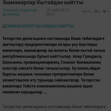
Эшмәкәрләр Кытайдан кайтты
Главный редактор
19 май 2015 -
801
0
0
филиала,
06:01
Татарстан делегациясе составында Кама төбәгендәге
җитештерү предприятиеләре югары уку йортлары
вәкилләре, эшмәкәрләр эш визиты белән кытай халык
республикасында булып кайттылар. Алар Гуанджоу,
Шеньжень провинцияләренең, Гонконг биләмәсенең
кластер сәясәте белән таныштылар. Бу илнең әйдәп
баручы машина төзелеше преприятиеләре белән
хезмәттәшлек итү турында сөйләштеләр. Татарстан
вәкилләре Тойота компаниясенең машина җыю
линиясен карадылар....
Татарстан делегациясе составында Кама төбәгендәге