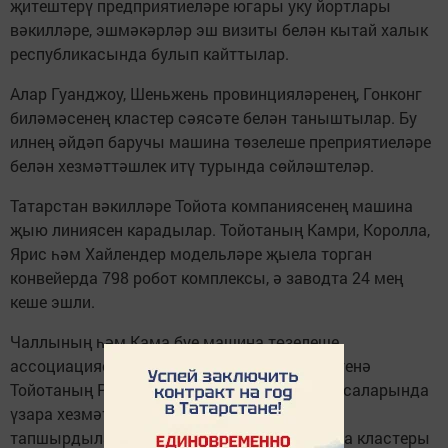
җитештерү предприятиеләре югары уку йортлары
вәкилләре, эшмәкәрләр эш визиты белән кытай халык
республикасында булып кайттылар.
Алар Гуанджоу, Шеньжень провинцияләренең, Гонконг
биләмәсенең кластер сәясәте белән таныштылар. Бу
илнең әйдәп баручы машина төзелеше преприятиеләре
белән хезмәттәшлек итү турында сөйләштеләр.
Татарстан вәкилләре Тойота компаниясенең машина
җыю линиясен карадылар. Тойотаның Камри, Королла,
Ярис һәм Хайлендер модельләре җыела торган
конвейерда 798 робот комплексы, ә заводта 24 мең
кеше эшли.
Чаллының һәм Кама буе машина төзелеше
ассоциациясе Тойота концерны җитәкчелегенә
Тойотаның Россиядәге мәйданчыклары кысаларында
үзара хезмәттәшлек турында тәкъдимнәр
тапшырдылар. Кытайлылар ИННОКАМ Кама кластеры