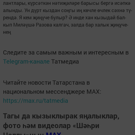
лант­ла­ры, күр­сәт­кән нә­ти­җә­лә­ре ба­ры­сы бер­гә исәп­кә
алын­ды. Ун дүрт кыз­дан соң­гы иң көч­ле өч­лек сәх­нә тү­
рен­дә. Я кем җи­ңү­че бу­лыр? Ә ин­де хан кы­зы­дай бал­
кып Ми­лә­ү­шә Ра­зо­ва кал­гач, зал­да бар ха­лык җи­ңү­че­
нең
Следите за самым важным и интересным в
Telegram-канале
Татмедиа
Читайте новости Татарстана в
национальном мессенджере MАХ:
https://max.ru/tatmedia
Тагы да кызыклырак яңалыклар,
фото һәм видеолар «Шәһри