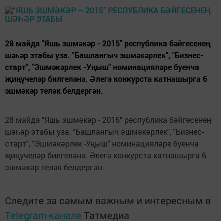
28 майда "Яшь эшмәкәр - 2015" республика бәйгесенең
шәһәр этабы уза. "Башлангыч эшмәкәрлек", "Бизнес-
старт", "Эшмәкәрлек -Уңыш" номинацияләре буенча
җиңүчеләр билгеләнә. Әлегә конкурста катнашырга 6
эшмәкәр теләк белдергән.
28 майда "Яшь эшмәкәр - 2015" республика бәйгесенең
шәһәр этабы уза. "Башлангыч эшмәкәрлек", "Бизнес-
старт", "Эшмәкәрлек -Уңыш" номинацияләре буенча
җиңүчеләр билгеләнә. Әлегә конкурста катнашырга 6
эшмәкәр теләк белдергән.
Следите за самым важным и интересным в
Telegram-канале
Татмедиа