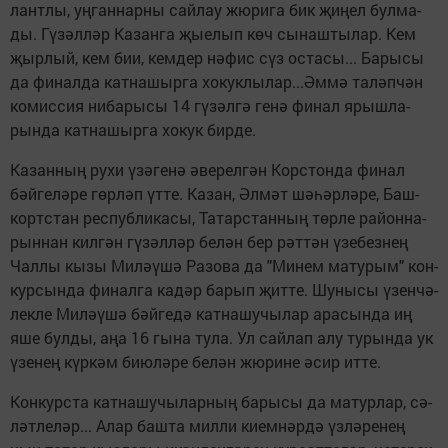
лант­лы, уң­ган­нар­ны сай­лау жю­ри­га бик җи­ңел бул­ма­
ды. Гү­зәл­ләр Ка­зан­га җы­е­лып көч сы­наш­ты­лар. Кем
җыр­лый, кем бии, кем­дер нә­фис сүз ос­та­сы... Ба­ры­сы
да фи­нал­да кат­на­шыр­га хо­кук­лы­лар...Әм­мә та­ләп­чән
ко­мис­сия ни­ба­ры­сы 14 гү­зәл­гә ге­нә фи­нал ярыш­ла­
рын­да кат­на­шыр­га хо­кук бир­де.
Ка­зан­ның ру­хи үзә­ге­нә әве­рел­гән Кор­стон­да фи­нал
бәй­ге­лә­ре гөр­ләп үт­те. Ка­зан, Әл­мәт шә­һәр­лә­ре, Баш­
корт­стан рес­пуб­ли­ка­сы, Та­тар­стан­ның төр­ле ра­йон­на­
рын­нан кил­гән гү­зәл­ләр бе­лән бер рәт­тән үзе­без­нең
Чал­лы кы­зы Ми­лә­ү­шә Ра­зо­ва да "Ми­нем ма­ту­рым" кон­
кур­сын­да фи­нал­га ка­дәр ба­рып җит­те. Шу­ны­сы үзен­чә­
лек­ле Ми­лә­ү­шә бәй­ге­дә кат­на­шу­чы­лар ара­сын­да иң
яше бул­ды, аңа 16 гы­на ту­ла. Ул сай­лап алу ту­рын­да ук
үзе­нең күр­кәм би­ю­лә­ре бе­лән жю­ри­не әсир ит­те.
Кон­кур­ста кат­на­шу­чы­лар­ның ба­ры­сы да ма­тур­лар, сә­
ләт­ле­ләр... Алар баш­та мил­ли ки­ем­нәр­дә үз­лә­ре­нең