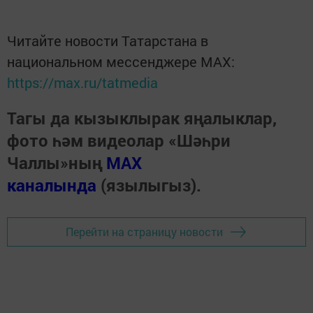
Читайте новости Татарстана в
национальном мессенджере MАХ:
https://max.ru/tatmedia
Тагы да кызыклырак яңалыклар,
фото һәм видеолар «Шәһри
Чаллы»ның
MAX
каналында
(язылыгыз).
Перейти на страницу новости