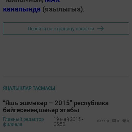
каналында
(язылыгыз).
Перейти на страницу новости
ЯҢАЛЫКЛАР ТАСМАСЫ
“Яшь эшмәкәр – 2015” республика
бәйгесенең шәһәр этабы
Главный редактор
19 май 2015 -
1170
0
0
филиала,
05:50