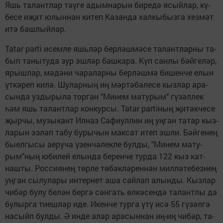
Яшь та­лант­лар тә­ү­ге адым­на­рын би­ре­дә ясый­лар, кү­
бе­се иҗат юлын­нан ки­теп Ка­зан­да хал­кы­быз­га хез­мәт
итә баш­лый­лар.
Tatar parti исем­ле яшь­ләр бер­ләш­мә­се та­лант­лар­ны та­
бып та­ны­ту­да зур эш­ләр баш­ка­ра. Күп сан­лы бәй­ге­ләр,
ярыш­лар, мә­дә­ни ча­ра­лар­ны бер­ләш­мә би­шен­че елын
үт­кә­реп ки­лә. Шу­лар­ның иң мәр­тә­бә­ле­се кыз­лар ара­
сын­да уз­ды­ры­ла тор­ган "Ми­нем ма­ту­рым" гү­зәл­лек
һәм яшь та­лант­лар кон­кур­сы. Tatar partiның җи­тәк­че­се
җыр­чы, му­зы­кант Ил­наз Са­фиул­лин иң уң­ган та­тар кыз­
ла­рын эз­ләп та­бу бу­ры­чын мак­сат итеп эш­ли. Бәй­ге­нең
бы­ел­гы­сы ае­ру­ча үзен­чә­лек­ле бул­ды, "Ми­нем ма­ту­
рым"­ның юби­лей елын­да бе­рен­че тур­да 122 кыз кат­
наш­ты. Рос­си­я­нең төр­ле тө­бәк­лә­рен­нән мил­лә­те­без­нең
уң­ган сы­лу­ла­ры ин­тер­нет аша сай­лап алын­ды. Кыз­лар
чи­бәр бу­лу бе­лән бер­гә сән­гать өл­кә­сен­дә та­лант­лы да
бу­лыр­га ти­еш­ләр иде. Икен­че тур­га үтү исә 55 гү­зәл­гә
на­сыйп бул­ды. Ә ин­де алар ара­сын­нан иң-иң чи­бәр, та­