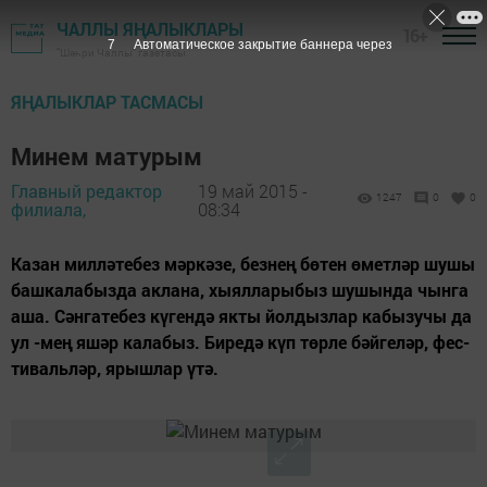
ЧАЛЛЫ ЯҢАЛЫКЛАРЫ
16+
6
Автоматическое закрытие баннера через
"Шәһри Чаллы" газетасы
ЯҢАЛЫКЛАР ТАСМАСЫ
Минем матурым
Главный редактор
19 май 2015 -
1247
0
0
филиала,
08:34
Ка­зан мил­лә­те­без мәр­кә­зе, без­нең бө­тен өмет­ләр шу­шы
баш­ка­ла­быз­да ак­ла­на, хы­ял­ла­ры­быз шу­шын­да чын­га
аша. Сән­га­те­без кү­ген­дә як­ты йол­дыз­лар ка­бы­зу­чы да
ул -ме­ң я­шәр ка­ла­быз. Би­ре­дә күп төр­ле бәй­ге­ләр, фес­
ти­валь­ләр, ярыш­лар үтә.