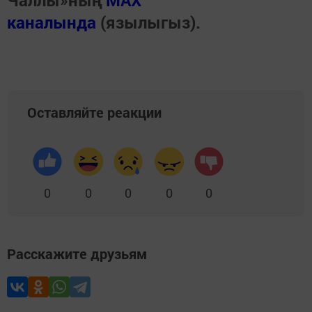
Чаллы»ның
MAX
каналында
(язылыгыз).
Оставляйте реакции
0
0
0
0
0
Расскажите друзьям