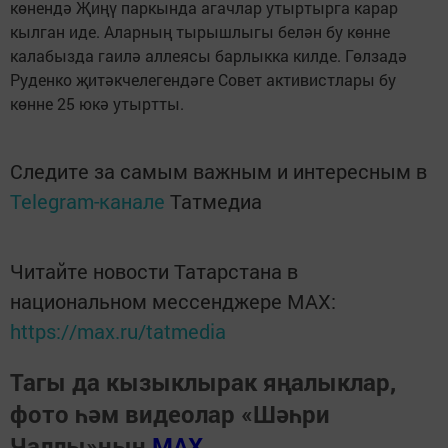
көнендә Җиңү паркында агачлар утыртырга карар
кылган иде. Аларның тырышлыгы белән бу көнне
калабызда гаилә аллеясы барлыкка килде. Гөлзадә
Руденко җитәкчелегендәге Совет активистлары бу
көнне 25 юкә утыртты.
Следите за самым важным и интересным в
Telegram-канале
Татмедиа
Читайте новости Татарстана в
национальном мессенджере MАХ:
https://max.ru/tatmedia
Тагы да кызыклырак яңалыклар,
фото һәм видеолар «Шәһри
Чаллы»ның
MAX