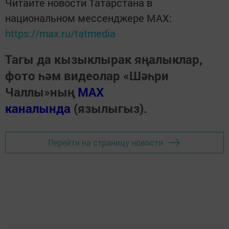
Читайте новости Татарстана в
национальном мессенджере MАХ:
https://max.ru/tatmedia
Тагы да кызыклырак яңалыклар,
фото һәм видеолар «Шәһри
Чаллы»ның
MAX
каналында
(язылыгыз).
Перейти на страницу новости