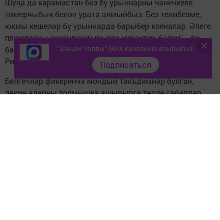
Шуңа да карамастан без бу урыннарны чәнечкеле
тимерчыбык белән урата алмыйбыз. Без телибезме,
юкмы кешеләр бу урыннарда барыбер коеналар. Әлеге
пляжларны законлаштырырга кирәктер, бәлки", - ди
"Шәһри Чаллы" MAX каналына язылыгыз!
башкарма комитет җитәкчесенең беренче урынбасары
Ринат Абдуллин.
Подписаться
Белгечләр фикеренчә мондый тәкъдимнәр булган,
ләкин аларны тормышка ашырырга төрле сәбәпләр
комачаулый. Әйтик, "Навигатор" яхт-клубы янында
балалар парус спорты белән шөгыльләнә, шунда ук
"Тулпар" ат мәктәбе атлары коена. Суның сыйфаты да
нормаларга туры килми.
"Әмма Үзәк урам янындагы пляжны җиренә
җиткерергә кирәк. Мондагы су төбен чистартырга, чүп
савытлары куярга һәм коткаручылар хезмәтенә
әлләни күп чыгымнар кирәкми", - ди Ринат Абдуллин.
6нчы эзләү-коткару отряды башлыгы Хәмит Садыйков