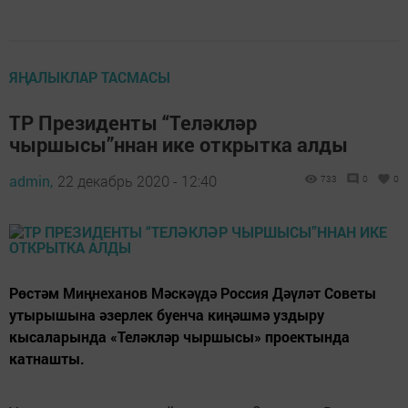
ЯҢАЛЫКЛАР ТАСМАСЫ
ТР Президенты “Теләкләр
чыршысы”ннан ике открытка алды
admin,
22 декабрь 2020 - 12:40
733
0
0
Рөстәм Миңнеханов Мәскәүдә Россия Дәүләт Советы
утырышына әзерлек буенча киңәшмә уздыру
кысаларында «Теләкләр чыршысы» проектында
катнашты.