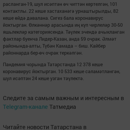
расланган-19, шул исәптән өч читтән кертелгән, 101
контактлы. 22 кеше хастаханәгә урнаштырылды, 82
кеше өйдә дәвалана. Сигез бала коронавирус
йоктырган. Өлкәннәр арасында иң күп чирлеләр 30-50
яшьлекләр категориясендә. Тәүлек эчендә ачыкланган
фактлар буенча Лидер-Казан, анда 59 очрак. Әлмәт
районында-алты, Түбән Камада – биш. Кайбер
районнарда бер-өч очрак теркәлгән.
Пандемия чорында Татарстанда 12 378 кеше
коронавирус йоктырган. 10 533 кеше сәламәтләнгән,
шул исәптән 24 кеше узган тәүлектә.
Следите за самым важным и интересным в
Telegram-канале
Татмедиа
Читайте новости Татарстана в