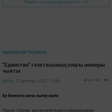
Перейти на страницу новости
ЯҢАЛЫКЛАР ТАСМАСЫ
"Единство" газетасының соңгы номеры
чыкты
admin,
22 декабрь 2020 - 10:49
689
0
0
Бу бизнеста акча эшләү кыен
Рамил Галиев җитәкчелегендәге медиахолдинг