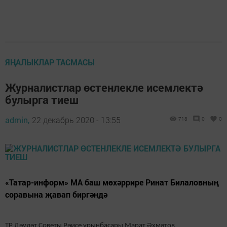
ЯҢАЛЫКЛАР ТАСМАСЫ
Журналистлар өстенлекле исемлектә
булырга тиеш
admin,
22 декабрь 2020 - 13:55
718
0
0
«Татар-информ» МА баш мөхәррире Ринат Билаловның
соравына җавап биргәндә
ТР Дәүләт Советы Рәисе урынбасары Марат Әхмәтов