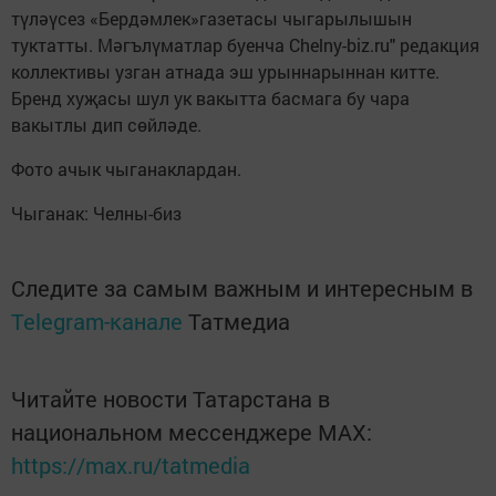
түләүсез «Бердәмлек»газетасы чыгарылышын
туктатты. Мәгълүматлар буенча Chelny-biz.ru" редакция
коллективы узган атнада эш урыннарыннан китте.
Бренд хуҗасы шул ук вакытта басмага бу чара
вакытлы дип сөйләде.
Фото ачык чыганаклардан.
Чыганак: Челны-биз
Следите за самым важным и интересным в
Telegram-канале
Татмедиа
Читайте новости Татарстана в
национальном мессенджере MАХ:
https://max.ru/tatmedia