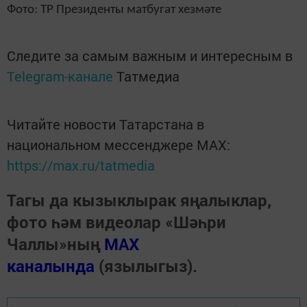
Фото: ТР Президенты матбугат хезмәте
Следите за самым важным и интересным в
Telegram-канале
Татмедиа
Читайте новости Татарстана в
национальном мессенджере MАХ:
https://max.ru/tatmedia
Тагы да кызыклырак яңалыклар,
фото һәм видеолар «Шәһри
Чаллы»ның
MAX
каналында
(язылыгыз).