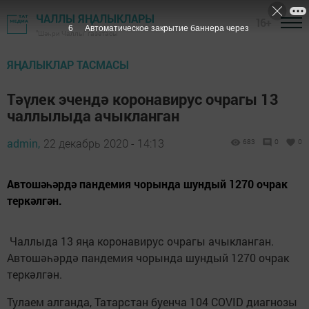
ЧАЛЛЫ ЯҢАЛЫКЛАРЫ
16+
5
Автоматическое закрытие баннера через
"Шәһри Чаллы" газетасы
ЯҢАЛЫКЛАР ТАСМАСЫ
Тәүлек эчендә коронавирус очрагы 13
чаллылыда ачыкланган
admin,
22 декабрь 2020 - 14:13
683
0
0
Автошәһәрдә пандемия чорында шундый 1270 очрак
теркәлгән.
Чаллыда 13 яңа коронавирус очрагы ачыкланган.
Автошәһәрдә пандемия чорында шундый 1270 очрак
теркәлгән.
Тулаем алганда, Татарстан буенча 104 COVID диагнозы