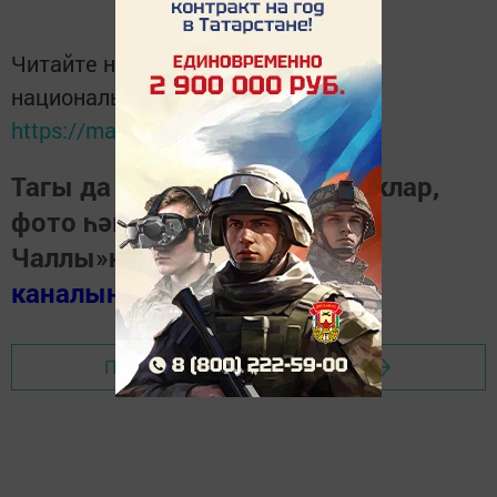
Читайте новости Татарстана в
национальном мессенджере MАХ:
https://max.ru/tatmedia
Тагы да кызыклырак яңалыклар,
фото һәм видеолар «Шәһри
Чаллы»ның
MAX
каналында
(язылыгыз).
Перейти на страницу новости