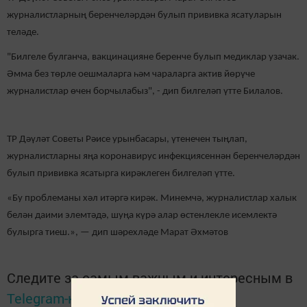
журналистларның беренчеләрдән булып прививка ясатуларын
теләде.
"Билгеле булганча, вакцинацияне беренче булып медиклар узачак.
Әмма без төрле оешмаларга һәм чараларга актив йөрүче
журналистлар өчен борчылабыз", - дип билгеләп үтте Билалов.
ТР Дәүләт Советы Рәисе урынбасары, үтенечен тыңлап,
журналистларны яңа коронавирус инфекциясеннән беренчеләрдән
булып прививка ясатырга кирәклеген билгеләп үтте.
«Бу проблеманы хәл итәргә кирәк. Минемчә, журналистлар халык
белән даими элемтәдә, шуңа күрә алар өстенлекле исемлектә
булырга тиеш.», — дип шәрехләде Марат Әхмәтов
Следите за самым важным и интересным в
Telegram-канале
Татмедиа