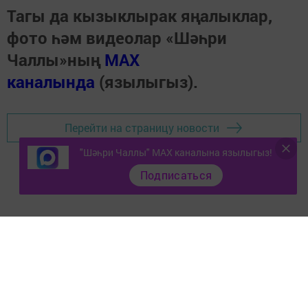
Тагы да кызыклырак яңалыклар,
фото һәм видеолар «Шәһри
Чаллы»ның
MAX
каналында
(язылыгыз).
Перейти на страницу новости
"Шәһри Чаллы" MAX каналына язылыгыз!
Подписаться