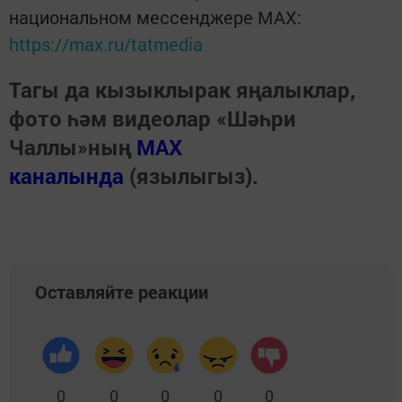
национальном мессенджере MАХ:
https://max.ru/tatmedia
Тагы да кызыклырак яңалыклар,
фото һәм видеолар «Шәһри
Чаллы»ның
MAX
каналында
(язылыгыз).
Оставляйте реакции
0
0
0
0
0