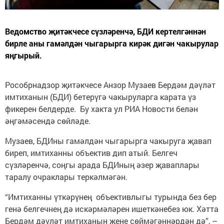
Ведомство җитәкчесе сүзләренчә, БДИ кертелгәннән
бирле аны гамәлдән чыгарырга кирәк дигән чакырулар
яңгырый.
Рособрнадзор җитәкчесе Анзор Музаев Бердәм дәүләт
имтиханын (БДИ) бетерүгә чакыруларга карата үз
фикерен белдерде. Бу хакта ул РИА Новости белән
әңгәмәсендә сөйләде.
Музаев, БДИны гамәлдән чыгарырга чакыруга җавап
биреп, имтиханны объектив дип атый. Белгеч
сүзләренчә, соңгы арада БДИның әзер җаваплары
таралу очраклары теркәлмәгән.
“Имтиханны үткәрүнең объективлыгы турында без бер
генә белгечнең дә искәрмәләрен ишеткәнебез юк. Хәтта
Бердәм дәүләт имтиханын җене сөймәгәннәрдән дә”, –