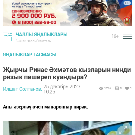
ЧАЛЛЫ ЯҢАЛЫКЛАРЫ
16+
"Шәһри Чаллы" газетасы
ЯҢАЛЫКЛАР ТАСМАСЫ
Җырчы Ринас Әхмәтов кызларын нинди
ризык пешереп куандыра?
25 декабрь 2023 -
Илшат Солтанов,
1262
0
1
10:25
Аны әзерләү өчен макароннар кирәк.