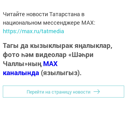
Читайте новости Татарстана в
национальном мессенджере MАХ:
https://max.ru/tatmedia
Тагы да кызыклырак яңалыклар,
фото һәм видеолар «Шәһри
Чаллы»ның
MAX
каналында
(язылыгыз).
Перейти на страницу новости