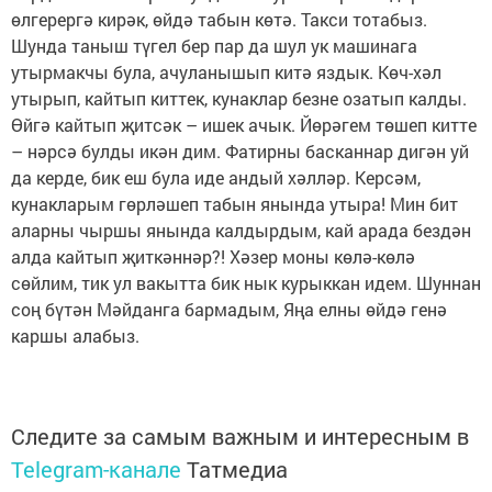
өлгерергә кирәк, өйдә табын көтә. Такси тотабыз.
Шунда таныш түгел бер пар да шул ук машинага
утырмакчы була, ачуланышып китә яздык. Көч-хәл
утырып, кайтып киттек, кунаклар безне озатып калды.
Өйгә кайтып җитсәк – ишек ачык. Йөрәгем төшеп китте
– нәрсә булды икән дим. Фатирны басканнар дигән уй
да керде, бик еш була иде андый хәлләр. Керсәм,
кунакларым гөрләшеп табын янында утыра! Мин бит
аларны чыршы янында калдырдым, кай арада бездән
алда кайтып җиткәннәр?! Хәзер моны көлә-көлә
сөйлим, тик ул вакытта бик нык курыккан идем. Шуннан
соң бүтән Мәйданга бармадым, Яңа елны өйдә генә
каршы алабыз.
Следите за самым важным и интересным в
Telegram-канале
Татмедиа