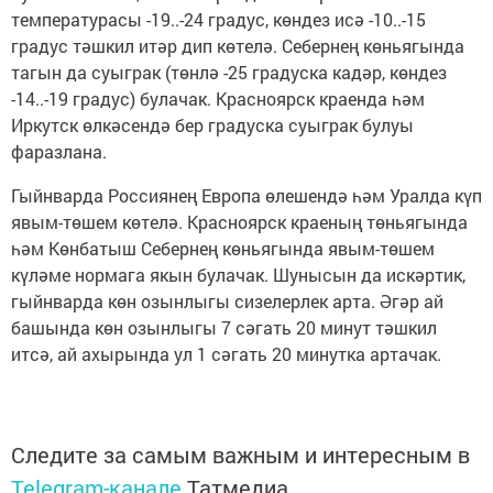
температурасы -19..-24 градус, көндез исә -10..-15
градус тәшкил итәр дип көтелә. Себернең көньягында
тагын да суыграк (төнлә -25 градуска кадәр, көндез
-14..-19 градус) булачак. Красноярск краенда һәм
Иркутск өлкәсендә бер градуска суыграк булуы
фаразлана.
Гыйнварда Россиянең Европа өлешендә һәм Уралда күп
явым-төшем көтелә. Красноярск краеның төньягында
һәм Көнбатыш Себернең көньягында явым-төшем
күләме нормага якын булачак. Шунысын да искәртик,
гыйнварда көн озынлыгы сизелерлек арта. Әгәр ай
башында көн озынлыгы 7 сәгать 20 минут тәшкил
итсә, ай ахырында ул 1 сәгать 20 минутка артачак.
Следите за самым важным и интересным в
Telegram-канале
Татмедиа