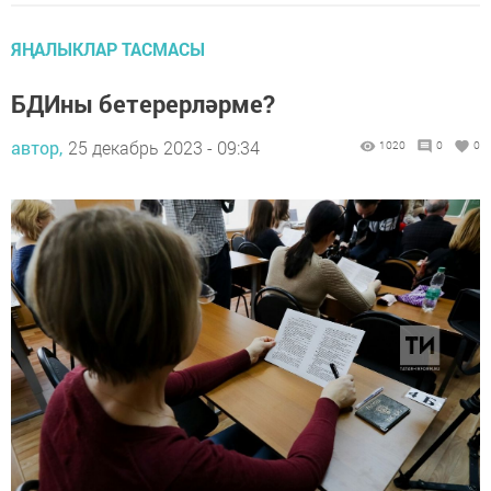
ЯҢАЛЫКЛАР ТАСМАСЫ
БДИны бетерерләрме?
автор,
25 декабрь 2023 - 09:34
1020
0
0