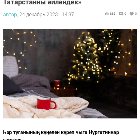
Татарстанны әйләндек»
автор,
24 декабрь 2023 - 14:37
885
0
0
Һәр туганының күңелен күреп чыга Нургатиннар
гаиләсе.