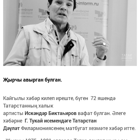
Җырчы авырган булган.
Кайгылы хәбәр килеп иреште, бүген 72 яшендә
Татарстанның халык
артисты
Искәндәр
Биктаһиров
вафат булган. Әлеге
хәбәрне
Г. Тукай исемендәге Татарстан
Дәүләт
Филармониясенең матбугат хезмәте хәбәр итте.