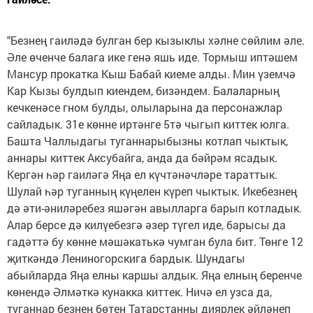
"Безнең гаиләдә булган бер кызыклы хәлне сөйлим әле.
Әле өченче балага ике генә яшь иде. Тормыш иптәшем
Мансур прокатка Кыш Бабай киеме алды. Мин үземчә
Кар Кызы булдып киендем, бизәндем. Балаларның
кечкенәсе гном булды, олыларына да персонажлар
сайладык. 31е көнне иртәнге 5тә чыгып киттек юлга.
Башта Чаллыдагы туганнарыбызны котлап чыктык,
аннары киттек Аксубайга, анда да бәйрәм ясадык.
Кергән һәр гаиләгә Яңа ел күчтәнәчләре тараттык.
Шулай һәр туганның күңелен күреп чыктык. Икебезнең
дә әти-әниләребез яшәгән авылларга барып котладык.
Алар берсе дә килүебезгә әзер түгел иде, барысы да
гадәттә бу көнне мәшәкатькә чумган була бит. Төнге 12
җиткәндә Лениногорскига бардык. Шундагы
абыйларда Яңа елны каршы алдык. Яңа елның беренче
көнендә Әлмәткә кунакка киттек. Ничә ел узса да,
туганнар безнең бөтен Татарстанны диярлек әйләнеп