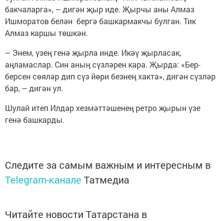
бакчаларга», – дигән җыр иде. Җырчы аны Алмаз
Ишморатов белән бергә башкармакчы булган. Тик
Алмаз каршы төшкән.
– Энем, үзең генә җырла инде. Икәү җырласак,
аңламаслар. Син аның сүзләрен кара. Җырда: «Бер-
берсен сөяләр дип сүз йөри безнең хакта», дигән сүзләр
бар, – дигән ул.
Шулай итеп Илдар хезмәттәшенең ретро җырын үзе
генә башкарды.
Следите за самым важным и интересным в
Telegram-канале
Татмедиа
Читайте новости Татарстана в