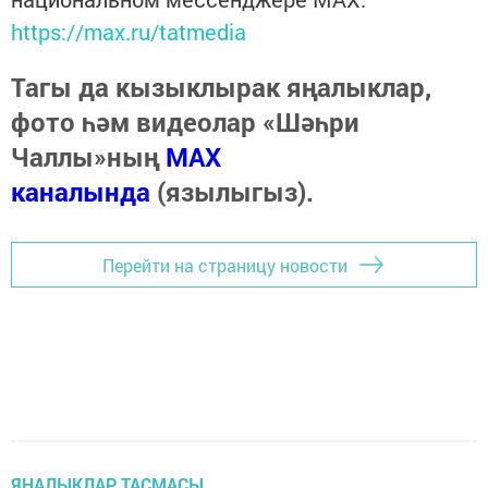
https://max.ru/tatmedia
Тагы да кызыклырак яңалыклар,
фото һәм видеолар «Шәһри
Чаллы»ның
MAX
каналында
(язылыгыз).
Перейти на страницу новости
ЯҢАЛЫКЛАР ТАСМАСЫ