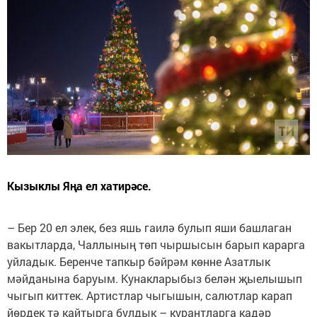
Кызыклы Яңа ел хатирәсе.
– Бер 20 ел элек, без яшь гаилә булып яши башлаган
вакытларда, Чаллының төп чыршысын барып карарга
уйладык. Беренче тапкыр бәйрәм көнне Азатлык
мәйданына баруым. Кунакларыбыз белән җыелышып
чыгып киттек. Артистлар чыгышын, салютлар карап
йөрдек тә кайтырга булдык – курантларга кадәр