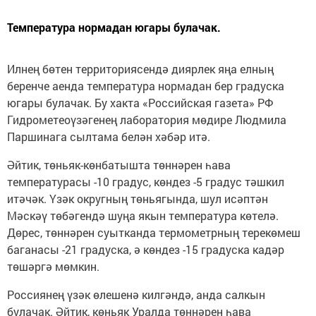
Температура нормадан югары булачак.
Илнең бөтен территориясендә диярлек яңа елның
беренче аенда температура нормадан бер градуска
югары булачак. Бу хакта «Российская газета» РФ
Гидрометеоүзәгенең лаборатория мөдире Людмила
Паршинага сылтама белән хәбәр итә.
Әйтик, төньяк-көнбатышта төннәрен һава
температурасы -10 градус, көндез -5 градус тәшкил
итәчәк. Үзәк округның төньягында, шул исәптән
Мәскәү төбәгендә шуңа якын температура көтелә.
Дөрес, төннәрен суытканда термометрның терекөмеш
баганасы -21 градуска, ә көндез -15 градуска кадәр
төшәргә мөмкин.
Россиянең үзәк өлешенә килгәндә, анда салкын
булачак. Әйтик, көньяк Уралда төннәрен һава