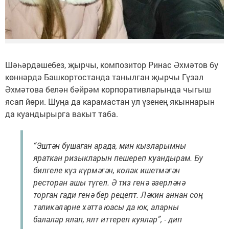
Шәһәрдәшебез, җырчы, композитор Ринас Әхмәтов бу
көннәрдә Башкортостанда танылган җырчы Гүзәл
Әхмәтова белән бәйрәм корпоративларында чыгыш
ясап йөри. Шуңа да карамастан ул үзенең якыннарын
да куандырырга вакыт таба.
“Эштән бушаган арада, мин кызларымны
яраткан ризыкларын пешереп куандырам. Бу
билгеле күз күрмәгән, колак ишетмәгән
ресторан ашы түгел. Ә тиз генә әзерләнә
торган гади генә бер рецепт. Ләкин аннан соң
тәликәләрне хәттә юасы да юк, аларны
балалар ялап, ялт иттереп куялар”, - дип