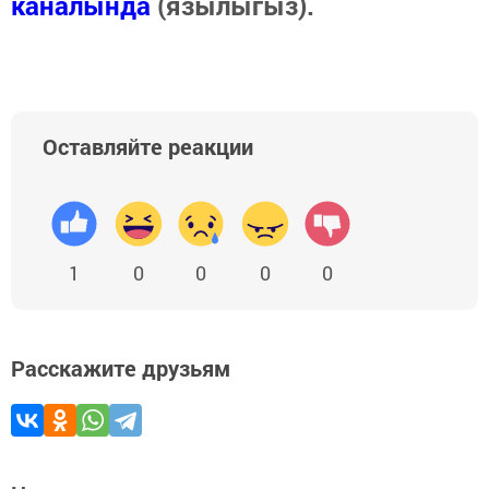
каналында
(язылыгыз).
Оставляйте реакции
1
0
0
0
0
Расскажите друзьям