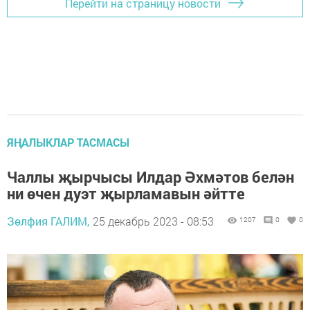
Перейти на страницу новости
ЯҢАЛЫКЛАР ТАСМАСЫ
Чаллы җырчысы Илдар Әхмәтов белән
ни өчен дуэт җырламавын әйтте
Зөлфия ГАЛИМ,
25 декабрь 2023 - 08:53
1207
0
0