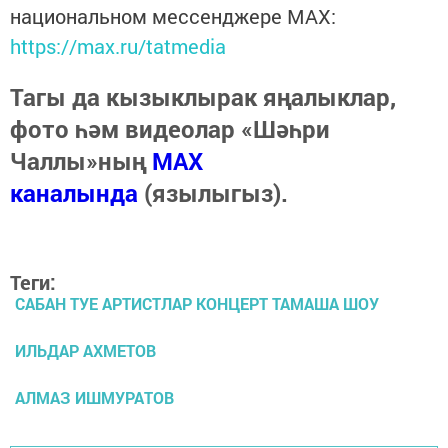
национальном мессенджере MАХ:
https://max.ru/tatmedia
Тагы да кызыклырак яңалыклар,
фото һәм видеолар «Шәһри
Чаллы»ның
MAX
каналында
(язылыгыз).
Теги:
САБАН ТУЕ АРТИСТЛАР КОНЦЕРТ ТАМАША ШОУ
ИЛЬДАР АХМЕТОВ
АЛМАЗ ИШМУРАТОВ