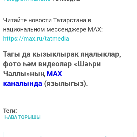
Читайте новости Татарстана в
национальном мессенджере MАХ:
https://max.ru/tatmedia
Тагы да кызыклырак яңалыклар,
фото һәм видеолар «Шәһри
Чаллы»ның
MAX
каналында
(язылыгыз).
Теги:
ҺАВА ТОРЫШЫ