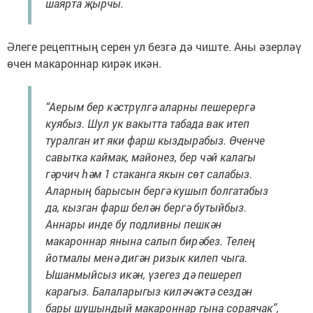
шаярта җырчы.
Әлеге рецептның серен ул безгә дә чиште. Аны әзерләү
өчен макароннар кирәк икән.
“Аерым бер кәстрүлгә аларны пешерергә
куябыз. Шул ук вакытта табада вак итеп
туралган ит яки фарш кыздырабыз. Өченче
савытка каймак, майонез, бер чәй калагы
гәрчич һәм 1 стаканга якын сөт салабыз.
Аларның барысын бергә кушып болгатабыз
да, кызган фарш белән бергә бутыйбыз.
Аннары инде бу подливны пешкән
макароннар янына салып бирәбез. Телең
йотмалы менә дигән ризык килеп чыга.
Ышанмыйсыз икән, үзегез дә пешереп
карагыз. Балаларыгыз киләчәктә сездән
бары шушындый макароннар гына сораячак”,