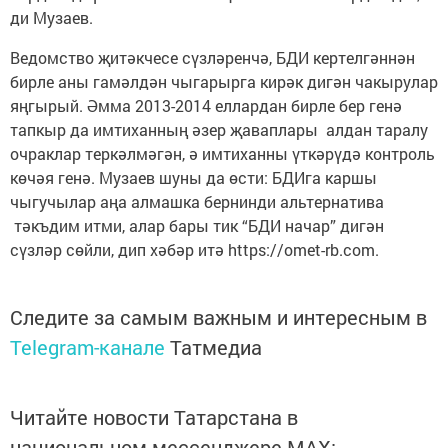
ди Музаев.
Ведомство җитәкчесе сүзләренчә, БДИ кертелгәннән
бирле аны гамәлдән чыгарырга кирәк дигән чакырулар
яңгырый. Әмма 2013-2014 еллардан бирле бер генә
тапкыр да имтиханның әзер җаваплары алдан таралу
очраклар теркәлмәгән, ә имтиханны үткәрүдә контроль
көчәя генә. Музаев шуны да өсти: БДИга каршы
чыгучылар аңа алмашка бернинди альтернатива
тәкъдим итми, алар бары тик “БДИ начар” дигән
сүзләр сөйли, дип хәбәр итә https://omet-rb.com.
Следите за самым важным и интересным в
Telegram-канале
Татмедиа
Читайте новости Татарстана в
национальном мессенджере MАХ: