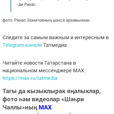
- ди Ринас.
фото: Ринас Әхмәтовның шәхси архивыннан
Следите за самым важным и интересным в
Telegram-канале
Татмедиа
Читайте новости Татарстана в
национальном мессенджере MАХ:
https://max.ru/tatmedia
Тагы да кызыклырак яңалыклар,
фото һәм видеолар «Шәһри
Чаллы»ның
MAX