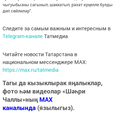
чыгуыбызны сагынып, шаккатып, рәхәт күңелле булды
дип сөйлиләр".
Следите за самым важным и интересным в
Telegram-канале
Татмедиа
Читайте новости Татарстана в
национальном мессенджере MАХ:
https://max.ru/tatmedia
Тагы да кызыклырак яңалыклар,
фото һәм видеолар «Шәһри
Чаллы»ның
MAX
каналында
(язылыгыз).