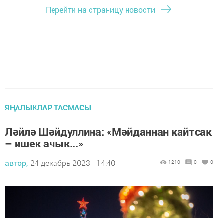
Перейти на страницу новости
ЯҢАЛЫКЛАР ТАСМАСЫ
Ләйлә Шәйдуллина: «Мәйданнан кайтсак
– ишек ачык...»
автор,
24 декабрь 2023 - 14:40
1210
0
0