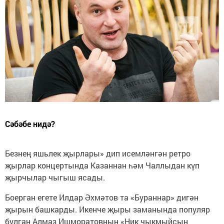
Сәбәбе нидә?
Безнең яшьлек җырлары» дип исемләнгән ретро
җырлар концертында Казаннан һәм Чаллыдан күп
җырчылар чыгыш ясады.
Боерган егете Илдар Әхмәтов та «Бураннар» дигән
җырын башкарды. Икенче җыры заманында популяр
булган Алмаз Ишморатовның «Ник чыкмыйсың