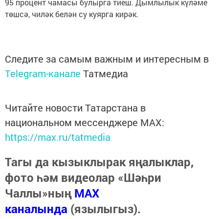
95 процент чамасы булырга тиеш. Дымлылык күләме
төшсә, чиләк белән су куярга кирәк.
Следите за самым важным и интересным в
Telegram-канале
Татмедиа
Читайте новости Татарстана в
национальном мессенджере MАХ:
https://max.ru/tatmedia
Тагы да кызыклырак яңалыклар,
фото һәм видеолар «Шәһри
Чаллы»ның
MAX
каналында
(язылыгыз).