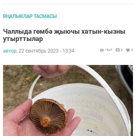
ЯҢАЛЫКЛАР ТАСМАСЫ
Чаллыда гөмбә җыючы хатын-кызны
утырттылар
автор,
22 сентябрь 2023 - 13:34
1547
0
0