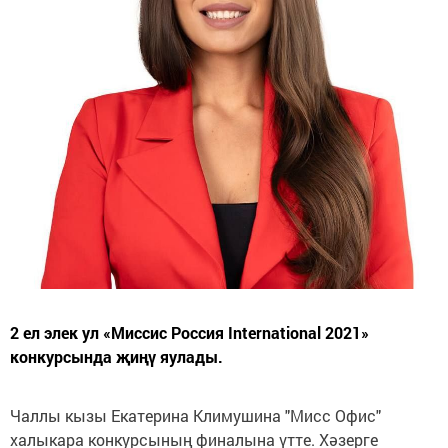
2 ел элек ул «Миссис Россия International 2021»
конкурсында җиңү яулады.
Чаллы кызы Екатерина Климушина "Мисс Офис"
халыкара конкурсының финалына үтте. Хәзерге