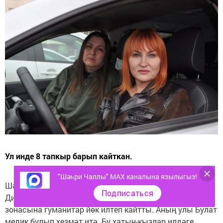
Ул инде 8 тапкыр барып кайткан.
"Шәһри Чаллы" MAX каналына язылыгыз!
Шәһәрдәшебез Лилиана Клементьева бертуган апасы
Подписаться
Диләрә белән үз машинасында махсус хәрби операция
зонасына гуманитар йөк илтеп кайтты. Аның улы Булат
медик булып хезмәт итә. Бу хатын-кызлар илдәге