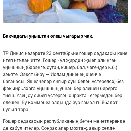
Бакчадагы уңыштан өлеш чыгарыр чак.
ТР Диния нәзарәте 23 сентябрьне гошер сәдакасы көне
итеп игълан итте. Гошер - ул җирдән җыеп алынган
уңышның (бәрәңге, суган, кишер, бал, чөгендер һ.б.)
зәкяте. Зәкят бирү — Ислам диненең өченче
баганасы. Яшелчәләр яңгыр суы белән үстерелсә, без
фәкыйрьләргә уңышның уннан бер өлешен бирергә
тиеш. Үзең су сибеп үстергән очракта - егермедән бер
өлешен. Бу һәммәбез алдында зур гамәл-гыйбадәт
булып тора.
Гошер сәдакасын республиканың бөтен мәчетләрендә
дә кабул итәләр. Соңрак алар мохтаҗ, авыр хәлдә