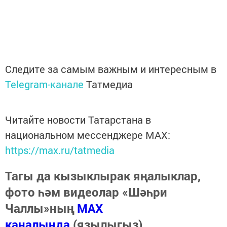
Следите за самым важным и интересным в
Telegram-канале
Татмедиа
Читайте новости Татарстана в
национальном мессенджере MАХ:
https://max.ru/tatmedia
Тагы да кызыклырак яңалыклар,
фото һәм видеолар «Шәһри
Чаллы»ның
MAX
каналында
(язылыгыз).