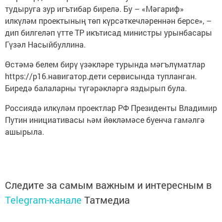
тудыруга зур игътибар бирелә. Бу – «Мәгариф»
илкүләм проектының төп күрсәткечләреннән берсе», –
дип билгеләп үтте ТР икътисад министры урынбасары
Гүзәл Насыйбуллина.
Өстәмә белем бирү үзәкләре турында мәгълүматлар
https://р16.навигатор.дети сервисында тупланган.
Биредә балаларны түгәрәкләргә яздырып була.
Россиядә илкүләм проектлар РФ Президенты Владимир
Путин инициативасы һәм йөкләмәсе буенча гамәлгә
ашырыла.
Следите за самым важным и интересным в
Telegram-канале
Татмедиа