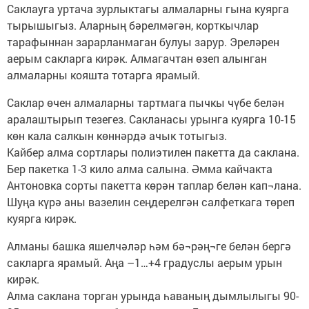
Саклауга уртача зурлыктагы алмаларны гына куярга
тырышыгыз. Аларның бәрелмәгән, корткычлар
тарафыннан зарарланмаган булуы зарур. Эреләрен
аерым сакларга кирәк. Алмагачтан өзеп алынган
алмаларны кояшта тотарга ярамый.
Саклар өчен алмаларны тартмага пычкы чүбе белән
аралаштырып тезегез. Сакланасы урынга куярга 10-15
көн кала салкын көннәрдә ачык тотыгыз.
Кайбер алма сортлары полиэтилен пакетта да саклана.
Бер пакетка 1-3 кило алма салына. Әмма кайчакта
Антоновка сорты пакетта көрән таплар белән кап¬лана.
Шуңа күрә аны вазелин сеңдерелгән салфеткага төреп
куярга кирәк.
Алманы башка яшелчәләр һәм бә¬рәң¬ге белән бергә
сакларга ярамый. Аңа –1…+4 градуслы аерым урын
кирәк.
Алма саклана торган урында һаваның дымлылыгы 90-