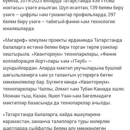
буенча, 2019-2023 елларда Татарстанда 436 «Үсеш
ноктасы» үзәге ачылган. Шул исәптән, 139 белем бирү
үзәге – цифрлы һәм гуманитар профильләрдә, 297
белем бирү үзәге – табигый-фәнни һәм технологик
юнәлешләрдә.
«Мәгариф» илкүләм проекты ярдәмендә Татарстанда
балаларга өстәмә белем бирә торган төрле үзәкләр
оештырыла. «Кванториум» технопарклары, «Фәнни
коллаборация йорт»лары һәм «IT-куб» –
шундыйлардан. Аларда мәктәп укучыларына бушлай
шөгыльләнергә һәм үз талантын үстерергә бөтен
мөмкинлекләр бар. Бүгенге көндә «Кванториум»
технопарклары Чаллы, Әлмәт һәм Түбән Камада эшли.
Моннан тыш, Казан, Яшел Үзән һәм Бөгелмәдәге
мәктәпләр базасында да технопарклар ачылды.
«Татарстанда балаларга, кайда яшәүләренә
карамастан, заманча таләпләргә туры килерлек
шартларда сыйфатлы белем алу мөмкинлеген