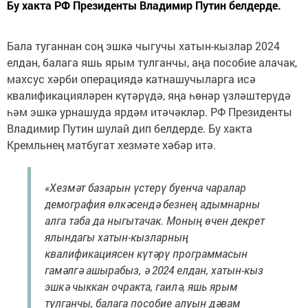
Бу хакта РФ Президенты Владимир Путин белдерде.
Бала туганнан соң эшкә чыгучы хатын-кызлар 2024
елдан, балага яшь ярым тулганчы, аңа пособие алачак,
махсус хәрби операциядә катнашучыларга исә
квалификацияләрен күтәрүдә, яңа һөнәр үзләштерүдә
һәм эшкә урнашуда ярдәм итәчәкләр. РФ Президенты
Владимир Путин шулай дип белдерде. Бу хакта
Кремльнең матбугат хезмәте хәбәр итә.
«Хезмәт базарын үстерү буенча чаралар
демография өлкәсендә безнең адымнарны
алга таба да ныгытачак. Моның өчен декрет
ялындагы хатын-кызларның
квалификациясен күтәрү программасын
гамәлгә ашырабыз, ә 2024 елдан, хатын-кыз
эшкә чыккан очракта, гаилә, яшь ярым
тулганчы, балага пособие алуын дәвам