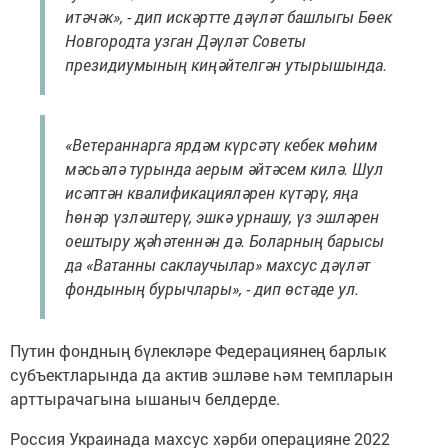
итәчәк», - дип искәртте дәүләт башлыгы Бөек
Новгородта узган Дәүләт Советы
президиумының киңәйтелгән утырышында.
«Ветераннарга ярдәм күрсәтү кебек мөһим
мәсьәлә турында аерым әйтәсем килә. Шул
исәптән квалификацияләрен күтәрү, яңа
һөнәр үзләштерү, эшкә урнашу, үз эшләрен
оештыру җәһәтеннән дә. Боларның барысы
да «Ватанны саклаучылар» махсус дәүләт
фондының бурычлары», - дип өстәде ул.
Путин фондның бүлекләре Федерациянең барлык
субъектларында да актив эшләве һәм темпларын
арттырачагына ышаныч белдерде.
Россия Украинада махсус хәрби операцияне 2022