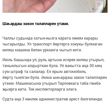
Шәһәрдәш закон таләпләрен үтәми.
Чаллы судында хатын-кызга карата хөкем карары
чыгарылды. Ул транспорт йөртергә хокукы булмаган
килеш машина белән урманга чыгып китә.
Июль башында ул, руль артына исерек килеш утырып,
таныклыгын алдырткан була. Ул вакытта аңа 30 мең
сум штраф та салалар. Ел ярым автомобиль
йөртү тыелган була. Әмма шәһәрдәш закон таләпләрен
үтәми. Машинасына утырып Тарловкага таба гөмбә
җыярга китә. Тик инспекторларга эләгә.
Судта аңа 3 көнлек административ арест билгеләнде.