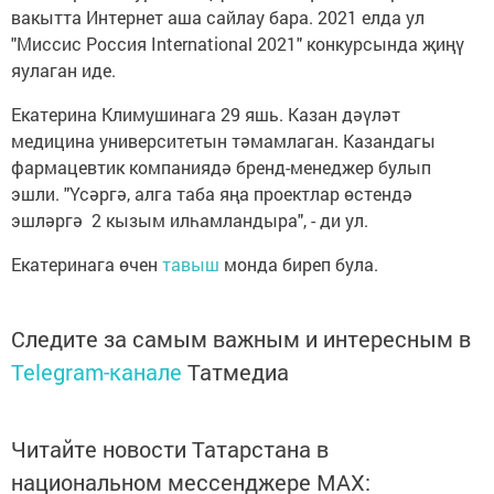
вакытта Интернет аша сайлау бара. 2021 елда ул
"Миссис Россия International 2021" конкурсында җиңү
яулаган иде.
Екатерина Климушинага 29 яшь. Казан дәүләт
медицина университетын тәмамлаган. Казандагы
фармацевтик компаниядә бренд-менеджер булып
эшли. "Үсәргә, алга таба яңа проектлар өстендә
эшләргә 2 кызым илһамландыра", - ди ул.
Екатеринага өчен
тавыш
монда биреп була.
Следите за самым важным и интересным в
Telegram-канале
Татмедиа
Читайте новости Татарстана в
национальном мессенджере MАХ: