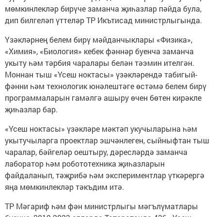
мөмкинлекләр бирүче заманча җиһазлар пәйда була,
дип билгеләп үттеләр ТР Икътисад министрлыгында.
Үзәкләрнең белем бирү мәйданчыклары «Физика»,
«Химия», «Биология» кебек фәннәр буенча заманча
укыту һәм тәрбия чаралары белән тәэмин ителгән.
Моннан тыш «Үсеш ноктасы» үзәкләрендә табигый-
фәнни һәм технологик юнәлештәге өстәмә белем бирү
программаларын гамәлгә ашыру өчен бөтен кирәкле
җиһазлар бар.
«Үсеш ноктасы» үзәкләре мәктәп укучыларына һәм
укытучыларга проектлар эшчәнлеген, сыйныфтан тыш
чаралар, бәйгеләр оештыру, дәресләрдә заманча
лаборатор һәм робототехника җиһазларын
файдаланып, тәҗрибә һәм экспериментлар үткәрергә
яңа мөмкинлекләр тәкъдим итә.
ТР Мәгариф һәм фән министрлыгы мәгълүматлары