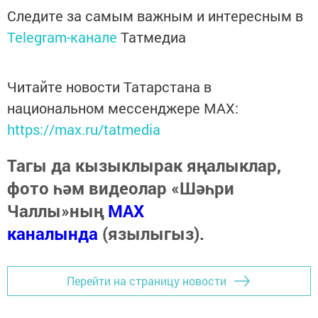
Следите за самым важным и интересным в
Telegram-канале
Татмедиа
Читайте новости Татарстана в
национальном мессенджере MАХ:
https://max.ru/tatmedia
Тагы да кызыклырак яңалыклар,
фото һәм видеолар «Шәһри
Чаллы»ның
MAX
каналында
(язылыгыз).
Перейти на страницу новости