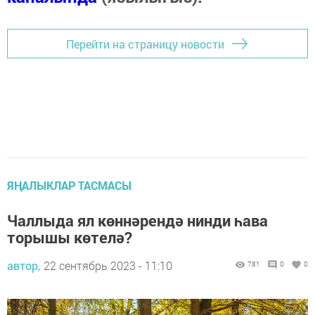
Перейти на страницу новости
ЯҢАЛЫКЛАР ТАСМАСЫ
Чаллыда ял көннәрендә нинди һава
торышы көтелә?
автор,
22 сентябрь 2023 - 11:10
781
0
0