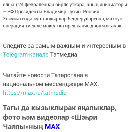
елның 24 февраленнән бирле үткәрә, аның инициаторы
– РФ Президенты Владимир Путин. Россия
Хөкүмәтендә күп тапкырлар белдерүләренчә, махсус
операция тиешле максатка ирешкәнче дәвам итәчәк.
Следите за самым важным и интересным в
Telegram-канале
Татмедиа
Читайте новости Татарстана в
национальном мессенджере MАХ:
https://max.ru/tatmedia
Тагы да кызыклырак яңалыклар,
фото һәм видеолар «Шәһри
Чаллы»ның
MAX