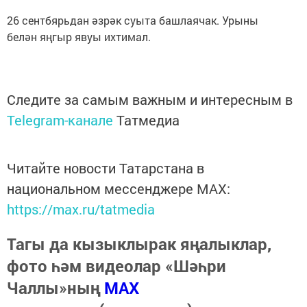
26 сентбярьдан әзрәк суыта башлаячак. Урыны
белән яңгыр явуы ихтимал.
Следите за самым важным и интересным в
Telegram-канале
Татмедиа
Читайте новости Татарстана в
национальном мессенджере MАХ:
https://max.ru/tatmedia
Тагы да кызыклырак яңалыклар,
фото һәм видеолар «Шәһри
Чаллы»ның
MAX