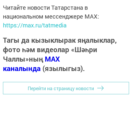
Читайте новости Татарстана в
национальном мессенджере MАХ:
https://max.ru/tatmedia
Тагы да кызыклырак яңалыклар,
фото һәм видеолар «Шәһри
Чаллы»ның
MAX
каналында
(язылыгыз).
Перейти на страницу новости