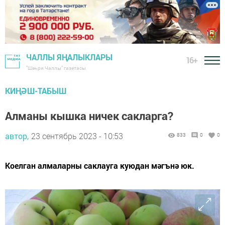
ЧАЛЛЫ ЯҢАЛЫКЛАРЫ
16+
"Шәһри Чаллы" газетасы
КИҢӘШ-ТАБЫШ
Алманы кышка ничек сакларга?
автор,
23 сентябрь 2023 - 10:53
833
0
0
Коелган алмаларны саклауга куюдан мәгънә юк.