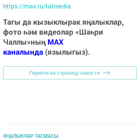
https://max.ru/tatmedia
Тагы да кызыклырак яңалыклар,
фото һәм видеолар «Шәһри
Чаллы»ның
MAX
каналында
(язылыгыз).
Перейти на страницу новости
ЯҢАЛЫКЛАР ТАСМАСЫ