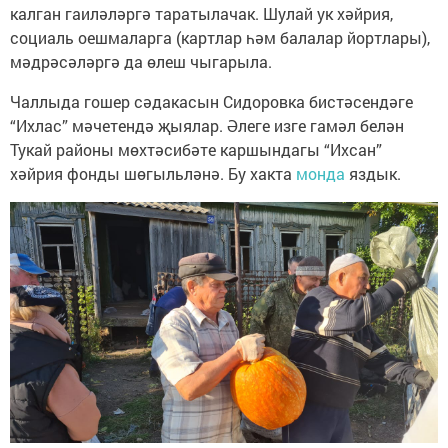
калган гаиләләргә таратылачак. Шулай ук хәйрия,
социаль оешмаларга (картлар һәм балалар йортлары),
мәдрәсәләргә да өлеш чыгарыла.
Чаллыда гошер сәдакасын Сидоровка бистәсендәге
“Ихлас” мәчетендә җыялар. Әлеге изге гамәл белән
Тукай районы мөхтәсибәте каршындагы “Ихсан”
хәйрия фонды шөгыльләнә. Бу хакта
монда
яздык.