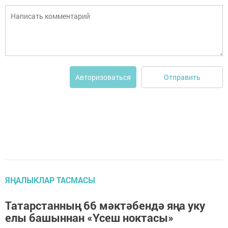
Отправить
Авторизоваться
ЯҢАЛЫКЛАР ТАСМАСЫ
Татарстанның 66 мәктәбендә яңа уку
елы башыннан «Үсеш ноктасы»