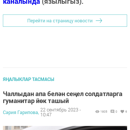
каналында
(язылыгыз).
Перейти на страницу новости
ЯҢАЛЫКЛАР ТАСМАСЫ
Чаллыдан апа белән сеңел солдатларга
гуманитар йөк ташый
22 сентябрь 2023 -
Сәрия Гарипова,
1805
0
6
10:47