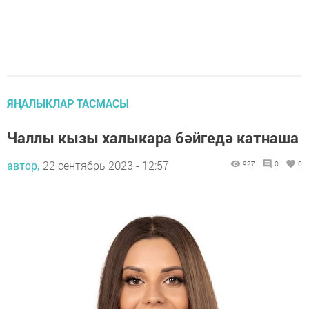
ЯҢАЛЫКЛАР ТАСМАСЫ
Чаллы кызы халыкара бәйгедә катнаша
автор,
22 сентябрь 2023 - 12:57
927
0
0