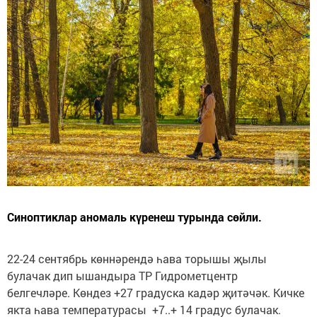
Синоптиклар аномаль күренеш турында сөйли.
22-24 сентябрь көннәрендә һава торышы җылы
булачак дип ышандыра ТР Гидрометцентр
белгечләре. Көндез +27 градуска кадәр җитәчәк. Кичке
якта һава температурасы +7..+ 14 градус булачак.