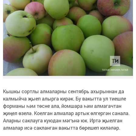
Кышкы сортлы алмаларны сентябрь ахырыннан да
калмыйча җыеп алырга кирәк. Бу вакытта ул тиешле
форманы һәм төсне ала, йомшара һәм алмагачтан
җиңел өзелә. Коелган алмалар артык өлгергән санала.
Аларны саклауга куюдан мәгънә юк. Иртә җыелган
алмалар исә сакланган вакытта бөрешеп киләләр.