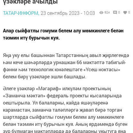
үзәкләре ачылды
ТАТАР-ИНФОРМ,
23 сентябрь 2023 - 10:03
624
0
0
Алар сыйфатлы гомуми белем алу мөмкинлеге белән
тәэмин итү бурычын куя.
Яңа уку елы башыннан Татарстанның авыл җирлегендә
һәм кече шәһәрләрдә урнашкан 66 мәктәптә табигый-
фәнни һәм технологик юнәлештәге «Үсеш ноктасы»
белем бирү үзәкләре эшли башлады.
Әлеге үзәкләр «Мәгариф» илкүләм проектының
«Заманча мәктәп» федераль проекты кысаларында
оештырыла. Ул балаларны, кайда яшәүләренә
карамастан, заманча таләпләргә җавап бирә торган
шартларда сыйфатлы гомуми белем алу мөмкинлеге
белән тәэмин итү бурычын куя. Аның ярдәмендә бүген
зур булмаган мәктәпләрдә дә балаларны укытуга яңа