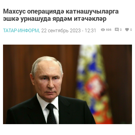
Махсус операциядә катнашучыларга
эшкә урнашуда ярдәм итәчәкләр
ТАТАР-ИНФОРМ,
22 сентябрь 2023 - 12:31
696
0
0