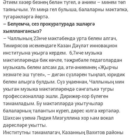
Әтием хәзер безнең белән түгел, ә әнием – минем төп
таянычым. Ул миңа гел булыша, балаларны мәктәпкә,
түгәрәкләргә йөртә.
– Белүемчә, сез прокуратурада эшләргә
хыяллангансыз?
– Чаллының 23нче мәктәбендә урта белем алгач,
Тимирясов исемендәге Казан Дәүләт инновацион
институына укырга кердем. 6,7нче музыка
мәктәпләрендә бик көчле, тәҗрибәле педаголардан
музыкаль белем алсам да, әти-әниемнең «Җырчы
хезмәте эш түгел», – дигән сүзләрен тыңлап, юридик
белем алырга булдым. Сүз уңаеннан, Чаллының мин
укыган музыка мәктәпләрендә сәнгатькә тугры
профессионаллар эшли. Дирижер-хор бүлеген
тәмамладым. Бу мәктәпләрдә укытучылар
балаларның талантын күреп, дөрес юлга кертәләр.
Шәхсән үземә Лидия Мизгуллина хор һәм вокал
дәресләре укытты.
Институтны тәмамлагач, Казанның Вахитов районы