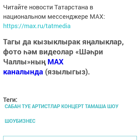
Читайте новости Татарстана в
национальном мессенджере MАХ:
https://max.ru/tatmedia
Тагы да кызыклырак яңалыклар,
фото һәм видеолар «Шәһри
Чаллы»ның
MAX
каналында
(язылыгыз).
Теги:
САБАН ТУЕ АРТИСТЛАР КОНЦЕРТ ТАМАША ШОУ
ШОУБИЗНЕС