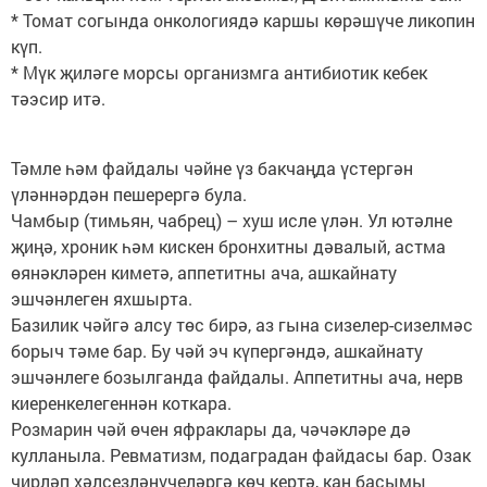
* Томат согында онкологиядә каршы көрәшүче ликопин
күп.
* Мүк җиләге морсы организмга антибиотик кебек
тәэсир итә.
Тәмле һәм файдалы чәйне үз бакчаңда үстергән
үләннәрдән пешерергә була.
Чамбыр (тимьян, чабрец) – хуш исле үлән. Ул ютәлне
җиңә, хроник һәм кискен бронхитны дәвалый, астма
өянәкләрен киметә, аппетитны ача, ашкайнату
эшчәнлеген яхшырта.
Базилик чәйгә алсу төс бирә, аз гына сизелер-сизелмәс
борыч тәме бар. Бу чәй эч күпергәндә, ашкайнату
эшчәнлеге бозылганда файдалы. Аппетитны ача, нерв
киеренкелегеннән коткара.
Розмарин чәй өчен яфраклары да, чәчәкләре дә
кулланыла. Ревматизм, подаградан файдасы бар. Озак
чирләп хәлсезләнүчеләргә көч кертә, кан басымы