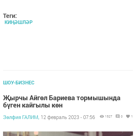
Теги:
КИҢӘШЛӘР
ШОУ-БИЗНЕС
Җырчы Айгөл Бариева тормышында
бүген кайгылы көн
Зөлфия ГАЛИМ,
12 февраль 2023 - 07:56
1527
0
1