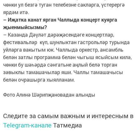
чөнки ул безгә туган телебезне сакларга, үстерергә
ярдәм итә.
– Иҗатка канат ярган Чаллыда концерт куярга
җыенмыйсызмы?
– Казанда Дәүләт дәрәҗәсендәге концертлар,
фестивальләр күп, шунлыктан гастрольләр турында
уйларга вакытым юк. Чаллыда оркестр, ансамбль
белән затлы программа белән чыгыш ясыйсым килә,
чөнки бу шәһәрдә сәнгатьне аңлый белә торган
зәвыклы тамашачылар яши. Чаллы тамашачысы
белән очрашырга хыялланам.
Фото Алинә Шәрипҗановадан алынды
Следите за самым важным и интересным в
Telegram-канале
Татмедиа