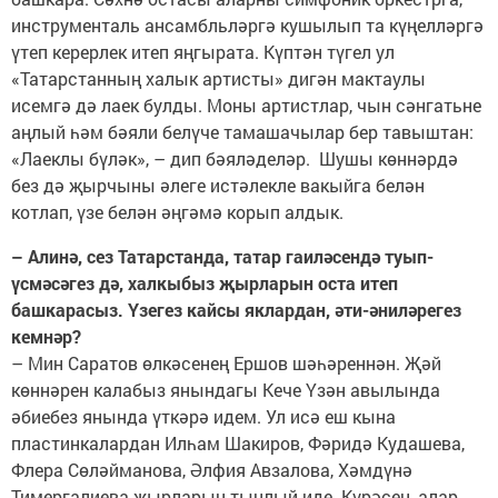
инструменталь ансамбльләргә кушылып та күңелләргә
үтеп керерлек итеп яңгырата. Күптән түгел ул
«Татарстанның халык артисты» дигән мактаулы
исемгә дә лаек булды. Моны артистлар, чын сәнгатьне
аңлый һәм бәяли белүче тамашачылар бер тавыштан:
«Лаеклы бүләк», – дип бәяләделәр. Шушы көннәрдә
без дә җырчыны әлеге истәлекле вакыйга белән
котлап, үзе белән әңгәмә корып алдык.
– Алинә, сез Татарстанда, татар гаиләсендә туып-
үсмәсәгез дә, халкыбыз җырларын оста итеп
башкарасыз. Үзегез кайсы яклардан, әти-әниләрегез
кемнәр?
– Мин Саратов өлкәсенең Ершов шәһәреннән. Җәй
көннәрен калабыз янындагы Кече Үзән авылында
әбиебез янында үткәрә идем. Ул исә еш кына
пластинкалардан Илһам Шакиров, Фәридә Кудашева,
Флера Сөләйманова, Әлфия Авзалова, Хәмдүнә
Тимергалиева җырларын тыңлый иде. Күрәсең, алар