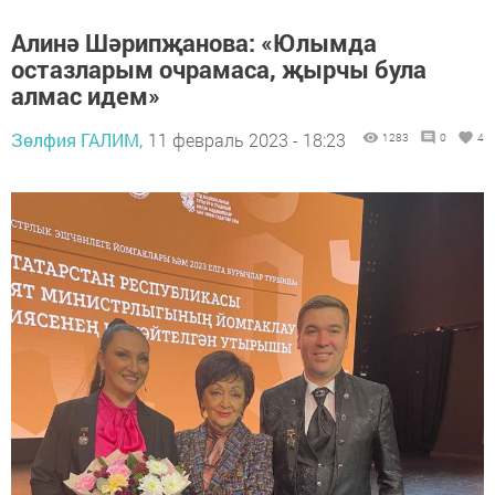
Алинә Шәрипҗанова: «Юлымда
остазларым очрамаса, җырчы була
алмас идем»
Зөлфия ГАЛИМ,
11 февраль 2023 - 18:23
1283
0
4