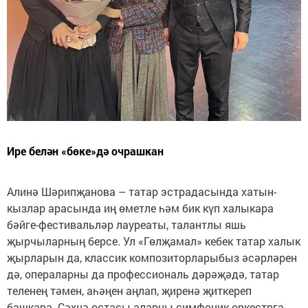
Ире белән «бөке»дә очрашкан
Алинә Шәрипҗанова – татар эстрадасында хатын-
кызлар арасында иң өметле һәм бик күп халыкара
бәйге-фестивальләр лауреаты, талантлы яшь
җырчыларның берсе. Ул «Гөлҗамал» кебек татар халык
җырларын да, классик композиторларыбыз әсәрләрен
дә, операларны да профессиональ дәрәҗәдә, татар
теленең тәмен, аһәңен аңлап, җиренә җиткереп
башкара. Сәхнә остасы аларны симфоник оркестрга,