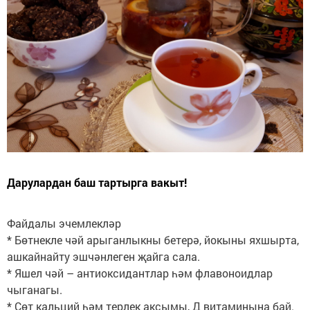
Дарулардан баш тартырга вакыт!
Файдалы эчемлекләр
* Бөтнекле чәй арыганлыкны бетерә, йокыны яхшырта,
ашкайнайту эшчәнлеген җайга сала.
* Яшел чәй – антиоксидантлар һәм флавоноидлар
чыганагы.
* Сөт кальций һәм терлек аксымы, Д витаминына бай.