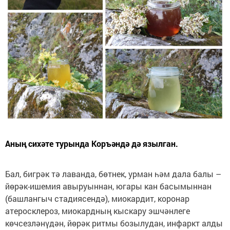
Аның сихәте турында Коръәндә дә язылган.
Бал, бигрәк тә лаванда, бөтнек, урман һәм дала балы –
йөрәк-ишемия авыруыннан, югары кан басымыннан
(башлангыч стадиясендә), миокардит, коронар
атеросклероз, миокардның кыскару эшчәнлеге
көчсезләнүдән, йөрәк ритмы бозылудан, инфаркт алды