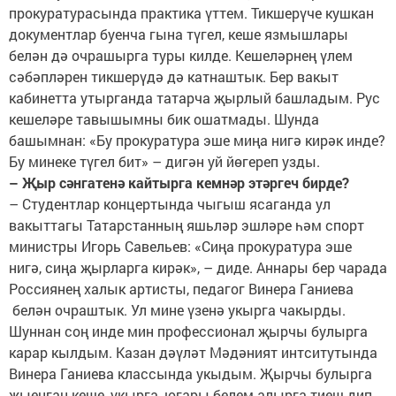
прокуратурасында практика үттем. Тикшерүче кушкан
документлар буенча гына түгел, кеше язмышлары
белән дә очрашырга туры килде. Кешеләрнең үлем
сәбәпләрен тикшерүдә дә катнаштык. Бер вакыт
кабинетта утырганда татарча җырлый башладым. Рус
кешеләре тавышымны бик ошатмады. Шунда
башымнан: «Бу прокуратура эше миңа нигә кирәк инде?
Бу минеке түгел бит» – дигән уй йөгереп узды.
– Җыр сәнгатенә кайтырга кемнәр этәргеч бирде?
– Студентлар концертында чыгыш ясаганда ул
вакыттагы Татарстанның яшьләр эшләре һәм спорт
министры Игорь Савельев: «Сиңа прокуратура эше
нигә, сиңа җырларга кирәк», – диде. Аннары бер чарада
Россиянең халык артисты, педагог Винера Ганиева
белән очраштык. Ул мине үзенә укырга чакырды.
Шуннан соң инде мин профессионал җырчы булырга
карар кылдым. Казан дәүләт Мәдәният интситутында
Винера Ганиева классында укыдым. Җырчы булырга
җыенган кеше, укырга, югары белем алырга тиеш дип