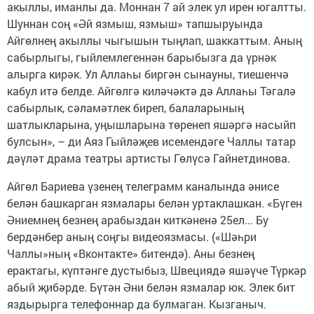
акыллы, иманлы да. Моннан 7 ай элек ул ирен югалтты.
Шуннан соң «Әй язмыш, язмыш» тапшыруында
Айгөлнең акыллы чыгышын тыңлап, шаккаттым. Аның
сабырлыгы, гыйлемлегеннән барыбызга да үрнәк
алырга кирәк. Ул Аллаһы биргән сынауны, тиешенчә
кабул итә белде. Айгөлгә киләчәктә дә Аллаһы Тәгалә
сабырлык, сәламәтлек биреп, балаларының
шатлыкларына, уңышларына төренеп яшәргә насыйп
булсын», – ди Аяз Гыйләҗев исемендәге Чаллы татар
дәүләт драма театры артисты Гөлүсә Гайнетдинова.
Айгөл Бариева үзенең телеграмм каналында әнисе
белән башкарган язмалары белән уртаклашкан. «Бүген
Әниемнең безнең арабыздан киткәненә 25ел... Бу
бердәнбер аның соңгы видеоязмасы. («Шәһри
Чаллы»ның «Вконтакте» битендә). Аны безнең
ерактагы, күптәнге дустыбыз, Швециядә яшәүче Түркәр
абый җибәрде. Бүтән Әни белән язмалар юк. Элек бит
яздырырга телефоннар да булмаган. Кызганыч.