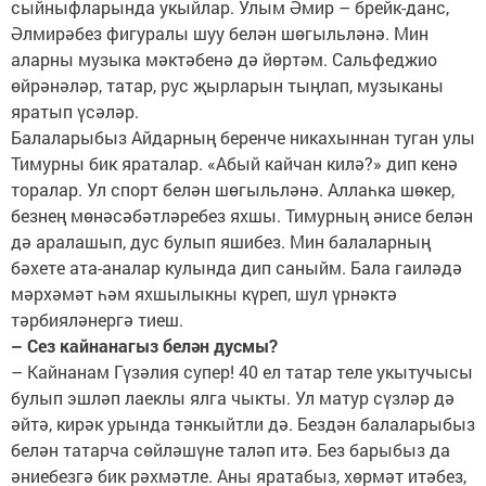
сыйныфларында укыйлар. Улым Әмир – брейк-данс,
Әлмирәбез фигуралы шуу белән шөгыльләнә. Мин
аларны музыка мәктәбенә дә йөртәм. Сальфеджио
өйрәнәләр, татар, рус җырларын тыңлап, музыканы
яратып үсәләр.
Балаларыбыз Айдарның беренче никахыннан туган улы
Тимурны бик яраталар. «Абый кайчан килә?» дип кенә
торалар. Ул спорт белән шөгыльләнә. Аллаһка шөкер,
безнең мөнәсәбәтләребез яхшы. Тимурның әнисе белән
дә аралашып, дус булып яшибез. Мин балаларның
бәхете ата-аналар кулында дип саныйм. Бала гаиләдә
мәрхәмәт һәм яхшылыкны күреп, шул үрнәктә
тәрбияләнергә тиеш.
– Сез кайнанагыз белән дусмы?
– Кайнанам Гүзәлия супер! 40 ел татар теле укытучысы
булып эшләп лаеклы ялга чыкты. Ул матур сүзләр дә
әйтә, кирәк урында тәнкыйтли дә. Бездән балаларыбыз
белән татарча сөйләшүне таләп итә. Без барыбыз да
әниебезгә бик рәхмәтле. Аны яратабыз, хөрмәт итәбез,