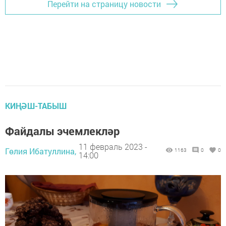
Перейти на страницу новости
КИҢӘШ-ТАБЫШ
Файдалы эчемлекләр
11 февраль 2023 -
Гөлия Ибатуллина,
1163
0
0
14:00