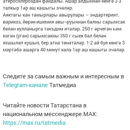
атеросклероздан файдалы. Ашар алдыннан көнгә 2-3
тапкыр 1әр аш кашыгы эчәләр.
Аяктагы кан тамырлары авырулары – эндартериит,
варикоз, йөрәк-ишемия авы¬руыннан балны сарымсак
белән кулланырга тәкъдим итәләр. 250 г әрчегән һәм
изгән (уган) сарымсакны 350 г сыек бал белән
яхшылап кушып, бер атна төнәтәләр. 1-2 ай буе көнгә 3
мәртәбә ашарга 40 минут кала 1әр аш кашыгы эчәләр.
Следите за самым важным и интересным в
Telegram-канале
Татмедиа
Читайте новости Татарстана в
национальном мессенджере MАХ:
https://max.ru/tatmedia