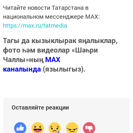
Читайте новости Татарстана в
национальном мессенджере MАХ:
https://max.ru/tatmedia
Тагы да кызыклырак яңалыклар,
фото һәм видеолар «Шәһри
Чаллы»ның
MAX
каналында
(язылыгыз).
Оставляйте реакции