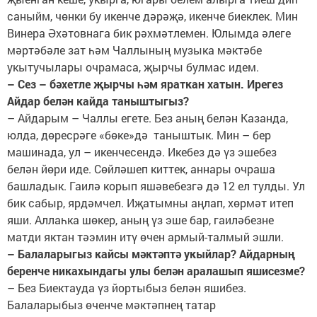
саныйм, чөнки бу икенче дәрәҗә, икенче биеклек. Мин
Винера Әхәтовнага бик рәхмәтлемен. Юлымда әлеге
мәртәбәле зат һәм Чаллының музыка мәктәбе
укытучылары очрамаса, җырчы булмас идем.
– Сез – бәхетле җырчы һәм яраткан хатын. Ирегез
Айдар белән кайда таныштыгыз?
– Айдарым – Чаллы егете. Без аның белән Казанда,
юлда, дөресрәге «бөке»дә таныштык. Мин – бер
машинада, ул – икенчесендә. Икебез дә үз эшебез
белән йөри иде. Сөйләшеп киттек, аннары очраша
башладык. Гаилә корып яшәвебезгә дә 12 ел тулды. Ул
бик сабыр, ярдәмчел. Иҗатымны аңлап, хөрмәт итеп
яши. Аллаһка шөкер, аның үз эше бар, гаиләбезне
матди яктан тәэмин итү өчен армый-талмый эшли.
– Балаларыгыз кайсы мәктәптә укыйлар? Айдарның
беренче никахындагы улы белән аралашып яшисезме?
– Без Биектауда үз йортыбыз белән яшибез.
Балаларыбыз өченче мәктәпнең татар