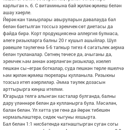
карлыган һ. б. С витаминына бай җиләк-җимеш белән
ашау хәерле.
Йөрәк-кан тамырлары авыруларын дәвалауда бал
белән баетылган тоссыз эремчек-сөт диетасы да
файда бирә. Корт продукциясенә аллергия булмаса,
әлеге ризыкларга балны 20 г кушып ашыйлар. Шул
рәвешле тәүлегенә 5-6 тапкыр тигез 4 сәгатьлек аерма
белән тукланалар. Сөтнең төчесе дә, ачыганы да,
эремчек һәм аннан әзерләнгән ризыклар, изелеп
пешкән сы¬еграк боткалар, суда пешкән төрле яшелчә
һәм җиләк-җимеш пюрелары кулланыла. Ризыкны
тозсыз итеп әзерлиләр. Әмма тәүлек дозасын
арттырырга киңәш ителми.
Югарыда телгә алынган хасталар булганда, балны
дару үләннәре белән дә кулланырга була. Мәсәлән,
балан белән. Ул хәтта үзе генә дә йөрәк тибешен
нормальләштерә, сидек чыгуны яхшырта.
Бал белән 1:1 нисбәтендә катнаштырган суган согы