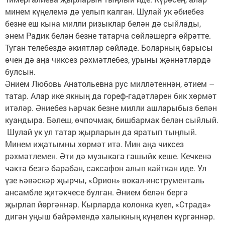
минем күңелемә дә уелып калган. Шулай ук әбиебез
безне еш кына милли ризыклар белән дә сыйлады,
энем Радик белән безне татарча сөйләшергә өйрәтте.
Туган телебездә әкиятләр сөйләде. Боларның барысы
өчен дә аңа чиксез рәхмәтлебез, урыны җәннәтләрдә
булсын.
Әнием Любовь Анатольевна рус милләтеннән, әтием –
татар. Алар ике якның да гореф-гадәтләрен бик хөрмәт
итәләр. Әниебез һәрчак безне милли ашларыбыз белән
куандыра. Бәлеш, өчпочмак, бишбармак белән сыйлый.
Шулай ук ул татар җырларын да яратып тыңлый.
Минем иҗатымны хөрмәт итә. Мин аңа чиксез
рәхмәтлемен. Әти дә музыкага гашыйк кеше. Кечкенә
чакта безгә барабан, саксафон алып кайткан иде. Ул
үзе һәвәскәр җырчы, «Орион» вокал-инструменталь
ансамбле җитәкчесе булган. Әнием белән бергә
җырлап йөргәннәр. Кырларда колонка куеп, «Страда»
дигән уңыш бәйрәмендә халыкның күңелен күргәннәр.