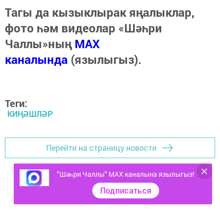
Тагы да кызыклырак яңалыклар,
фото һәм видеолар «Шәһри
Чаллы»ның
MAX
каналында
(язылыгыз).
Теги:
КИҢӘШЛӘР
Перейти на страницу новости
"Шәһри Чаллы" MAX каналына язылыгыз!
Подписаться