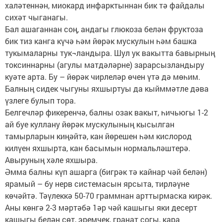
халәтеннән, миокард инфарктыннан бик тә файдалы
сихәт чыганагы.
Бал ашаганнан соң, андагы глюкоза белән фруктоза
бик тиз канга күчә һәм йөрәк мускулын һәм башка
тукымаларны тук¬ландыра. Шул ук вакытта бавырның
токсиннарны (агулы матдәләрне) зарарсызландыру
куәте арта. Бу – йөрәк чирлеләр өчен үтә дә мөһим.
Балның сидек чыгуны яхшыртуы да кыйммәтле дәва
үзлеге булып тора.
Белгечләр фикеренчә, балны озак вакыт, һичьюгы 1-2
ай буе куллану йөрәк мускулының кысылган
тамырларын киңәйтә, кан йөрешен һәм кислород
килүен яхшырта, кан басымын нормальләштерә.
Авыруның хәле яхшыра.
Әмма балны күп ашарга (бигрәк тә кайнар чәй белән)
ярамый – бу нерв системасын ярсыта, тирләүне
көчәйтә. Тәүлеккә 50-70 граммнан арттырмаска кирәк.
Аны көнгә 2-3 мәртәбә 1әр чәй кашыгы яки десерт
кашыгы белән сөт, эремчек, гранат согы, кара