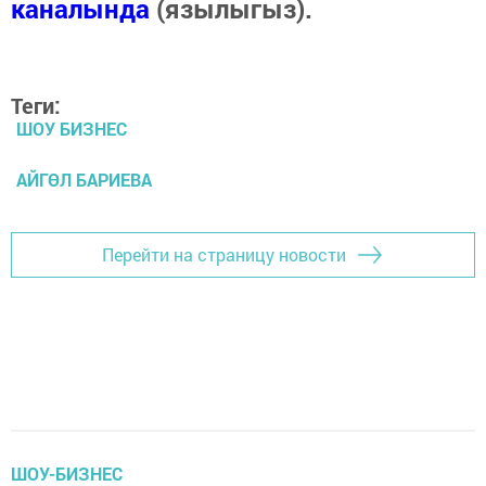
каналында
(язылыгыз).
Теги:
ШОУ БИЗНЕС
АЙГӨЛ БАРИЕВА
Перейти на страницу новости
ШОУ-БИЗНЕС