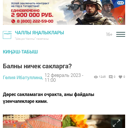
ЧАЛЛЫ ЯҢАЛЫКЛАРЫ
16+
"Шәһри Чаллы" газетасы
КИҢӘШ-ТАБЫШ
Балны ничек сакларга?
12 февраль 2023 -
Гөлия Ибатуллина,
1245
0
0
11:00
Дөрес сакламаган очракта, аны файдалы
үзенчәлекләре кими.