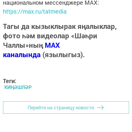
национальном мессенджере MАХ:
https://max.ru/tatmedia
Тагы да кызыклырак яңалыклар,
фото һәм видеолар «Шәһри
Чаллы»ның
MAX
каналында
(язылыгыз).
Теги:
КИҢӘШЛӘР
Перейти на страницу новости