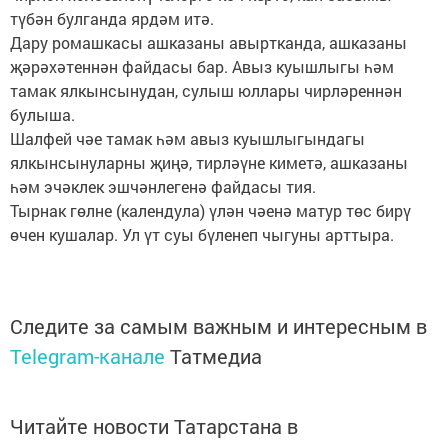
түбән булганда ярдәм итә.
Дару ромашкасы ашказаны авыртканда, ашказаны
җәрәхәтеннән файдасы бар. Авыз куышлыгы һәм
тамак ялкынсынудан, сулыш юллары чирләреннән
булыша.
Шалфей чәе тамак һәм авыз куышлыгындагы
ялкынсынуларны җиңә, тирләүне киметә, ашказаны
һәм эчәклек эшчәнлегенә файдасы тия.
Тырнак гөлне (календула) үлән чәенә матур төс бирү
өчен кушалар. Ул үт суы бүленеп чыгуны арттыра.
Следите за самым важным и интересным в
Telegram-канале
Татмедиа
Читайте новости Татарстана в