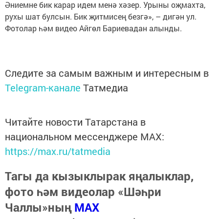
Әниемне бик карар идем менә хәзер. Урыны оҗмахта,
рухы шат булсын. Бик җитмисең безгә», – дигән ул.
Фотолар һәм видео Айгөл Бариевадан алынды.
Следите за самым важным и интересным в
Telegram-канале
Татмедиа
Читайте новости Татарстана в
национальном мессенджере MАХ:
https://max.ru/tatmedia
Тагы да кызыклырак яңалыклар,
фото һәм видеолар «Шәһри
Чаллы»ның
MAX