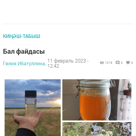
КИҢӘШ-ТАБЫШ
Бал файдасы
11 февраль 2023 -
Гөлия Ибатуллина,
1216
0
0
12:42