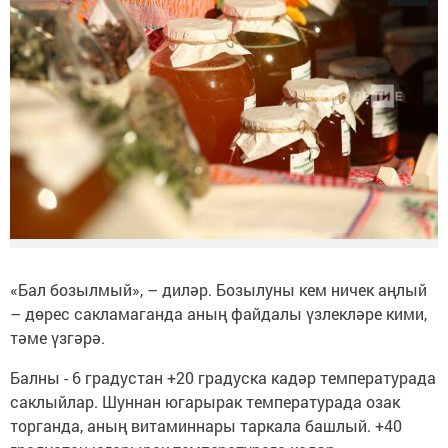
«Бал бозылмый», – диләр. Бозылуны кем ничек аңлый
– дөрес сакламаганда аның файдалы үзлекләре кими,
тәме үзгәрә.
Балны - 6 градустан +20 градуска кадәр температурада
саклыйлар. Шуннан югарырак температурада озак
торганда, аның витаминнары таркала башлый. +40