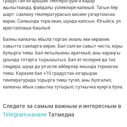
градустан югарырак температурага кадәр
җылытканда, файдалы үзлекләре калмый. Тагын бер
шарт: саклану температурасын кискен үзгәртмәскә
кирәк. Салкында тора икән, шунда калсын. Югыйсә, ул
кристаллаша башлый.
Балны капкачы ябыла торган эмаль яки керамик
савытта сакларга кирәк. Бал салган савыт чиста, коры
булырга тиеш. Бал яктылыкны яратмый, аны караңгы
урында тотарга тырышыгыз. Бал ят исләрне дә тиз
сеңдерә, шуңа да ул исле әйберләр янында тормаска
тиеш. Кәрәзле бал +10 градустан югарырак
температурада торырга тиеш түгел, аны бүлгәләп,
капкачы ябык савытка тутырып, суткычка куярга була.
Следите за самым важным и интересным в
Telegram-канале
Татмедиа