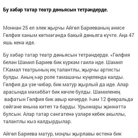
Бу хәбәр татар театр дөньясын тетрәндерде.
Моннан 25 ел элек җырчы Айгөл Бариеваның әнисе
Гөлфия ханым көтмәгәндә бакый дөньяга күчте. Аңа 47
яшь кенә иде.
Бу хәбәр татар театр дөньясын тетрәндерде. «Гөлфия
белән Шамил Бариев бик күркәм гаилә иде. Шамил
Г.Камал театрының иң талантлы, җырчы артисты
булды. Аның һәр роле тамашачы күңелендә калды.
Гөлфия дә үзе чибәр, бик матур җырлый да иде. Алар
арасында мәхәббәт бик көчле булды. Шамиленең
вафатын Гөлфия бик авыр кичерде. Һәм 12 февральдә
сөйгәне янына китеп тә барды. Урыннары җәннәттә
булсын. Алар татар сәнгатенә үзләре кебек акыллы,
талантлы кыз калдырдылар.
Айгөл Бариева матур, моңлы җырлавы өстенә бик