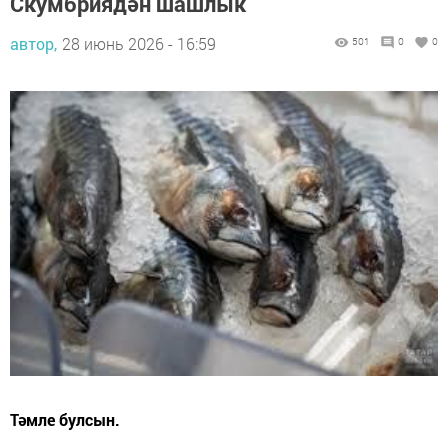
Скумбриядән шашлык
автор,
28 июнь 2026 - 16:59
501
0
0
Тәмле булсын.