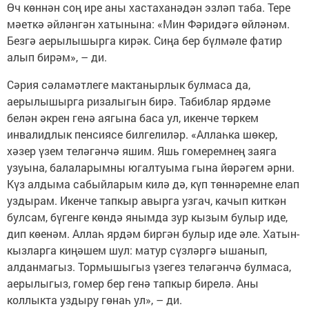
Өч көннән соң ире аны хастаханәдән эзләп таба. Тере
мәеткә әйләнгән хатынына: «Мин Фәридәгә өйләнәм.
Безгә аерылышырга кирәк. Сиңа бер бүлмәле фатир
алып бирәм», – ди.
Сәрия сәламәтлеге мактанырлык булмаса да,
аерылышырга ризалыгын бирә. Табиблар ярдәме
белән әкрен генә аягына баса ул, икенче төркем
инвалидлык пенсиясе билгелиләр. «Аллаһка шөкер,
хәзер үзем теләгәнчә яшим. Яшь гомеремнең заяга
узуына, балаларымны югалтуыма гына йөрәгем әрни.
Күз алдыма сабыйларым килә дә, күп төннәремне елап
уздырам. Икенче тапкыр авырга узгач, качып киткән
булсам, бүгенге көндә янымда зур кызым булыр иде,
дип көенәм. Аллаһ ярдәм биргән булыр иде әле. Хатын-
кызларга киңәшем шул: матур сүзләргә ышанып,
алданмагыз. Тормышыгыз үзегез теләгәнчә булмаса,
аерылыгыз, гомер бер генә тапкыр бирелә. Аны
коллыкта уздыру гөнаһ ул», – ди.