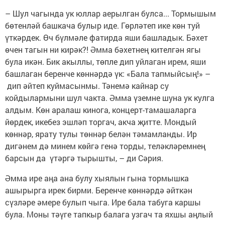
– Шул чагында ук юллар аерылган булса... Тормышым
бөтенләй башкача булыр иде. Гөрләтеп ике көн туй
үткәрдек. Өч бүлмәле фатирда яши башладык. Бәхет
өчен тагын ни кирәк?! Әмма бәхетнең кителгән ягы
була икән. Бик акыллы, төпле дип уйлаган ирем, яши
башлаган беренче көннәрдә үк: «Бала тапмыйсың!» –
дип әйтеп куймасынмы. Тәнемә кайнар су
койдылармыни шул чакта. Әмма үземне шуна ук кулга
алдым. Көн аралаш кинога, концерт-тамашаларга
йөрдек, икебез эшләп торгач, акча җитте. Мондый
көннәр, ярату тулы төннәр белән тәмамланды. Ир
дигәнем дә минем көйгә генә торды, теләкләремнең
барсын да үтәргә тырышты, – ди Сәрия.
Әмма ире аңа ана булу хыялын гына тормышка
ашырырга ирек бирми. Беренче көннәрдә әйткән
сүзләре әмере булып чыга. Ире бала табуга каршы
була. Моны тәүге тапкыр балага узгач та яхшы аңлый