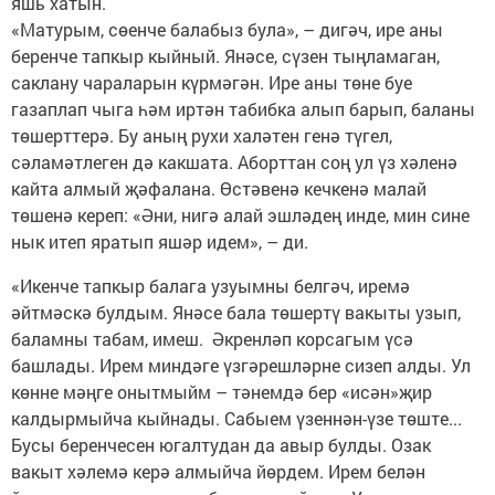
яшь хатын.
«Матурым, сөенче балабыз була», – дигәч, ире аны
беренче тапкыр кыйный. Янәсе, сүзен тыңламаган,
саклану чараларын күрмәгән. Ире аны төне буе
газаплап чыга һәм иртән табибка алып барып, баланы
төшерттерә. Бу аның рухи халәтен генә түгел,
сәламәтлеген дә какшата. Аборттан соң ул үз хәленә
кайта алмый җәфалана. Өстәвенә кечкенә малай
төшенә кереп: «Әни, нигә алай эшләдең инде, мин сине
нык итеп яратып яшәр идем», – ди.
«Икенче тапкыр балага узуымны белгәч, иремә
әйтмәскә булдым. Янәсе бала төшертү вакыты узып,
баламны табам, имеш. Әкренләп корсагым үсә
башлады. Ирем миндәге үзгәрешләрне сизеп алды. Ул
көнне мәңге онытмыйм – тәнемдә бер «исән»җир
калдырмыйча кыйнады. Сабыем үзеннән-үзе төште...
Бусы беренчесен югалтудан да авыр булды. Озак
вакыт хәлемә керә алмыйча йөрдем. Ирем белән