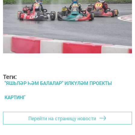
Теги:
"ЯШЬЛӘР ҺӘМ БАЛАЛАР" ИЛКҮЛӘМ ПРОЕКТЫ
КАРТИНГ
Перейти на страницу новости