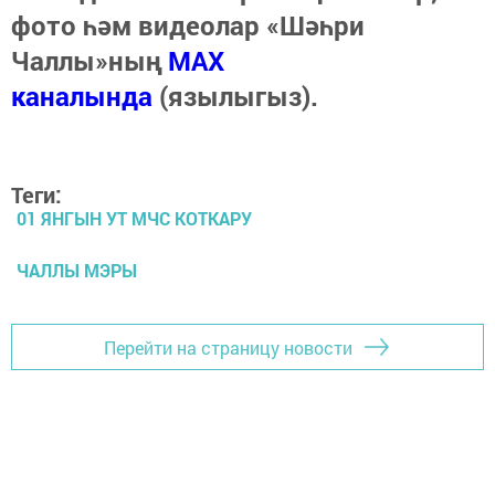
фото һәм видеолар «Шәһри
Чаллы»ның
MAX
каналында
(язылыгыз).
Теги:
01 ЯНГЫН УТ МЧС КОТКАРУ
ЧАЛЛЫ МЭРЫ
Перейти на страницу новости