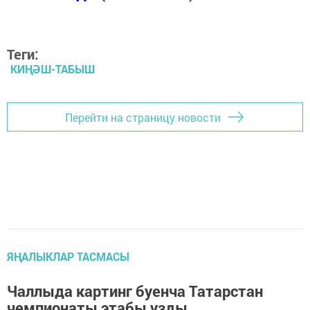
Теги:
КИҢӘШ-ТАБЫШ
Перейти на страницу новости
ЯҢАЛЫКЛАР ТАСМАСЫ
Чаллыда картинг буенча Татарстан
чемпионаты этабы узды.