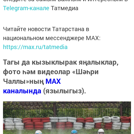
Telegram-канале
Татмедиа
Читайте новости Татарстана в
национальном мессенджере MАХ:
https://max.ru/tatmedia
Тагы да кызыклырак яңалыклар,
фото һәм видеолар «Шәһри
Чаллы»ның
MAX
каналында
(язылыгыз).