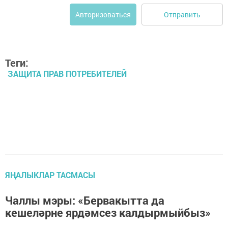
Отправить
Авторизоваться
Теги:
ЗАЩИТА ПРАВ ПОТРЕБИТЕЛЕЙ
ЯҢАЛЫКЛАР ТАСМАСЫ
Чаллы мэры: «Бервакытта да
кешеләрне ярдәмсез калдырмыйбыз»