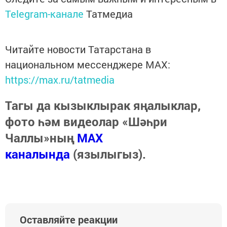
Telegram-канале
Татмедиа
Читайте новости Татарстана в
национальном мессенджере MАХ:
https://max.ru/tatmedia
Тагы да кызыклырак яңалыклар,
фото һәм видеолар «Шәһри
Чаллы»ның
MAX
каналында
(язылыгыз).
Оставляйте реакции