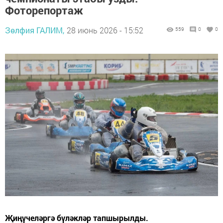
Фоторепортаж
Зөлфия ГАЛИМ,
28 июнь 2026 - 15:52
559
0
0
Җиңүчеләргә бүләкләр тапшырылды.