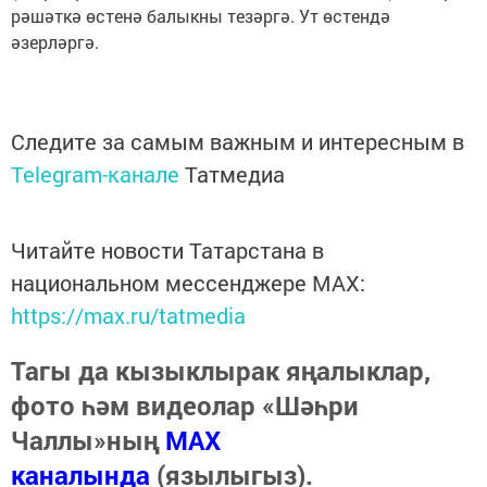
рәшәткә өстенә балыкны тезәргә. Ут өстендә
әзерләргә.
Следите за самым важным и интересным в
Telegram-канале
Татмедиа
Читайте новости Татарстана в
национальном мессенджере MАХ:
https://max.ru/tatmedia
Тагы да кызыклырак яңалыклар,
фото һәм видеолар «Шәһри
Чаллы»ның
MAX
каналында
(язылыгыз).