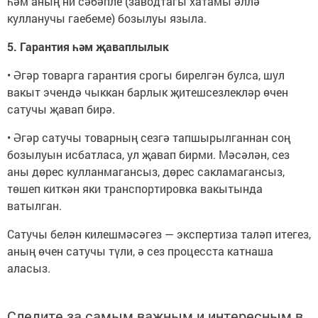
һәм аның ни сәбәпле (заводтагы хатамы әллә
кулланучы гаебеме) бозылуы языла.
5. Гарантия һәм җаваплылык
• Әгәр товарга гарантия срогы бирелгән булса, шул
вакыт эчендә чыккан барлык җитешсезлекләр өчен
сатучы җавап бирә.
• Әгәр сатучы товарның сезгә тапшырылганнан соң
бозылуын исбатласа, ул җавап бирми. Мәсәлән, сез
аны дөрес кулланмагансыз, дөрес сакламагансыз,
төшеп киткән яки транспортировка вакытында
ватылган.
Сатучы белән килешмәсәгез — экспертиза таләп итегез,
аның өчен сатучы түли, ә сез процесста катнаша
аласыз.
Следите за самым важным и интересным в