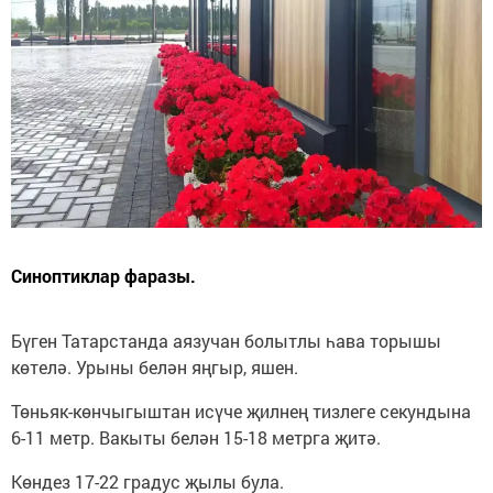
Синоптиклар фаразы.
Бүген Татарстанда аязучан болытлы һава торышы
көтелә. Урыны белән яңгыр, яшен.
Төньяк-көнчыгыштан исүче җилнең тизлеге секундына
6-11 метр. Вакыты белән 15-18 метрга җитә.
Көндез 17-22 градус җылы була.