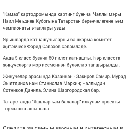
"Камаз" картодромында картинг буенча Чаллы мэры
Наил Мәһдиев Кубогына Татарстан беренчелегенә һәм
чемпионаты этаплары узды.
Ярышларда катнашучыларны башкарма комитет
җитәкчесе Фәрид Салахов сәламләде.
Анда 5 класс буенча 60 пилот катнашты. Һәр класста
җиңүчеләргә мэр исеменнән бүләкләр тапшырылды.
Җиңүчеләр арасында Казаннан - Закиров Самир, Мурад
Зыятдинов һәм Станислав Маркин; Чаллыдан
Сотников Данила, Элина Шаргородская бар.
Татарстанда "Яшьләр һәм балалар" илкүләм проекты
тормышка ашырыла
Следите за самым важным и интересным в