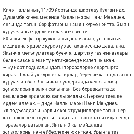
Кичә Чаллының 11/09 йортында шартлау булган иде.
Дүшәмбе киңәшмәсендә Чаллы мэры Наил Мәһдиев,
янгында тагын бер фатирның зыян күрүен әйтте. Зыян
күрүчеләргә ярдәм ителәчәген әйтте.
50 яшьлек фатир хуҗасының хәле авыр, ул ашыгыч
медицина ярдәме күрсәтү хастаханәсендә дәвалана.
Якынча мәгълүматлар буенча, шартлау газ җиһазлары
белән саксыз эш итү нәтиҗәсендә килеп чыккан.
– Бу йорт подьездындагы тәрәзәләрне яңартырга
кирәк. Шулай ук күрше фатирлар, беренче катта да зыян
күрүчеләр бар. Янгынны сүндергәндә кешеләрнең
җиһазларына зыян салынган. Без бервакытта да
кешеләрне ярдәмсез калдырмадык. Һәркем тиешле
ярдәм алачак, – диде Чаллы мэры Наил Мәһдиев.
Ул подъезддагы барлык конструкцияләрне тагын бер
кат тикшерергә кушты. Гадәттән тыш хәл нәтиҗәсендә
тәрәзәләр ватылган. Янгын 9 кв. мәйданда
җиһазларны һәм әйберләрне юк иткән. Урынга тиз