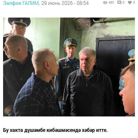
Зөлфия ГАЛИМ,
29 июнь 2026 - 08:54
480
0
0
Бу хакта дүшәмбе кибәшмәсендә хәбәр итте.