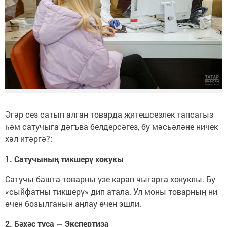
Әгәр сез сатып алган товарда җитешсезлек тапсагыз
һәм сатучыга дәгъва белдерсәгез, бу мәсьәләне ничек
хәл итәргә?:
1. Сатучының тикшерү хокукы
Сатучы башта товарны үзе карап чыгарга хокуклы. Бу
«сыйфатны тикшерү» дип атала. Ул моны товарның ни
өчен бозылганын аңлау өчен эшли.
2. Бәхәс туса — Экспертиза