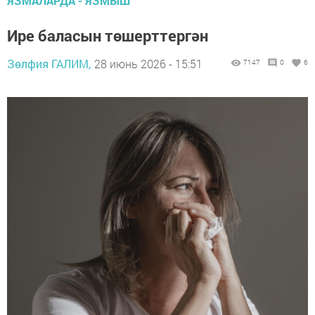
ЯЗМАЛАРДА - ЯЗМЫШ
Ире баласын төшерттергән
Зөлфия ГАЛИМ,
28 июнь 2026 - 15:51
7147
0
6