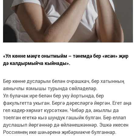
«Ул көнне мәңге онытмыйм – тәнемдә бер «исән» җир
дә калдырмыйча кыйнады».
Бер көнне дусларым белән очрашкач, бер хатынның
аянычлы язмышы турында сөйләделәр.
Ул булачак ире белән бер уку йортында, бер
факультетта укыган. Бергә дәресләргә йөргән. Егет аңа
гел кадер-хөрмәт күрсәткән. Чибәр дә, акыллы да
тоелган егеткә кыз шундук гашыйк булган. Бер еллап
дуслашып йөргәннәр дә өйләнешкәннәр. Эшкә икесен
Россиянең ике шәһәренә җибәрмәкче булганнар.