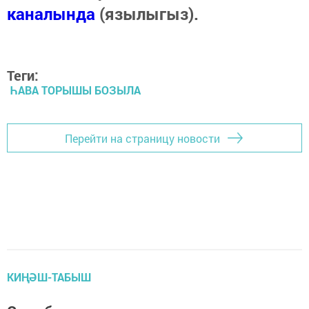
каналында
(язылыгыз).
Теги:
ҺАВА ТОРЫШЫ БОЗЫЛА
Перейти на страницу новости
КИҢӘШ-ТАБЫШ