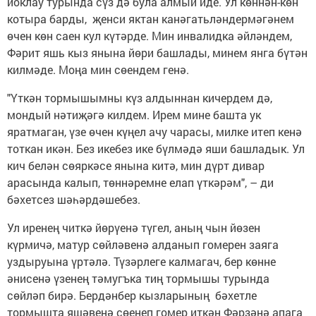
йоклау турында сүз дә була алмый иде. Ул көннән-көн
котыра барды, җенси яктан канәгатьләндермәгәнем
өчен көн саен кул күтәрде. Мин инвалидка әйләндем,
Фәрит яшь кыз янына йөри башлады, минем янга бүтән
килмәде. Моңа мин сөендем генә.
"Үткән тормышымны күз алдыннан кичердем дә,
мондый нәтиҗәгә килдем. Ирем мине башта ук
яратмаган, үзе өчен күңел ачу чарасы, милке итеп кенә
тоткан икән. Без икебез ике бүлмәдә яши башладык. Ул
кич белән сөяркәсе янына китә, мин дүрт дивар
арасында калып, төннәремне елап үткәрәм", – ди
бәхетсез шәһәрдәшебез.
Ул иренең читкә йөрүенә түгел, аның чын йөзен
күрмичә, матур сөйләвенә алданып гомерен заяга
уздыруына үртәлә. Түзәрлеге калмагач, бер көнне
әнисенә үзенең тәмугъка тиң тормышы турында
сөйләп бирә. Бердәнбер кызларының бәхетле
тормышта яшәвенә сөенеп гомер иткән Фәрзәнә апага