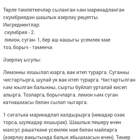
Төрле тәмлеткечләр сыланган һәм маринадланган
скумбриядән шашлык әзерләү рецепты.
Ингредиентлар:
скумбрия - 2.
лимон, суган- 1, бер аш кашыгы үсемлек мае
тоз, борыч - тәменчә.
Әзерләү ысулы:
Лимонны яхшылап юарга, вак итеп турарга. Суганны
чистартырга, шулай ук вак итеп турарга. Чистартылган
һәм юылган балыкны, сырты буйлап урталай кисеп
алырга. Тозларга, борычларга. лимон һәм суган
катнашмасы белән сылап чыгарга.
1 сәгатькә маринадлап калдырырга (никадәр озак
торса, шулкадәр яхшырак). Шашлык пешерү өчен
махсус рәшәткәне үсемлек мае белән майларга
(әзерләү вакытында балык ябышмасын өчен). Тимер