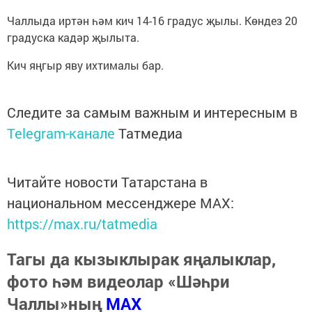
Чаллыда иртән һәм кич 14-16 градус җылы. Көндез 20
градуска кадәр җылыта.
Кич яңгыр яву ихтималы бар.
Следите за самым важным и интересным в
Telegram-канале
Татмедиа
Читайте новости Татарстана в
национальном мессенджере MАХ:
https://max.ru/tatmedia
Тагы да кызыклырак яңалыклар,
фото һәм видеолар «Шәһри
Чаллы»ның
MAX