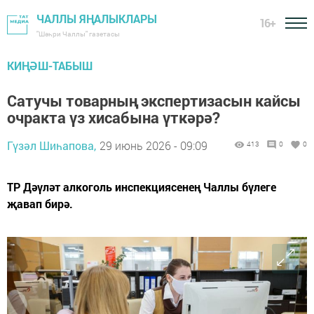
ЧАЛЛЫ ЯҢАЛЫКЛАРЫ
16+
"Шәһри Чаллы" газетасы
КИҢӘШ-ТАБЫШ
Сатучы товарның экспертизасын кайсы
очракта үз хисабына үткәрә?
Гүзәл Шиһапова,
29 июнь 2026 - 09:09
413
0
0
ТР Дәүләт алкоголь инспекциясенең Чаллы бүлеге
җавап бирә.