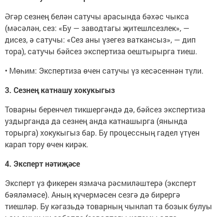
Әгәр сезнең белән сатучы арасында бәхәс чыкса
(мәсәлән, сез: «Бу — заводтагы җитешлсезлек», —
дисез, ә сатучы: «Сез аны үзегез ваткансыз», — дип
тора), сатучы бәйсез экспертиза оештырырга тиеш.
• Мөһим: Экспертиза өчен сатучы үз кесәсеннән түли.
3. Сезнең катнашу хокукыгыз
Товарны беренчел тикшергәндә дә, бәйсез экспертиза
уздырганда да сезнең анда катнашырга (янында
торырга) хокукыгыз бар. Бу процессның гадел үтүен
карап тору өчен кирәк.
4. Эксперт нәтиҗәсе
Эксперт үз фикерен язмача рәсмиләштерә (эксперт
бәяләмәсе). Аның күчермәсен сезгә дә бирергә
тиешләр. Бу кәгазьдә товарның чынлап та бозык булуы