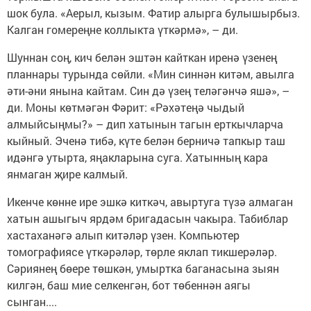
шок була. «Аерыл, кызым. Фатир алырга булышырбыз.
Калган гомереңне коллыкта үткәрмә», – ди.
Шуннан соң, кич белән эштән кайткан иренә үзенең
планнары турында сөйли. «Мин синнән китәм, авылга
әти-әни янына кайтам. Син дә үзең теләгәнчә яшә», –
ди. Моны көтмәгән Фәрит: «Рәхәтеңә чыдый
алмыйсыңмы?» – дип хатынын тагын ерткычларча
кыйный. Эченә тибә, күте белән берничә тапкыр таш
идәнгә утырта, яңакларына суга. Хатынның кара
янмаган җире калмый.
Икенче көнне ире эшкә киткәч, авыртуга түзә алмаган
хатын ашыгыч ярдәм бригадасын чакыра. Табиблар
хастаханәгә алып китәләр үзен. Компьютер
томографиясе үткәрәләр, төрле яклап тикшерәләр.
Сәриянең бөере төшкән, умыртка баганасына зыян
килгән, баш мие селкенгән, бот төбеннән аягы
сынган....