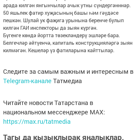
арада килгән янгынчылар ачык утны сүндергәнннәр.
50 яшьлек фатир хуҗасының башы һәм гәүдәсе
пешкән. Шулай ук фаҗига урынына беренче булып
килгән ГАИ инспекторы да зыян күргән.
Бүгенге көндә йортта төзекләндерү эшләре бара.
Белгечләр әйтүенчә, капиталь конструкцияләргә зыян
килмәгән. Кешеләр үз фатиларына кайттылар.
Следите за самым важным и интересным в
Telegram-канале
Татмедиа
Читайте новости Татарстана в
национальном мессенджере MАХ:
https://max.ru/tatmedia
Тагы да кызыклырак яңалыклар,