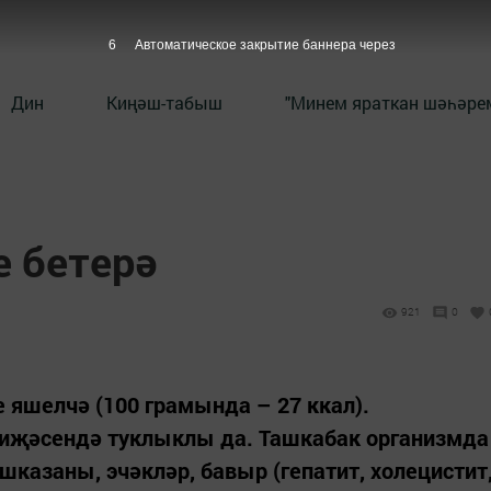
5
Автоматическое закрытие баннера через
Дин
Киңәш-табыш
"Минем яраткан шәһәрем
 бетерә
921
0
е яшелчә (100 грамында – 27 ккал).
әтиҗәсендә туклыклы да. Ташкабак организмда
шказаны, эчәкләр, бавыр (гепатит, холецистит