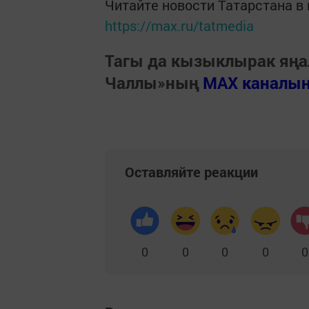
Читайте новости Татарстана 
https://max.ru/tatmedia
Тагы да кызыклырак яңа
Чаллы»ның
MAX каналы
Оставляйте реакции
0
0
0
0
0