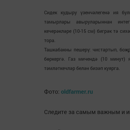
Сидек кудыру үзенчәлегенә ия бул
тамырлары авыруларыннан инте
кечерәкләре (10-15 см) бигрәк тә си
тора.
Ташкабакны пешерү: чистартып, боҗр
бөркергә. Газ мичендә (10 минут) 
тәмләткечләр белән бизәп куярга.
Фото:
oldfarmer.ru
Следите за самым важным и 