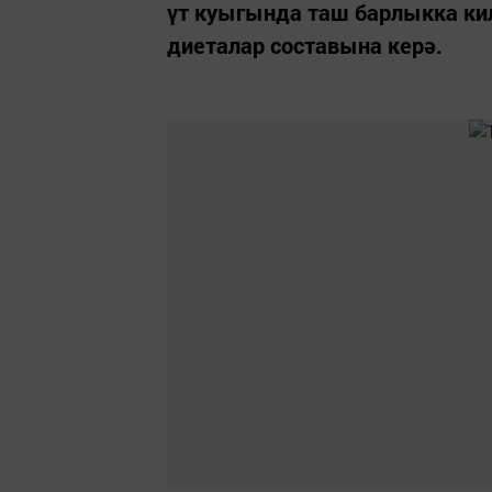
үт куыгында таш барлыкка ки
диеталар составына керә.