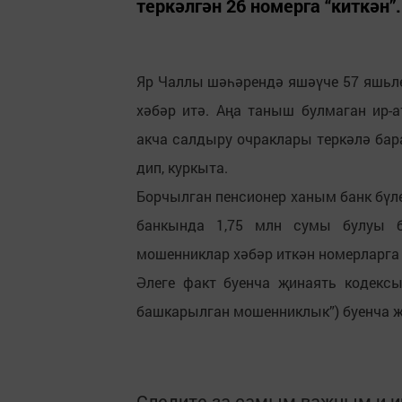
теркәлгән 26 номерга “киткән”.
Яр Чаллы шәһәрендә яшәүче 57 яшьл
хәбәр итә. Аңа таныш булмаган ир-а
акча салдыру очраклары теркәлә бара
дип, куркыта.
Борчылган пенсионер ханым банк бүле
банкында 1,75 млн сумы булуы б
мошенниклар хәбәр иткән номерларг
Әлеге факт буенча җинаять кодекс
башкарылган мошенниклык”) буенча җ
Следите за самым важным и 