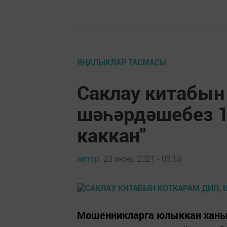
ЯҢАЛЫКЛАР ТАСМАСЫ
Саклау китабын
шәһәрдәшебез 1
каккан"
автор,
23 июнь 2021 - 08:13
Мошенникларга юлыккан ханы