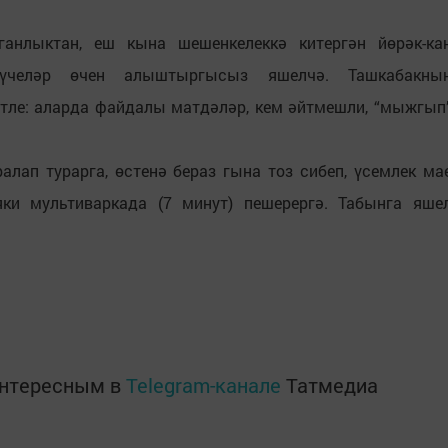
ганлыктан, еш кына шешенкелеккә китергән йөрәк-ка
гүчеләр өчен алыштыргысыз яшелчә. Ташкабакны
хәтле: аларда файдалы матдәләр, кем әйтмешли, “мыжгып
алап турарга, өстенә бераз гына тоз сибеп, үсемлек ма
яки мультиваркада (7 минут) пешерергә. Табынга яше
интересным в
Telegram-канале
Татмедиа