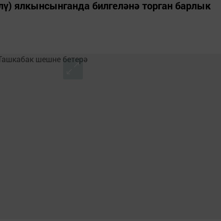
лү) ялкынсынганда билгеләнә торган барлык