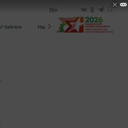
16+
" бәйгесе
Иҗат
Реклама
Онлайн язы
0
,