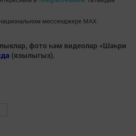
в национальном мессенджере MАХ:
лыклар, фото һәм видеолар «Шәһри
нда
(язылыгыз).