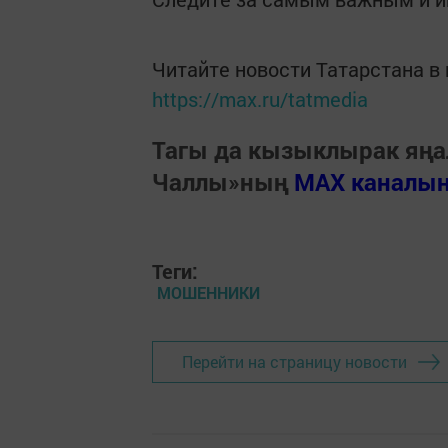
Читайте новости Татарстана 
https://max.ru/tatmedia
Тагы да кызыклырак яңа
Чаллы»ның
MAX каналы
Теги:
МОШЕННИКИ
Перейти на страницу новости