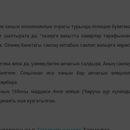
ек ханым мошенниклык очрагы турында полиция бүлеген
т шалтырата да, “хәзерге вакытта хакерлар тарафынна
. Сезнең банктагы саклау китабын саклап калырга кирәк
генә килә дә, үзенең бөтен акчасын салдыра. Аның сакла
илгеле. Соңыннан исә ханым бар акчасын өлешләп
а җибәрә.
ының 159нчы маддәсе 4нче өлеше (“Аеруча зур күләмд
инаять эше кузгатылган.
интересным в
Telegram-канале
Татмедиа