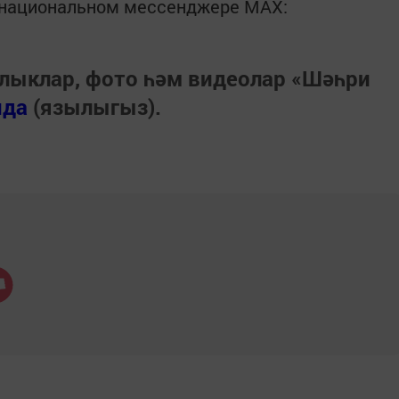
в национальном мессенджере MАХ:
лыклар, фото һәм видеолар «Шәһри
нда
(язылыгыз).