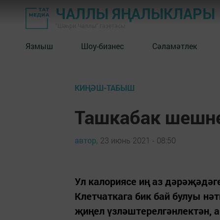
ЧАЛЛЫ ЯҢАЛЫКЛАРЫ
"Шәһри Чаллы" газетасы
Язмыш
Шоу-бизнес
Сәламәтлек
КИҢӘШ-ТАБЫШ
Ташкабак шешне
автор,
23 июнь 2021 - 08:50
Ул калориясе иң аз дәрәҗәдәг
Клетчаткага бик бай булуы н
җиңел үзләштерелгәнлектән, а