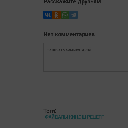
Расскажите друзьям
Нет комментариев
Теги:
ФАЙДАЛЫ КИҢӘШ РЕЦЕПТ