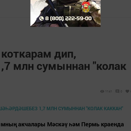
 коткарам дип,
,7 млн сумыннан "колак
1141
0
мның акчалары Мәскәү һәм Пермь краенда