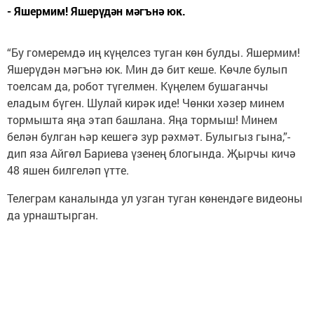
- Яшермим! Яшерүдән мәгънә юк.
“Бу гомеремдә иң күңелсез туган көн булды. Яшермим!
Яшерүдән мәгънә юк. Мин дә бит кеше. Көчле булып
тоелсам да, робот түгелмен. Күңелем бушаганчы
еладым бүген. Шулай кирәк иде! Чөнки хәзер минем
тормышта яңа этап башлана. Яңа тормыш! Минем
белән булган һәр кешегә зур рәхмәт. Булыгыз гына,”-
дип яза Айгөл Бариева үзенең блогында. Җырчы кичә
48 яшен билгеләп үтте.
Телеграм каналында ул узган туган көнендәге видеоны
да урнаштырган.