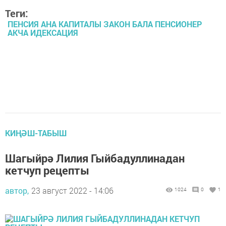
Теги:
ПЕНСИЯ АНА КАПИТАЛЫ ЗАКОН БАЛА ПЕНСИОНЕР
АКЧА ИДЕКСАЦИЯ
КИҢӘШ-ТАБЫШ
Шагыйрә Лилия Гыйбадуллинадан
кетчуп рецепты
автор,
23 август 2022 - 14:06
1024
0
1