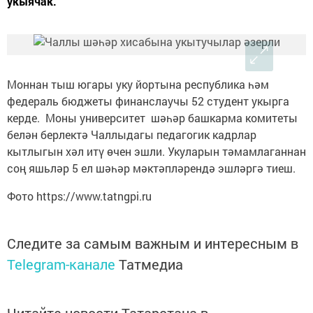
укыячак.
Моннан тыш югары уку йортына республика һәм
федераль бюджеты финанслаучы 52 студент укырга
керде. Моны университет шәһәр башкарма комитеты
белән берлектә Чаллыдагы педагогик кадрлар
кытлыгын хәл итү өчен эшли. Укуларын тәмамлаганнан
соң яшьләр 5 ел шәһәр мәктәпләрендә эшләргә тиеш.
Фото https://www.tatngpi.ru
Следите за самым важным и интересным в
Telegram-канале
Татмедиа