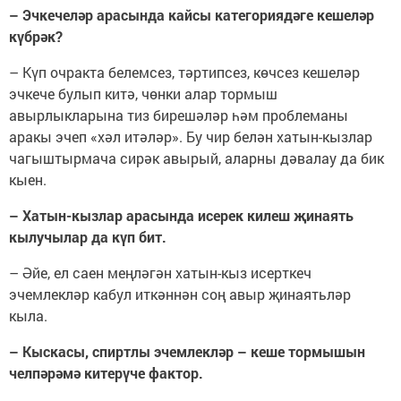
– Эчкечеләр арасында кайсы категориядәге кешеләр
күбрәк?
– Күп очракта белемсез, тәртипсез, көчсез кешеләр
эчкече булып китә, чөнки алар тормыш
авырлыкларына тиз бирешәләр һәм проблеманы
аракы эчеп «хәл итәләр». Бу чир белән хатын-кызлар
чагыштырмача сирәк авырый, аларны дәвалау да бик
кыен.
– Хатын-кызлар арасында исерек килеш җинаять
кылучылар да күп бит.
– Әйе, ел саен меңләгән хатын-кыз исерткеч
эчемлекләр кабул иткәннән соң авыр җинаятьләр
кыла.
– Кыскасы, спиртлы эчемлекләр – кеше тормышын
челпәрәмә китерүче фактор.