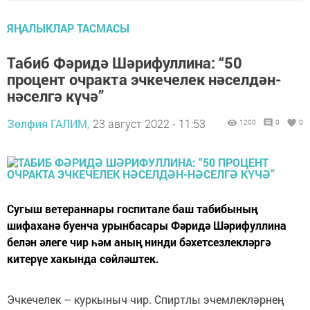
ЯҢАЛЫКЛАР ТАСМАСЫ
Табиб Фәридә Шәрифуллина: “50
процент очракта эчкечелек нәселдән-
нәселгә күчә”
Зөлфия ГАЛИМ,
23 август 2022 - 11:53
1200
0
0
Сугыш ветераннары госпитале баш табибының
шифаханә буенча урынбасары Фәридә Шәрифуллина
белән әлеге чир һәм аның нинди бәхетсезлекләргә
китерүе хакында сөйләштек.
Эчкечелек – куркыныч чир. Спиртлы эчемлекләрнең