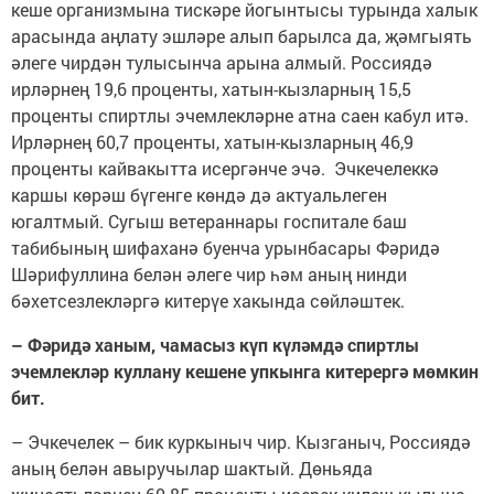
кеше организмына тискәре йогынтысы турында халык
арасында аңлату эшләре алып барылса да, җәмгыять
әлеге чирдән тулысынча арына алмый. Россиядә
ирләрнең 19,6 проценты, хатын-кызларның 15,5
проценты спиртлы эчемлекләрне атна саен кабул итә.
Ирләрнең 60,7 проценты, хатын-кызларның 46,9
проценты кайвакытта исергәнче эчә. Эчкечелеккә
каршы көрәш бүгенге көндә дә актуальлеген
югалтмый. Сугыш ветераннары госпитале баш
табибының шифаханә буенча урынбасары Фәридә
Шәрифуллина белән әлеге чир һәм аның нинди
бәхетсезлекләргә китерүе хакында сөйләштек.
– Фәридә ханым, чамасыз күп күләмдә спиртлы
эчемлекләр куллану кешене упкынга китерергә мөмкин
бит.
– Эчкечелек – бик куркыныч чир. Кызганыч, Россиядә
аның белән авыручылар шактый. Дөньяда