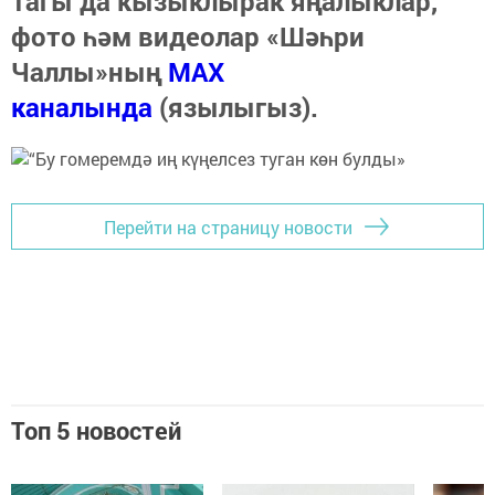
Тагы да кызыклырак яңалыклар,
фото һәм видеолар «Шәһри
Чаллы»ның
MAX
каналында
(язылыгыз).
Перейти на страницу новости
Топ 5 новостей