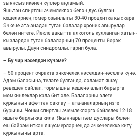
зыянсыз икәнен күпләр аңламый.
Яшьтән спиртлы эчемлекләр белән дус булган
кешеләрнең гомер озынлыгы 30-40 процентка кыскара.
Эчкече ата-анадан туган балалар хроник авырулар
белән интегә. Йөкле вакытта алкоголь кулланган хатын-
кызлардан туган балаларның 70 проценты йөрәк
авырулы, Даун синдромлы, гарип була.
– Бу чир нәселдән күчәме?
– 50 процент очракта эчкечелек нәселдән-нәселгә күчә.
Адәм баласына, теләге булганда, сәламәт яшәү
рәвешен сайлап, тормышны кешечә алып барырга
мөмкинлекләр кала бит әле. Балаларны әлеге
куркыныч афәттән саклау – ата-аналарның изге
бурычы. Чөнки спиртлы эчемлекләргә бәйлелек 12-18
яшьтә барлыкка килә. Якыннары һәм дуслары белән
еш бәйрәм иткән яшүсмерләрнең дә эчкечелеккә китү
куркынычы арта.