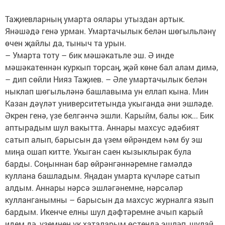
Таҗиевларның умарта оялары утыздан артык.
Янәшәдә генә урман. Умартачылык белән шөгыльләнү
өчен җайлы да, тыныч та урын.
– Умарта тоту – бик мәшәкатьле эш. Ә инде
мәшәкатеннән куркып торсаң, җәй көне бал алам димә,
– дип сөйли Нияз Таҗиев. – Әле умартачылык белән
ныклап шөгыльләнә башлавыма ун еллап кына. Мин
Казан дәүләт университетында укыганда әни эшләде.
Әкрен генә, үзе белгәнчә эшли. Карыйм, балы юк... Бик
аптырадым шул вакытта. Аннары махсус әдәбият
сатып алып, барысын да үзем өйрәндем һәм бу эш
миңа ошап китте. Укыган саен кызыклырак була
барды. Соңыннан бар өйрәнгәннәремне гамәлдә
куллана башладым. Яңадан умарта күчләре сатып
алдым. Аннары нәрсә эшләгәнемне, нәрсәләр
кулланганымны – барысын да махсус журналга язып
бардым. Икенче елны шул дәфтәремне ачып карый
идем дә, үземнең үк хаталарым өстендә эшләп, шулай