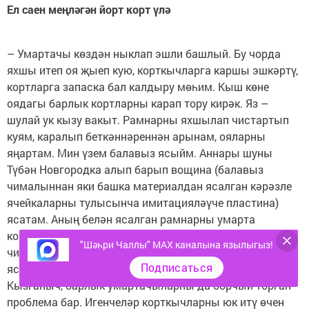
Ел саен меңләгән йорт корт үлә
– Умартачы көздән ныклап эшли башлый. Бу чорда
яхшы итеп оя җыеп кую, корткычларга каршы эшкәртү,
кортларга запаска бал калдыру мөһим. Кыш көне
оядагы барлык кортларны карап тору кирәк. Яз –
шулай ук кызу вакыт. Рамнарны яхшылап чистартып
куям, каралып беткәннәреннән арынам, ояларны
яңартам. Мин үзем балавыз ясыйм. Аннары шуны
Түбән Новгородка алып барып вощина (балавыз
чималыннан яки башка материалдан ясалган кәрәзле
ячейкаларны тулысынча имитацияләүче пластина)
ясатам. Аның белән ясалган рамнарны умарта
кортлары оясына урнаштыралар. Кортлар, үз
"Шәһри Чаллы" MAX каналына язылыгыз!
чиратында, шуларны файдаланып яңа кәрәзләр
Подписаться
ясыйлар, – дип аңлата Нияз.
Кызганыч, барлык умартачыларны да борчый торган
проблема бар. Игенчеләр корткычларны юк итү өчен