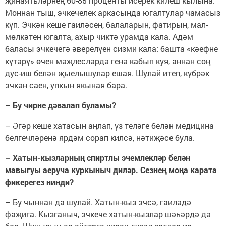
җинаятьләрнең 60-85 проценты исерек килеш кылына.
Моннан тыш, эчкечелек аркасында югалтулар чамасыз
күп. Эчкән кеше гаиләсен, балаларын, фатирын, мал-
мөлкәтен югалта, ахыр чиктә урамда кала. Адәм
баласы эчкечегә әверелүен сизми кала: башта «кәефне
күтәрү» өчен мәҗлесләрдә генә кабып куя, аннан соң
дус-иш белән җыелышулар ешая. Шулай итеп, күбрәк
эчкән саен, упкын якыная бара.
– Бу чирне дәвалап буламы?
– Әгәр кеше хатасын аңлап, үз теләге белән медицина
белгечләренә ярдәм сорап килсә, нәтиҗәсе була.
– Хатын-кызларның спиртлы эчемлекләр белән
мавыгуы аеруча куркыныч диләр. Сезнең моңа карата
фикерегез нинди?
– Бу чыннан да шулай. Хатын-кыз эчсә, гаиләдә
фаҗига. Кызганыч, эчкече хатын-кызлар шәһәрдә дә