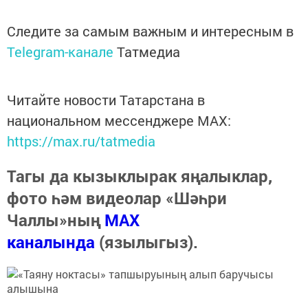
Следите за самым важным и интересным в
Telegram-канале
Татмедиа
Читайте новости Татарстана в
национальном мессенджере MАХ:
https://max.ru/tatmedia
Тагы да кызыклырак яңалыклар,
фото һәм видеолар «Шәһри
Чаллы»ның
MAX
каналында
(язылыгыз).