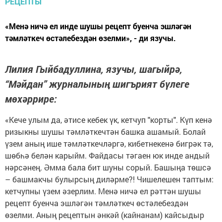
«Менә ничә ел инде шушы рецепт буенча эшләгән
тәмләткеч өстәлебездән өзелми», - ди язучы.
Лилия Гыйбадуллина, язучы, шагыйрә,
“Мәйдан” журналының шигърият бүлеге
мөхәррире:
«Кече улым да, әтисе кебек үк, кетчуп "корты". Күп кенә
ризыкны шушы тәмләткечтән башка ашамый. Болай
үзем аның ише тәмләткечләргә, кибетнекенә бигрәк тә,
шөбһә белән карыйм. Файдасы тәгаен юк инде андый
нәрсәнең. Әмма бала бит шуны сорый. Башыңа төшсә
– башмакчы булырсың диләрме?! Чишелешен таптым:
кетчупны үзем әзерлим. Менә ничә ел рәттән шушы
рецепт буенча эшләгән тәмләткеч өстәлебездән
өзелми. Аның рецептын әнкәй (кайнанам) кайсыдыр