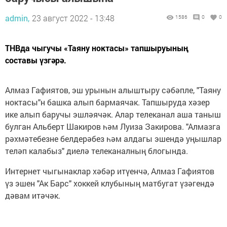
admin,
23 август 2022 - 13:48
1586
0
0
ТНВда чыгучы «Таяну ноктасы» тапшыруының
составы үзгәрә.
Алмаз Гафиятов, эш урынын алыштыру сәбәпле, "Таяну
ноктасы"н башка алып бармаячак. Тапшыруда хәзер
ике алып баручы эшләячәк. Алар телеканал аша таныш
булган Альберт Шакиров һәм Луиза Закирова. "Алмазга
рәхмәтебезне белдерәбез һәм алдагы эшендә уңышлар
теләп калабыз" диелә телеканалның блогында.
Интернет чыгынаклар хәбәр итүенчә, Алмаз Гафиятов
үз эшен "Ак Барс" хоккей клубының матбугат үзәгендә
дәвам итәчәк.