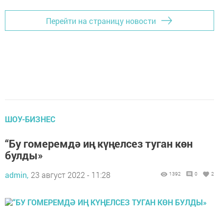
Перейти на страницу новости
ШОУ-БИЗНЕС
“Бу гомеремдә иң күңелсез туган көн
булды»
admin,
23 август 2022 - 11:28
1392
0
2