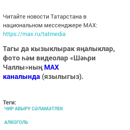
Читайте новости Татарстана в
национальном мессенджере MАХ:
https://max.ru/tatmedia
Тагы да кызыклырак яңалыклар,
фото һәм видеолар «Шәһри
Чаллы»ның
MAX
каналында
(язылыгыз).
Теги:
ЧИР АВЫРУ СӘЛАМӘТЛЕК
АЛКОГОЛЬ