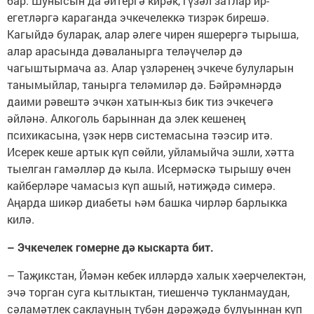
бар. Шунысын да әйтергә кирәк, гүзәл затлар ир-
егетләргә караганда эчкечелеккә тизрәк бирешә.
Кагыйдә буларак, алар әлеге чирен яшерергә тырыша,
алар арасында дәваланырга теләүчеләр дә
чагыштырмача аз. Алар үзләренең эчкече булуларын
танымыйлар, танырга теләмиләр дә. Бәйрәмнәрдә
даими рәвештә эчкән хатын-кыз бик тиз эчкечегә
әйләнә. Алкоголь барыннан да элек кешенең
психикасына, үзәк нерв системасына тәэсир итә.
Исерек кеше артык күп сөйли, уйламыйча эшли, хәтта
тыелган гамәлләр дә кыла. Исермәскә тырышу өчен
кайберләре чамасыз күп ашый, нәтиҗәдә симерә.
Аңарда шикәр диабеты һәм башка чирләр барлыкка
килә.
– Эчкечелек гомерне дә кыскарта бит.
– Таҗикстан, Йәмән кебек илләрдә халык хәерчелектән,
эчә торган суга кытлыктан, тиешенчә тукланмаудан,
сәламәтлек саклауның түбән дәрәҗәдә булуыннан күп