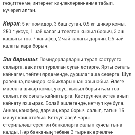
гәҗиттәнме, интернет киңлекләреннәнме табып,
күчереп алган.
Кирәк
: 5 кг помидор, 3 баш суган, 0,5 кг шикәр комы,
250 г уксус, 1 чәй калагы төелгән кызыл борыч, 3 аш
кашыгы тоз, 7 канәфер, 2 чәй калагы дарчин, 0,5 чәй
калагы кара борыч.
Эш барышы
: Помидорларларны турап кәстрүлгә
салырга, вак итеп туралган суган өстәргә. Ярты сәгать
кайнагач, төйгеч ярдәмендә, дуршлаг аша сөзәргә. Шул
рәвешчә, помидор кабыкларыннан арынабыз. Әлеге
массага шикәр комы, уксус, кызыл борыч һәм тоз
салып, ике сәгать кайнатырга. Кәстрүлнең өстен ачып
кайнату яхшырак. Болай эшләгәндә, кетчуп куе була.
Аннан, канәфер, дарчин, кара борыч салып, тагын 15
минут кайнатабыз. Кетчуп әзер! Бары
стерильләштерелгән банкаларга салып куясы гына
калды. Һәр банканың төбенә 3 тырнак әрчелгән