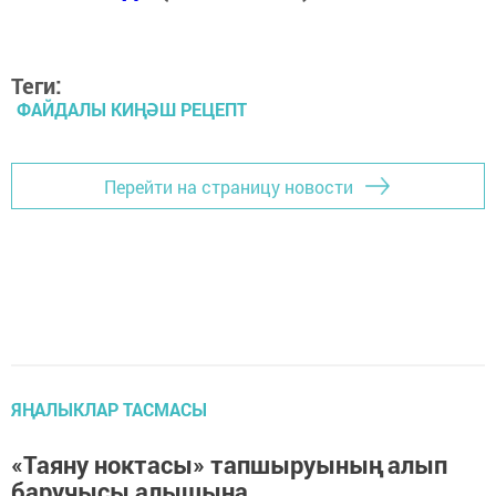
Теги:
ФАЙДАЛЫ КИҢӘШ РЕЦЕПТ
Перейти на страницу новости
ЯҢАЛЫКЛАР ТАСМАСЫ
«Таяну ноктасы» тапшыруының алып
баручысы алышына