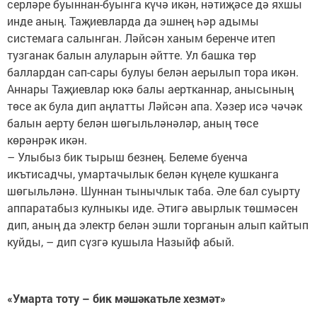
серләре буыннан-буынга күчә икән, нәтиҗәсе дә яхшы
инде аның. Таҗиевларда да эшнең һәр адымы
системага салынган. Ләйсән ханым беренче итеп
тузганак балын алуларын әйтте. Ул башка төр
баллардан сап-сары булуы белән аерылып тора икән.
Аннары Таҗиевлар юкә балы аертканнар, анысының
төсе ак була дип аңлатты Ләйсән апа. Хәзер исә чәчәк
балын аерту белән шөгыльләнәләр, аның төсе
көрәнрәк икән.
– Улыбыз бик тырыш безнең. Белеме буенча
икътисадчы, умартачылык белән күңеле кушканга
шөгыльләнә. Шуннан тынычлык таба. Әле бал суырту
аппаратабыз кулныкы иде. Әтигә авырлык төшмәсен
дип, аның да электр белән эшли торганын алып кайтып
куйды, – дип сүзгә кушыла Назыйф абый.
«Умарта тоту – бик мәшәкатьле хезмәт»