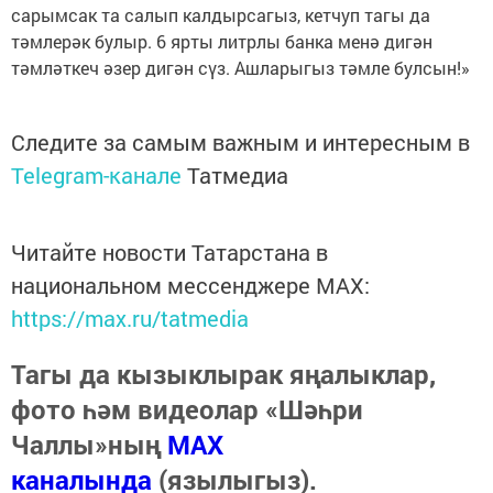
сарымсак та салып калдырсагыз, кетчуп тагы да
тәмлерәк булыр. 6 ярты литрлы банка менә дигән
тәмләткеч әзер дигән сүз. Ашларыгыз тәмле булсын!»
Следите за самым важным и интересным в
Telegram-канале
Татмедиа
Читайте новости Татарстана в
национальном мессенджере MАХ:
https://max.ru/tatmedia
Тагы да кызыклырак яңалыклар,
фото һәм видеолар «Шәһри
Чаллы»ның
MAX
каналында
(язылыгыз).