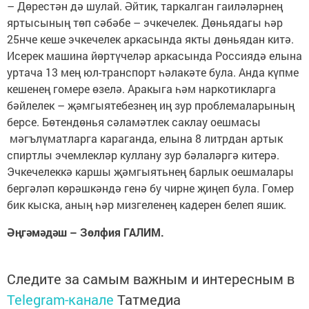
– Дөрестән дә шулай. Әйтик, таркалган гаиләләрнең
яртысының төп сәбәбе – эчкечелек. Дөньядагы һәр
25нче кеше эчкечелек аркасында якты дөньядан китә.
Исерек машина йөртүчеләр аркасында Россиядә елына
уртача 13 мең юл-транспорт һәлакәте була. Анда күпме
кешенең гомере өзелә. Аракыга һәм наркотикларга
бәйлелек – җәмгыятебезнең иң зур проблемаларының
берсе. Бөтендөнья сәламәтлек саклау оешмасы
мәгълүматларга караганда, елына 8 литрдан артык
спиртлы эчемлекләр куллану зур бәлаләргә китерә.
Эчкечелеккә каршы җәмгыятьнең барлык оешмалары
бергәләп көрәшкәндә генә бу чирне җиңеп була. Гомер
бик кыска, аның һәр мизгеленең кадерен белеп яшик.
Әңгәмәдәш – Зөлфия ГАЛИМ.
Следите за самым важным и интересным в
Telegram-канале
Татмедиа