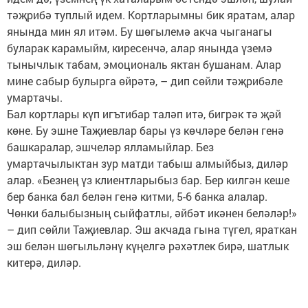
тәҗрибә туплый идем. Кортларымны бик яратам, алар
янында мин ял итәм. Бу шөгылемә акча чыганагы
буларак карамыйм, киресенчә, алар янында үземә
тынычлык табам, эмоциональ яктан бушанам. Алар
мине сабыр булырга өйрәтә, – дип сөйли тәҗрибәле
умартачы.
Бал кортлары күп игътибар таләп итә, бигрәк тә җәй
көне. Бу эшне Таҗиевлар бары үз көчләре белән генә
башкаралар, эшчеләр ялламыйлар. Без
умартачылыктан зур матди табыш алмыйбыз, диләр
алар. «Безнең үз клиентларыбыз бар. Бер килгән кеше
бер банка бал белән генә китми, 5-6 банка алалар.
Чөнки балыбызның сыйфатлы, әйбәт икәнен беләләр!»
– дип сөйли Таҗиевлар. Эш акчада гына түгел, яраткан
эш белән шөгыльләнү күңелгә рәхәтлек бирә, шатлык
китерә, диләр.