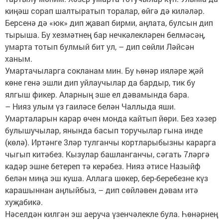
киңәш сорап шалтыратып торалар, өйгә дә киләләр.
Берсенә дә «юк» дип җавап бирми, аңлата, булсын дип
тырыша. Бу хезмәтнең бар нечкәлекләрен белмәсәң,
умарта тотып булмый бит ул, – дип сөйли Ләйсән
ханым.
Умартачыларга сокланам мин. Бу һөнәр ияләре җәй
көне генә эшли дип уйлаучылар да бардыр, тик бу
ялгыш фикер. Аларның эше ел дәвамында бара.
– Нияз улым үз гаиләсе белән Чаллыда яши.
Умарталарын карар өчен монда кайтып йөри. Без хәзер
булышучылар, янында басып торучылар гына инде
(көлә). Иртәнге 3ләр тулганчы кортларыбызны карарга
чыгып китәбез. Кызулар башланганчы, сәгать 7ләргә
кадәр эшне бетереп тә керәбез. Нияз әтисе Назыйф
белән миңа эш куша. Аллага шөкер, бер-беребезне күз
карашыннан аңлыйбыз, – дип сөйләвен дәвам итә
хуҗабикә.
Нәселдән килгән эш аеруча үзенчәлекле була. Һөнәрнең