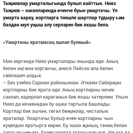
Таҗиевлар умарталыгында булып кайттык. Нияз
Таҗиев – нәселләрендә өченче буын умартачы. Ул
умарта карау, кортларга тиешле шартлар тудыру һәм
балдан мул уңыш алу серләрен бик яхшы белә.
«Умартаны яратмасаң эшләп булмый»
Мин кергәндә Нияз умарталары янында иде. Аның
белән әңгәмә корганчы, әнисе Ләйсән апа белән
сөйләшеп алдык.
– Без үзебез Сарман районыннан. Әткәем Сабирҗан
кортларны бик ярата иде. Аның кортларны ничек
саклап, кадерләп караганын бик яхшы хәтерлим. Улым
Нияз да кечкенәдән бу эшкә тартыла башлады.
Кортлар бик эшчән, төгәл бөҗәкләр, чисталык
яраталар. Умартачы булыр өчен кортларны чын
күңелдән яратырга кирәк. Бу эшкә җаның, тәнең белән
тартылу мөһим. Хәзер умарта тотучылар күп. Улыма да