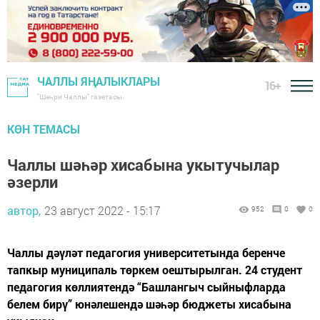
ЧАЛЛЫ ЯҢАЛЫКЛАРЫ
16+
"Шәһри Чаллы" газетасы
КӨН ТЕМАСЫ
Чаллы шәһәр хисабына укытучылар
әзерли
автор,
23 август 2022 - 15:17
952
0
0
Чаллы дәүләт педагогия университетында беренче
тапкыр муниципаль төркем оештырылган. 24 студент
педагогия көллиятендә “Башлангыч сыйныфларда
белем бирү” юнәлешендә шәһәр бюджеты хисабына