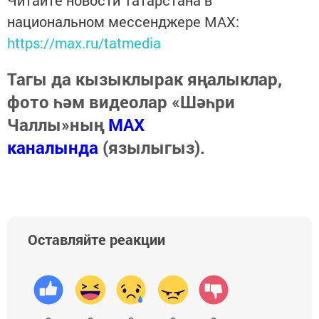
Читайте новости Татарстана в
национальном мессенджере MАХ:
https://max.ru/tatmedia
Тагы да кызыклырак яңалыклар,
фото һәм видеолар «Шәһри
Чаллы»ның
MAX
каналында
(язылыгыз).
Оставляйте реакции