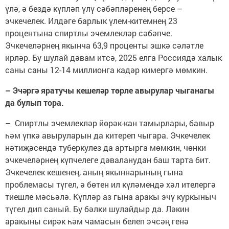
үлә, ә бездә күпләп үлү сәбәпләренең берсе –
эчкечелек. Илдәге барлык үлем-китемнең 23
процентына спиртлы эчемлекләр сәбәпче.
Эчкечеләрнең якынча 63,9 проценты эшкә сәләтле
ирләр. Бу шулай дәвам итсә, 2025 елга Россиядә халык
саны саны 12-14 миллионга кадәр кимергә мөмкин.
– Эчәргә яратучы кешеләр төрле авырулар чыганагы
да булып тора.
– Спиртлы эчемлекләр йөрәк-кан тамырлары, бавыр
һәм үпкә авыруларын да китереп чыгара. Эчкечелек
нәтиҗәсендә туберкулез да артырга мөмкин, чөнки
эчкечеләрнең күпчелеге дәваланудан баш тарта бит.
Эчкечелек кешенең, аның якыннарының гына
проблемасы түгел, ә бөтен ил күләмендә хәл ителергә
тиешле мәсьәлә. Күпләр аз гына аракы эчү куркыныч
түгел дип саный. Бу бәлки шулайдыр да. Ләкин
аракыны сирәк һәм чамасын белеп эчсәң генә