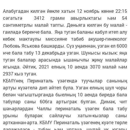
Алабугадан килгән йөкле хатын 12 ноябрь көнне 22:15
сәгатьтә 3412 грамм авырлыктагы һәм 54
сантиметрлы малай тапты. Дөньяга килгән бу малай -
гаиләдә беренче бала. Яңа туган баланы кабул итеп алу
кебек мактаулы миссияне табиб акушер-гинеколог
Любовь Яськова башкарды. Сүз уңаеннан, узган ел 6000
нче бала табу 13 декабрьдә узган. Шунысы кызык: яңа
туган балалар арасында ышанычлы җиңү малайлар
ягында. Әйтик, 2021 елның 10 аенда 3070 малай һәм
2937 кыз туган.
КБМҮнең Перинаталь үзәгендә туучылар санының
артуы күзәтелә дип әйтеп була. Узган елның шул чоры
белән чагыштырганда быелның 10 аенда биредә бала
табулар саны 606га артыграк булган. Димәк, чит
шәһәрләрдән Чаллы перинаталь үзәген бала табу
урыны буларак сайлаучы хатын-кызлар саны
артканнан-арта. КБМҮ Перинаталь үзәгенең куәте төрле
дәрәҗәдәге - түбән һәм уртача, шулай ук югары