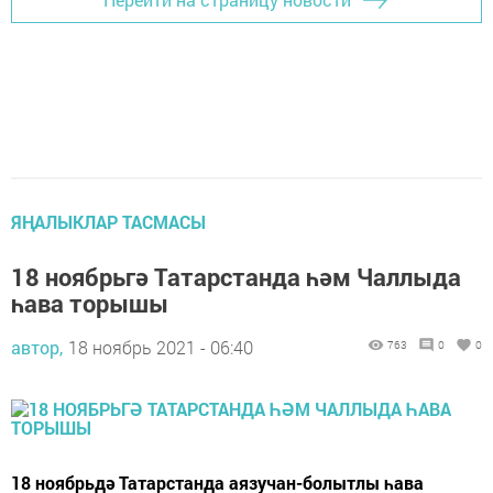
ЯҢАЛЫКЛАР ТАСМАСЫ
18 ноябрьгә Татарстанда һәм Чаллыда
һава торышы
автор,
18 ноябрь 2021 - 06:40
763
0
0
18 ноябрьдә Татарстанда аязучан-болытлы һава