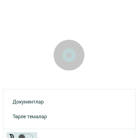
Документлар
Төрле темалар