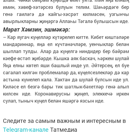
имин, хәвеф-хәтәрсез булуын телим. Шәһәрдәге бер
генә гаиләгә дә кайгы-хәсрәт килмәсен, узгынчы
авырлыкларны җиңәргә Аллаһы Тәгалә булышсын иде.
Марат Хәмзин, эшмәкәр:
– Кар яугач күңелләр күтәрелеп китте. Кибет киштәләре
мандариннар, яңа ел күчтәнәчләре, уенчыклар белән
шыплап тулды. Алар да күңелгә ниндидер бер бәйрәм
кәефе өстәп җибәрде. Кышка аяк баскач, һәркем шулай
Яңа елны көтеп яши башлый инде ул. Әйтерсең, ел буе
сагалап килгән проблемалар да, күңелсезлекләр дә кар
астына күмелеп кала. Хактан да шулай булсын иде ул.
Киләсе ел безгә бары тик шатлык-бәхетләр генә алып
килсен иде. Коронавирусны җиңеп, элеккечә иркен
сулап, тыныч күңел белән яшәргә язсын иде.
Следите за самым важным и интересным в
Telegram-канале
Татмедиа