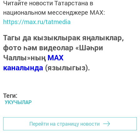
Читайте новости Татарстана в
национальном мессенджере MАХ:
https://max.ru/tatmedia
Тагы да кызыклырак яңалыклар,
фото һәм видеолар «Шәһри
Чаллы»ның
MAX
каналында
(язылыгыз).
Теги:
УКУЧЫЛАР
Перейти на страницу новости