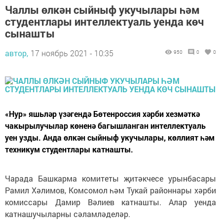
Чаллы өлкән сыйныф укучылары һәм
студентлары интеллектуаль уенда көч
сынашты
автор,
17 ноябрь 2021 - 10:35
950
0
0
«Нур» яшьләр үзәгендә Бөтенроссия хәрби хезмәткә
чакырылучылар көненә багышланган интеллектуаль
уен узды. Анда өлкән сыйныф укучылары, көллият һәм
техникум студентлары катнашты.
Чарада Башкарма комитеты җитәкчесе урынбасары
Рамил Хәлимов, Комсомол һәм Тукай районнары хәрби
комиссары Дамир Вәлиев катнашты. Алар уенда
катнашучыларны сәламләделәр.