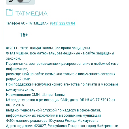
Телефон АО «ТАТМЕДИА»:
(843) 222 09 84
16+
© 2011 - 2026. Шәһри Чаллы. Все права защищены.
© ТАТМЕДИА. Все материалы, размещенные на сайте, защищены
законом.
Перепечатка, воспроизведение и распространение в любом объеме
информации,
размещенной на сайте, возможна только с письменного согласия
редакций СМИ.
При поддержке Республиканского агентства по печати и массовым
коммуникациям.
Наименование СМИ: Шəhри Чаллы
№ свидетельства о регистрации СМИ, дата: ЭЛ № ФС 77-67912 от
06.12.2016
выдано Федеральной службой по надзору в сфере связи,
информационных технологий и массовых коммуникаций
ФИО главного редактора: Юсупова Резида Махмутовна
Адрес редакции: 423827, Республика Татарстан, город Набережные