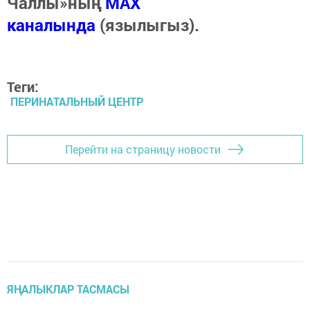
Чаллы»ның
MAX
каналында
(язылыгыз).
Теги:
ПЕРИНАТАЛЬНЫЙ ЦЕНТР
Перейти на страницу новости
ЯҢАЛЫКЛАР ТАСМАСЫ