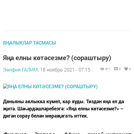
ЯҢАЛЫКЛАР ТАСМАСЫ
Яңа елны көтәсезме? (сораштыру)
Зөлфия ГАЛИМ,
18 ноябрь 2021 - 07:15
911
0
0
Дөньяны аклыкка күмеп, кар яуды. Тиздән яңа ел да
җитә. Шәһәрдәшләребезгә: «Яңа елны көтәсезме?» –
дигән сорау белән мөрәҗәгать иттек.