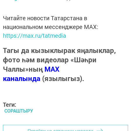
Читайте новости Татарстана в
национальном мессенджере MАХ:
https://max.ru/tatmedia
Тагы да кызыклырак яңалыклар,
фото һәм видеолар «Шәһри
Чаллы»ның
MAX
каналында
(язылыгыз).
Теги:
СОРАШТЫРУ
Перейти на страницу новости