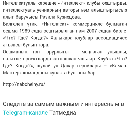
Интеллектуаль көрәшне «Интеллект» клубы оештырды,
интеллектуаль уеннарның авторы һәм алыштыргысыз
алып баручысы Рәзилә Кузнецова.
Билгеләп үтик, «Интеллект» коммерцияле булмаган
оешма 1989 елда оештырылган һәм 2007 елдан бирле
«Что? Где? Когда?» Халыкара клублар ассоциациясе
әгъзасы булып тора.
Оешманың төп горурлыгы – меңләгән уңышлы,
сәләтле, проектларда катнашкан яшьләр. Клубта «Что?
Где? Когда?», шулай ук Дакар геройлары – «Камаз-
Мастер» командасы кунакта булганы бар.
http://nabchelny.ru/
Следите за самым важным и интересным в
Telegram-канале
Татмедиа