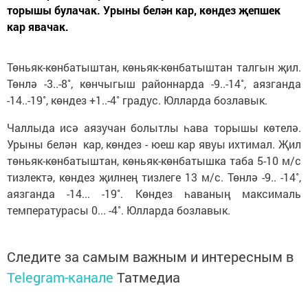
торышы булачак. Урыны белән кар, көндез җепшек
кар явачак.
Төньяк-көнбатыштан, көньяк-көнбатыштан талгын җил.
Төнлә -3..-8˚, көнчыгыш районнарда -9..-14˚, аязганда
-14..-19˚, көндез +1..-4˚ градус. Юлларда бозлавык.
Чаллыда исә аязучан болытлы һава торышы көтелә.
Урыны белән кар, көндез - юеш кар явуы ихтимал. Җил
төньяк-көнбатыштан, көньяк-көнбатышка таба 5-10 м/с
тизлектә, көндез җилнең тизлеге 13 м/с. Төнлә -9.. -14˚,
аязганда -14... -19˚. Көндез һаваның максималь
температурасы 0... -4˚. Юлларда бозлавык.
Следите за самым важным и интересным в
Telegram-канале
Татмедиа