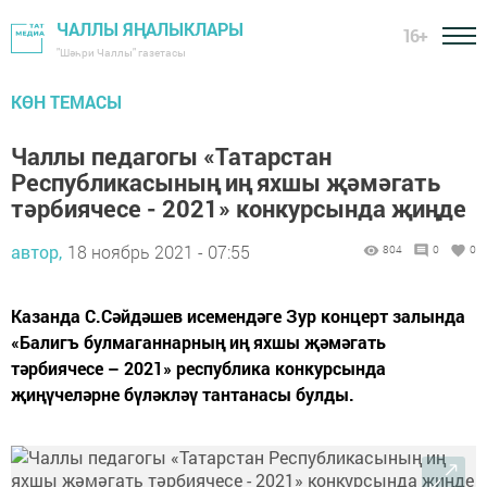
ЧАЛЛЫ ЯҢАЛЫКЛАРЫ
16+
"Шәһри Чаллы" газетасы
КӨН ТЕМАСЫ
Чаллы педагогы «Татарстан
Республикасының иң яхшы җәмәгать
тәрбиячесе - 2021» конкурсында җиңде
автор,
18 ноябрь 2021 - 07:55
804
0
0
Казанда С.Сәйдәшев исемендәге Зур концерт залында
«Балигъ булмаганнарның иң яхшы җәмәгать
тәрбиячесе – 2021» республика конкурсында
җиңүчеләрне бүләкләү тантанасы булды.