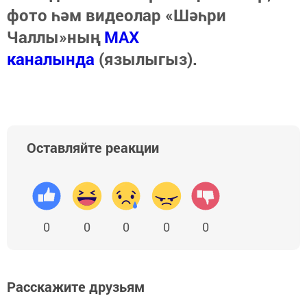
фото һәм видеолар «Шәһри
Чаллы»ның
MAX
каналында
(язылыгыз).
Оставляйте реакции
0
0
0
0
0
Расскажите друзьям