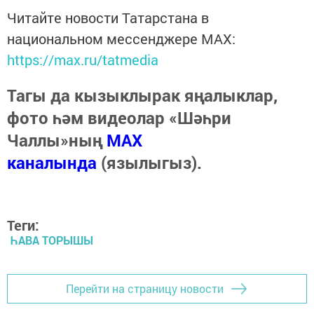
Читайте новости Татарстана в
национальном мессенджере MАХ:
https://max.ru/tatmedia
Тагы да кызыклырак яңалыклар,
фото һәм видеолар «Шәһри
Чаллы»ның
MAX
каналында
(язылыгыз).
Теги:
ҺАВА ТОРЫШЫ
Перейти на страницу новости