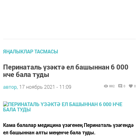
ЯҢАЛЫКЛАР ТАСМАСЫ
Перинаталь үзәктә ел башыннан 6 000
нче бала туды
автор,
17 ноябрь 2021 - 11:09
882
0
0
Кама балалар медицина үзәгенең Перинаталь үзәгендә
ел башыннан алты меңенче бала туды.