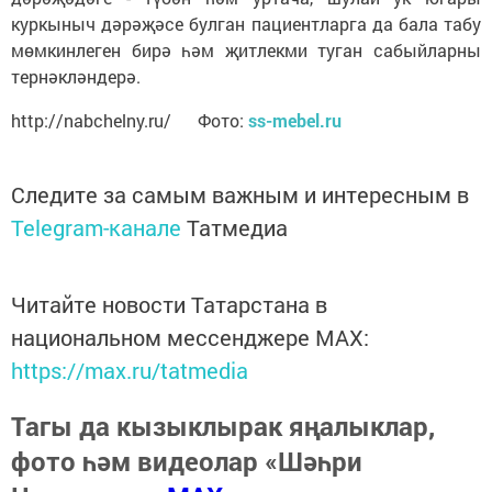
куркыныч дәрәҗәсе булган пациентларга да бала табу
мөмкинлеген бирә һәм җитлекми туган сабыйларны
тернәкләндерә.
http://nabchelny.ru/ Фото:
ss-mebel.ru
Следите за самым важным и интересным в
Telegram-канале
Татмедиа
Читайте новости Татарстана в
национальном мессенджере MАХ:
https://max.ru/tatmedia
Тагы да кызыклырак яңалыклар,
фото һәм видеолар «Шәһри