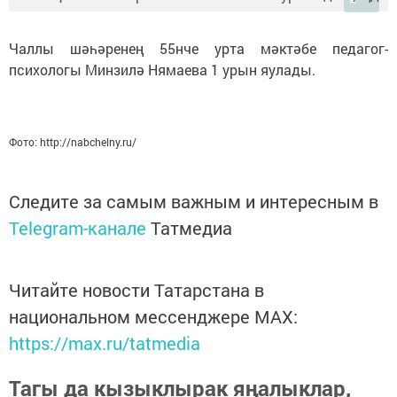
Чаллы шәһәренең 55нче урта мәктәбе педагог-
психологы Минзилә Нямаева 1 урын яулады.
Фото: http://nabchelny.ru/
Следите за самым важным и интересным в
Telegram-канале
Татмедиа
Читайте новости Татарстана в
национальном мессенджере MАХ:
https://max.ru/tatmedia
Тагы да кызыклырак яңалыклар,