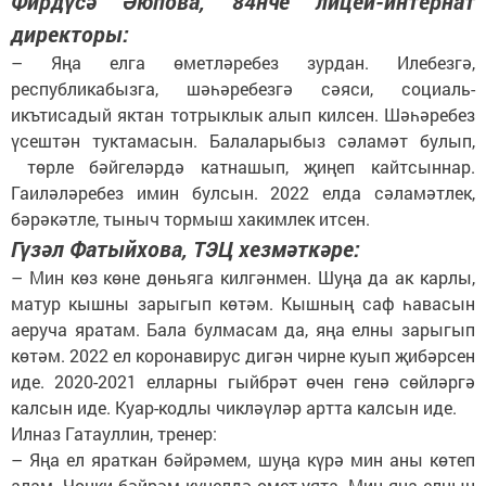
Фирдүсә Әюпова, 84нче лицей-интернат
директоры:
– Яңа елга өметләребез зурдан. Илебезгә,
республикабызга, шәһәребезгә сәяси, социаль-
икътисадый яктан тотрыклык алып килсен. Шәһәребез
үсештән туктамасын. Балаларыбыз сәламәт булып,
төрле бәйгеләрдә катнашып, җиңеп кайтсыннар.
Гаиләләребез имин булсын. 2022 елда сәламәтлек,
бәрәкәтле, тыныч тормыш хакимлек итсен.
Гүзәл Фатыйхова, ТЭЦ хезмәткәре:
– Мин көз көне дөньяга килгәнмен. Шуңа да ак карлы,
матур кышны зарыгып көтәм. Кышның саф һавасын
аеруча яратам. Бала булмасам да, яңа елны зарыгып
көтәм. 2022 ел коронавирус дигән чирне куып җибәрсен
иде. 2020-2021 елларны гыйбрәт өчен генә сөйләргә
калсын иде. Куар-кодлы чикләүләр артта калсын иде.
Илназ Гатауллин, тренер:
– Яңа ел яраткан бәйрәмем, шуңа күрә мин аны көтеп
алам. Чөнки бәйрәм күңелдә өмет уята. Мин яңа елның