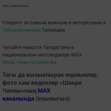
http://nabchelny.ru/
Следите за самым важным и интересным в
Telegram-канале
Татмедиа
Читайте новости Татарстана в
национальном мессенджере MАХ:
https://max.ru/tatmedia
Тагы да кызыклырак яңалыклар,
фото һәм видеолар «Шәһри
Чаллы»ның
MAX
каналында
(язылыгыз).