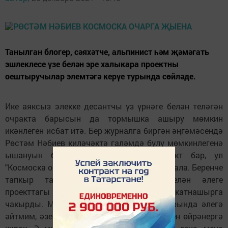
Танылган блогер, сәяхәтче, альпинист һәм җәмәгать
эшлеклесе үзе белән эре халыкара проектны
оештыручылар элемтәгә керүе турында сөйләде.
Ике аяксыз элекке десантчы үз үрнәге белән теләгән
очракта барысын да тормышка ашыру мөмкин
икәнлеген исбат итә. Бер журналга биргән әңгәмәсендә
Рөстәм Нәбиев киләчәктә галәмдә булу мөмкинлегенә
ышануын белдерде. «Халыкара проект бар, ул
"Космоска очачак йөз уникаль кеше" дип атала. Беренче
тапкыр тауга күтәрелгәч, минем белән әлеге
проекттагы кешеләр элемтәгә кереп, катнашырга
чакырды. Мин риза булдым. Сроклар турында әлегә
әйтмим, әзерлек бара. Иң элек инглиз телен өйрәнергә