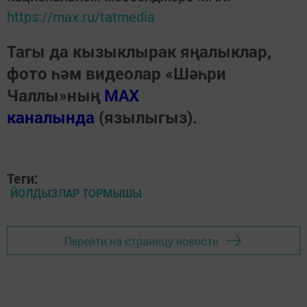
https://max.ru/tatmedia
Тагы да кызыклырак яңалыклар,
фото һәм видеолар «Шәһри
Чаллы»ның
MAX
каналында
(язылыгыз).
Теги:
ЙОЛДЫЗЛАР ТОРМЫШЫ
Перейти на страницу новости