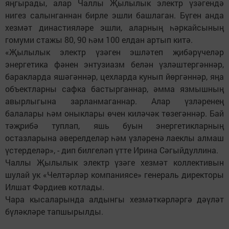
яңгырады, алар Чаллы Җылылык электр үзәгендә
нигез салынганнан бирле эшли башлаган. Бүген анда
хезмәт династияләре эшли, аларның һәркайсының
гомуми стажы 80, 90 һәм 100 елдан артып китә.
«Җылылык электр үзәген эшләтеп җибәрүчеләр
энергетика фәнен энтузиазм белән үзләштергәннәр,
баракларда яшәгәннәр, цехларда кунып йөргәннәр, яңа
объектларны сафка бастырганнар, әмма язмышның
авырлыгына зарланмаганнар. Алар үзләренең
балалары һәм оныклары өчен киләчәк төзегәннәр. Бай
тәҗрибә туплап, яшь буын энергетикларның
остазларына әверелделәр һәм үзләренә лаеклы алмаш
үстерделәр», - дип билгеләп үтте Ирина Сәгыйдуллина.
Чаллы Җылылык электр үзәге хезмәт коллективын
шулай ук «Челтәрләр компаниясе» генераль директоры
Илшат Фәрдиев котлады.
Чара кысаларында алдынгы хезмәткәрләргә дәүләт
бүләкләре тапшырылды.