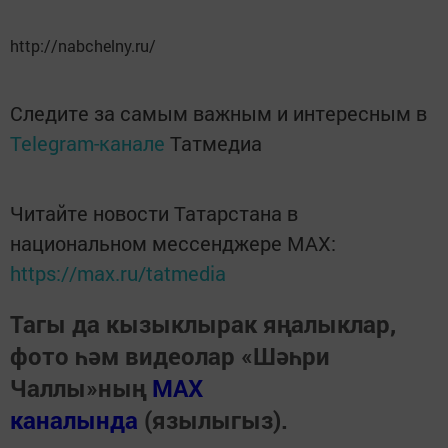
http://nabchelny.ru/
Следите за самым важным и интересным в
Telegram-канале
Татмедиа
Читайте новости Татарстана в
национальном мессенджере MАХ:
https://max.ru/tatmedia
Тагы да кызыклырак яңалыклар,
фото һәм видеолар «Шәһри
Чаллы»ның
MAX
каналында
(язылыгыз).