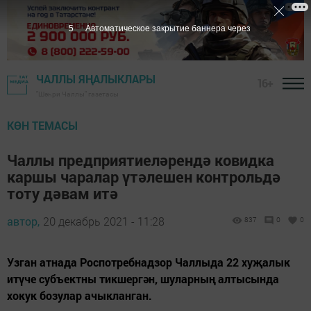
4
Автоматическое закрытие баннера через
ЧАЛЛЫ ЯҢАЛЫКЛАРЫ
16+
"Шәһри Чаллы" газетасы
КӨН ТЕМАСЫ
Чаллы предприятиеләрендә ковидка
каршы чаралар үтәлешен контрольдә
тоту дәвам итә
автор,
20 декабрь 2021 - 11:28
837
0
0
Узган атнада Роспотребнадзор Чаллыда 22 хуҗалык
итүче субъектны тикшергән, шуларның алтысында
хокук бозулар ачыкланган.