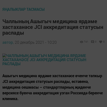
ЯҢАЛЫКЛАР ТАСМАСЫ
Чаллының Ашыгыч медицина ярдәме
хастаханәсе JCI аккредитация статусын
раслады
автор,
20 декабрь 2021 - 10:20
741
0
0
Ашыгыч медицина ярдәме хастаханәсе өченче тапкыр
JCI аккредитация статусын раслады, өстәвенә,
медицина оешмасы – стандартларның җиденче
версиясе буенча аккредитация узган Россиядә беренче
клиника.