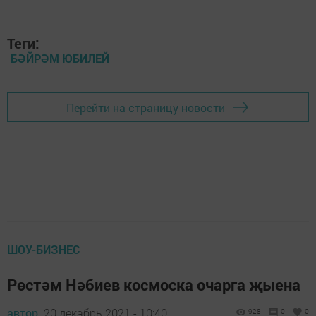
Теги:
БӘЙРӘМ ЮБИЛЕЙ
Перейти на страницу новости
ШОУ-БИЗНЕС
Рөстәм Нәбиев космоска очарга җыена
автор,
20 декабрь 2021 - 10:40
928
0
0