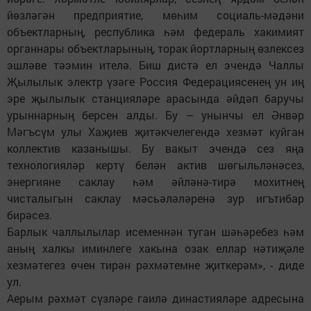
йөзләгән предприятие, мөһим социаль-мәдәни
объектларның, республика һәм федераль хакимият
органнары объектларының, торак йортларның өзлексез
эшләве тәэмин ителә. Биш дистә ел эчендә Чаллы
Җылылык электр үзәге Россия Федерациясенең ун иң
эре җылылык станцияләре арасында әйдәп баручы
урыннарның берсен алды. Бу – унынчы ел Әнвәр
Мәгъсүм улы Хаҗиев җитәкчелегендә хезмәт куйган
коллектив казанышы. Бу вакыт эчендә сез яңа
технологияләр кертү белән актив шөгыльләнәсез,
энергияне саклау һәм әйләнә-тирә мохитнең
чисталыгын саклау мәсьәләләренә зур игътибар
бирәсез.
Барлык чаллылылар исеменнән туган шәһәребез һәм
аның халкы иминлеге хакына озак еллар нәтиҗәле
хезмәтегез өчен тирән рәхмәтемне җиткерәм», - диде
ул.
Аерым рәхмәт сүзләре гаилә династияләре адресына