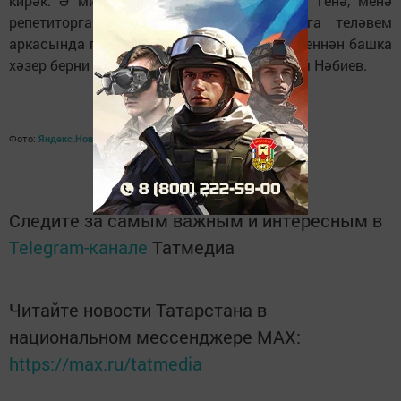
кирәк. Ә минем бу башлангыч дәрәҗәдә генә, менә
репетиторга йөрим. Тик галәмгә очарга теләвем
аркасында гына түгел. Нигездә, инглиз теленнән башка
хәзер берни дә эшләп булмый", – ди Рөстәм Нәбиев.
Фото:
Яндекс.Новости
Следите за самым важным и интересным в
Telegram-канале
Татмедиа
Читайте новости Татарстана в
национальном мессенджере MАХ:
https://max.ru/tatmedia