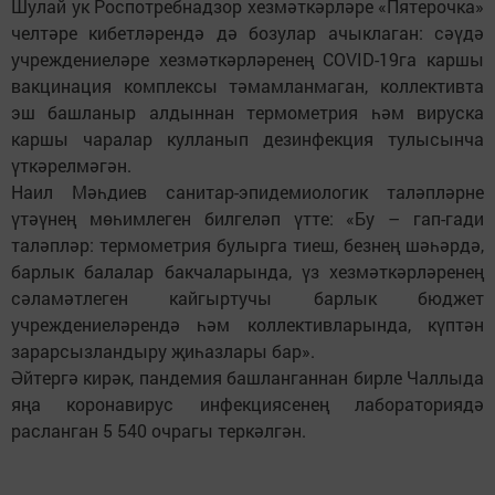
Шулай ук Роспотребнадзор хезмәткәрләре «Пятерочка»
челтәре кибетләрендә дә бозулар ачыклаган: сәүдә
учреждениеләре хезмәткәрләренең СOVID-19га каршы
вакцинация комплексы тәмамланмаган, коллективта
эш башланыр алдыннан термометрия һәм вируска
каршы чаралар кулланып дезинфекция тулысынча
үткәрелмәгән.
Наил Мәһдиев санитар-эпидемиологик таләпләрне
үтәүнең мөһимлеген билгеләп үтте: «Бу – гап-гади
таләпләр: термометрия булырга тиеш, безнең шәһәрдә,
барлык балалар бакчаларында, үз хезмәткәрләренең
сәламәтлеген кайгыртучы барлык бюджет
учреждениеләрендә һәм коллективларында, күптән
зарарсызландыру җиһазлары бар».
Әйтергә кирәк, пандемия башланганнан бирле Чаллыда
яңа коронавирус инфекциясенең лабораториядә
расланган 5 540 очрагы теркәлгән.