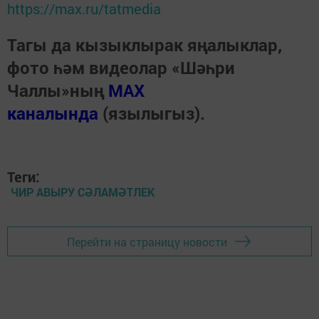
https://max.ru/tatmedia
Тагы да кызыклырак яңалыклар,
фото һәм видеолар «Шәһри
Чаллы»ның
MAX
каналында
(язылыгыз).
Теги:
ЧИР АВЫРУ СӘЛАМӘТЛЕК
Перейти на страницу новости