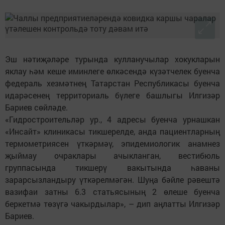
Эш нәтиҗәләре турында кулланучылар хокукларын
яклау һәм кеше иминлеге өлкәсендә күзәтчелек буенча
федераль хезмәтнең Татарстан Республикасы буенча
идарәсенең территориаль бүлеге башлыгы Илгизәр
Бариев сөйләде.
«Гидростроительләр ур., 4 адресы буенча урнашкан
«Инсайт» клиникасы тикшерелде, анда пациентларның
термометриясен үткәрмәү, эпидемиологик анамнез
җыймау очраклары ачыкланган, вестибюль
группасында тикшерү вакытында һаваны
зарарсызландыру үткәрелмәгән. Шуңа бәйле рәвештә
вазифаи затны 6.3 статьясының 2 өлеше буенча
беркетмә төзүгә чакырдылар», – дип аңлатты Илгизәр
Бариев.