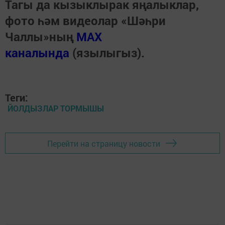
Тагы да кызыклырак яңалыклар,
фото һәм видеолар «Шәһри
Чаллы»ның
MAX
каналында
(язылыгыз).
Теги:
ЙОЛДЫЗЛАР ТОРМЫШЫ
Перейти на страницу новости