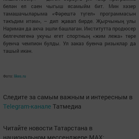
белән ел саен чыгыш ясамыйм бит. Мин хәзер
тамашачыларыма «Фәрештә түгел» программасын
тәкъдим итәм», – дип җавап бирде. Җырчының улы
Нариман да акча эшли башлаган. Институтта продюсер
белгечлегенә укучы егет спортның «жим лежа» төре
буенча чемпион булды. Ул заказ буенча ризыклар да
ташый икән.
Фото:
likes.ru
Следите за самым важным и интересным в
Telegram-канале
Татмедиа
Читайте новости Татарстана в
национальном мессенджере MАХ: