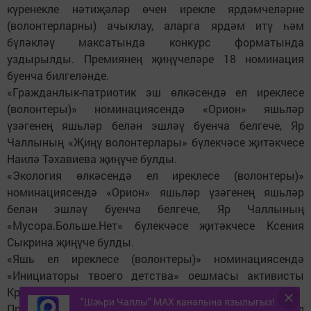
күренекле нәтиҗәләр өчен ирекле ярдәмчеләрне
(волонтерларны) ачыклау, аларга ярдәм итү һәм
бүләкләү максатында конкурс форматында
уздырылды. Премиянең җиңүчеләре 18 номинация
буенча билгеләнде.
«Гражданлык-патриотик эш өлкәсендә ел иреклесе
(волонтеры)» номинациясендә «Орион» яшьләр
үзәгенең яшьләр белән эшләү буенча белгече, Яр
Чаллының «Җиңү волонтерлары» бүлекчәсе җитәкчесе
Наилә Тәхавиева җиңүче булды.
«Экология өлкәсендә ел иреклесе (волонтеры)»
номинациясендә «Орион» яшьләр үзәгенең яшьләр
белән эшләү буенча белгече, Яр Чаллының
«Мусора.Больше.Нет» бүлекчәсе җитәкчесе Ксения
Сыкрина җиңүче булды.
«Яшь ел иреклесе (волонтеры)» номинациясендә
«Инициаторы твоего детства» оешмасы активисты
Кристина Рубцова җиңүче булды.
"Шәһри Чаллы" MAX каналына язылыгыз!
Премия лауреатлары: «Мәдәният өлкәсендә ел