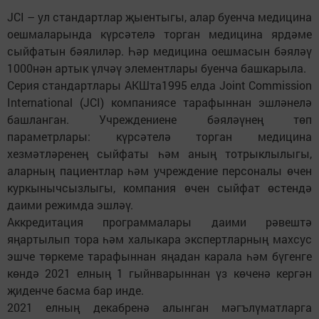
JCI – ул стандартлар җыентыгы, алар буенча медицина
оешмаларында күрсәтелә торган медицина ярдәме
сыйфатын бәялиләр. Һәр медицина оешмасын бәяләү
1000нән артык үлчәү элементлары буенча башкарыла.
Серия стандартлары АКШта1995 елда Joint Commission
International (JCI) компаниясе тарафыннан эшләнелә
башланган. Учреждениене бәяләүнең төп
параметрлары: күрсәтелә торган медицина
хезмәтләренең сыйфаты һәм аның тотрыклылыгы,
аларның пациентлар һәм учреждение персоналы өчен
куркынычсызлыгы, компания өчен сыйфат өстендә
даими режимда эшләү.
Аккредитация программалары даими рәвештә
яңартылып тора һәм халыкара экспертларның махсус
эшче төркеме тарафыннан яңадан карала һәм бүгенге
көндә 2021 елның 1 гыйнварыннан үз көченә кергән
җиденче басма бар инде.
2021 елның декабренә алынган мәгълүматларга