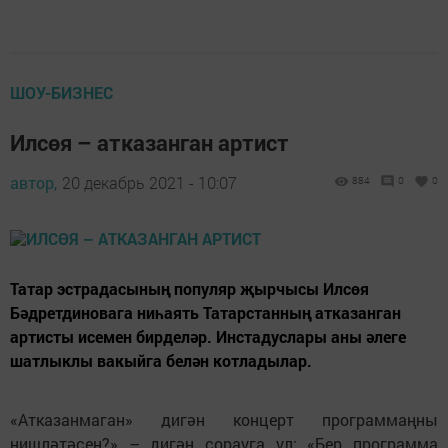
ШОУ-БИЗНЕС
Илсөя – атказанган артист
автор,
20 декабрь 2021 - 10:07
884
0
0
Татар эстрадасының популяр җырчысы Илсөя
Бәдретдиновага ниһаять Татарстанның атказанган
артисты исемен бирделәр. Инстадуслары аны әлеге
шатлыклы вакыйга белән котладылар.
«Атказанмаган» дигән концерт программаңны
нишләтәсең?» – дигән сорауга ул: «Бер программа