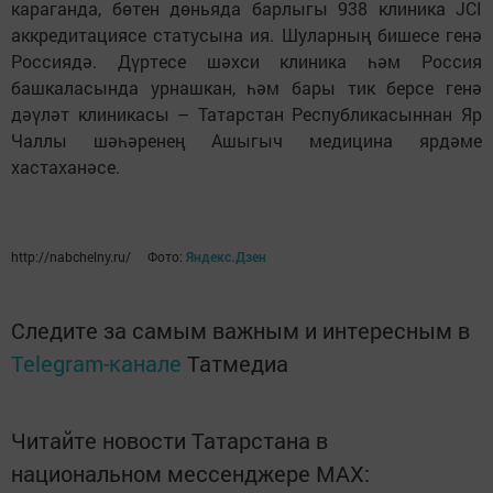
караганда, бөтен дөньяда барлыгы 938 клиника JCI
аккредитациясе статусына ия. Шуларның бишесе генә
Россиядә. Дүртесе шәхси клиника һәм Россия
башкаласында урнашкан, һәм бары тик берсе генә
дәүләт клиникасы – Татарстан Республикасыннан Яр
Чаллы шәһәренең Ашыгыч медицина ярдәме
хастаханәсе.
http://nabchelny.ru/ Фото:
Яндекс.Дзен
Следите за самым важным и интересным в
Telegram-канале
Татмедиа
Читайте новости Татарстана в
национальном мессенджере MАХ: