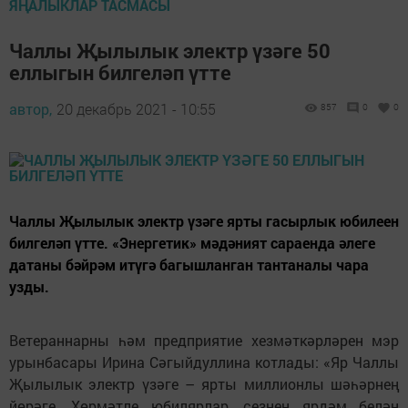
ЯҢАЛЫКЛАР ТАСМАСЫ
Чаллы Җылылык электр үзәге 50
еллыгын билгеләп үтте
автор,
20 декабрь 2021 - 10:55
857
0
0
Чаллы Җылылык электр үзәге ярты гасырлык юбилеен
билгеләп үтте. «Энергетик» мәдәният сараенда әлеге
датаны бәйрәм итүгә багышланган тантаналы чара
узды.
Ветераннарны һәм предприятие хезмәткәрләрен мэр
урынбасары Ирина Сәгыйдуллина котлады: «Яр Чаллы
Җылылык электр үзәге – ярты миллионлы шәһәрнең
йөрәге. Хөрмәтле юбилярлар, сезнең ярдәм белән