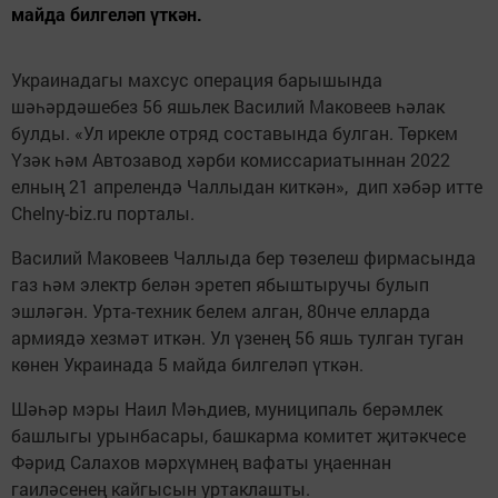
майда билгеләп үткән.
Украинадагы махсус операция барышында
шәһәрдәшебез 56 яшьлек Василий Маковеев һәлак
булды. «Ул ирекле отряд составында булган. Төркем
Үзәк һәм Автозавод хәрби комиссариатыннан 2022
елның 21 апрелендә Чаллыдан киткән», дип хәбәр итте
Сhelny-biz.ru порталы.
Василий Маковеев Чаллыда бер төзелеш фирмасында
газ һәм электр белән эретеп ябыштыручы булып
эшләгән. Урта-техник белем алган, 80нче елларда
армиядә хезмәт иткән. Ул үзенең 56 яшь тулган туган
көнен Украинада 5 майда билгеләп үткән.
Шәһәр мэры Наил Мәһдиев, муниципаль берәмлек
башлыгы урынбасары, башкарма комитет җитәкчесе
Фәрид Салахов мәрхүмнең вафаты уңаеннан
гаиләсенең кайгысын уртаклашты.