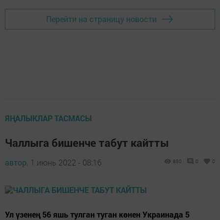
Перейти на страницу новости
ЯҢАЛЫКЛАР ТАСМАСЫ
Чаллыга бишенче табут кайтты
автор,
1 июнь 2022 - 08:16
880
0
0
Ул үзенең 56 яшь тулган туган көнен Украинада 5