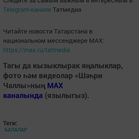
Telegram-канале
Татмедиа
Читайте новости Татарстана в
национальном мессенджере MАХ:
https://max.ru/tatmedia
Тагы да кызыклырак яңалыклар,
фото һәм видеолар «Шәһри
Чаллы»ның
MAX
каналында
(язылыгыз).
Теги:
БАЛАЛАР