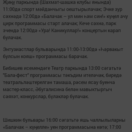
Җиңү паркында (Шахмат-шашка клубы янында)
11:00дә спорт мәйданчыгы оештырылачак; Эчке зур
сәхнәдә 12:00дә «Балачак – ул мин һәм син!» күңел ачу
цирк программасы старт алачак; Кече сәхнә, парк
эчендә 12:00дә «Ура! Каникуллар!» концертын карап
булачак.
Энтузиастлар бульварында 11:00-13:00дә «Һәрвакыт
булсын кояш» программасы барачак.
Бибишев исемендәге Театр паркында 13:00 сәгатьтә
"Бала-фест" программасы тәкъдим ителәчәк, биредә
театральләштерелгән тамаша, рәсем ясау буенча
мастер-класс, Әбугалисина белән мавыктыргыч
сәяхәт, конкурслар, бүләкләр булачак.
Шишкин бульвары 16:00 сәгатьтә яшь чаллылыларны
«Балачак – күңелле» уен программасына көтә; 17:00