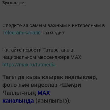
Буа шәһәре.
Следите за самым важным и интересным в
Telegram-канале
Татмедиа
Читайте новости Татарстана в
национальном мессенджере MАХ:
https://max.ru/tatmedia
Тагы да кызыклырак яңалыклар,
фото һәм видеолар «Шәһри
Чаллы»ның
MAX
каналында
(язылыгыз).