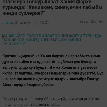
Шагыйрә Гөлнур Айзат Хәния Фәрхи
турында: "Хәниякәй, синең өчен табыйм
нинди сүзләрне?"
автор,
31 май 2022 - 16:01
869
0
1
Яраткан җырчыбыз Хәния Фәрхине һәр төбәктә якын
дус итеп кабул итә иделәр. Аның белән дус булырга
теләүчеләр дә күп булды. Әмма Хәния апа үзе кебек
ихлас, талантлы, эчкерсез кешеләрне генә дус итте. Буа
шәһәрендә яшәп иҗат итүче җырчы-шагыйрә Гөлнур
Айзат шундыйларның берсе.
Сезнең хозурга Гөлнур Айзатның Хәния Фәрхигә атап
язган шигырен тәкьдим итәбез.