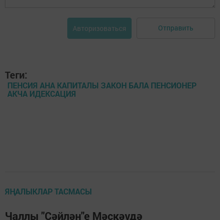
Отправить
Авторизоваться
Теги:
ПЕНСИЯ АНА КАПИТАЛЫ ЗАКОН БАЛА ПЕНСИОНЕР
АКЧА ИДЕКСАЦИЯ
ЯҢАЛЫКЛАР ТАСМАСЫ
Чаллы "Сәйлән"е Мәскәүдә