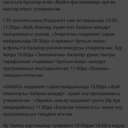
сәгатьтә балалар өчен «Җәйге фантазияләр» дигән
мастер-класс үткәреләчәк.
ГЭС поселогының Мәдәният һәм ял паркында 10:00-
11:30да «Җәй, биюләр, күңел ач!» бәйрәм концерт
программасы узачак. «Энергетик» мәдәният сарае
мәйданында 09:30да «Һәрвакыт булсын кояш»
асфальтта балалар рәсеме конкурсы үткәреләчәк; Зур
залда 10:00дә «Земляничка» балалар үрнәк театры
тарафыннан «Һәрвакыт булсын кояш» концерт
программасы оештырылачак; 11:00дә «Ералаш»
тәкъдим ителәчәк.
«КАМАЗ» мәдәният сарае мәйданында 15:00дә «Җәй
планетасы» бәйрәм концерт - күңел ачу программасы
үткәреләчәк. «Эврика» шәһәр мәдәният үзәге (Яр буе
микрорайоны) 11:00дә «Балачак планетасы» күңел ачу
программасын тәкъдим итәчәк.
Яр Чаллы картиналар галереясе 10:00дән 18:00гә кадәр