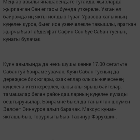
Меңнәр авылы янәшәсендәге тугайда, җырларда
җырланган Сөн елгасы буенда үткәрелә. Узган ел
бәйрәмдә иң якты йолдыз Гүзәл Уразова халыкның
күңелен күрсә, быел исә үзенчәлекле тавышлы, яраткан
җырчыбыз Габделфәт Сафин Сөн буе Сабан туеның
кунагы булачак.
Куян авылында да нәкъ шушы көнне 17.00 сәгатьтә
Сабантуй бәйрәме узачак. Куян Сабан туеның да
дәрәҗәсе бик югары, озак еллар олысы-кечесенең
күңеленә үтеп керерлек, кызыклы ярыш-бәйгеләр,
тамашалар белән райондашларның күңелен яулады
оештыручылар. Бәйрәмне быел да танылган шоумен
Зөлфәт Зиннуров алып барачак. Махсус кунак-
якташыбыз, горурлыгыбыз- Газинур Фәрухшин.