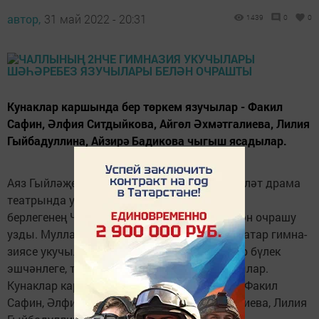
автор,
31 май 2022 - 20:31
1439
0
0
Кунаклар кар­шында бер төркем язу­чылар - Факил
Сафин, Әлфия Ситдыйкова, Айгөл Әхмәтгалиева, Лилия
Гыйбадуллина, Айзирә Бадикова чыгыш ясадылар.
Аяз Гый­ләҗев исемендәге Чал­лы татар дәүләт драма
театрында урнашкан Татарст­ан Язучылар
берлегенең Чаллы бүлегендә укучылар белән очрашу
узды. Мулл­анур Вахитов исеменд­әге 2нче татар гимна­
зиясе укучылары, укы­тучылары, ата-аналар бүлек
эшчәнлеге, театр тормышы белән таныштылар.
Кунаклар кар­шында бер төркем язу­чылар - Факил
Сафин, Әлфия Ситдыйкова, Айгөл Әхмәтгалиева, Лилия