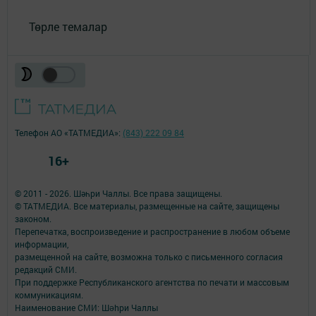
Төрле темалар
Телефон АО «ТАТМЕДИА»:
(843) 222 09 84
16+
© 2011 - 2026. Шәһри Чаллы. Все права защищены.
© ТАТМЕДИА. Все материалы, размещенные на сайте, защищены
законом.
Перепечатка, воспроизведение и распространение в любом объеме
информации,
размещенной на сайте, возможна только с письменного согласия
редакций СМИ.
При поддержке Республиканского агентства по печати и массовым
коммуникациям.
Наименование СМИ: Шəhри Чаллы