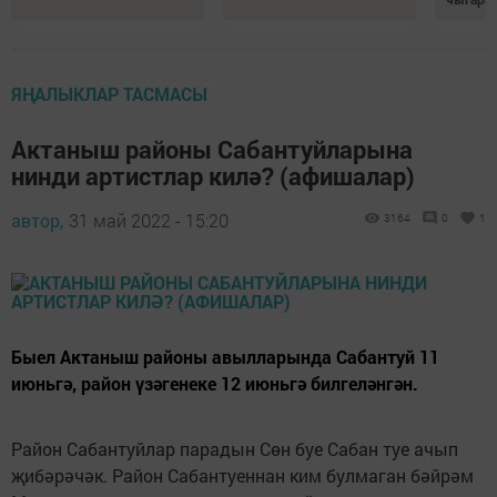
ЯҢАЛЫКЛАР ТАСМАСЫ
Актаныш районы Сабантуйларына
нинди артистлар килә? (афишалар)
автор,
31 май 2022 - 15:20
3164
0
1
Быел Актаныш районы авылларында Сабантуй 11
июньгә, район үзәгенеке 12 июньгә билгеләнгән.
Район Сабантуйлар парадын Сөн буе Сабан туе ачып
җибәрәчәк. Район Сабантуеннан ким булмаган бәйрәм