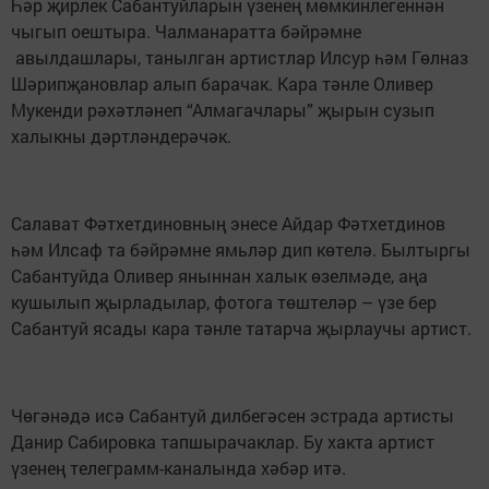
Һәр җирлек Сабантуйларын үзенең мөмкинлегеннән
чыгып оештыра. Чалманаратта бәйрәмне
авылдашлары, танылган артистлар Илсур һәм Гөлназ
Шәрипҗановлар алып барачак. Кара тәнле Оливер
Мукенди рәхәтләнеп “Алмагачлары” җырын сузып
халыкны дәртләндерәчәк.
Салават Фәтхетдиновның энесе Айдар Фәтхетдинов
һәм Илсаф та бәйрәмне ямьләр дип көтелә. Былтыргы
Сабантуйда Оливер яныннан халык өзелмәде, аңа
кушылып җырладылар, фотога төштеләр – үзе бер
Сабантуй ясады кара тәнле татарча җырлаучы артист.
Чөгәнәдә исә Сабантуй дилбегәсен эстрада артисты
Данир Сабировка тапшырачаклар. Бу хакта артист
үзенең телеграмм-каналында хәбәр итә.