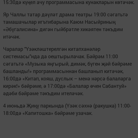
15:30дә күңел ачу программасына кунакларын көтәчәк.
Яр Чаллы татар дәүләт драма театры 19:00 сәгатьтә
тамашачылар игътибарына Каюм Насыйриның
«Әбүгалисина» дигән гыйбрәтле хикәятен тәкъдим
итәчәк.
Чаралар "Үзәкләштерелгән китапханәләр
системасы"нда да оештырылачак. Бәйрәм 11:00
сәгатьтә «Музыка яңгырый, димәк, бүген җәй бәйрәме
башланды!» программасыннан башланып китәчәк,
16:00дә «Китап, кояш, дуслык – менә нәрсә балаларга
кирәк!» бәйрәме, ә 17:00дә «Балалар өчен Сабантуй»
әдәби бәйрәме тәкъдим ителәчәк.
4 июньдә Җиңү паркында (Үзәк сәхнә (ракушка) 11:00-
18:00дә «Капитошка» бәйрәме узачак.