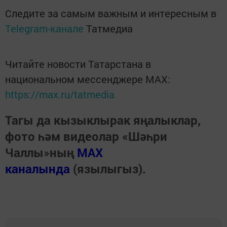
Следите за самым важным и интересным в
Telegram-канале
Татмедиа
Читайте новости Татарстана в
национальном мессенджере MАХ:
https://max.ru/tatmedia
Тагы да кызыклырак яңалыклар,
фото һәм видеолар «Шәһри
Чаллы»ның
MAX
каналында
(язылыгыз).