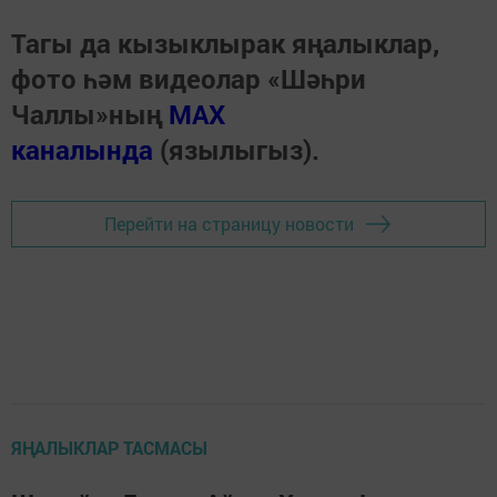
Тагы да кызыклырак яңалыклар,
фото һәм видеолар «Шәһри
Чаллы»ның
MAX
каналында
(язылыгыз).
Перейти на страницу новости
ЯҢАЛЫКЛАР ТАСМАСЫ