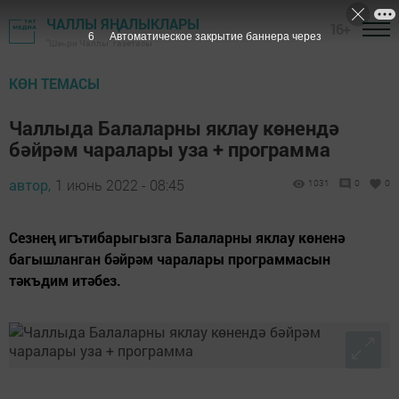
ЧАЛЛЫ ЯҢАЛЫКЛАРЫ
16+
5
Автоматическое закрытие баннера через
"Шәһри Чаллы" газетасы
КӨН ТЕМАСЫ
Чаллыда Балаларны яклау көнендә
бәйрәм чаралары уза + программа
автор,
1 июнь 2022 - 08:45
1031
0
0
Сезнең игътибарыгызга Балаларны яклау көненә
багышланган бәйрәм чаралары программасын
тәкъдим итәбез.