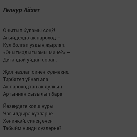
Гөлнур Айзат
Онытып буламы соң?!
Агыйделдә ак пароход –
Кул болгап уздың җырлап.
«Онытмадыгызмы мине?» –
Дигәндәй уйдан сорап.
Җил назлап синең күлмәкне,
Тирбәтеп уйнап ала.
Ак пароходтан ак дулкын
Артыннан сызылып бара.
Йөзеңдәге кояш нуры
Чагылдыра күзләрне.
Хәниякәй, синең өчен
Табыйм нинди сүзләрне?