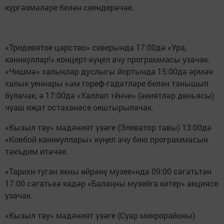
күргәзмәләре белән сөендерәчәк.
«Тридевятое царство» скверында 17:00дә «Ура,
каникуллар!» концерт-күңел ачу программасы узачак.
«Чишмә» халыклар дуслыгы йортында 15:00дә әрмән
халык уеннары һәм гореф-гадәтләре белән танышып
булачак, ә 17:00дә «Халлап тĕнчи» (әкиятләр дөньясы)
чуаш иҗат остаханәсе оештырылачак.
«Кызыл тау» мәдәният үзәге (Элеватор тавы) 13:00дә
«Ковбой каникуллары» күңел ачу бию программасын
тәкъдим итәчәк.
«Тарихи-туган якны өйрәнү музее»нда 09:00 сәгатьтән
17:00 сәгатькә кадәр «Балаңны музейга китер» акциясе
узачак.
«Кызыл тау» мәдәният үзәге (Суар микрорайоны)