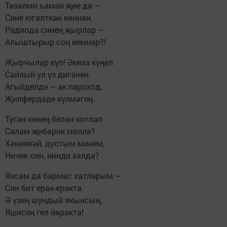
Төзәлми һаман җөе дә –
Сине югалткан көннән.
Радиода синең җырлар –
Алыштырыр соң кемнәр?!
Җырчылар күп! Әмма күңел
Сайлый ул үз дигәнен.
Агыйделдә – ак пароход,
Җилфердәде күлмәгең...
Туган көнең белән котлап
Сәлам җибәрик мәллә?
Хәниякәй, дустым минем,
Ничек син, нинди хәлдә?
Язсам да бармас хатларым –
Син бит ерак-еракта.
Ә үзең шундый якынсың,
Яшисең гел йөрәктә!