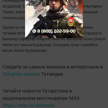
Гыйбадуллина, Айзирә Бадикова чыгыш
ясадылар. Бүлек җитәкчесе Факил Сафин укучыларны
Чаллы язучылары, бүлек тарихы белән якыннанрак
таныштырды.
Шулай ук театрның кече залында кунаклар белән
түгәрәк өстәл янында фикер алышу булды. Очрашуга
балалар сораулар әзерләп килгән, кыскача гына үзләре
белән дә таныштырдылар. Ахырдан алар һәркайсы
китап белән бүләкләнде.
Следите за самым важным и интересным в
Telegram-канале
Татмедиа
Читайте новости Татарстана в
национальном мессенджере MАХ:
https://max.ru/tatmedia