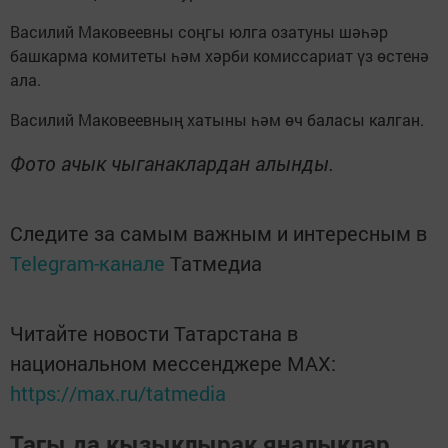
Василий Маковеевны соңгы юлга озатуны шәһәр
башкарма комитеты һәм хәрби комиссариат үз өстенә
ала.
Василий Маковеевның хатыны һәм өч баласы калган.
Фото ачык чыганаклардан алынды.
Следите за самым важным и интересным в
Telegram-канале
Татмедиа
Читайте новости Татарстана в
национальном мессенджере MАХ:
https://max.ru/tatmedia
Тагы да кызыклырак яңалыклар,