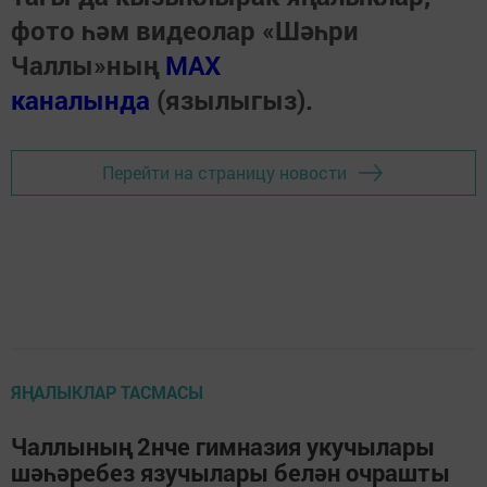
фото һәм видеолар «Шәһри
Чаллы»ның
MAX
каналында
(язылыгыз).
Перейти на страницу новости
ЯҢАЛЫКЛАР ТАСМАСЫ
Чаллының 2нче гимназия укучылары
шәһәребез язучылары белән очрашты