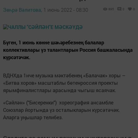
Зөһрә Вәлитова,
1 июнь 2022 - 08:30
895
0
0
Бүген, 1 июнь көнне шәһәребезнең балалар
коллективлары үз талантларын Россия башкаласында
күрсәтәчәк.
ВДНХда 1нче музыка мәктәбенең «Балачак» хоры –
«Битва хоров» масштаблы бөтенроссия проекты
ярымфиналистлары арасында чыгыш ясаячак.
«Сәйлән» ("Бисеренки") хореография ансамбле
Союзлар йортында үз осталыкларын күрсәтәчәк.
Аларга уңышлар телибез.
Следите за самым важным и интересным в