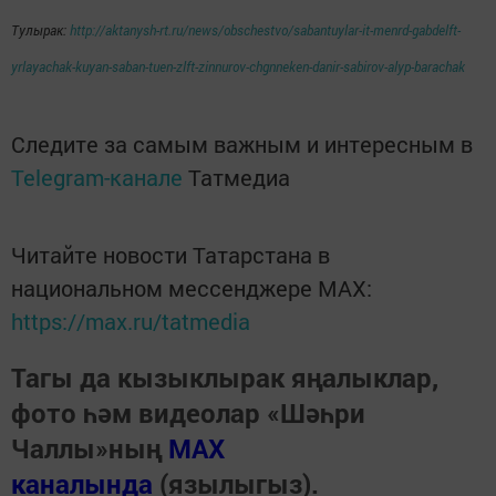
Тулырак:
http://aktanysh-rt.ru/news/obschestvo/sabantuylar-it-menrd-gabdelft-
yrlayachak-kuyan-saban-tuen-zlft-zinnurov-chgnneken-danir-sabirov-alyp-barachak
Следите за самым важным и интересным в
Telegram-канале
Татмедиа
Читайте новости Татарстана в
национальном мессенджере MАХ:
https://max.ru/tatmedia
Тагы да кызыклырак яңалыклар,
фото һәм видеолар «Шәһри
Чаллы»ның
MAX
каналында
(язылыгыз).