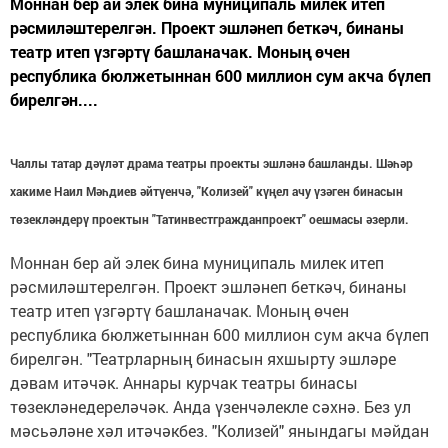
Моннан бер ай элек бина муниципаль милек итеп
рәсмиләштерелгән. Проект эшләнеп беткәч, бинаны
театр итеп үзгәртү башланачак. Моның өчен
республика бюлжетыннан 600 миллион сум акча бүлеп
бирелгән....
Чаллы татар дәүләт драма театры проекты эшләнә башланды. Шәһәр
хакиме Наил Мәһдиев әйтүенчә, "Колизей" күңел ачу үзәген бинасын
төзекләндерү проектын "Татинвестгражданпроект" оешмасы әзерли.
Моннан бер ай элек бина муниципаль милек итеп
рәсмиләштерелгән. Проект эшләнеп беткәч, бинаны
театр итеп үзгәртү башланачак. Моның өчен
республика бюлжетыннан 600 миллион сум акча бүлеп
бирелгән. "Театрларның бинасын яхшырту эшләре
дәвам итәчәк. Аннары курчак театры бинасы
төзекләнедереләчәк. Анда үзенчәлекле сәхнә. Без ул
мәсьәләне хәл итәчәкбез. "Колизей" янындагы мәйдан