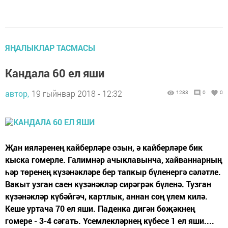
ЯҢАЛЫКЛАР ТАСМАСЫ
Кандала 60 ел яши
автор,
19 гыйнвар 2018 - 12:32
1283
0
0
Җан ияләренең кайберләре озын, ә кайберләре бик
кыска гомерле. Галимнәр ачыклавынча, хайваннарның
һәр төренең күзәнәкләре бер тапкыр бүленергә сәләтле.
Вакыт узган саен күзәнәкләр сирәгрәк бүленә. Тузган
күзәнәкләр күбәйгәч, картлык, аннан соң үлем килә.
Кеше уртача 70 ел яши. Паденка дигән бөҗәкнең
гомере - 3-4 сәгать. Үсемлекләрнең күбесе 1 ел яши....