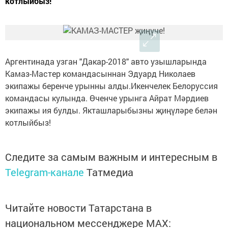
котлыйбыз!
Аргентинада узган "Дакар-2018" авто узышларында
Камаз-Мастер командасыннан Эдуард Николаев
экипажы беренче урынны алды.Икенчелек Белоруссия
командасы кулында. Өченче урынга Айрат Мәрдиев
экипажы ия булды. Якташларыбызны җиңүләре белән
котлыйбыз!
Следите за самым важным и интересным в
Telegram-канале
Татмедиа
Читайте новости Татарстана в
национальном мессенджере MАХ: