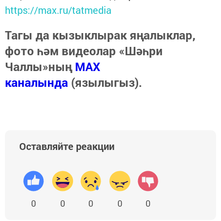
https://max.ru/tatmedia
Тагы да кызыклырак яңалыклар,
фото һәм видеолар «Шәһри
Чаллы»ның
MAX
каналында
(язылыгыз).
Оставляйте реакции
0
0
0
0
0