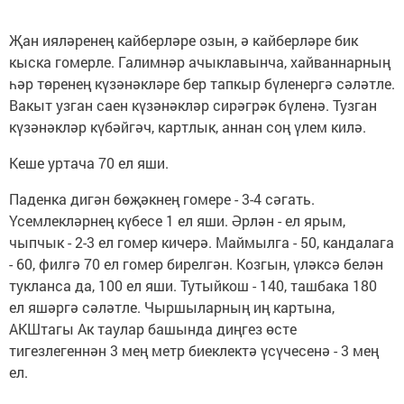
Җан ияләренең кайберләре озын, ә кайберләре бик
кыска гомерле. Галимнәр ачыклавынча, хайваннарның
һәр төренең күзәнәкләре бер тапкыр бүленергә сәләтле.
Вакыт узган саен күзәнәкләр сирәгрәк бүленә. Тузган
күзәнәкләр күбәйгәч, картлык, аннан соң үлем килә.
Кеше уртача 70 ел яши.
Паденка дигән бөҗәкнең гомере - 3-4 сәгать.
Үсемлекләрнең күбесе 1 ел яши. Әрлән - ел ярым,
чыпчык - 2-3 ел гомер кичерә. Маймылга - 50, кандалага
- 60, филгә 70 ел гомер бирелгән. Козгын, үләксә белән
тукланса да, 100 ел яши. Тутыйкош - 140, ташбака 180
ел яшәргә сәләтле. Чыршыларның иң картына,
АКШтагы Ак таулар башында диңгез өсте
тигезлегеннән 3 мең метр биеклектә үсүчесенә - 3 мең
ел.