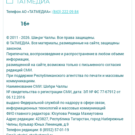
Телефон АО «ТАТМЕДИА»:
(843) 222 09 84
16+
© 2011 - 2026. Шәһри Чаллы. Все права защищены.
© ТАТМЕДИА. Все материалы, размещенные на сайте, защищены
законом.
Перепечатка, воспроизведение и распространение в любом объеме
информации,
размещенной на сайте, возможна только с письменного согласия
редакций СМИ.
При поддержке Республиканского агентства по печати и массовым
коммуникациям.
Наименование СМИ: Шəhри Чаллы
№ свидетельства о регистрации СМИ, дата: ЭЛ № ФС 77-67912 от
06.12.2016
выдано Федеральной службой по надзору в сфере связи,
информационных технологий и массовых коммуникаций
ФИО главного редактора: Юсупова Резида Махмутовна
Адрес редакции: 423827, Республика Татарстан, город Набережные
Челны, бульвар Юных Ленинцев, д.9
Телефон редакции: 8 (8552) 57-01-19