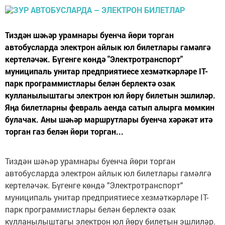
Тиздән шәһәр урамнары буенча йөри торган
автобусларда электрон айлык юл билетлары гамәлгә
кертеләчәк. Бүгенге көндә "Электротранспорт"
муниципаль унитар предприятиесе хезмәткәрләре IT-
парк программистлары белән берлектә озак
кулланылыштагы электрон юл йөрү билетын эшлиләр.
Яңа билетларны февраль аенда сатып алырга мөмкин
булачак. Аны шәһәр маршрутлары буенча хәрәкәт итә
торган газ белән йөри торган...
Тиздән шәһәр урамнары буенча йөри торган
автобусларда электрон айлык юл билетлары гамәлгә
кертеләчәк. Бүгенге көндә "Электротранспорт"
муниципаль унитар предприятиесе хезмәткәрләре IT-
парк программистлары белән берлектә озак
кулланылыштагы электрон юл йөрү билетын эшлиләр.