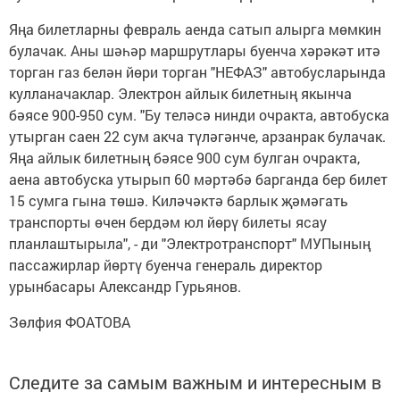
Яңа билетларны февраль аенда сатып алырга мөмкин
булачак. Аны шәһәр маршрутлары буенча хәрәкәт итә
торган газ белән йөри торган "НЕФАЗ" автобусларында
кулланачаклар. Электрон айлык билетның якынча
бәясе 900-950 сум. "Бу теләсә нинди очракта, автобуска
утырган саен 22 сум акча түләгәнче, арзанрак булачак.
Яңа айлык билетның бәясе 900 сум булган очракта,
аена автобуска утырып 60 мәртәбә барганда бер билет
15 сумга гына төшә. Киләчәктә барлык җәмәгать
транспорты өчен бердәм юл йөрү билеты ясау
планлаштырыла", - ди "Электротранспорт" МУПының
пассажирлар йөртү буенча генераль директор
урынбасары Александр Гурьянов.
Зөлфия ФОАТОВА
Следите за самым важным и интересным в