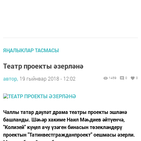
ЯҢАЛЫКЛАР ТАСМАСЫ
Театр проекты әзерләнә
автор,
19 гыйнвар 2018 - 12:02
1459
0
0
Чаллы татар дәүләт драма театры проекты эшләнә
башланды. Шәһәр хакиме Наил Мәһдиев әйтүенчә,
"Колизей" күңел ачу үзәген бинасын төзекләндерү
проектын "Татинвестгражданпроект" оешмасы әзерли.