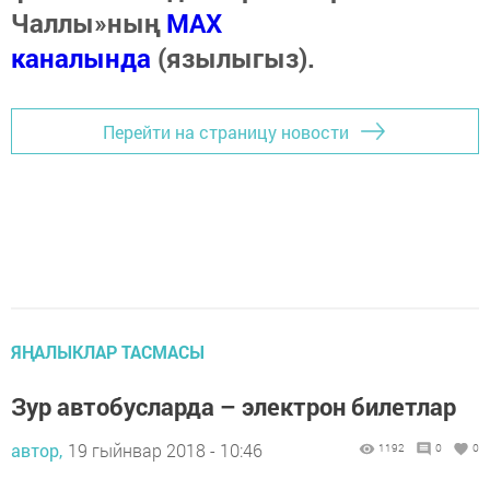
Чаллы»ның
MAX
каналында
(язылыгыз).
Перейти на страницу новости
ЯҢАЛЫКЛАР ТАСМАСЫ
Зур автобусларда – электрон билетлар
автор,
19 гыйнвар 2018 - 10:46
1192
0
0