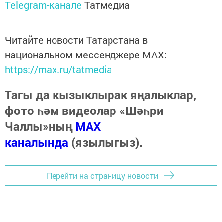
Telegram-канале
Татмедиа
Читайте новости Татарстана в
национальном мессенджере MАХ:
https://max.ru/tatmedia
Тагы да кызыклырак яңалыклар,
фото һәм видеолар «Шәһри
Чаллы»ның
MAX
каналында
(язылыгыз).
Перейти на страницу новости