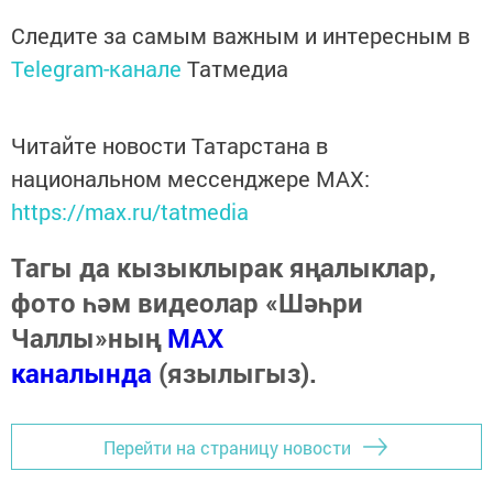
Следите за самым важным и интересным в
Telegram-канале
Татмедиа
Читайте новости Татарстана в
национальном мессенджере MАХ:
https://max.ru/tatmedia
Тагы да кызыклырак яңалыклар,
фото һәм видеолар «Шәһри
Чаллы»ның
MAX
каналында
(язылыгыз).
Перейти на страницу новости