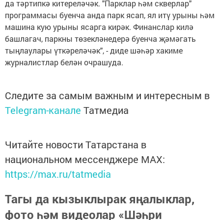
да тәртипкә китереләчәк. "Парклар һәм скверлар"
программасы буенча анда парк ясап, ял итү урыны һәм
машина кую урыны ясарга кирәк. Финанслар килә
башлагач, паркны төзекләнедерә буенча җәмәгать
тыңлаулары үткәреләчәк", - диде шәһәр хакиме
журналистлар белән очрашуда.
Следите за самым важным и интересным в
Telegram-канале
Татмедиа
Читайте новости Татарстана в
национальном мессенджере MАХ:
https://max.ru/tatmedia
Тагы да кызыклырак яңалыклар,
фото һәм видеолар «Шәһри