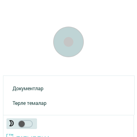
Документлар
Төрле темалар