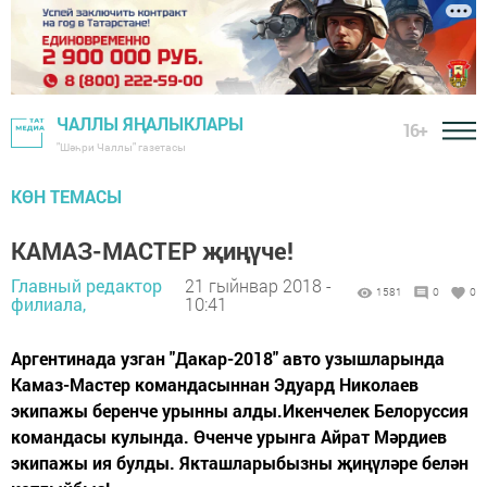
ЧАЛЛЫ ЯҢАЛЫКЛАРЫ
16+
"Шәһри Чаллы" газетасы
КӨН ТЕМАСЫ
КАМАЗ-МАСТЕР җиңүче!
Главный редактор
21 гыйнвар 2018 -
1581
0
0
филиала,
10:41
Аргентинада узган "Дакар-2018" авто узышларында
Камаз-Мастер командасыннан Эдуард Николаев
экипажы беренче урынны алды.Икенчелек Белоруссия
командасы кулында. Өченче урынга Айрат Мәрдиев
экипажы ия булды. Якташларыбызны җиңүләре белән