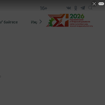
16+
" бәйгесе
Иҗат
Реклама
Онлайн язы
0