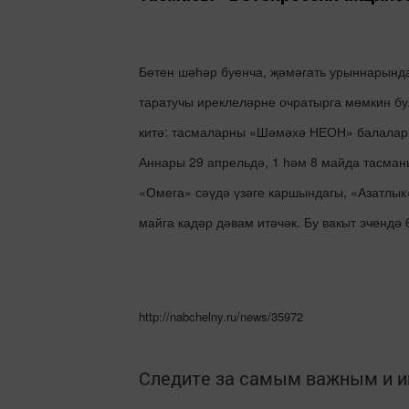
Бөтен шәһәр буенча, җәмәгать урыннарынд
таратучы иреклеләрне очратырга мөмкин бу
китә: тасмаларны «Шәмәхә НЕОН» балалар 
Аннары 29 апрельдә, 1 һәм 8 майда тасман
«Омега» сәүдә үзәге каршындагы, «Азатлы
майга кадәр дәвам итәчәк. Бу вакыт эчендә
http://nabchelny.ru/news/35972
Следите за самым важным и 