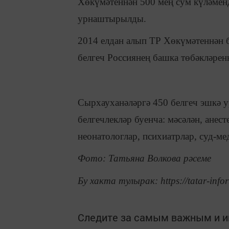
Хөкүмәтеннән 500 мең сум күләмен
урнаштырылды.
2014 елдан алып ТР Хөкүмәтеннән б
белгеч Россиянең башка төбәкләрен
Сырхауханәләргә 450 белгеч эшкә у
белгечлекләр буенча: мәсәлән, анес
неонатологлар, психиатрлар, суд-м
Фото: Татьяна Волкова рәсеме
Бу хакта тулырак: https://tatar-info
Следите за самым важным и 