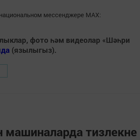
в национальном мессенджере MАХ:
лыклар, фото һәм видеолар «Шәһри
нда
(язылыгыз).
н машиналарда тизлекне