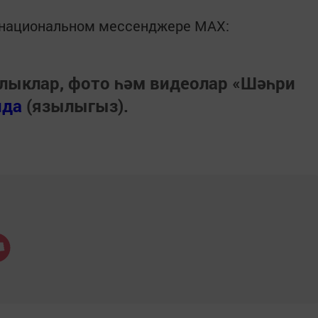
в национальном мессенджере MАХ:
лыклар, фото һәм видеолар «Шәһри
нда
(язылыгыз).