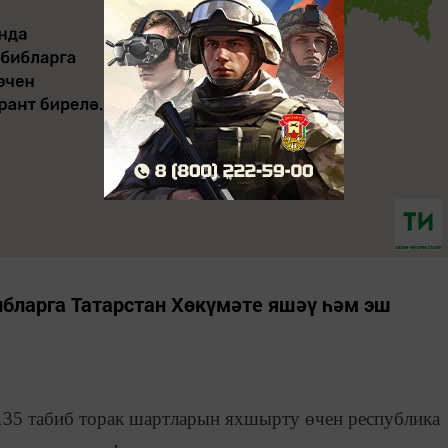
ибларга Татарстан Хөкүмәте яшәү һәм эш
 135 табиб торак шартларын яхшырту өчен республика