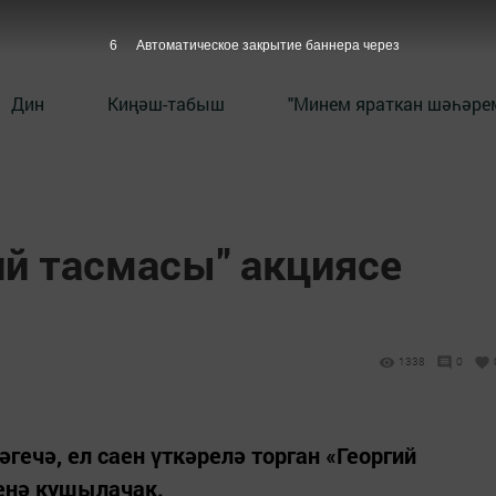
6
Автоматическое закрытие баннера через
Дин
Киңәш-табыш
"Минем яраткан шәһәрем
ий тасмасы" акциясе
1338
0
гечә, ел саен үткәрелә торган «Георгий
енә кушылачак.