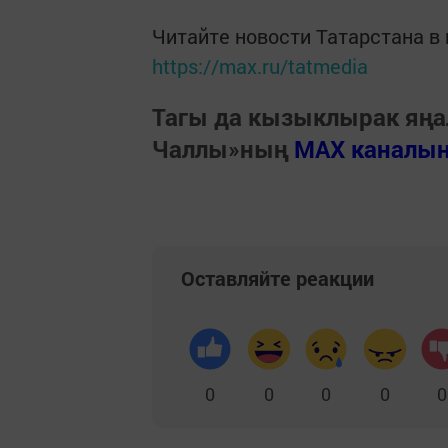
Читайте новости Татарстана 
https://max.ru/tatmedia
Тагы да кызыклырак яңа
Чаллы»ның
MAX каналы
Оставляйте реакции
0
0
0
0
0