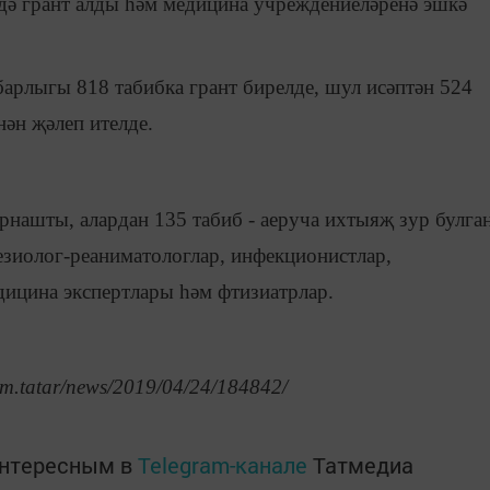
дә грант алды һәм медицина учреждениеләренә эшкә
арлыгы 818 табибка грант бирелде, шул исәптән 524
нән җәлеп ителде.
рнашты, алардан 135 табиб - аеруча ихтыяҗ зур булга
тезиолог-реаниматологлар, инфекционистлар,
едицина экспертлары һәм фтизиатрлар.
rm.tatar/news/2019/04/24/184842/
интересным в
Telegram-канале
Татмедиа