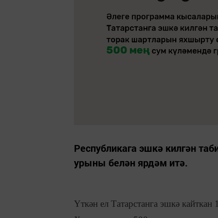
Республикага эшкә килгән таб
урыны белән ярдәм итә.
Үткән ел Татарстанга эшкә кайткан