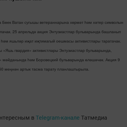
а Бөек Ватан сугышы ветераннарына хөрмәт һәм хәтер символын
лачак. 25 апрельдә акция Энтузиастлар бульварында башланып
һәм яшьләр иҗат иҗтимагый оешмасы активистлары таратачак.
ы «Яшь гвардия» активистлары Энтузиастлар бульварында,
к» мәйданында һәм Боровецкий бульварында өләшәчәк. Акция 9
 60 меңнән артык тасма тарату планлаштырыла.
интересным в
Telegram-канале
Татмедиа