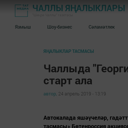
ЧАЛЛЫ ЯҢАЛЫКЛАРЫ
"Шәһри Чаллы" газетасы
Язмыш
Шоу-бизнес
Сәламәтлек
ЯҢАЛЫКЛАР ТАСМАСЫ
Чаллыда "Георг
старт ала
автор,
24 апрель 2019 - 13:19
Автокалада яшәүчеләр, гадәттә
тасмасы» Бөтенроссия акцияс