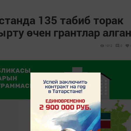
станда 135 табиб торак
рту өчен грантлар алга
1312
0