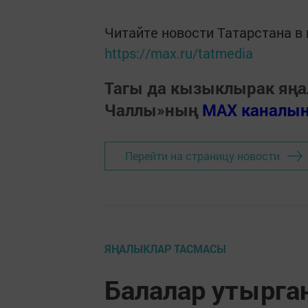
Читайте новости Татарстана 
https://max.ru/tatmedia
Тагы да кызыклырак яңа
Чаллы»ның
MAX каналы
Перейти на страницу новости
ЯҢАЛЫКЛАР ТАСМАСЫ
Балалар утырга