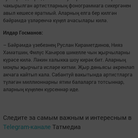
чакырылган артистларның фонограммага сикергәнен
авыл кешесе яратмый. Аларның елга бер килгән
бәйрәмдә үзләренчә күңел ачасылары килә.
Илдар Госманов:
– Бәйрәмдә үзебезнең Руслан Кираметдинов, Нияз
Хәмәтшин, Филүс Каһиров шикелле чын җырчыларны
күрәсе килә. Ләкин халыкка шоу кирәк бит. Аларның
моңлы җырчыга исләре китми. Җыр дөньясы әкренләп
акчага кайтып кала. Сабантуй вакытында артистларга
түләгән миллионнарны ятим балаларга тотсыннар,
аларның күңелен күрсеннәр иде.
Следите за самым важным и интересным в
Telegram-канале
Татмедиа