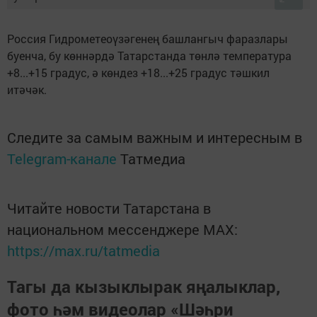
Россия Гидрометеоүзәгенең башлангыч фаразлары
буенча, бу көннәрдә Татарстанда төнлә температура
+8...+15 градус, ә көндез +18...+25 градус тәшкил
итәчәк.
Следите за самым важным и интересным в
Telegram-канале
Татмедиа
Читайте новости Татарстана в
национальном мессенджере MАХ:
https://max.ru/tatmedia
Тагы да кызыклырак яңалыклар,
фото һәм видеолар «Шәһри