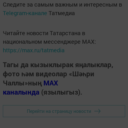
Следите за самым важным и интересным в
Telegram-канале
Татмедиа
Читайте новости Татарстана в
национальном мессенджере MАХ:
https://max.ru/tatmedia
Тагы да кызыклырак яңалыклар,
фото һәм видеолар «Шәһри
Чаллы»ның
MAX
каналында
(язылыгыз).
Перейти на страницу новости