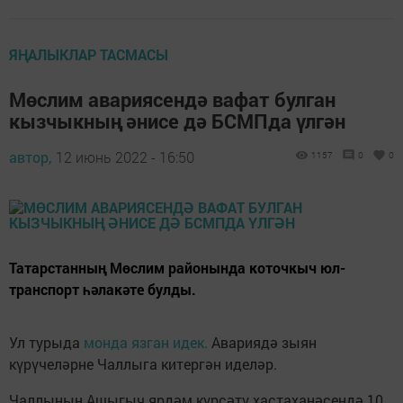
ЯҢАЛЫКЛАР ТАСМАСЫ
Мөслим авариясендә вафат булган
кызчыкның әнисе дә БСМПда үлгән
автор,
12 июнь 2022 - 16:50
1157
0
0
Татарстанның Мөслим районында коточкыч юл-
транспорт һәлакәте булды.
Ул турыда
монда язган идек.
Авариядә зыян
күрүчеләрне Чаллыга китергән иделәр.
Чаллының Ашыгыч ярдәм күрсәтү хастаханәсендә 10