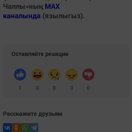
Чаллы»ның
MAX
каналында
(язылыгыз).
Оставляйте реакции
1
0
0
0
0
Расскажите друзьям