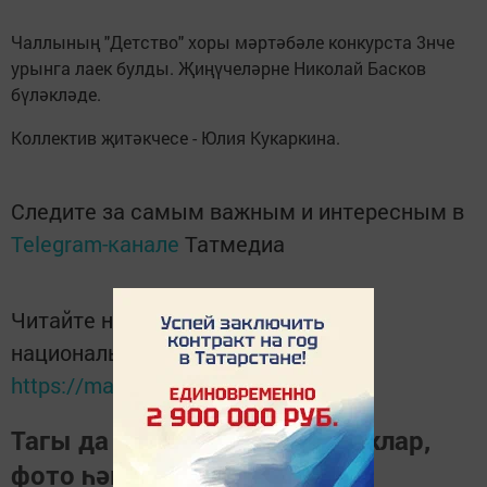
Чаллының "Детство" хоры мәртәбәле конкурста 3нче
урынга лаек булды. Җиңүчеләрне Николай Басков
бүләкләде.
Коллектив җитәкчесе - Юлия Кукаркина.
Следите за самым важным и интересным в
Telegram-канале
Татмедиа
Читайте новости Татарстана в
национальном мессенджере MАХ:
https://max.ru/tatmedia
Тагы да кызыклырак яңалыклар,
фото һәм видеолар «Шәһри