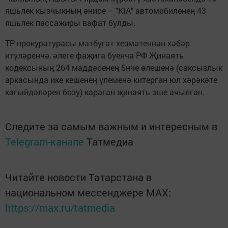
яшьлек кызчыкның әнисе – "KIA" автомобиленең 43
яшьлек пассажиры вафат булды.
ТР прокуратурасы матбугат хезмәтеннән хәбәр
итүләренчә, әлеге фаҗига буенча РФ Җинаять
кодексының 264 маддәсенең 5нче өлешенә (саксызлык
аркасында ике кешенең үлеменә китергән юл хәрәкәте
кагыйдәләрен бозу) караган җинаять эше ачылган.
Следите за самым важным и интересным в
Telegram-канале
Татмедиа
Читайте новости Татарстана в
национальном мессенджере MАХ:
https://max.ru/tatmedia