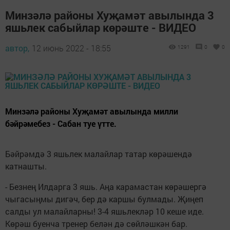
Минзәлә районы Хуҗамәт авылында 3
яшьлек сабыйлар көрәште - ВИДЕО
автор,
12 июнь 2022 - 18:55
1291
0
0
Минзәлә районы Хуҗамәт авылында милли
бәйрәмебез - Сабан туе үтте.
Бәйрәмдә 3 яшьлек малайлар татар көрәшендә
катнашты.
- Безнең Илдарга 3 яшь. Аңа карамастан көрәшергә
чыгасыңмы дигәч, бер дә каршы булмады. Җиңеп
салды ул малайларны! 3-4 яшьлекләр 10 кеше иде.
Көрәш буенча тренер белән дә сөйләшкән бар.