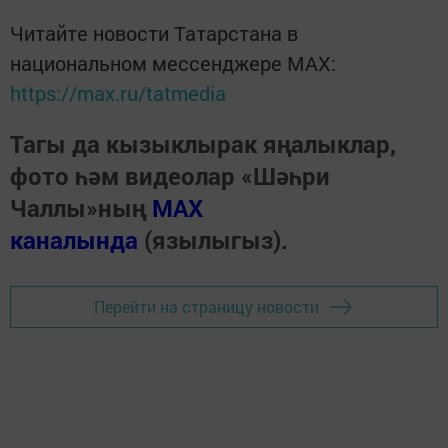
Читайте новости Татарстана в
национальном мессенджере MАХ:
https://max.ru/tatmedia
Тагы да кызыклырак яңалыклар,
фото һәм видеолар «Шәһри
Чаллы»ның
MAX
каналында
(язылыгыз).
Перейти на страницу новости