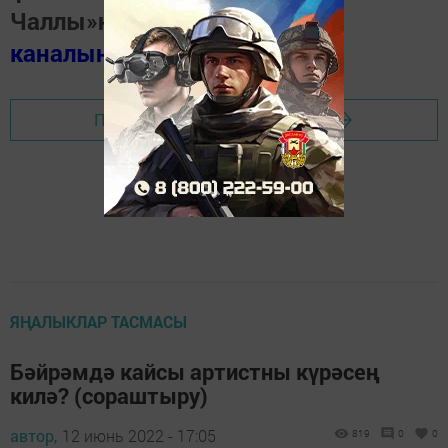
Чаллы»ның
MAX
каналында
(язылыгыз).
Перейти на страницу новости
ЯҢАЛЫКЛАР ТАСМАСЫ
Бәйрәмдә кайсы артистны күрәсең
килә? (сораштыру)
автор,
12 июнь 2022 - 17:05
819
0
0