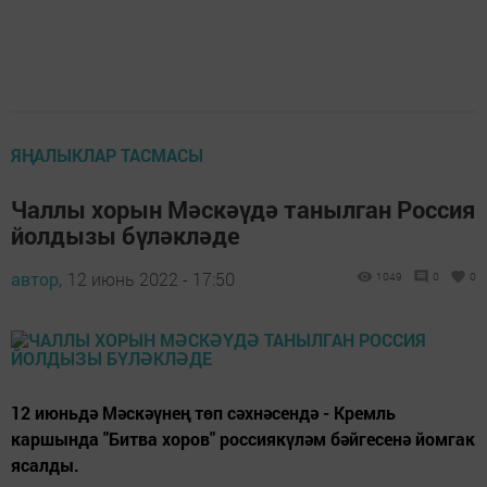
ЯҢАЛЫКЛАР ТАСМАСЫ
Чаллы хорын Мәскәүдә танылган Россия
йолдызы бүләкләде
автор,
12 июнь 2022 - 17:50
1049
0
0
12 июньдә Мәскәүнең төп сәхнәсендә - Кремль
каршында "Битва хоров" россиякүләм бәйгесенә йомгак
ясалды.