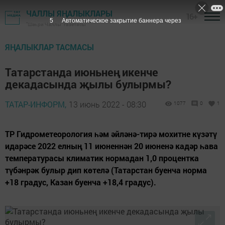
ЧАЛЛЫ ЯҢАЛЫКЛАРЫ
16+
5
Автоматическое закрытие баннера через
"Шәһри Чаллы" газетасы
ЯҢАЛЫКЛАР ТАСМАСЫ
Татарстанда июньнең икенче
декадасында җылы булырмы?
ТАТАР-ИНФОРМ,
13 июнь 2022 - 08:30
1077
0
1
ТР Гидрометеорология һәм әйләнә-тирә мохитне күзәтү
идарәсе 2022 елның 11 июненнән 20 июненә кадәр һава
температурасы климатик нормадан 1,0 процентка
түбәнрәк булыр дип көтелә (Татарстан буенча норма
+18 градус, Казан буенча +18,4 градус).