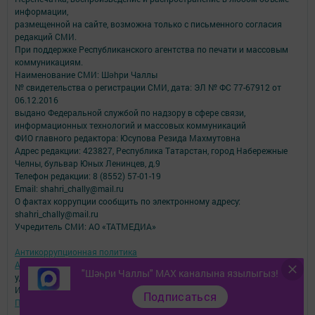
информации,
размещенной на сайте, возможна только с письменного согласия
редакций СМИ.
При поддержке Республиканского агентства по печати и массовым
коммуникациям.
Наименование СМИ: Шəhри Чаллы
№ свидетельства о регистрации СМИ, дата: ЭЛ № ФС 77-67912 от
06.12.2016
выдано Федеральной службой по надзору в сфере связи,
информационных технологий и массовых коммуникаций
ФИО главного редактора: Юсупова Резида Махмутовна
Адрес редакции: 423827, Республика Татарстан, город Набережные
Челны, бульвар Юных Ленинцев, д.9
Телефон редакции: 8 (8552) 57-01-19
Email: shahri_chally@mail.ru
О фактах коррупции сообщить по электронному адресу:
shahri_chally@mail.ru
Учредитель СМИ: АО «ТАТМЕДИА»
Антикоррупционная политика
АО «ТАТМЕДИА» использует «cookie»
для персонализации сервисов и
"Шәһри Чаллы" MAX каналына язылыгыз!
удобства пользователей сайтом.
Использование «cookie» можно отменить в настройках браузера.
Подписаться
Политика конфиденциальности