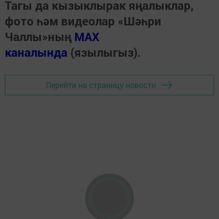
Тагы да кызыклырак яңалыклар,
фото һәм видеолар «Шәһри
Чаллы»ның
MAX
каналында
(язылыгыз).
Перейти на страницу новости