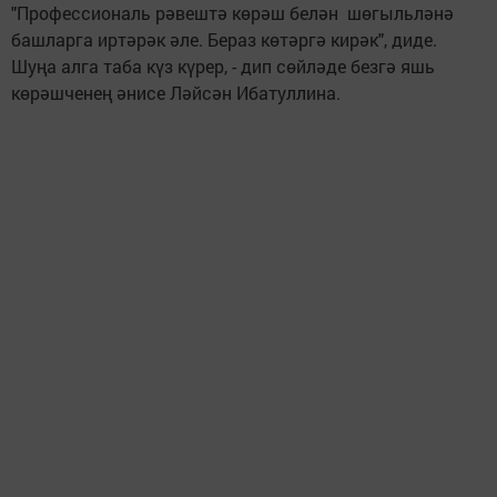
"Профессиональ рәвештә көрәш белән шөгыльләнә
башларга иртәрәк әле. Бераз көтәргә кирәк", диде.
Шуңа алга таба күз күрер, - дип сөйләде безгә яшь
көрәшченең әнисе Ләйсән Ибатуллина.