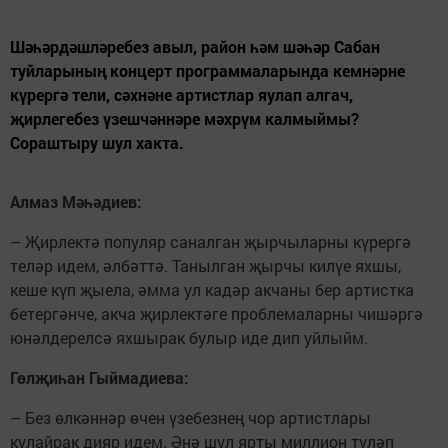
Шәһәрдәшләребез авыл, район һәм шәһәр Сабан
туйларының концерт программаларында кемнәрне
күрергә тели, сәхнәне артистлар яулап алгач,
җирлегебез үзешчәннәре мәхрүм калмыймы?
Сораштыру шул хакта.
Алмаз Мәһәдиев:
– Җирлектә популяр саналган җырчыларны күрергә
теләр идем, әлбәттә. Танылган җырчы килүе яхшы,
кеше күп җыела, әмма ул кадәр акчаны бер артистка
бетергәнче, акча җирлектәге проблемаларны чишәргә
юнәлдерелсә яхшырак булыр иде дип уйлыйм.
Гөлҗиһан Гыймадиева:
– Без өлкәннәр өчен үзебезнең чор артистлары
кулайрак дияр идем. Әнә шул ярты миллион түләп