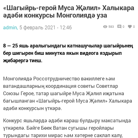
«Шагыйрь-герой Муса Җәлил» Халыкара
әдәби конкурсы Монголиядә уза
admin,
5 февраль 2021 - 12:46
583
0
0
8 — 25 яшь аралыгындагы катнашучылар шагыйрьнең
бер шигырен биш минутка якын видеога яздырып
җибәрергә тиеш.
Монголиядә Россотрудничество вәкиллеге һәм
ватандашларның координация советы Советлар
Союзы Герое, татар шагыйре Муса Җәлил иҗатына
багышланган «Шагыйрь-герой Муса Җәлил» Халыкара
әдәби конкурсын үткәрә.
Конкурс яшьләрдә әдәби караш булдыру максатында
үткәрелә. Бәйге Бөек Ватан сугышы геройлары
турындагы тарихи мирас һәм хәтерне саклап калу,