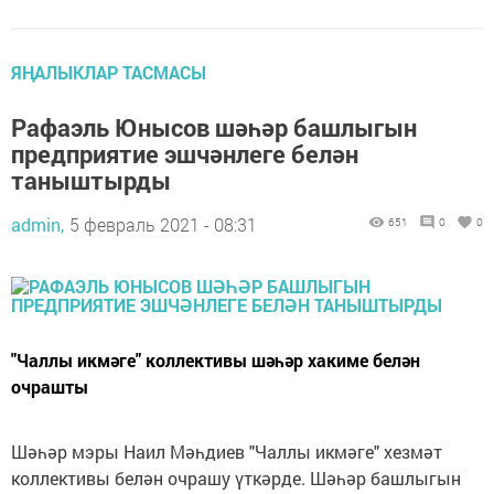
ЯҢАЛЫКЛАР ТАСМАСЫ
Рафаэль Юнысов шәһәр башлыгын
предприятие эшчәнлеге белән
таныштырды
admin,
5 февраль 2021 - 08:31
651
0
0
"Чаллы икмәге" коллективы шәһәр хакиме белән
очрашты
Шәһәр мэры Наил Мәһдиев "Чаллы икмәге" хезмәт
коллективы белән очрашу үткәрде. Шәһәр башлыгын