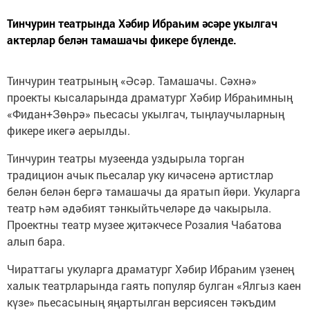
Тинчурин театрында Хәбир Ибраһим әсәре укылгач
актерлар белән тамашачы фикере бүленде.
Тинчурин театрының «Әсәр. Тамашачы. Сәхнә»
проекты кысаларында драматург Хәбир Ибраһимның
«Фидан+Зөһрә» пьесасы укылгач, тыңлаучыларның
фикере икегә аерылды.
Тинчурин театры музеенда уздырыла торган
традицион ачык пьесалар уку кичәсенә артистлар
белән белән бергә тамашачы да яратып йөри. Укуларга
театр һәм әдәбият тәнкыйтьчеләре дә чакырыла.
Проектны театр музее җитәкчесе Розалия Чабатова
алып бара.
Чираттагы укуларга драматург Хәбир Ибраһим үзенең
халык театрларында гаять популяр булган «Ялгыз каен
күзе» пьесасының яңартылган версиясен тәкъдим