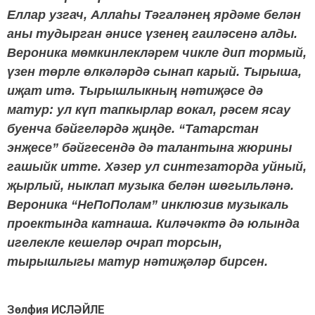
Еллар узгач, Аллаһы Тәгаләнең ярдәме белән
аны тудырган әнисе үзенең гаиләсенә алды.
Вероника мөмкинлекләрем чикле дип тормый,
үзен төрле өлкәләрдә сынап карый. Тырыша,
иҗат итә. Тырышлыкның нәтиҗәсе дә
матур: ул күп тапкырлар вокал, рәсем ясау
буенча бәйгеләрдә җиңде. “Татарстан
энҗесе” бәйгесендә дә талантына жюрины
гашыйк итте. Хәзер ул синтезаторда уйный,
җырлый, ныклап музыка белән шөгыльләнә.
Вероника “НеПоПолам” инклюзив музыкаль
проектында катнаша. Киләчәктә дә юлында
игелекле кешеләр очрап торсын,
тырышлыгы матур нәтиҗәләр бирсен.
Зөлфия ИСЛӘЙЛЕ