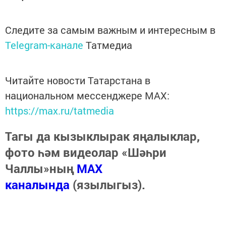
Следите за самым важным и интересным в
Telegram-канале
Татмедиа
Читайте новости Татарстана в
национальном мессенджере MАХ:
https://max.ru/tatmedia
Тагы да кызыклырак яңалыклар,
фото һәм видеолар «Шәһри
Чаллы»ның
MAX
каналында
(язылыгыз).