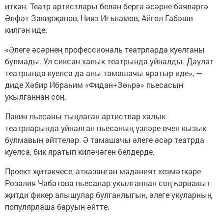
иткән. Театр артистлары белән бергә әсәрне бәяләргә
Әлфәт Закирҗанов, Нияз Игъламов, Айгөл Габәши
килгән иде.
«Әлеге әсәрнең профессиональ театрларда куелганы
булмады. Ул сиксән халык театрында уйналды. Дәүләт
театрында куелса да аны тамашачы яратыр иде», —
диде Хәбир Ибраһим «Фидан+Зөһрә» пьесасын
укылганнан соң.
Ләкин пьесаны тыңлаган артистлар халык
театрларында уйналган пьесаның үзләре өчен кызык
булмавын әйттеләр. Ә тамашачы әлеге әсәр театрда
куелса, бик яратып киләчәген белдерде.
Проект җитәкчесе, атказанган мәдәният хезмәткәре
Розалия Чабатова пьесалар укылганнан соң һәрвакыт
җитди фикер алышулар булганлыгын, әлеге укуларның
популярлаша баруын әйтте.