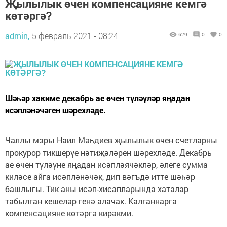
Җылылык өчен компенсацияне кемгә
көтәргә?
admin,
5 февраль 2021 - 08:24
629
0
0
Шәһәр хакиме декабрь ае өчен түләүләр яңадан
исәпләнәчәген шәрехләде.
Чаллы мэры Наил Мәһдиев җылылык өчен счетларны
прокурор тикшерүе нәтиҗәләрен шәрехләде. Декабрь
ае өчен түләүне яңадан исәпләячәкләр, әлеге сумма
киләсе айга исәпләнәчәк, дип вәгъдә итте шәһәр
башлыгы. Тик аны исәп-хисапларында хаталар
табылган кешеләр генә алачак. Калганнарга
компенсацияне көтәргә кирәкми.