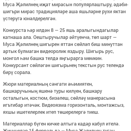
Муса Җәлилнең иҗат мирасын популярлаштыру, әдәби-
шигъри мирас традицияләре аша яшьләрне рухи яктан
үстерүгә юнәлдерелгән.
Конкурста һәр илдән 8 — 25 яшь аралыгындагылар
катнаша ала. Оештыручылар әйтүенчә, төп шарт —
Муса Җәлилнең шигырен яттан сөйләп биш минуттан
артык булмаган видеоролик яздыру. Шигырь рус,
монгол һәм башка телдә яңгырарга мөмкин.
Конкурсант сөйләгән шигырьнең текстын рус телендә
бирү сорала.
Жюри материалның сәнгати әһәмиятен,
башкаручының яшенә туры килүен, башкару
осталыгын, костюм, бизәлеш, сөйләү манерасына
игътибар итәчәк. Видеоязма горизонталь, монтажсыз,
яхшы ишетелерлек итеп төшерелергә тиеш.
Материаллар бүген кичке алтыга кадәр кабул ителә.
Җиңүчеләр 15 февральдә — Муса Җәлилнең туган