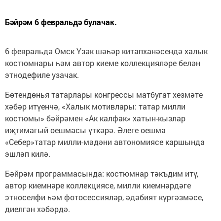
Бәйрәм 6 февральдә булачак.
6 февральдә Омск Үзәк шәһәр китапханәсендә халык
костюмнары һәм автор киеме коллекцияләре белән
этнодефиле узачак.
Бөтендөнья татарлары конгрессы матбугат хезмәте
хәбәр итүенчә, «Халык мотивлары: татар милли
костюмы» бәйрәмен «Ак калфак» хатын-кызлар
иҗтимагый оешмасы үткәрә. Әлеге оешма
«Себер»татар милли-мәдәни автономиясе каршында
эшләп килә.
Бәйрәм программасында: костюмнар тәкъдим итү,
автор киемнәре коллекциясе, милли киемнәрдәге
этноселфи һәм фотосессияләр, әдәбият күргәзмәсе,
диелгән хәбәрдә.