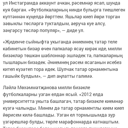
ул Инстаграмда аккаунт ачкан, рәсемнәр ясап, шунда
куя барган. «Футболкаларның нинди булырга тиешлеген
күптәннән күңелдә йөрттем. Яшьләр киеп йөри торган
зәвыклы төсләргә тукталдым, аеруча куе алсу,
зәңгәрсу төсләр популяр», — диде ул.
«Җиденче сыйныфта укыганда әниемнең татар теле
кабинетын бизәр өчен папкалар ясау кирәк иде, милли
бизәкләр төшкән шаблоннар эшләдек тә, папкаларның
тышларын бизәдек. Әниемнең рәсем ясаганын исебез
китеп күзәтеп тора идек. Шулчак татар орнаментына
гашыйк булдым», — дип аңлатты галимә.
Ләйлә Мөхәммәтҗанова милли бизәкле
футболкаларны узган елдан ясый. «2012 елда
университетта укыта башлагач, татар бизәкле киемнәр
күзгә чалынды. Минем дә татар орнаментлы кием киеп
йөрисем килә башлады. Узган ел тормышымда зур
үзгәрешләр булды, төрле марафоннарда катнаштым.