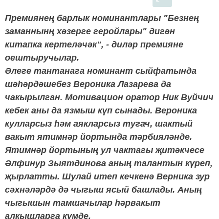
Премиянең барлык номинантлары "Безнең
заманнынң хәзерге геройлары" дигән
китапка кертеләчәк", - диләр премияне
оештыручылар.
Әлеге тантанага номинант сыйфатында
шәһәрдәшебез Вероника Лазарева да
чакырылган. Мотивацион оратор Ник Вуйчич
кебек аны да язмыш күп сынады. Вероника
кулларсыз һәм аякларсыз тугач, шактый
вакыт ятимнәр йортында тәрбияләнде.
Ятимнәр йортының ул чактагы җитәкчесе
Әлфинур Зыятдинова аның талантын күреп,
җырлатты. Шулай итеп кечкенә Верника зур
сәхнәләрдә дә чыгыш ясый башлады. Аның
чыгышын тамшачылар һәрвакыт
алкышларга күмде.