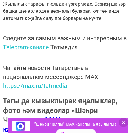
Җылылык тарифы июльдән үзгәрмәде. Безнең шәһәр,
башка шәһәрләрдән аермалы буларак, күптән инде
автоматик җайга салу приборларына күчте
Следите за самым важным и интересным в
Telegram-канале
Татмедиа
Читайте новости Татарстана в
национальном мессенджере MАХ:
https://max.ru/tatmedia
Тагы да кызыклырак яңалыклар,
фото һәм видеолар «Шәһри
Чаллы»ның
MAX
"Шәһри Чаллы" MAX каналына язылыгыз!
каналында
(язылыгыз).