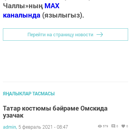
Чаллы»ның
MAX
каналында
(язылыгыз).
Перейти на страницу новости
ЯҢАЛЫКЛАР ТАСМАСЫ
Татар костюмы бәйрәме Омскида
узачак
admin,
5 февраль 2021 - 08:47
579
0
0