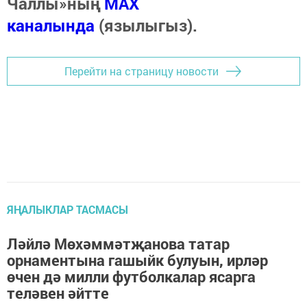
Чаллы»ның
MAX
каналында
(язылыгыз).
Перейти на страницу новости
ЯҢАЛЫКЛАР ТАСМАСЫ
Ләйлә Мөхәммәтҗанова татар
орнаментына гашыйк булуын, ирләр
өчен дә милли футболкалар ясарга
теләвен әйтте