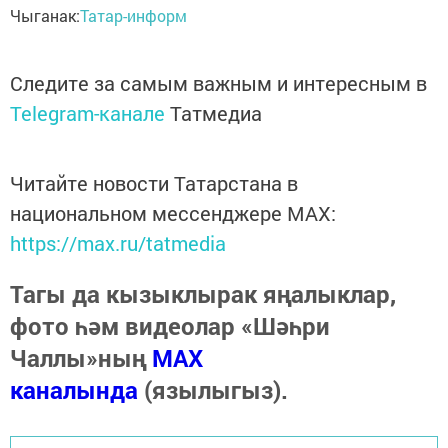
Чыганак:
Татар-информ
Следите за самым важным и интересным в
Telegram-канале
Татмедиа
Читайте новости Татарстана в
национальном мессенджере MАХ:
https://max.ru/tatmedia
Тагы да кызыклырак яңалыклар,
фото һәм видеолар «Шәһри
Чаллы»ның
MAX
каналында
(язылыгыз).