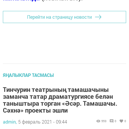
Перейти на страницу новости
ЯҢАЛЫКЛАР ТАСМАСЫ
Тинчурин театрының тамашачыны
заманча татар драматургиясе белән
таныштыра торган «Әсәр. Тамашачы.
Сәхнә» проекты эшли
admin,
5 февраль 2021 - 09:44
553
0
0