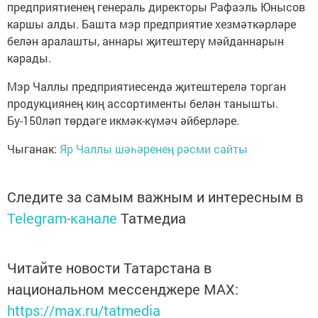
предприятиенең генераль директоры Рафаэль Юнысов
каршы алды. Башта мэр предприятие хезмәткәрләре
белән аралашты, аннары җитештерү мәйданнарын
карады.
Мэр Чаллы предприятиесендә җитештерелә торган
продукциянең киң ассортименты белән танышты.
Бу-150ләп төрдәге икмәк-күмәч әйберләре.
Чыганак:
Яр Чаллы шәһәренең рәсми сайты
Следите за самым важным и интересным в
Telegram-канале
Татмедиа
Читайте новости Татарстана в
национальном мессенджере MАХ:
https://max.ru/tatmedia