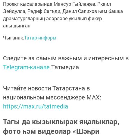
Проект кысаларында Мансур Гыйләҗев, Ркаил
Зәйдулла, Рәдиф Сәгъди, Данил Салихов һәм башка
драматургларның әсәрләре укылып фикер
алышынган.
Чыганак:
Татар-информ
Следите за самым важным и интересным в
Telegram-канале
Татмедиа
Читайте новости Татарстана в
национальном мессенджере MАХ:
https://max.ru/tatmedia
Тагы да кызыклырак яңалыклар,
фото һәм видеолар «Шәһри