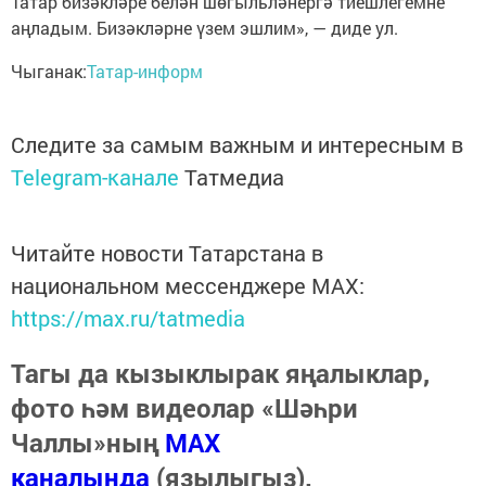
Татар бизәкләре белән шөгыльләнергә тиешлегемне
аңладым. Бизәкләрне үзем эшлим», — диде ул.
Чыганак:
Татар-информ
Следите за самым важным и интересным в
Telegram-канале
Татмедиа
Читайте новости Татарстана в
национальном мессенджере MАХ:
https://max.ru/tatmedia
Тагы да кызыклырак яңалыклар,
фото һәм видеолар «Шәһри
Чаллы»ның
MAX
каналында
(язылыгыз).