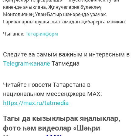
көнендә ачыклана. Җиңүчеләрне бүләкләү
Монголиянең Улан-Батыр шәһәрендә узачак.
Гаризаларны шушы сылтамадан җибәрергә мөмкин.
Чыганак:
Татар-информ
Следите за самым важным и интересным в
Telegram-канале
Татмедиа
Читайте новости Татарстана в
национальном мессенджере MАХ:
https://max.ru/tatmedia
Тагы да кызыклырак яңалыклар,
фото һәм видеолар «Шәһри