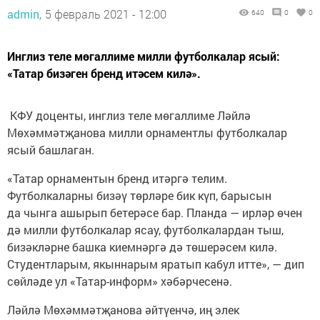
admin,
5 февраль 2021 - 12:00
640
0
0
Инглиз теле мөгаллиме милли футболкалар ясый:
«Татар бизәген бренд итәсем килә».
КФУ доценты, инглиз теле мөгаллиме Ләйлә
Мөхәммәтҗанова милли орнаментлы футболкалар
ясый башлаган.
«Татар орнаментын бренд итәргә телим.
Футболкаларны бизәү төрләре бик күп, барысын
да чынга ашырып бетерәсе бар. Планда — ирләр өчен
дә милли футболкалар ясау, футболкалардан тыш,
бизәкләрне башка киемнәргә дә төшерәсем килә.
Студентларым, якыннарым яратып кабул итте», — дип
сөйләде ул «Татар-информ» хәбәрчесенә.
Ләйлә Мөхәммәтҗанова әйтүенчә, иң элек