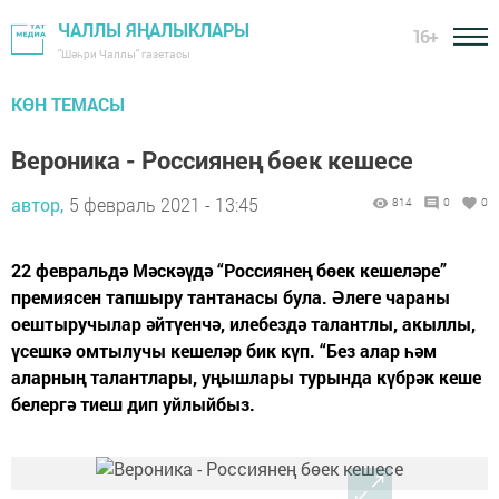
ЧАЛЛЫ ЯҢАЛЫКЛАРЫ
16+
"Шәһри Чаллы" газетасы
КӨН ТЕМАСЫ
Вероника - Россиянең бөек кешесе
автор,
5 февраль 2021 - 13:45
814
0
0
22 февральдә Мәскәүдә “Россиянең бөек кешеләре”
премиясен тапшыру тантанасы була. Әлеге чараны
оештыручылар әйтүенчә, илебездә талантлы, акыллы,
үсешкә омтылучы кешеләр бик күп. “Без алар һәм
аларның талантлары, уңышлары турында күбрәк кеше
белергә тиеш дип уйлыйбыз.