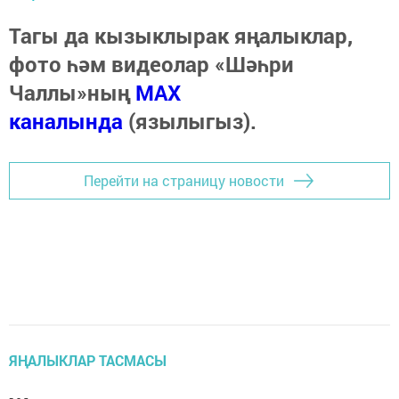
Тагы да кызыклырак яңалыклар,
фото һәм видеолар «Шәһри
Чаллы»ның
MAX
каналында
(язылыгыз).
Перейти на страницу новости
ЯҢАЛЫКЛАР ТАСМАСЫ